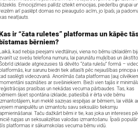
līdzeklis. Emocijzīmes palīdz izteikt emocijas, piederību grupai u
reizēm arī paslēpt domas no pieaugušo acīm, jo īpaši, ja padomā
kas neatļauts.
Kas ir “čata ruletes” platformas un kāpēc tās
bīstamas bērniem?
Laikā, kad nebija pieejami viedtālruņi, viena no bērnu izklaidēm bij
zvanīt uz svešu telefona numuru, lai parunātu muļķības un ākstīto
Šobrīd izklaide atgriezusies tā dēvēto “čata rulešu” formā – vide
platformās, kur sarunu biedri tiek atlasīti pēc nejaušības principa 
tad saslēgti videozvanā. Anonīmās čata platformas ļauj cilvēkie
momentāni sazināties ar svešiniekiem. Bieži vien tajās ir minimāl
reģistrācijas prasības un nekādas vecuma pārbaudes. Tas, kas
bērniem šķiet spontāna izklaide, patiesībā ir ērta vide bērnu
izmantotājiem, kuri meklē saziņas iespējas ar bērniem, lai vēlāk a
viņiem manipulētu un izmantotu savu seksuālo tieksmju
apmierināšanai. Taču dažkārt bērni ir tie, kas joka un intereses pē
iniciē rupjas un seksualizētas valodas izmantošanu. Īpaši populā
šīs platformas ir sākumskolas vecuma bērnu vidū.