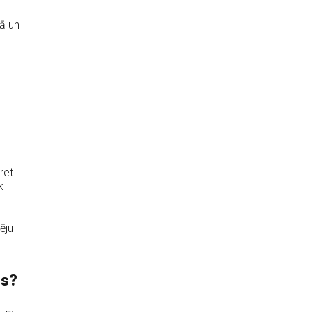
jā un
ret
k
ēju
us?