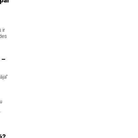
 par
 ir
ādes
 –
āja”
u
T
ē?