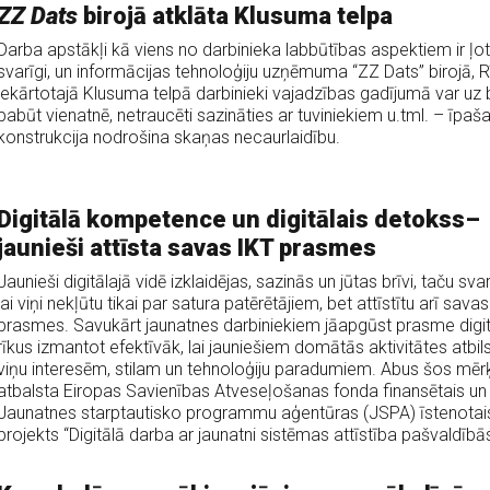
ZZ Dats
birojā atklāta Klusuma telpa
Darba apstākļi kā viens no darbinieka labbūtības aspektiem ir ļot
svarīgi, un informācijas tehnoloģiju uzņēmuma “ZZ Dats” birojā, 
iekārtotajā Klusuma telpā darbinieki vajadzības gadījumā var uz b
pabūt vienatnē, netraucēti sazināties ar tuviniekiem u.tml. – īpaš
konstrukcija nodrošina skaņas necaurlaidību.
Digitālā kompetence un digitālais detokss–
jaunieši attīsta savas IKT prasmes
Jaunieši digitālajā vidē izklaidējas, sazinās un jūtas brīvi, taču svar
lai viņi nekļūtu tikai par satura patērētājiem, bet attīstītu arī sava
prasmes. Savukārt jaunatnes darbiniekiem jāapgūst prasme digi
rīkus izmantot efektīvāk, lai jauniešiem domātās aktivitātes atbil
viņu interesēm, stilam un tehnoloģiju paradumiem. Abus šos mēr
atbalsta Eiropas Savienības Atveseļošanas fonda finansētais un
Jaunatnes starptautisko programmu aģentūras (JSPA) īstenotai
projekts “Digitālā darba ar jaunatni sistēmas attīstība pašvaldībās