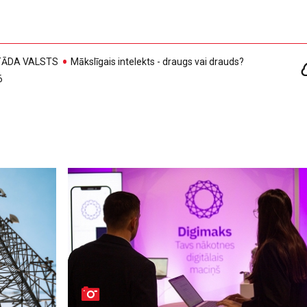
, TĀDA VALSTS
Mākslīgais intelekts - draugs vai drauds?
6