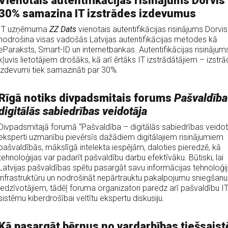
Vienotais autentifikācijas risinājums Dorvis
30% samazina IT izstrādes izdevumus
IT uzņēmuma
ZZ Dats
vienotais autentifikācijas risinājums Dorvis
nodrošina visas vadošās Latvijas autentifikācijas metodes kā
eParaksts, Smart-ID un internetbankas. Autentifikācijas risinājums
kļuvis lietotājiem drošāks, kā arī ērtāks IT izstrādātājiem – izstr
izdevumi tiek samazināti par 30%.
Rīgā notiks divpadsmitais forums
Pašvaldība
digitālās sabiedrības veidotāja
Divpadsmitajā forumā “Pašvaldība – digitālās sabiedrības veidot
eksperti uzmanību pievērsīs dažādiem digitālajiem risinājumiem
pašvaldībās, mākslīgā intelekta iespējām, daloties pieredzē, kā
tehnoloģijas var padarīt pašvaldību darbu efektīvāku. Būtiski, lai
Latvijas pašvaldības spētu pasargāt savu informācijas tehnoloģij
infrastruktūru un nodrošināt nepārtrauktu pakalpojumu sniegšanu
iedzīvotājiem, tādēļ foruma organizatori paredz arī pašvaldību I
sistēmu kiberdrošībai veltītu ekspertu diskusiju.
Kā pasargāt bērnus no vardarbības tiešsaist