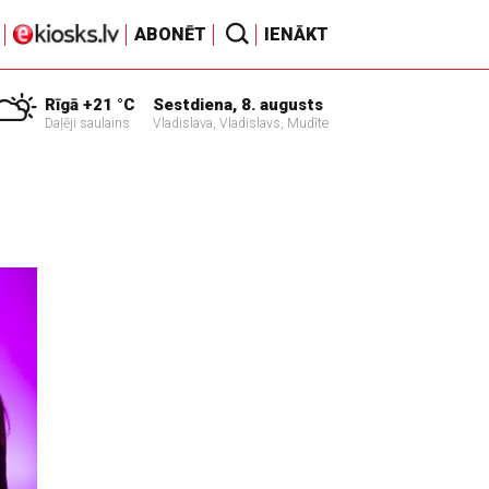
ABONĒT
IENĀKT
Rīgā +21 °C
Sestdiena, 8. augusts
Daļēji saulains
Vladislava, Vladislavs, Mudīte