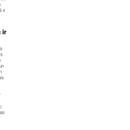
n
 ir
 ir
a
s.
o
un
m
as
r
c
ras