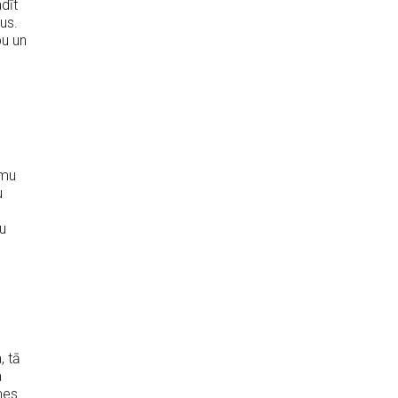
adīt
us.
bu un
umu
u
u
, tā
a
mes