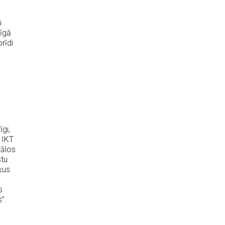
i
Rīgā
rīdi
a
īgi,
s IKT
tālos
stu
ķus
s
”.