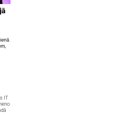
jā
dienā.
em,
s IT
vieno
adā