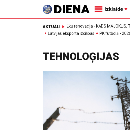
Izklaide
Ēku renovācija - KĀDS MĀJOKLIS
AKTUĀLI
Latvijas eksporta izcilības
PK futbolā - 202
TEHNOLOĢIJAS