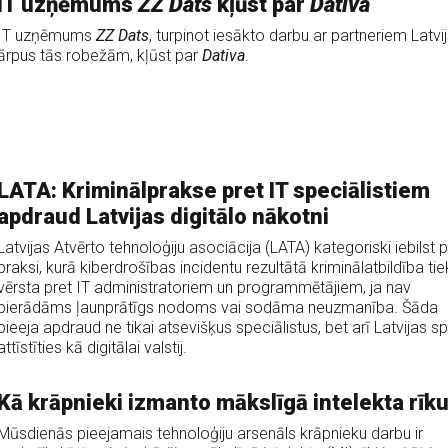
IT uzņēmums
ZZ Dats
kļūst par
Dativa
IT uzņēmums
ZZ Dats
, turpinot iesākto darbu ar partneriem Latvi
ārpus tās robežām, kļūst par
Dativa
.
LATA: Kriminālprakse pret IT speciālistiem
apdraud Latvijas digitālo nākotni
Latvijas Atvērto tehnoloģiju asociācija (LATA) kategoriski iebilst p
praksi, kurā kiberdrošības incidentu rezultātā kriminālatbildība tie
vērsta pret IT administratoriem un programmētājiem, ja nav
pierādāms ļaunprātīgs nodoms vai sodāma neuzmanība. Šāda
pieeja apdraud ne tikai atsevišķus speciālistus, bet arī Latvijas sp
attīstīties kā digitālai valstij.
Kā krāpnieki izmanto mākslīgā intelekta rīk
Mūsdienās pieejamais tehnoloģiju arsenāls krāpnieku darbu ir