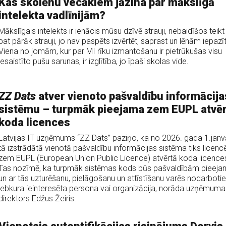
Kas skolēnu vecākiem jāzina par mākslīgā
intelekta vadlīnijām?
Mākslīgais intelekts ir ienācis mūsu dzīvē strauji, nebaidīšos teikt
pat pārāk strauji, jo nav paspēts izvērtēt, saprast un lēnām iepazīt
Viena no jomām, kur par MI rīku izmantošanu ir pietrūkušas visu
iesaistīto pušu sarunas, ir izglītība, jo īpaši skolas vide.
ZZ Dats
atver vienoto pašvaldību informācija
sistēmu – turpmāk pieejama zem EUPL atvē
koda licences
Latvijas IT uzņēmums “ZZ Dats” paziņo, ka no 2026. gada 1.janv
tā izstrādātā vienotā pašvaldību informācijas sistēma tiks licenc
zem EUPL (European Union Public Licence) atvērtā koda licence
Tas nozīmē, ka turpmāk sistēmas kods būs pašvaldībām pieeja
un ar tās uzturēšanu, pielāgošanu un attīstīšanu varēs nodarboti
jebkura ieinteresēta persona vai organizācija, norāda uzņēmuma
direktors Edžus Žeiris.