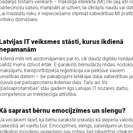
padarījis bīstami vienkārši – mākslīgā intelekta (MI) rīki ļauj ātri r
pārliecinošu saturu, manipulēt ar uztveri, lai izkrāptu naudu vai dat
Lai mazinātu risku, ir nepieciešams stiprināt sabiedrības MI pratī
kritisko domāšanu.
Latvijas IT veiksmes stāsti, kurus ikdienā
nepamanām
Ikdienā mēs reti aizdomājamies par to, cik daudz digitālu risināj
palīdz mums dzīvot ērtāk. E-paraksts, bērnudārzu rindas, nodokļ
maksājumi, transportlīdzekļa reģistrācija vai piekļuve saviem
veselības datiem – šie pakalpojumi lielākajai daļai sabiedrības ja
kļuvuši par pašsaprotamu ikdienas daļu. Taču aiz šīs
“pašsaprotamības” stāv gadiem ilgs Latvijas IT nozares darbs,
kompetence un mērķtiecīga attīstība.
Kā saprast bērnu emocijzīmes un slengu?
Ja vecākiem šķiet, ka bērnu sarakste izskatās kā slepena valoda
patiesībā arī varētu būt. Emocijzīmes, slengs, saīsinājumi un toņ
indikatori mūsdienu jauniešiem nav rotaļa, bet pilnvērtīgs izteiks