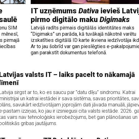
e
IT uzņēmums
Dativa
ievieš Latvi
asaulē
pirmo digitālo maku
Digimaks
ienu SIM
Latvijā radīts pirmais digitālās identitātes maks
) mēnesī,
“Digimaks” un parāda, kā tuvākajā nākotnē varētu
us pirmajā
izskatīties digitālā ID karte ikviena iedzīvotāja ik
niecības
Ar to jau šobrīd var gan pieslēgties e-pakalpojumi
gan parakstīt dokumentus telefonā.
Latvijas valsts IT – laiks pacelt to nākamajā
līmenī
Latvija sirgst ar to, ko es saucu par "datu dīķu" sindromu. Katrai
ministrijai un katrai iestādei ir sava sistēma, savas prioritātes, sav
plāns, savukārt iedzīvotājam joprojām dati jāvada manuāli, jāpie
e-pastam izziņas, ko jau ir izsniegusi cita valsts iestāde. 2026. g
tas vairs nav tehnoloģisks ierobežojums, bet gan plānošanas un
politiskās gribas jautājums.