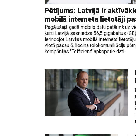
Pētījums: Latvijā ir aktīvāki
mobilā interneta lietotāji p
Pagājušajā gadā mobilo datu patēriņš uz v
karti Latvijā sasniedza 56,5 gigabaitus (GB
ierindojot Latvijas mobilā interneta lietotāj
vietā pasaulē, liecina telekomunikāciju pēt
kompānijas "Tefficient" apkopotie dati.