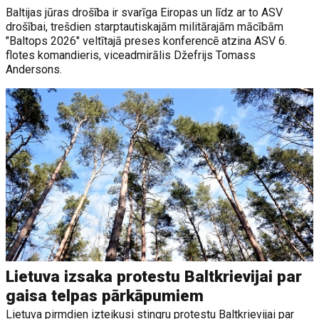
Baltijas jūras drošība ir svarīga Eiropas un līdz ar to ASV
drošībai, trešdien starptautiskajām militārajām mācībām
"Baltops 2026" veltītajā preses konferencē atzina ASV 6.
flotes komandieris, viceadmirālis Džefrijs Tomass
Andersons.
Lietuva izsaka protestu Baltkrievijai par
gaisa telpas pārkāpumiem
Lietuva pirmdien izteikusi stingru protestu Baltkrievijai par