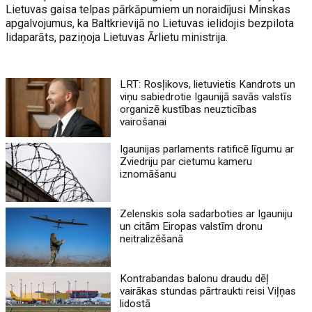
Lietuvas gaisa telpas pārkāpumiem un noraidījusi Minskas
apgalvojumus, ka Baltkrievijā no Lietuvas ielidojis bezpilota
lidaparāts, paziņoja Lietuvas Ārlietu ministrija.
LRT: Rosļikovs, lietuvietis Kandrots un
viņu sabiedrotie Igaunijā savās valstīs
organizē kustības neuzticības
vairošanai
Igaunijas parlaments ratificē līgumu ar
Zviedriju par cietumu kameru
iznomāšanu
Zelenskis sola sadarboties ar Igauniju
un citām Eiropas valstīm dronu
neitralizēšanā
Kontrabandas balonu draudu dēļ
vairākas stundas pārtraukti reisi Viļņas
lidostā