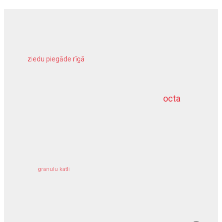
ziedu piegāde rīgā
meliorācijas darbi
octa
dziļurbums
kravu apdrošināšana
granulu katli
siltumsūknis