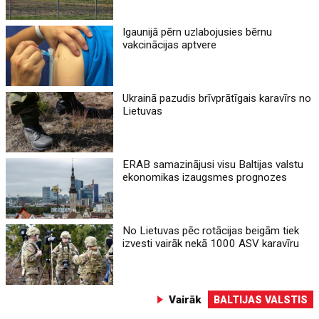
Igaunijā pērn uzlabojusies bērnu
vakcinācijas aptvere
Ukrainā pazudis brīvprātīgais karavīrs no
Lietuvas
ERAB samazinājusi visu Baltijas valstu
ekonomikas izaugsmes prognozes
No Lietuvas pēc rotācijas beigām tiek
izvesti vairāk nekā 1000 ASV karavīru
Vairāk
BALTIJAS VALSTIS