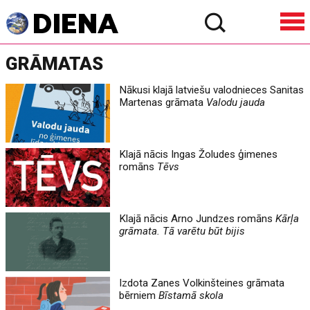
GRĀMATAS
Nākusi klajā latviešu valodnieces Sanitas
Martenas grāmata
Valodu jauda
Klajā nācis Ingas Žoludes ģimenes
romāns
Tēvs
Klajā nācis Arno Jundzes romāns
Kārļa
grāmata. Tā varētu būt bijis
Izdota Zanes Volkinšteines grāmata
bērniem
Bīstamā skola