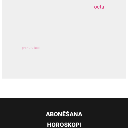
octa
dziļurbums
kravu apdrošināšana
granulu katli
siltumsūknis
ABONĒŠANA
HOROSKOPI