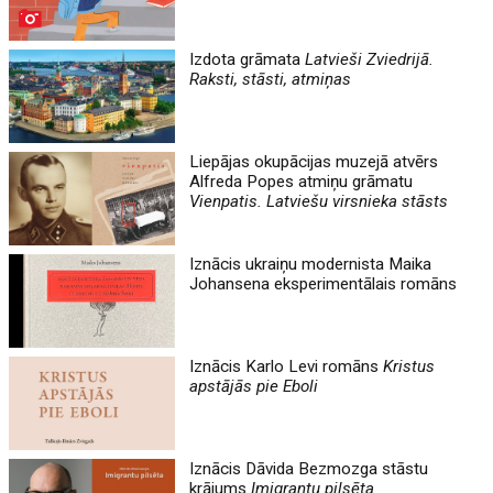
Izdota grāmata
Latvieši Zviedrijā.
Raksti, stāsti, atmiņas
Liepājas okupācijas muzejā atvērs
Alfreda Popes atmiņu grāmatu
Vienpatis. Latviešu virsnieka stāsts
Iznācis ukraiņu modernista Maika
Johansena eksperimentālais romāns
Iznācis Karlo Levi romāns
Kristus
apstājās pie Eboli
Iznācis Dāvida Bezmozga stāstu
krājums
Imigrantu pilsēta