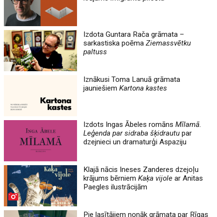
Izdota Guntara Rača grāmata –
sarkastiska poēma
Ziemassvētku
paltuss
Iznākusi Toma Lanuā grāmata
jauniešiem
Kartona kastes
Izdots Ingas Ābeles romāns
Mīlamā.
Leģenda par sidraba šķidrautu
par
dzejnieci un dramaturģi Aspaziju
Klajā nācis Ineses Zanderes dzejoļu
krājums bērniem
Kaķa vijole
ar Anitas
Paegles ilustrācijām
Pie lasītājiem nonāk grāmata par Rīgas