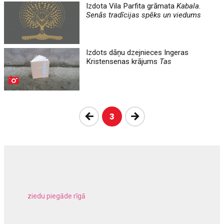
Izdota Vila Parfita grāmata
Kabala.
Senās tradīcijas spēks un viedums
Izdots dāņu dzejnieces Ingeras
Kristensenas krājums
Tas
Atpakaļ
Nākošā
3
ziedu piegāde rīgā
meliorācijas darbi