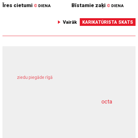
Īres cietumi
Bīstamie zaķi
©
DIENA
©
DIENA
Vairāk
KARIKATŪRISTA SKATS
ziedu piegāde rīgā
meliorācijas darbi
octa
dziļurbums
kravu apdrošināšana