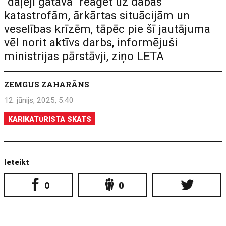
"daļēji gatava" reaģēt uz dabas
katastrofām, ārkārtas situācijām un
veselības krīzēm, tāpēc pie šī jautājuma
vēl norit aktīvs darbs, informējuši
ministrijas pārstāvji, ziņo LETA
ZEMGUS ZAHARĀNS
12. jūnijs, 2025, 5:40
KARIKATŪRISTA SKATS
Ieteikt
0
0