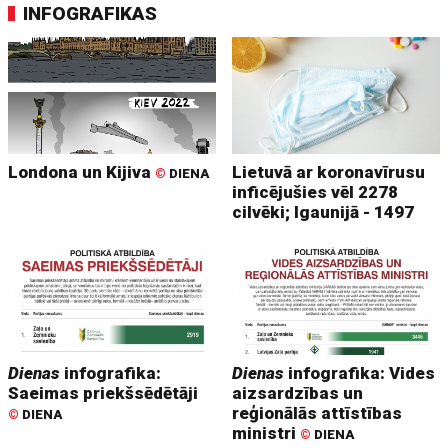
INFOGRAFIKAS
Londona un Kijiva
Lietuvā ar koronavīrusu
©
DIENA
inficējušies vēl 2278
cilvēki; Igaunijā - 1497
Dienas
infografika:
Dienas
infografika: Vides
Saeimas priekšsēdētāji
aizsardzības un
reģionālās attīstības
©
DIENA
ministri
©
DIENA