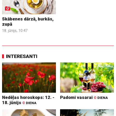
Skābenes dārzā, burkās,
zupā
18. jūnijs, 10:47
INTERESANTI
Nedēļas horoskops: 12. -
Padomi vasarai
©
DIENA
18. jūnijs
©
DIENA