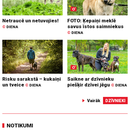
Netraucē un netuvojies!
FOTO: Ķepaiņi meklē
savus īstos saimniekus
©
DIENA
©
DIENA
Risku sarakstā – kukaiņi
Saikne ar dzīvnieku
un tveice
piešķir dzīvei jēgu
©
DIENA
©
DIENA
Vairāk
DZĪVNIEKI
NOTIKUMI