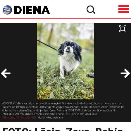
KOKO SĀKUMĀ ir kautrīga pret svešiniekiem, bet ātri atveras. Lieliski sadzīvo ar citiem suņiem un
kaķiem, ļoti kārtīga iekštelpās un mierīgi staigā pie pavadiņas. Jaunajam saimniekam jārēķinās, ka
Koko actiņas visu mūžu prasīs īpašas rūpes. Dzimusi 10.04.2021., Latvija, bezšķirnes, čipa Nr.
991003003291756, klīniski vesela, pieejama adopcijai. Ulubele, tālr. 20203333.
(
https://registri.ldc.gov.lv/lv/
dzivnieku_registrs)