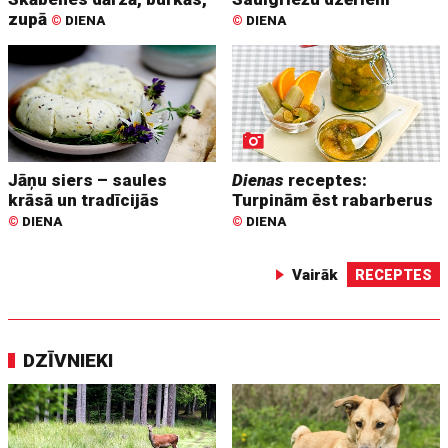
zupā
©
DIENA
©
DIENA
Jāņu siers – saules
Dienas
receptes:
krāsā un tradīcijās
Turpinām ēst rabarberus
©
DIENA
©
DIENA
Vairāk
RECEPTES
DZĪVNIEKI