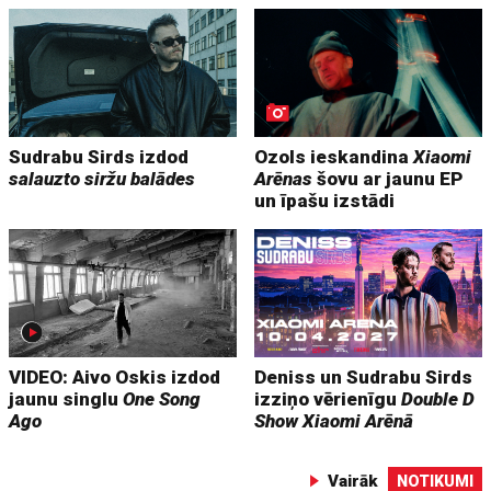
Sudrabu Sirds izdod
Ozols ieskandina
Xiaomi
salauzto siržu balādes
Arēnas
šovu ar jaunu EP
un īpašu izstādi
VIDEO: Aivo Oskis izdod
Deniss un Sudrabu Sirds
jaunu singlu
One Song
izziņo vērienīgu
Double D
Ago
Show
Xiaomi Arēnā
Vairāk
NOTIKUMI