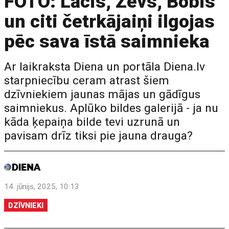
FOTO: Lācis, Zevs, Bobis
un citi četrkājaiņi ilgojas
pēc sava īstā saimnieka
Ar laikraksta Diena un portāla Diena.lv
starpniecību ceram atrast šiem
dzīvniekiem jaunas mājas un gādīgus
saimniekus. Aplūko bildes galerijā - ja nu
kāda ķepaiņa bilde tevi uzrunā un
pavisam drīz tiksi pie jauna drauga?
14. jūnijs, 2025, 10:13
DZĪVNIEKI