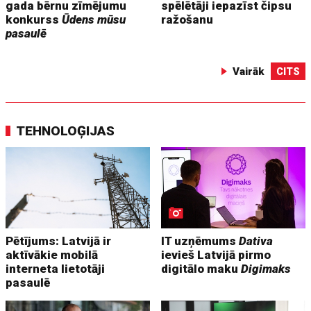
gada bērnu zīmējumu
spēlētāji iepazīst čipsu
konkurss
Ūdens mūsu
ražošanu
pasaulē
Vairāk
CITS
TEHNOLOĢIJAS
Pētījums: Latvijā ir
IT uzņēmums
Dativa
aktīvākie mobilā
ievieš Latvijā pirmo
interneta lietotāji
digitālo maku
Digimaks
pasaulē