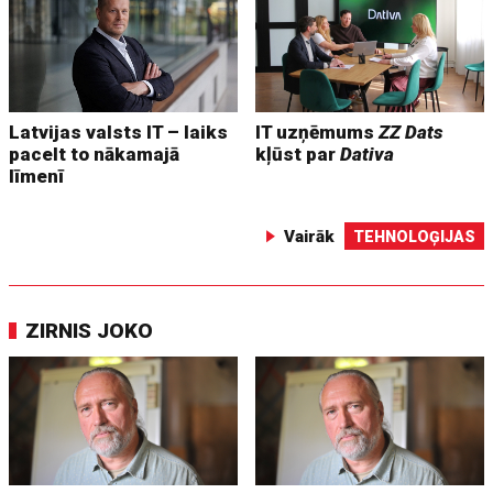
Latvijas valsts IT – laiks
IT uzņēmums
ZZ Dats
pacelt to nākamajā
kļūst par
Dativa
līmenī
Vairāk
TEHNOLOĢIJAS
ZIRNIS JOKO