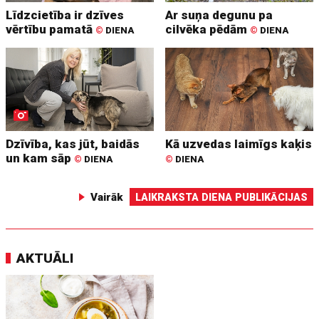
Līdzcietība ir dzīves
Ar suņa degunu pa
vērtību pamatā
cilvēka pēdām
©
DIENA
©
DIENA
Dzīvība, kas jūt, baidās
Kā uzvedas laimīgs kaķis
un kam sāp
©
DIENA
©
DIENA
Vairāk
LAIKRAKSTA DIENA PUBLIKĀCIJAS
AKTUĀLI