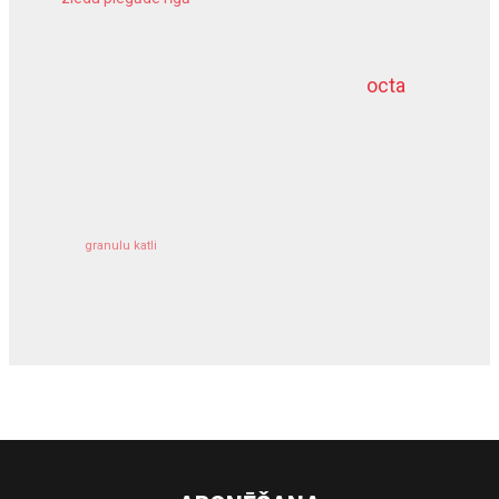
meliorācijas darbi
octa
dziļurbums
kravu apdrošināšana
granulu katli
siltumsūknis