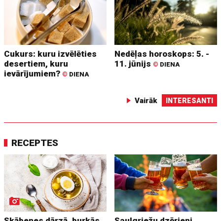
Cukurs: kuru izvēlēties
Nedēļas horoskops: 5. -
desertiem, kuru
11. jūnijs
©
DIENA
ievārījumiem?
©
DIENA
Vairāk
INTERESANTI
RECEPTES
Skābenes dārzā, burkās,
Saulgriežu dzērieni