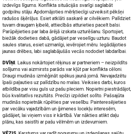
izdevīgs līgums. Konflikta situācijās svarīgi saglabāt
godpilnu stāju. Apdomājoties mērķtiecīgi uzveiksit pēkšņi
radušos šķēršļus. Esiet atklāti saskarē ar cilvēkiem. Palīdziet
tuvam draugam ķibelē, attiecībās atturieties pacelt balsi.
Parūpējieties par laba ārējā izskata uzturēšanu. Sportojiet,
biežāk dodieties dabā, gādājiet par veselīgu uzturu. Baudot
saules starus, esiet uzmanīgi, ievērojiet mēru. Iegādājoties
jaunas drēbes, labi saglabājušās vecās nododiet labdarībai.
DVĪŅI
. Laikus nokārtojiet rēķinus ar partneriem – neizpildīts
solījums vai aizmirsts parāds var kļūt par konflikta cēloni.
Draugi mudinās izmēģināt spēkus jaunā jomā. Nevajadzētu
īpaši paļauties uz palīdzību no malas. Veiksies darbi, kuros
atbildība par visu guls uz pašu pleciem. Nopietni piestrādājot,
būs kvalitatīvs rezultāts. Precīzi izpildiet solīto. Pašsajūta
mudinās nopietnāk rūpēties par veselību. Painteresējieties
par vecāku vajadzībām un ģimenes locekļu interesēm,
gādājiet, lai viņiem viss ir kārtībā. Var nākties atlikt daļu
plānu, kas saistīti ar pašu vēlmēm un izdevumiem.
VĒZIS
. Karstums var radīt nogurumu un izdegšanas sajūtu.