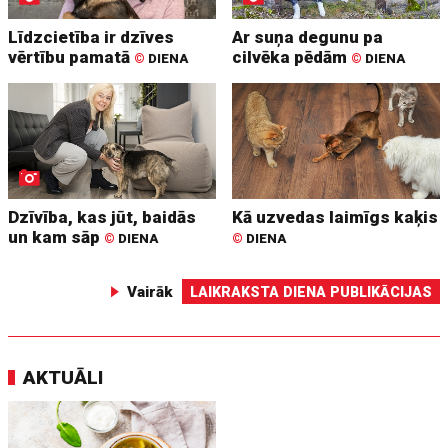
Līdzcietība ir dzīves
Ar suņa degunu pa
vērtību pamatā
cilvēka pēdām
©
DIENA
©
DIENA
Dzīvība, kas jūt, baidās
Kā uzvedas laimīgs kaķis
un kam sāp
©
DIENA
©
DIENA
Vairāk
LAIKRAKSTA DIENA PUBLIKĀCIJAS
AKTUĀLI