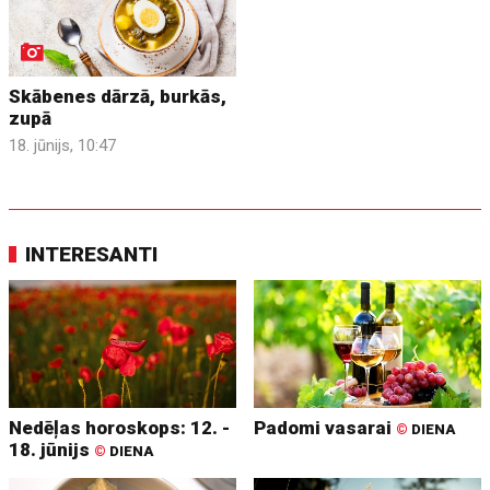
Skābenes dārzā, burkās,
zupā
18. jūnijs, 10:47
INTERESANTI
Nedēļas horoskops: 12. -
Padomi vasarai
©
DIENA
18. jūnijs
©
DIENA