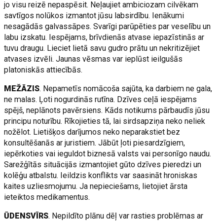
jo visu reizē nepaspēsit. Neļaujiet ambiciozam cilvēkam
savtīgos nolūkos izmantot jūsu labsirdību. Ienākumi
nesagādās galvassāpes. Svarīgi parūpēties par veselību un
labu izskatu. Iespējams, brīvdienās atvase iepazīstinās ar
tuvu draugu. Lieciet lietā savu gudro prātu un nekritizējiet
atvases izvēli. Jaunas vēsmas var ieplūst ieilgušās
platoniskās attiecībās.
MEŽĀZIS
. Nepametīs nomācoša sajūta, ka darbiem ne gala,
ne malas. Ļoti nogurdinās rutīna. Dzīves ceļā iespējams
spējš, neplānots pavērsiens. Kāds notikums pārbaudīs jūsu
principu noturību. Rīkojieties tā, lai sirdsapziņa neko neliek
nožēlot. Lietišķos darījumos neko neparakstiet bez
konsultēšanās ar juristiem. Jābūt ļoti piesardzīgiem,
iepērkoties vai ieguldot biznesā valsts vai personīgo naudu.
Sarežģītās situācijās izmantojiet gūto dzīves pieredzi un
kolēģu atbalstu. Ieildzis konflikts var saasināt hroniskas
kaites uzliesmojumu. Ja nepieciešams, lietojiet ārsta
ieteiktos medikamentus.
ŪDENSVĪRS
. Nepildīto plānu dēļ var rasties problēmas ar