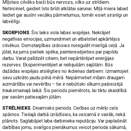
Mīļotais cilvēks bieži būs nervozs, vilks uz strīdiem.
Netinciniet, gaidiet īsto brīdi atklātai sarunai. Mīļā miera labad
laidiet gar ausīm vecāku pārmetumus, tomēr esiet sirsnīgi un
labvēlīgi.
SKORPIONS
. Šis laiks sola labas iespējas. Nekrājiet
negatīvas emocijas, uzmundriniet un atbalstiet apkārtējos
cilvēkus. Domstarpības izdosies noregulēt mierīgā ceļā. Ja
jūtat, ka jums pietiek spēka, painteresējieties par papildu
darbu. Varat palīdzēt citiem, bet nepārtērējiet enerģijas
rezerves. Eksperimentējiet ar nebijušām sajūtām. Būs
dažādas iespējas atslēgties no ikdienas darbiem. Izmantojiet
savu uzkrāto jaudu pilnā mērā. Nepārmetiet mīļam draugam
aizmāršību vai nevērību – tie ir nebūtiski sīkumi pašreizējā
trauksmainajā laikā. Šis periods piemērots, lai tiktu skaidrībā
par savām patiesajām jūtām.
STRĒLNIEKS
. Dinamisks periods. Cerības uz mērķi cels
spārnos. Tiešajā darbā izrādīsies, ka veicamā ir vairāk, nekā
plānots. Saglabājiet laba darbinieka reputāciju. Var paplašināt
darbības jomu, svarīgos pienākumus veicot perioda sākumā,