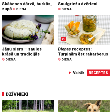
Skābenes dārzā, burkās,
Saulgriežu dzērieni
zupā
©
DIENA
©
DIENA
Jāņu siers – saules
Dienas
receptes:
krāsā un tradīcijās
Turpinām ēst rabarberus
©
DIENA
©
DIENA
Vairāk
RECEPTES
DZĪVNIEKI