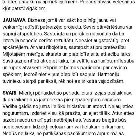
biļetes pasākumu apmeklējumiem. Priecēs atvašu vēlēšanās
kļūt patstāvīgākiem.
JAUNAVA
. Biznesa jomā var sākt ko pilnīgi jaunu vai
veiksmīgi attīstīt pašreizējo projektu. Sevis pārvērtēšana var
sāpīgi atspēlēties. Sasteigta un pārāk emocionāla darba
intervija nenesīs cerēto rezultātu. Neesiet augstprātīgi pret
apkārtējiem. Ar varu rīkojoties, sastapsit stipru pretestību.
Mīļotajiem mierīgs, skaists un piepildīts siltu attiecību laiks.
Savā aizņemtībā atrodiet laiku, lai veltītu uzmanību, mīlestību
un rūpes atvasēm. Stipriniet bērnos pārliecību par saviem
spēkiem, iedrošiniet viņus piepildīt sapņus. Harmoniju
tuvinieku starpā panāksit, rēķinoties ar katra vajadzībām.
SVARI
. Mierīgi pārlaidiet šo periodu, citas izejas pašlaik nav.
Ik pa laikam būs jāatgriežas pie nepabeigtām sarunām.
Vadība gaidīs no jums lielāku iniciatīvu un atdevi. Neļaujieties
nogurumam, izdariet visu, kā prasīts, un ejiet tālāk. Atturieties
aizdot naudu un arī paši netērējieties. Vasaras beigās būs
nepieciešami līdzekļi ceļojumam vai lielākam pirkumam.
Nebūs ne laika, ne patikšanas pasākumiem ārpus mājas.