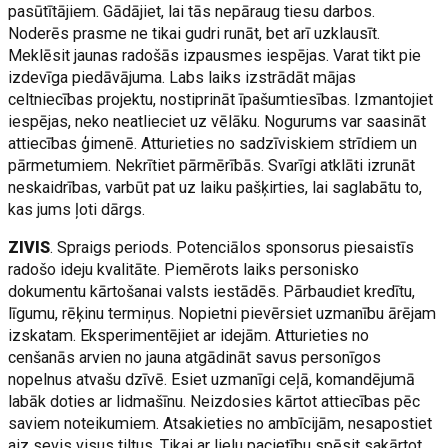
pasūtītājiem. Gādājiet, lai tās nepāraug tiesu darbos.
Noderēs prasme ne tikai gudri runāt, bet arī uzklausīt.
Meklēsit jaunas radošās izpausmes iespējas. Varat tikt pie
izdevīga piedāvājuma. Labs laiks izstrādāt mājas
celtniecības projektu, nostiprināt īpašumtiesības. Izmantojiet
iespējas, neko neatlieciet uz vēlāku. Nogurums var saasināt
attiecības ģimenē. Atturieties no sadzīviskiem strīdiem un
pārmetumiem. Nekrītiet pārmērībās. Svarīgi atklāti izrunāt
neskaidrības, varbūt pat uz laiku pašķirties, lai saglabātu to,
kas jums ļoti dārgs.
ZIVIS
. Spraigs periods. Potenciālos sponsorus piesaistīs
radošo ideju kvalitāte. Piemērots laiks personisko
dokumentu kārtošanai valsts iestādēs. Pārbaudiet kredītu,
līgumu, rēķinu termiņus. Nopietni pievērsiet uzmanību ārējam
izskatam. Eksperimentējiet ar idejām. Atturieties no
cenšanās arvien no jauna atgādināt savus personīgos
nopelnus atvašu dzīvē. Esiet uzmanīgi ceļā, komandējumā
labāk doties ar lidmašīnu. Neizdosies kārtot attiecības pēc
saviem noteikumiem. Atsakieties no ambīcijām, nesapostiet
aiz sevis visus tiltus. Tikai ar lielu pacietību spēsit sakārtot