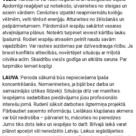
Apdomīgi reaģējiet uz notiekošo, izvairieties no steigas un
asiem vārdiem. Cenšoties izpatikt neapmierinātu kolēģu
vēlmēm, velti tērēsit enerģiju. Atturieties no žēlošanās un
pašpārmetumiem. Pārdomāsit iespēju sakārtot vasaras
atvaļinājuma plānus. Noteikti turpiniet ieviest kārtību lauku
īpašumā. Rodiet iespēju atvasēm pelnīt naudu savām
vajadzībām. Var rasties aizdomas par dzīvesdrauga rīcību. Ja
briest konflikts attiecībās, novērtējiet situāciju ar mīļotā
cilvēka acīm. Skaidrību viesīs godīga un atklāta saruna. Par
turpmāko lemiet kopīgi.
LAUVA
. Perioda sākumā būs nepieciešama īpaša
koncentrēšanās. Nomierinieties, ja bijāt bez darba un
samazinājās iztikas līdzekļi. Situācija drīz var mainīties.
Iespējams sadarbības piedāvājums jūsu profesionālo
interešu jomā. Rudenī sāksit darboties ilgtermiņa projektā.
Pārbaudiet saņemto informāciju. Lielākais klupšanas akmens
var būt nedrošība – pārvariet to, mācoties no pieredzes.
Jums tiks dots laiks un iespējas to darīt. Brīvajā laikā varat
plānot apceļot vēl neredzēto Latviju. Laikus iegādājieties