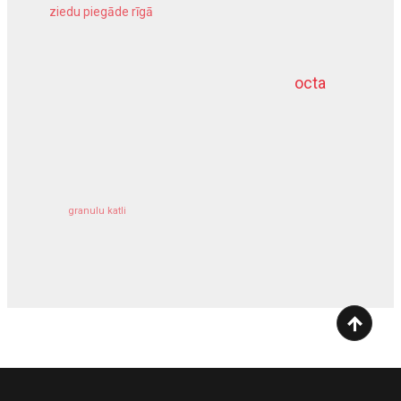
ziedu piegāde rīgā
meliorācijas darbi
octa
dziļurbums
kravu apdrošināšana
granulu katli
siltumsūknis