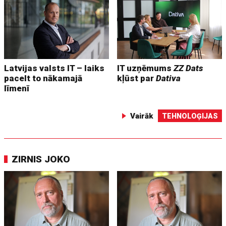
Latvijas valsts IT – laiks
IT uzņēmums
ZZ Dats
pacelt to nākamajā
kļūst par
Dativa
līmenī
Vairāk
TEHNOLOĢIJAS
ZIRNIS JOKO