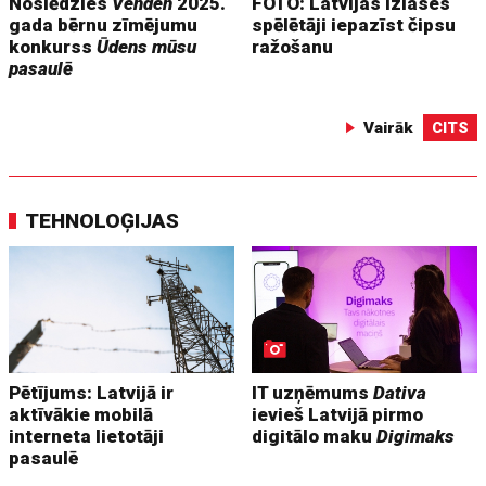
Noslēdzies
Venden
2025.
FOTO: Latvijas izlases
gada bērnu zīmējumu
spēlētāji iepazīst čipsu
konkurss
Ūdens mūsu
ražošanu
pasaulē
Vairāk
CITS
TEHNOLOĢIJAS
Pētījums: Latvijā ir
IT uzņēmums
Dativa
aktīvākie mobilā
ievieš Latvijā pirmo
interneta lietotāji
digitālo maku
Digimaks
pasaulē