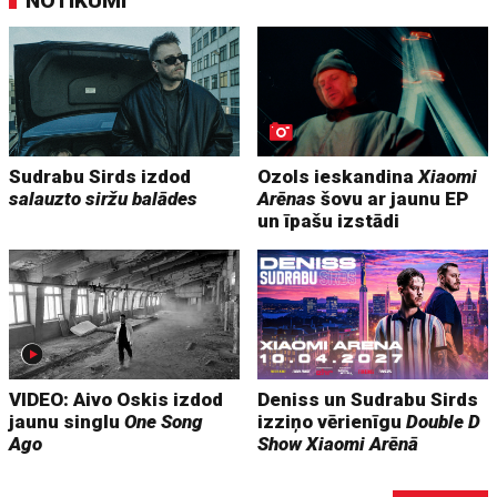
NOTIKUMI
Sudrabu Sirds izdod
Ozols ieskandina
Xiaomi
salauzto siržu balādes
Arēnas
šovu ar jaunu EP
un īpašu izstādi
VIDEO: Aivo Oskis izdod
Deniss un Sudrabu Sirds
jaunu singlu
One Song
izziņo vērienīgu
Double D
Ago
Show
Xiaomi Arēnā