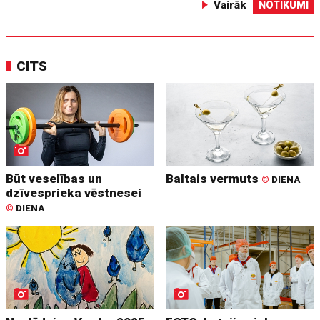
Vairāk
NOTIKUMI
CITS
Būt veselības un
Baltais vermuts
©
DIENA
dzīvesprieka vēstnesei
©
DIENA