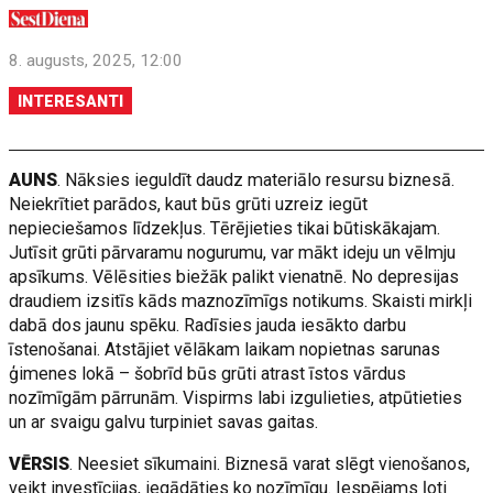
8. augusts, 2025, 12:00
INTERESANTI
AUNS
. Nāksies ieguldīt daudz materiālo resursu biznesā.
Neiekrītiet parādos, kaut būs grūti uzreiz iegūt
nepieciešamos līdzekļus. Tērējieties tikai būtiskākajam.
Jutīsit grūti pārvaramu nogurumu, var mākt ideju un vēlmju
apsīkums. Vēlēsities biežāk palikt vienatnē. No depresijas
draudiem izsitīs kāds maznozīmīgs notikums. Skaisti mirkļi
dabā dos jaunu spēku. Radīsies jauda iesākto darbu
īstenošanai. Atstājiet vēlākam laikam nopietnas sarunas
ģimenes lokā – šobrīd būs grūti atrast īstos vārdus
nozīmīgām pārrunām. Vispirms labi izgulieties, atpūtieties
un ar svaigu galvu turpiniet savas gaitas.
VĒRSIS
. Neesiet sīkumaini. Biznesā varat slēgt vienošanos,
veikt investīcijas, iegādāties ko nozīmīgu. Iespējams ļoti