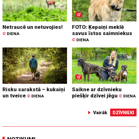
Netraucē un netuvojies!
FOTO: Ķepaiņi meklē
savus īstos saimniekus
©
DIENA
©
DIENA
Risku sarakstā – kukaiņi
Saikne ar dzīvnieku
un tveice
piešķir dzīvei jēgu
©
DIENA
©
DIENA
Vairāk
DZĪVNIEKI