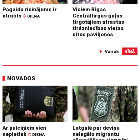
Pagaidu risinājums ir
Visiem Rīgas
atrasts
Centrāltirgus gaļas
©
DIENA
tirgotājiem atrastas
tirdzniecības vietas
citos paviljonos
Vairāk
RĪGĀ
NOVADOS
Ar pulciņiem vien
Latgalē par deviņu
nepietiek
nelegālo migrantu
©
DIENA