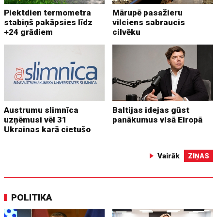
Piektdien termometra
Mārupē pasažieru
stabiņš pakāpsies līdz
vilciens sabraucis
+24 grādiem
cilvēku
Austrumu slimnīca
Baltijas idejas gūst
uzņēmusi vēl 31
panākumus visā Eiropā
Ukrainas karā cietušo
Vairāk
ZIŅAS
POLITIKA