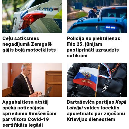
Ceļu satiksmes
Policija no piektdienas
negadījumā Zemgalē
līdz 25. jūnijam
gājis bojā motociklists
pastiprināti uzraudzīs
satiksmi
Apgabaltiesa atstāj
Bartaševiča partijas
Kopā
spēkā notiesājošu
Latvijai
valdes loceklis
spriedumu Rimšēvičam
apcietināts par ziņošanu
par viltota Covid-19
Krievijas dienestiem
sertifikāta iegādi