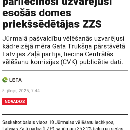
pārliecinoši uzvarējusi
esošās domes
priekšsēdētājas ZZS
Jūrmalā pašvaldību vēlēšanās uzvarējusi
kādreizējā mēra Gata Trukšņa pārstāvētā
Latvijas Zaļā partija, liecina Centrālās
vēlēšanu komisijas (CVK) publicētie dati.
8. jūnijs, 2025, 7:44
NOVADOS
Saskaitot balsis visos 18 Jūrmalas vēlēšanu iecirkņos,
Latvijas Zaļā partija (LZP) saņēmusi 35,31% balsu un sešas