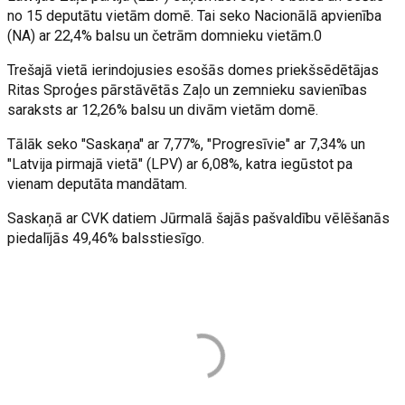
no 15 deputātu vietām domē. Tai seko Nacionālā apvienība
(NA) ar 22,4% balsu un četrām domnieku vietām.0
Trešajā vietā ierindojusies esošās domes priekšsēdētājas
Ritas Sproģes pārstāvētās Zaļo un zemnieku savienības
saraksts ar 12,26% balsu un divām vietām domē.
Tālāk seko "Saskaņa" ar 7,77%, "Progresīvie" ar 7,34% un
"Latvija pirmajā vietā" (LPV) ar 6,08%, katra iegūstot pa
vienam deputāta mandātam.
Saskaņā ar CVK datiem Jūrmalā šajās pašvaldību vēlēšanās
piedalījās 49,46% balsstiesīgo.