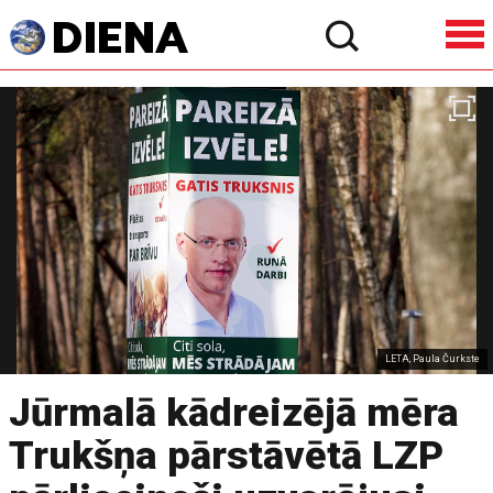
LETA, Paula Čurkste
Jūrmalā kādreizējā mēra
Trukšņa pārstāvētā LZP