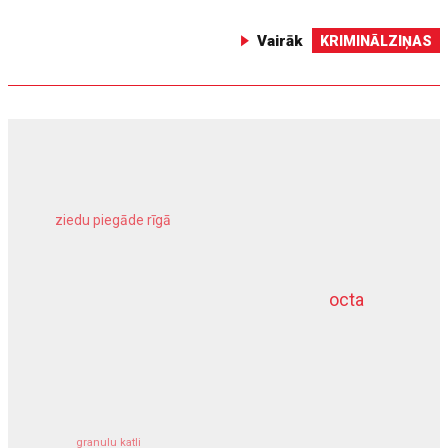
Vairāk
KRIMINĀLZIŅAS
ziedu piegāde rīgā
meliorācijas darbi
octa
dziļurbums
kravu apdrošināšana
granulu katli