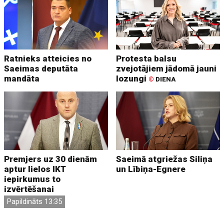
Ratnieks atteicies no
Protesta balsu
Saeimas deputāta
zvejotājiem jādomā jauni
mandāta
lozungi
©
DIENA
Premjers uz 30 dienām
Saeimā atgriežas Siliņa
aptur lielos IKT
un Lībiņa-Egnere
iepirkumus to
izvērtēšanai
Papildināts 13:35