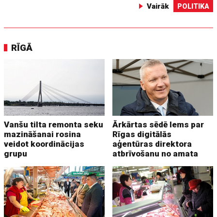
Vairāk
POLITIKA
RĪGĀ
Vanšu tilta remonta seku
Ārkārtas sēdē lems par
mazināšanai rosina
Rīgas digitālās
veidot koordinācijas
aģentūras direktora
grupu
atbrīvošanu no amata