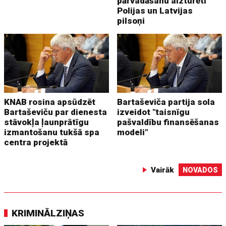
pārvadāšanu aizturēti
Polijas un Latvijas
pilsoņi
KNAB rosina apsūdzēt
Bartaševiča partija sola
Bartaševiču par dienesta
izveidot "taisnīgu
stāvokļa ļaunprātīgu
pašvaldību finansēšanas
izmantošanu tukšā spa
modeli"
centra projektā
Vairāk
NOVADOS
KRIMINĀLZIŅAS