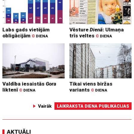
Labs gads vietējām
Vēsture
Dienā
: Ulmaņa
obligācijām
trīs veltes
©
DIENA
©
DIENA
Valdība iesaistās
Gora
Tikai viens biržas
liktenī
variants
©
DIENA
©
DIENA
Vairāk
LAIKRAKSTA DIENA PUBLIKĀCIJAS
AKTUĀLI