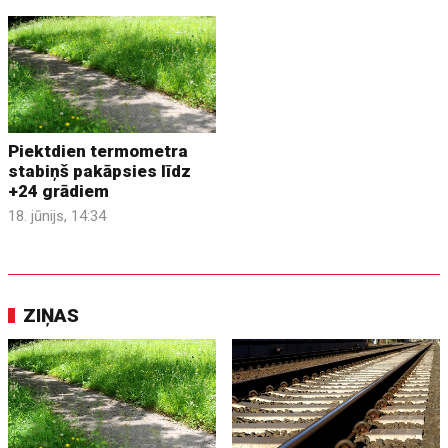
Piektdien termometra
stabiņš pakāpsies līdz
+24 grādiem
18. jūnijs, 14:34
ZIŅAS