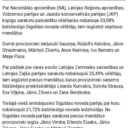
Par Nacionālās apvienības (NA), Latvijas Reģionu apvienības,
Vidzemes partijas un Jaunās konservatīvās partijas (JKP)
kopīgo sarakstu pašvaldību vēlēšanās nobalsoja 33,08%
balstiesīgo Siguldas novada vēlētāju, tam iegūstot septiņus
mandātus.
Domē provizoriski iekļuvuši Sausiņa, Rūdolfs Kalvāns, Jānis
Strautmanis, Mārtiņš Zīverts, Ance Kaimiņa, Ivo Bernats un
Maija Pūce.
Par pašlaik pie varas esošo Latvijas Zemnieku savienības un
Latvijas Zaļās partijas sarakstu nobalsojuši 25,49% vēlētāju,
tam iegūstot piecus mandātus, kurus provizoriski saņems
līdzšinējais priekšsēdētājs Linards Kumskis, Solvita Strausa,
Eva Viļķina, Jānis Zilvers un Zane Berdinska.
Trešajā vietā ierindojusies Siguldas novada partija, par kuru
nobalsojuši 21,72% balstiesīgo novada iedzīvotāju. No
Siguldas novada partijas saraksta piecus mandātus
provizoriski iegūs Jānis Vimba, Erlends Eisaks, Jānis