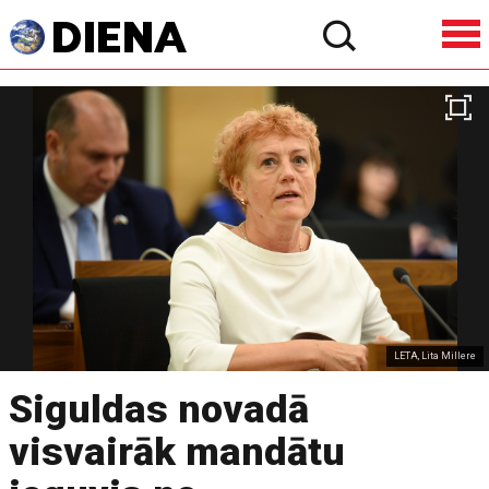
LETA, Lita Millere
Siguldas novadā
visvairāk mandātu