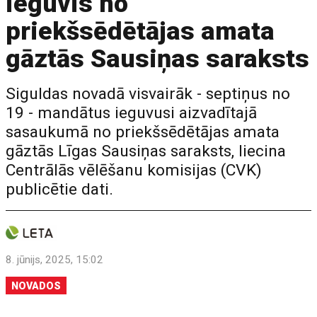
ieguvis no
priekšsēdētājas amata
gāztās Sausiņas saraksts
Siguldas novadā visvairāk - septiņus no
19 - mandātus ieguvusi aizvadītajā
sasaukumā no priekšsēdētājas amata
gāztās Līgas Sausiņas saraksts, liecina
Centrālās vēlēšanu komisijas (CVK)
publicētie dati.
8. jūnijs, 2025, 15:02
NOVADOS