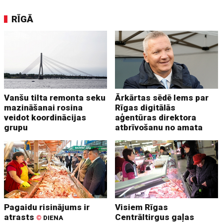
RĪGĀ
Vanšu tilta remonta seku
Ārkārtas sēdē lems par
mazināšanai rosina
Rīgas digitālās
veidot koordinācijas
aģentūras direktora
grupu
atbrīvošanu no amata
Pagaidu risinājums ir
Visiem Rīgas
atrasts
Centrāltirgus gaļas
©
DIENA