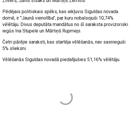
Zilvers, Jānis Eisaks un Mārtiņš Zemītis.
Pēdējais politiskais spēks, kas iekļuvis Siguldas novada
domē, ir "Jaunā vienotība", par kuru nobalsojuši 10,74%
vēlētāju. Divus deputāta mandātus no šī saraksta provizoriski
iegūs Ina Stupele un Mārtiņš Rupmejs.
Četri pārējie saraksti, kas startēja vēlēšanās, nav sasnieguši
5% slieksni.
Vēlēšanās Siguldas novadā piedalījušies 51,16% vēlētāju.