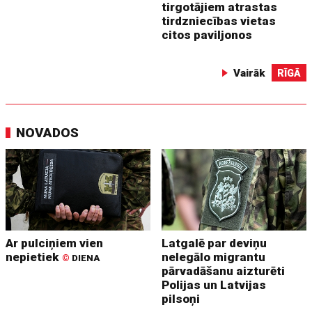
tirgotājiem atrastas
tirdzniecības vietas
citos paviljonos
Vairāk
RĪGĀ
NOVADOS
Ar pulciņiem vien
Latgalē par deviņu
nepietiek
nelegālo migrantu
©
DIENA
pārvadāšanu aizturēti
Polijas un Latvijas
pilsoņi