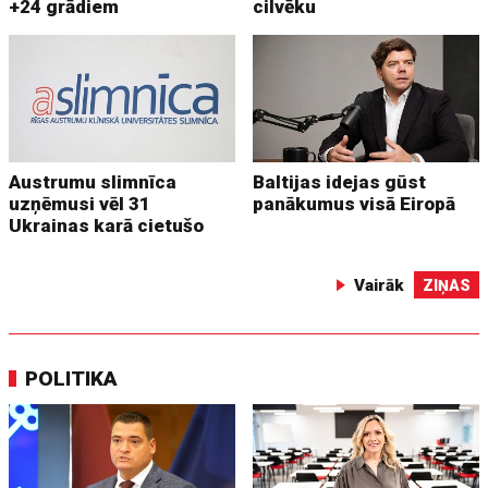
+24 grādiem
cilvēku
Austrumu slimnīca
Baltijas idejas gūst
uzņēmusi vēl 31
panākumus visā Eiropā
Ukrainas karā cietušo
Vairāk
ZIŅAS
POLITIKA