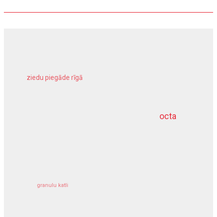
ziedu piegāde rīgā
meliorācijas darbi
octa
dziļurbums
kravu apdrošināšana
granulu katli
siltumsūknis