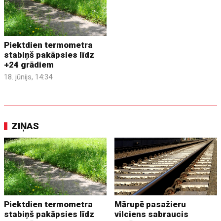
Piektdien termometra
stabiņš pakāpsies līdz
+24 grādiem
18. jūnijs, 14:34
ZIŅAS
Piektdien termometra
Mārupē pasažieru
stabiņš pakāpsies līdz
vilciens sabraucis