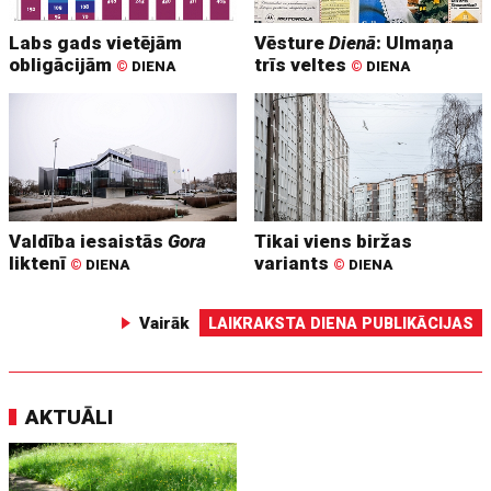
Labs gads vietējām
Vēsture
Dienā
: Ulmaņa
obligācijām
trīs veltes
©
DIENA
©
DIENA
Valdība iesaistās
Gora
Tikai viens biržas
liktenī
variants
©
DIENA
©
DIENA
Vairāk
LAIKRAKSTA DIENA PUBLIKĀCIJAS
AKTUĀLI