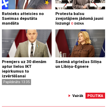
Ratnieks atteicies no
Protesta balsu
Saeimas deputāta
zvejotājiem jādomā jauni
mandāta
lozungi
©
DIENA
Premjers uz 30 dienām
Saeimā atgriežas Siliņa
aptur lielos IKT
un Lībiņa-Egnere
iepirkumus to
izvērtēšanai
Papildināts 13:35
Vairāk
POLITIKA