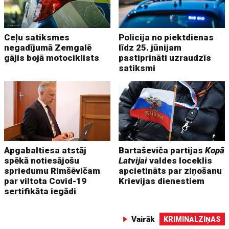
Ceļu satiksmes
Policija no piektdienas
negadījumā Zemgalē
līdz 25. jūnijam
gājis bojā motociklists
pastiprināti uzraudzīs
satiksmi
Apgabaltiesa atstāj
Bartaševiča partijas
Kopā
spēkā notiesājošu
Latvijai
valdes loceklis
spriedumu Rimšēvičam
apcietināts par ziņošanu
par viltota Covid-19
Krievijas dienestiem
sertifikāta iegādi
Vairāk
KRIMINĀLZIŅAS