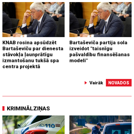
KNAB rosina apsūdzēt
Bartaševiča partija sola
Bartaševiču par dienesta
izveidot "taisnīgu
stāvokļa ļaunprātīgu
pašvaldību finansēšanas
izmantošanu tukšā spa
modeli"
centra projektā
Vairāk
NOVADOS
KRIMINĀLZIŅAS