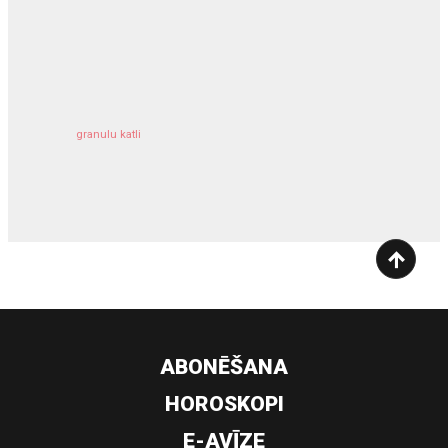
kravu apdrošināšana
granulu katli
siltumsūknis
ABONĒŠANA
HOROSKOPI
E-AVĪZE