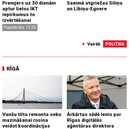
Premjers uz 30 dienām
Saeimā atgriežas Siliņa
aptur lielos IKT
un Lībiņa-Egnere
iepirkumus to
izvērtēšanai
Papildināts 13:35
Vairāk
POLITIKA
RĪGĀ
Vanšu tilta remonta seku
Ārkārtas sēdē lems par
mazināšanai rosina
Rīgas digitālās
veidot koordinācijas
aģentūras direktora