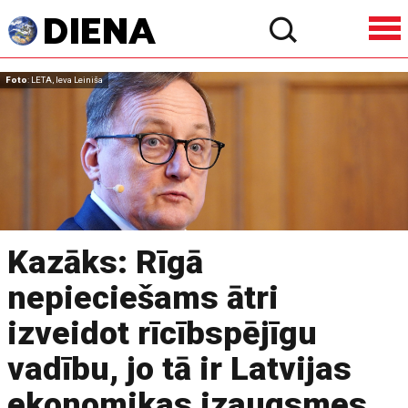
Foto
: LETA, Ieva Leiniša
Kazāks: Rīgā
nepieciešams ātri
izveidot rīcībspējīgu
vadību, jo tā ir Latvijas
ekonomikas izaugsmes