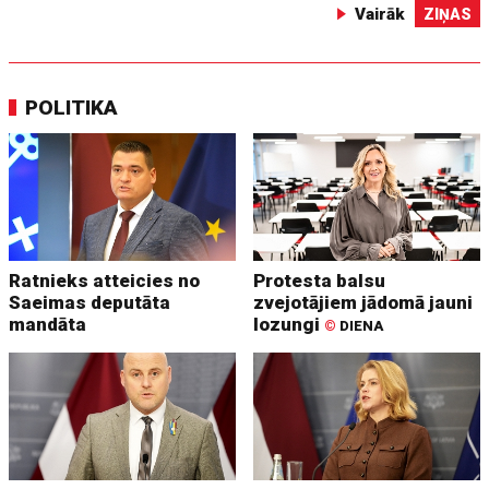
Vairāk
ZIŅAS
POLITIKA
Ratnieks atteicies no
Protesta balsu
Saeimas deputāta
zvejotājiem jādomā jauni
mandāta
lozungi
©
DIENA