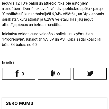
ieguvis 12,13% balsu un attiecīgi tiks pie astoņiem
mandātiem. Domē iekļuvuši vēl divi politiskie spēki - partija
"Stabilitātei", kuru atbalstījuši 6,94% vēlētāju, un "Apvienotais
saraksts", kuru atbalstīja 6,29% vēlētāju, kas ļauj iegūt
attiecīgi piecus un četrus mandātus.
Iniciatīvu veidot jauno valdošo koalīciju ir uzņēmušies
"Progresīvie", runājot ar NA, JV un AS. Kopā šādai koalīcijai
būtu 34 balsis no 60.
Ieteikt
0
0
SEKO MUMS