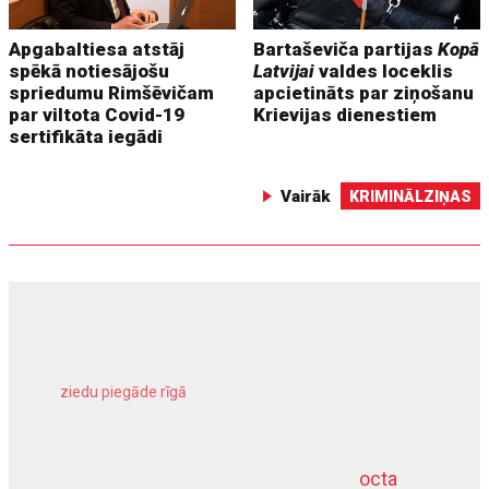
Apgabaltiesa atstāj
Bartaševiča partijas
Kopā
spēkā notiesājošu
Latvijai
valdes loceklis
spriedumu Rimšēvičam
apcietināts par ziņošanu
par viltota Covid-19
Krievijas dienestiem
sertifikāta iegādi
Vairāk
KRIMINĀLZIŅAS
ziedu piegāde rīgā
meliorācijas darbi
octa
dziļurbums