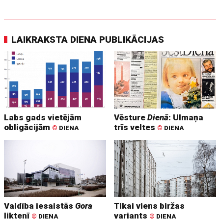
LAIKRAKSTA DIENA PUBLIKĀCIJAS
Labs gads vietējām
Vēsture
Dienā
: Ulmaņa
obligācijām
trīs veltes
©
DIENA
©
DIENA
Valdība iesaistās
Gora
Tikai viens biržas
liktenī
variants
©
DIENA
©
DIENA