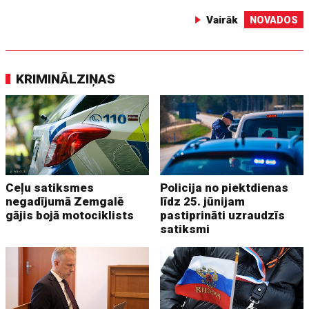
Vairāk
NOVADOS
KRIMINĀLZIŅAS
Ceļu satiksmes
Policija no piektdienas
negadījumā Zemgalē
līdz 25. jūnijam
gājis bojā motociklists
pastiprināti uzraudzīs
satiksmi