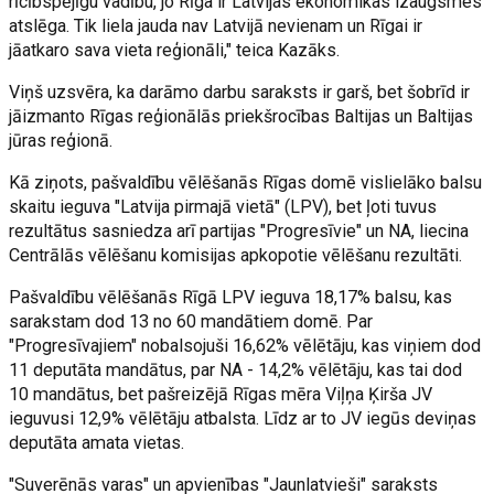
rīcībspējīgu vadību, jo Rīga ir Latvijas ekonomikas izaugsmes
atslēga. Tik liela jauda nav Latvijā nevienam un Rīgai ir
jāatkaro sava vieta reģionāli," teica Kazāks.
Viņš uzsvēra, ka darāmo darbu saraksts ir garš, bet šobrīd ir
jāizmanto Rīgas reģionālās priekšrocības Baltijas un Baltijas
jūras reģionā.
Kā ziņots, pašvaldību vēlēšanās Rīgas domē vislielāko balsu
skaitu ieguva "Latvija pirmajā vietā" (LPV), bet ļoti tuvus
rezultātus sasniedza arī partijas "Progresīvie" un NA, liecina
Centrālās vēlēšanu komisijas apkopotie vēlēšanu rezultāti.
Pašvaldību vēlēšanās Rīgā LPV ieguva 18,17% balsu, kas
sarakstam dod 13 no 60 mandātiem domē. Par
"Progresīvajiem" nobalsojuši 16,62% vēlētāju, kas viņiem dod
11 deputāta mandātus, par NA - 14,2% vēlētāju, kas tai dod
10 mandātus, bet pašreizējā Rīgas mēra Viļņa Ķirša JV
ieguvusi 12,9% vēlētāju atbalsta. Līdz ar to JV iegūs deviņas
deputāta amata vietas.
"Suverēnās varas" un apvienības "Jaunlatvieši" saraksts