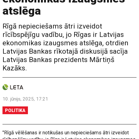
atslēga
Rīgā nepieciešams ātri izveidot
rīcībspējīgu vadību, jo Rīgas ir Latvijas
ekonomikas izaugsmes atslēga, otrdien
Latvijas Bankas rīkotajā diskusijā sacīja
Latvijas Bankas prezidents Mārtiņš
Kazāks.
10. jūnijs, 2025, 17:21
POLITIKA
"Rīgā vēlēšanas ir notikušas un nepieciešams ātri izveidot