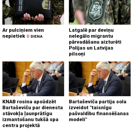
Ar pulciņiem vien
Latgalē par deviņu
nepietiek
nelegālo migrantu
©
DIENA
pārvadāšanu aizturēti
Polijas un Latvijas
pilsoņi
KNAB rosina apsūdzēt
Bartaševiča partija sola
Bartaševiču par dienesta
izveidot "taisnīgu
stāvokļa ļaunprātīgu
pašvaldību finansēšanas
izmantošanu tukšā spa
modeli"
centra projektā