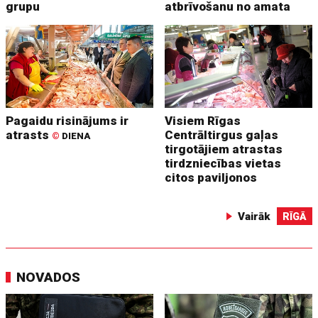
grupu
atbrīvošanu no amata
Pagaidu risinājums ir
Visiem Rīgas
atrasts
Centrāltirgus gaļas
©
DIENA
tirgotājiem atrastas
tirdzniecības vietas
citos paviljonos
Vairāk
RĪGĀ
NOVADOS