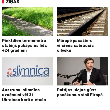
ZIŅAS
Piektdien termometra
Mārupē pasažieru
stabiņš pakāpsies līdz
vilciens sabraucis
+24 grādiem
cilvēku
Austrumu slimnīca
Baltijas idejas gūst
uzņēmusi vēl 31
panākumus visā Eiropā
Ukrainas karā cietušo