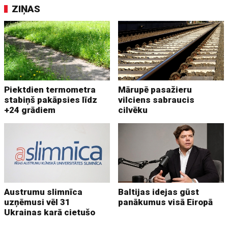
ZIŅAS
Piektdien termometra
Mārupē pasažieru
stabiņš pakāpsies līdz
vilciens sabraucis
+24 grādiem
cilvēku
Austrumu slimnīca
Baltijas idejas gūst
uzņēmusi vēl 31
panākumus visā Eiropā
Ukrainas karā cietušo