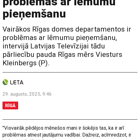
problēmas ar lēmumu
pieņemšanu
Vairākos Rīgas domes departamentos ir
problēmas ar lēmumu pieņemšanu,
intervijā Latvijas Televīzijai tādu
pārliecību pauda Rīgas mērs Viesturs
Kleinbergs (P).
29. augusts, 2025, 9:46
RĪGĀ
"Visvairāk pēdējos mēnešos mani ir šokējis tas, ka ir arī
problēmas atnest jautājumu vadībai. Dažreiz, acīmredzot, ir