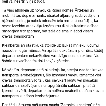
bail vai neērti," viņš pauda.
Tā viņš atbildēja uz norādi, ka Rīgas domes Ārtelpas un
mobilitātes departaments, atsakot atļauju graudu vedējiem
šķērsot centru, jo notiek intensīvi ielu remonti, norādījis, ka
nevar izveidot atsevišķu izņēmumu tikai lauksaimniecības
smagajam transportam, bet zaļā gaisma ir jādod visam
kravas transportam.
Kleinbergs arī stāstīja, ka atbilde uz lauksaimnieku lūgumu
neesot sniegta mēnesi. Viņaprāt, notikušais ir piemērs, kādēļ
departamentam nekavējoties vajadzīgs jauns direktors. "Jo
šobrīd tur vadības faktiski nav," viņš teica.
Kā vēstīts, departamentā skaidroja, ka, atceļot esošos kravas
transporta ierobežojumus, šīs izmaiņas varētu izmantot visi
kravas transporta vadītāji, kas savukārt radītu vēl plašākus
satiksmes sablīvējumus un apgrūtinātu satiksmi pilsētā.
Ņemot to vērā, departaments nolēma neatcelt esošos kravas
transporta kustības ierobežojumus.
Par šādu lēmumu sašutumu pauda "Zemnieku saeima", pēc