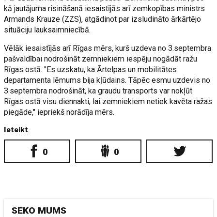
kā jautājuma risināšanā iesaistījās arī zemkopības ministrs
Armands Krauze (ZZS), atgādinot par izsludināto ārkārtējo
situāciju lauksaimniecībā.
Vēlāk iesaistījās arī Rīgas mērs, kurš uzdeva no 3.septembra
pašvaldībai nodrošināt zemniekiem iespēju nogādāt ražu
Rīgas ostā. "Es uzskatu, ka Ārtelpas un mobilitātes
departamenta lēmums bija kļūdains. Tāpēc esmu uzdevis no
3.septembra nodrošināt, ka graudu transports var nokļūt
Rīgas ostā visu diennakti, lai zemniekiem netiek kavēta ražas
piegāde," iepriekš norādīja mērs.
Ieteikt
0
0
SEKO MUMS