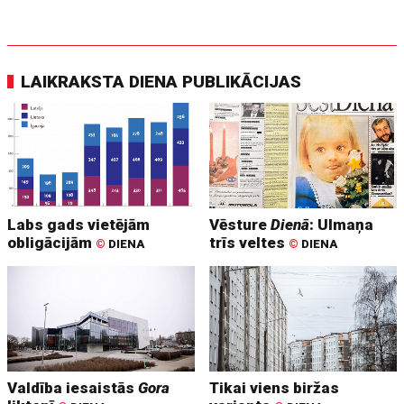
LAIKRAKSTA DIENA PUBLIKĀCIJAS
Labs gads vietējām
Vēsture
Dienā
: Ulmaņa
obligācijām
trīs veltes
©
DIENA
©
DIENA
Valdība iesaistās
Gora
Tikai viens biržas