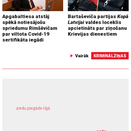
Apgabaltiesa atstāj
Bartaševiča partijas
Kopā
spēkā notiesājošu
Latvijai
valdes loceklis
spriedumu Rimšēvičam
apcietināts par ziņošanu
par viltota Covid-19
Krievijas dienestiem
sertifikāta iegādi
Vairāk
KRIMINĀLZIŅAS
ziedu piegāde rīgā
meliorācijas darbi