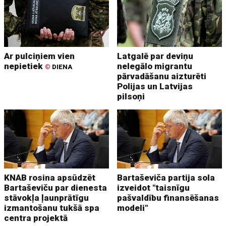
Ar pulciņiem vien
Latgalē par deviņu
nepietiek
nelegālo migrantu
©
DIENA
pārvadāšanu aizturēti
Polijas un Latvijas
pilsoņi
KNAB rosina apsūdzēt
Bartaševiča partija sola
Bartaševiču par dienesta
izveidot "taisnīgu
stāvokļa ļaunprātīgu
pašvaldību finansēšanas
izmantošanu tukšā spa
modeli"
centra projektā