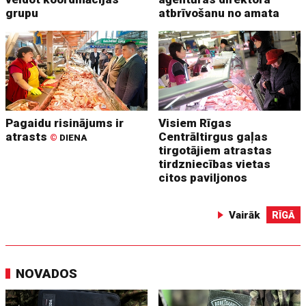
grupu
atbrīvošanu no amata
Pagaidu risinājums ir
Visiem Rīgas
atrasts
Centrāltirgus gaļas
©
DIENA
tirgotājiem atrastas
tirdzniecības vietas
citos paviljonos
Vairāk
RĪGĀ
NOVADOS