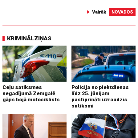
Vairāk
NOVADOS
KRIMINĀLZIŅAS
Ceļu satiksmes
Policija no piektdienas
negadījumā Zemgalē
līdz 25. jūnijam
gājis bojā motociklists
pastiprināti uzraudzīs
satiksmi