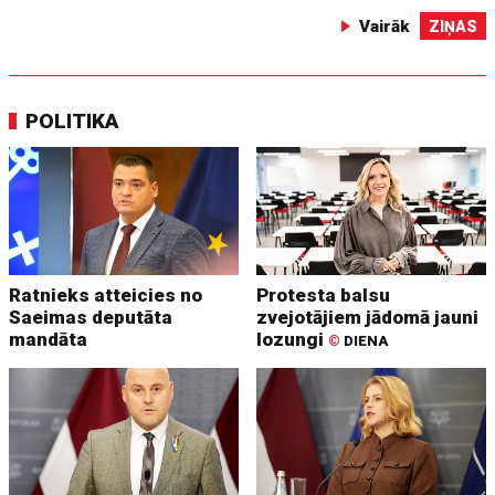
Vairāk
ZIŅAS
POLITIKA
Ratnieks atteicies no
Protesta balsu
Saeimas deputāta
zvejotājiem jādomā jauni
mandāta
lozungi
©
DIENA