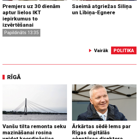
Premjers uz 30 dienām
Saeimā atgriežas Siliņa
aptur lielos IKT
un Lībiņa-Egnere
iepirkumus to
izvērtēšanai
Papildināts 13:35
Vairāk
POLITIKA
RĪGĀ
Vanšu tilta remonta seku
Ārkārtas sēdē lems par
mazināšanai rosina
Rīgas digitālās
veidot koordinācijas
aģentūras direktora