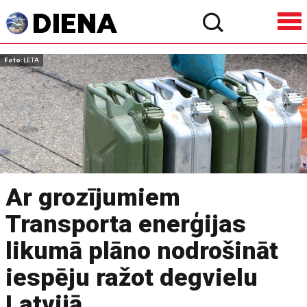
Foto
: LETA
Ar grozījumiem
Transporta enerģijas
likumā plāno nodrošināt
iespēju ražot degvielu
Latvijā