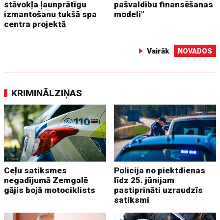
stāvokļa ļaunprātīgu
pašvaldību finansēšanas
izmantošanu tukšā spa
modeli"
centra projektā
Vairāk
NOVADOS
KRIMINĀLZIŅAS
Ceļu satiksmes
Policija no piektdienas
negadījumā Zemgalē
līdz 25. jūnijam
gājis bojā motociklists
pastiprināti uzraudzīs
satiksmi