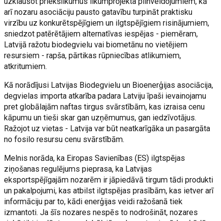
uzklausot priekšlikumus likumprojekta pilnveidojumiem, kā
arī nozaru asociāciju pausto gatavību turpināt praktisku
virzību uz konkurētspējīgiem un ilgtspējīgiem risinājumiem,
sniedzot patērētājiem alternatīvas iespējas - piemēram,
Latvijā ražotu biodegvielu vai biometānu no vietējiem
resursiem - rapša, pārtikas rūpniecības atlikumiem,
atkritumiem.
Kā norādījusi Latvijas Biodegvielu un Bioenerģijas asociācija,
degvielas importa atkarība padara Latviju īpaši ievainojamu
pret globālajām naftas tirgus svārstībām, kas izraisa cenu
kāpumu un tieši skar gan uzņēmumus, gan iedzīvotājus.
Ražojot uz vietas - Latvija var būt neatkarīgāka un pasargāta
no fosilo resursu cenu svārstībām.
Melnis norāda, ka Eiropas Savienības (ES) ilgtspējas
ziņošanas regulējums pieprasa, ka Latvijas
eksportspējīgajām nozarēm ir jāpiedāvā tirgum tādi produkti
un pakalpojumi, kas atbilst ilgtspējas prasībām, kas ietver arī
informāciju par to, kādi enerģijas veidi ražošanā tiek
izmantoti. Ja šīs nozares nespēs to nodrošināt, nozares