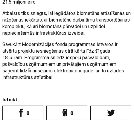
21,5 miljoni eiro.
Atbalsts tiks sniegts, lai iegādātos biometāna attīstīšanas un
ražošanas iekārtas, ar biometānu darbināmu transportēšanas
komplektu, kā arī biometāna pārvadei un uzpildei
nepieciešamās infrastruktūras izveidei.
Savukārt Modernizācijas fonda programmas ietvaros ir
atvērta projektu iesniegšanas otrā kārta līdz šī gada
18.jūlijam. Programma sniedz iespēju pašvaldībām,
pašvaldību uzņēmumiem un privātajiem uzņēmumiem
saņemt līdzfinansējumu elektroauto iegādei un to uzlādes
infrastruktūras attīstībai.
Ieteikt
0
0