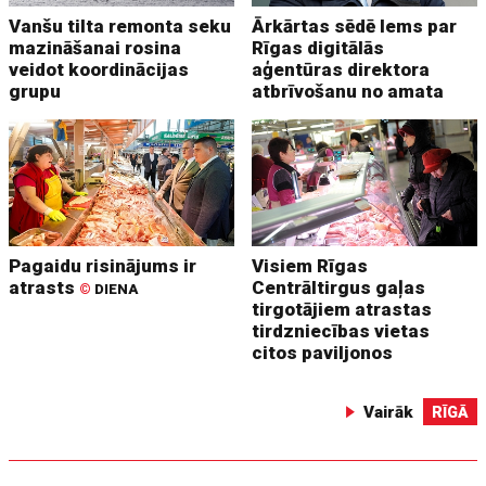
Vanšu tilta remonta seku
Ārkārtas sēdē lems par
mazināšanai rosina
Rīgas digitālās
veidot koordinācijas
aģentūras direktora
grupu
atbrīvošanu no amata
Pagaidu risinājums ir
Visiem Rīgas
atrasts
Centrāltirgus gaļas
©
DIENA
tirgotājiem atrastas
tirdzniecības vietas
citos paviljonos
Vairāk
RĪGĀ