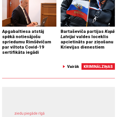
Apgabaltiesa atstāj
Bartaševiča partijas
Kopā
spēkā notiesājošu
Latvijai
valdes loceklis
spriedumu Rimšēvičam
apcietināts par ziņošanu
par viltota Covid-19
Krievijas dienestiem
sertifikāta iegādi
Vairāk
KRIMINĀLZIŅAS
ziedu piegāde rīgā