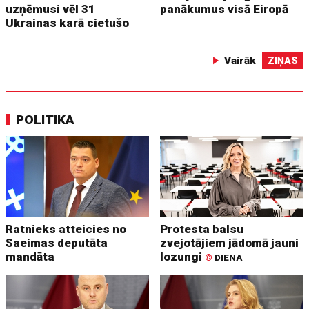
uzņēmusi vēl 31
panākumus visā Eiropā
Ukrainas karā cietušo
Vairāk
ZIŅAS
POLITIKA
Ratnieks atteicies no
Protesta balsu
Saeimas deputāta
zvejotājiem jādomā jauni
mandāta
lozungi
©
DIENA