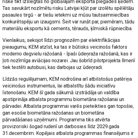
riskē tikt izslēgtas no globālajām eksporta piegādes ķēdēm.
Tas savukārt nozīmētu risku Latvijai kļūt par izolētu spēlētāju
pasaules tirgū - ar tiešu ietekmi uz mūsu tautsaimniecības
konkurētspēju un izaugsmi. Šeit var runāt par, piemēram, tādu
materiālu eksportu kā cements, tērauds, ķīmiskā rūpniecība.
Vienlaikus, sekojot līdzi prognozēm par elektrifikācijas
pieaugumu, KEM atzīst, ka tas ir būtisks veicinošs faktors
moderno degvielu ražošanā - īpaši ūdeņraža ražošanā, kas ir
ļoti nozīmīga aviācijas nozarei. Jau šobrīd pilotprojekta līmenī
tiek testēti autobusi, kas darbojas uz ūdeņradi.
Līdzās regulējumam, KEM nodrošina arī atbilstošus patēriņa
veicinošus instrumentus, lai atbalstītu šādu iniciatīvu
īstenošanu. KEM šī gada sākumā izstrādāja un valdība
apstiprināja atbalsta programmu biometāna ražošanai un
pārvadei. Atbalsta programmai varēs pieteikties gan topošie,
gan esošie biometāna ražošanas un biometāna
pārvadāšanas uzņēmumi. Programma tiks atvērta
provizoriski šogad rudenī un darbosies līdz 2029.gada
31.decembrim. Kopējais atbalsta programmas finansējums ir