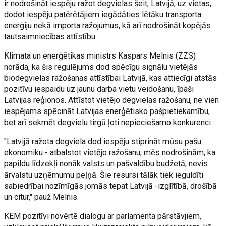
ir nodrošināt iespēju ražot degvielas šeit, Latvijā, uz vietas,
dodot iespēju patērētājiem iegādāties lētāku transporta
enerģiju nekā importa ražojumus, kā arī nodrošināt kopējās
tautsaimniecības attīstību.
Klimata un enerģētikas ministrs Kaspars Melnis (ZZS)
norāda, ka šis regulējums dod spēcīgu signālu vietējās
biodegvielas ražošanas attīstībai Latvijā, kas attiecīgi atstās
pozitīvu iespaidu uz jaunu darba vietu veidošanu, īpaši
Latvijas reģionos. Attīstot vietējo degvielas ražošanu, ne vien
iespējams spēcināt Latvijas enerģētisko pašpietiekamību,
bet arī sekmēt degvielu tirgū ļoti nepieciešamo konkurenci.
"Latvijā ražota degviela dod iespēju stiprināt mūsu pašu
ekonomiku - atbalstot vietējo ražošanu, mēs nodrošinām, ka
papildu līdzekļi nonāk valsts un pašvaldību budžetā, nevis
ārvalstu uzņēmumu peļņā. Šie resursi tālāk tiek ieguldīti
sabiedrībai nozīmīgās jomās tepat Latvijā -izglītībā, drošībā
un citur," pauž Melnis.
KEM pozitīvi novērtē dialogu ar parlamenta pārstāvjiem,