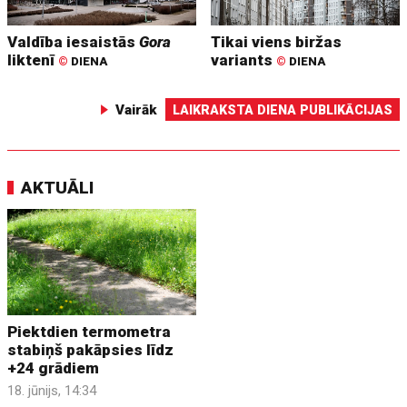
Valdība iesaistās
Gora
Tikai viens biržas
liktenī
variants
©
DIENA
©
DIENA
Vairāk
LAIKRAKSTA DIENA PUBLIKĀCIJAS
AKTUĀLI
Piektdien termometra
stabiņš pakāpsies līdz
+24 grādiem
18. jūnijs, 14:34