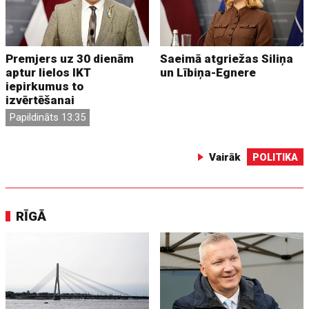
Premjers uz 30 dienām
Saeimā atgriežas Siliņa
aptur lielos IKT
un Lībiņa-Egnere
iepirkumus to
izvērtēšanai
Papildināts 13:35
Vairāk
POLITIKA
RĪGĀ