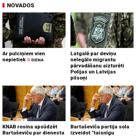
NOVADOS
Ar pulciņiem vien
Latgalē par deviņu
nepietiek
nelegālo migrantu
©
DIENA
pārvadāšanu aizturēti
Polijas un Latvijas
pilsoņi
KNAB rosina apsūdzēt
Bartaševiča partija sola
Bartaševiču par dienesta
izveidot "taisnīgu