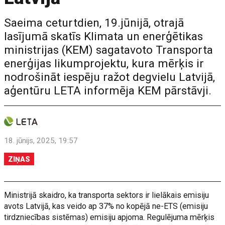
Saeima ceturtdien, 19.jūnijā, otrajā
lasījumā skatīs Klimata un enerģētikas
ministrijas (KEM) sagatavoto Transporta
enerģijas likumprojektu, kura mērķis ir
nodrošināt iespēju ražot degvielu Latvijā,
aģentūru LETA informēja KEM pārstāvji.
18. jūnijs, 2025, 19:57
ZIŅAS
Ministrijā skaidro, ka transporta sektors ir lielākais emisiju
avots Latvijā, kas veido ap 37% no kopējā ne-ETS (emisiju
tirdzniecības sistēmas) emisiju apjoma. Regulējuma mērķis