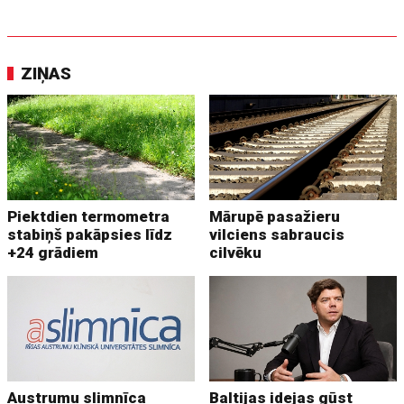
ZIŅAS
Piektdien termometra
Mārupē pasažieru
stabiņš pakāpsies līdz
vilciens sabraucis
+24 grādiem
cilvēku
Austrumu slimnīca
Baltijas idejas gūst