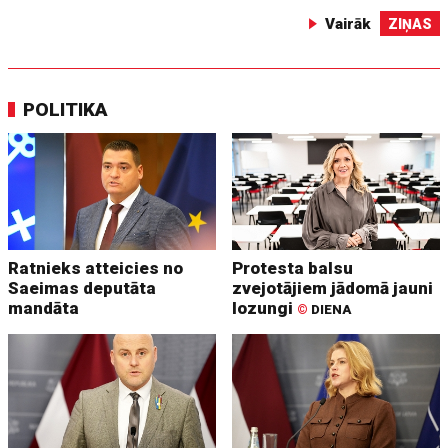
Vairāk
ZIŅAS
POLITIKA
Ratnieks atteicies no
Protesta balsu
Saeimas deputāta
zvejotājiem jādomā jauni
mandāta
lozungi
©
DIENA