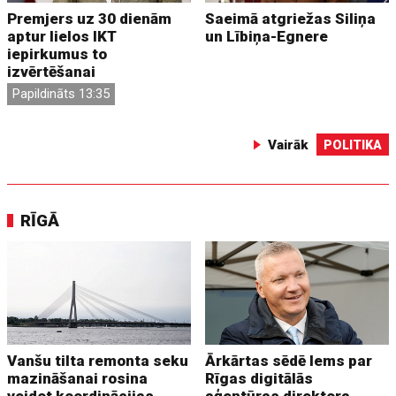
Premjers uz 30 dienām
Saeimā atgriežas Siliņa
aptur lielos IKT
un Lībiņa-Egnere
iepirkumus to
izvērtēšanai
Papildināts 13:35
Vairāk
POLITIKA
RĪGĀ
Vanšu tilta remonta seku
Ārkārtas sēdē lems par
mazināšanai rosina
Rīgas digitālās
veidot koordinācijas
aģentūras direktora