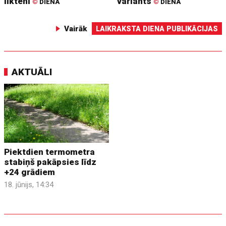
liktenī
variants
©
DIENA
©
DIENA
Vairāk
LAIKRAKSTA DIENA PUBLIKĀCIJAS
AKTUĀLI
Piektdien termometra
stabiņš pakāpsies līdz
+24 grādiem
18. jūnijs, 14:34