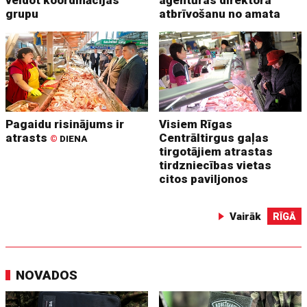
grupu
atbrīvošanu no amata
Pagaidu risinājums ir
Visiem Rīgas
atrasts
Centrāltirgus gaļas
©
DIENA
tirgotājiem atrastas
tirdzniecības vietas
citos paviljonos
Vairāk
RĪGĀ
NOVADOS