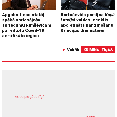
Apgabaltiesa atstāj
Bartaševiča partijas
Kopā
spēkā notiesājošu
Latvijai
valdes loceklis
spriedumu Rimšēvičam
apcietināts par ziņošanu
par viltota Covid-19
Krievijas dienestiem
sertifikāta iegādi
Vairāk
KRIMINĀLZIŅAS
ziedu piegāde rīgā
meliorācijas darbi