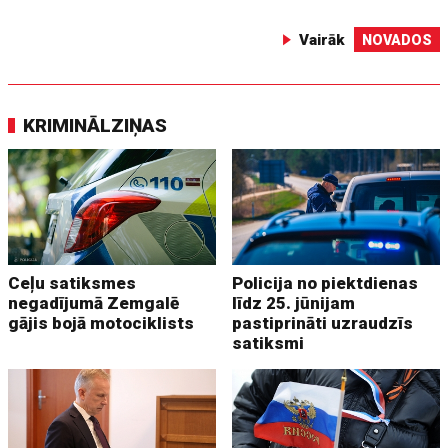
Vairāk
NOVADOS
KRIMINĀLZIŅAS
Ceļu satiksmes
Policija no piektdienas
negadījumā Zemgalē
līdz 25. jūnijam
gājis bojā motociklists
pastiprināti uzraudzīs
satiksmi