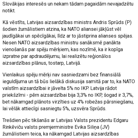
Slovākijas interesēs un nekam tādam pagaidām nevajadzētu
notikt.
Kā vēstīts, Latvijas aizsardzības ministrs Andris Sprūds (P)
šodien žurnālistiem atzina, ka NATO aliansei jākļūst vēl
jaudīgākai un spēcīgākai, līdz ar to jāstiprina alianses spējas.
Nesen NATO aizsardzības ministru sanāksmē panākta
vienošanās par spēju mērķiem, kas nozīmē, ka ir kopīga
izpratne par apdraudējumu, lai realizētu reģionālos
aizsardzības plānus, tostarp, Latvijā.
Vienlaikus spēju mērķi nav sasniedzami bez finansiālā
ieguldījuma un tā būs lielākā diskusija samitā par to, ka NATO
valstīm aizsardzībai ir jāvelta 5% no IKP. Latvija rādot
priekšzīmi - pērn aizsardzībai bija 3,3% no IKP, šogad ir 3,7%,
bet nākamgad plānots virzīties uz 4% robežas pārsniegšanu,
lai vēlāk attiecīgi sasniegtu 5%, uzsvēra Sprūds.
Trešdien pēc tikšanās ar Latvijas Valsts prezidentu Edgaru
Rinkēviču valsts premjerministre Evika Siliņa (JV)
žurnālistiem teica, ka nākamgad Latvijas aizsardzības