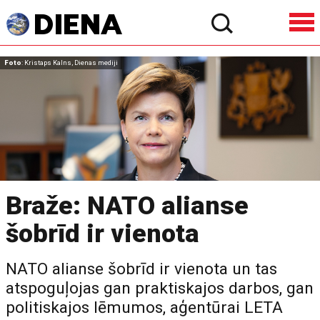
Foto
: Kristaps Kalns, Dienas mediji
Braže: NATO alianse
šobrīd ir vienota
NATO alianse šobrīd ir vienota un tas
atspoguļojas gan praktiskajos darbos, gan
politiskajos lēmumos, aģentūrai LETA