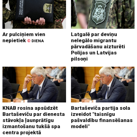
Ar pulciņiem vien
Latgalē par deviņu
nepietiek
nelegālo migrantu
©
DIENA
pārvadāšanu aizturēti
Polijas un Latvijas
pilsoņi
KNAB rosina apsūdzēt
Bartaševiča partija sola
Bartaševiču par dienesta
izveidot "taisnīgu
stāvokļa ļaunprātīgu
pašvaldību finansēšanas
izmantošanu tukšā spa
modeli"
centra projektā