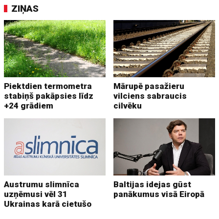
ZIŅAS
Piektdien termometra
Mārupē pasažieru
stabiņš pakāpsies līdz
vilciens sabraucis
+24 grādiem
cilvēku
Austrumu slimnīca
Baltijas idejas gūst
uzņēmusi vēl 31
panākumus visā Eiropā
Ukrainas karā cietušo