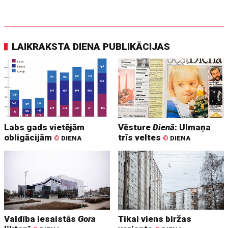
LAIKRAKSTA DIENA PUBLIKĀCIJAS
Labs gads vietējām
Vēsture
Dienā
: Ulmaņa
obligācijām
trīs veltes
©
DIENA
©
DIENA
Valdība iesaistās
Gora
Tikai viens biržas