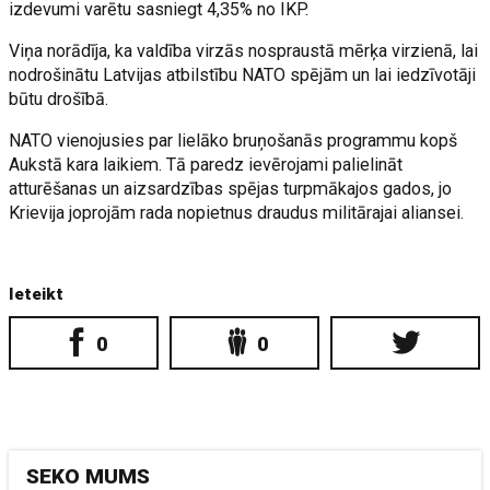
izdevumi varētu sasniegt 4,35% no IKP.
Viņa norādīja, ka valdība virzās nospraustā mērķa virzienā, lai
nodrošinātu Latvijas atbilstību NATO spējām un lai iedzīvotāji
būtu drošībā.
NATO vienojusies par lielāko bruņošanās programmu kopš
Aukstā kara laikiem. Tā paredz ievērojami palielināt
atturēšanas un aizsardzības spējas turpmākajos gados, jo
Krievija joprojām rada nopietnus draudus militārajai aliansei.
Ieteikt
0
0
SEKO MUMS