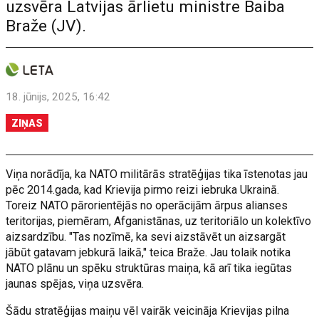
uzsvēra Latvijas ārlietu ministre Baiba
Braže (JV).
18. jūnijs, 2025, 16:42
ZIŅAS
Viņa norādīja, ka NATO militārās stratēģijas tika īstenotas jau
pēc 2014.gada, kad Krievija pirmo reizi iebruka Ukrainā.
Toreiz NATO pārorientējās no operācijām ārpus alianses
teritorijas, piemēram, Afganistānas, uz teritoriālo un kolektīvo
aizsardzību. "Tas nozīmē, ka sevi aizstāvēt un aizsargāt
jābūt gatavam jebkurā laikā," teica Braže. Jau tolaik notika
NATO plānu un spēku struktūras maiņa, kā arī tika iegūtas
jaunas spējas, viņa uzsvēra.
Šādu stratēģijas maiņu vēl vairāk veicināja Krievijas pilna