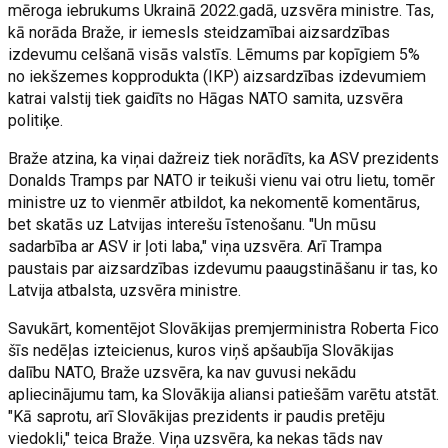
mēroga iebrukums Ukrainā 2022.gadā, uzsvēra ministre. Tas,
kā norāda Braže, ir iemesls steidzamībai aizsardzības
izdevumu celšanā visās valstīs. Lēmums par kopīgiem 5%
no iekšzemes kopprodukta (IKP) aizsardzības izdevumiem
katrai valstij tiek gaidīts no Hāgas NATO samita, uzsvēra
politiķe.
Braže atzina, ka viņai dažreiz tiek norādīts, ka ASV prezidents
Donalds Tramps par NATO ir teikuši vienu vai otru lietu, tomēr
ministre uz to vienmēr atbildot, ka nekomentē komentārus,
bet skatās uz Latvijas interešu īstenošanu. "Un mūsu
sadarbība ar ASV ir ļoti laba," viņa uzsvēra. Arī Trampa
paustais par aizsardzības izdevumu paaugstināšanu ir tas, ko
Latvija atbalsta, uzsvēra ministre.
Savukārt, komentējot Slovākijas premjerministra Roberta Fico
šīs nedēļas izteicienus, kuros viņš apšaubīja Slovākijas
dalību NATO, Braže uzsvēra, ka nav guvusi nekādu
apliecinājumu tam, ka Slovākija aliansi patiešām varētu atstāt.
"Kā saprotu, arī Slovākijas prezidents ir paudis pretēju
viedokli," teica Braže. Viņa uzsvēra, ka nekas tāds nav