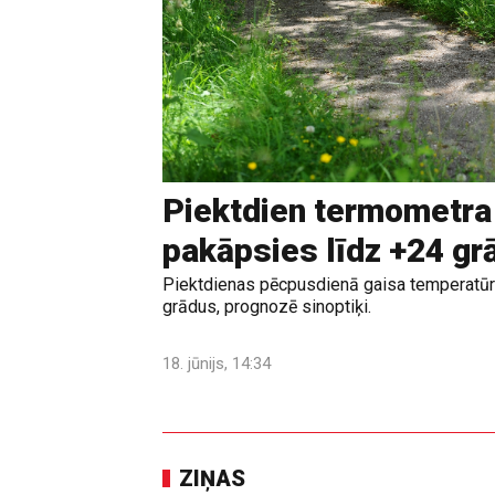
Piektdien termometra
pakāpsies līdz +24 g
Piektdienas pēcpusdienā gaisa temperatūr
grādus, prognozē sinoptiķi.
18. jūnijs, 14:34
ZIŅAS