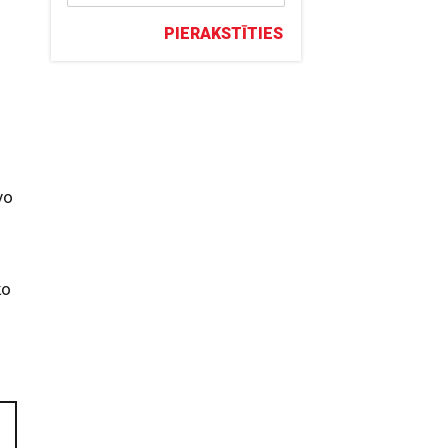
PIERAKSTĪTIES
vo
ko