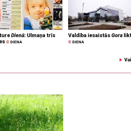
ture
Dienā
: Ulmaņa trīs
Valdība iesaistās
Gora
lik
tes
©
DIENA
©
DIENA
Va