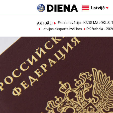
Latvijā
Ēku renovācija - KĀDS MĀJOKLIS
AKTUĀLI
Latvijas eksporta izcilības
PK futbolā - 202