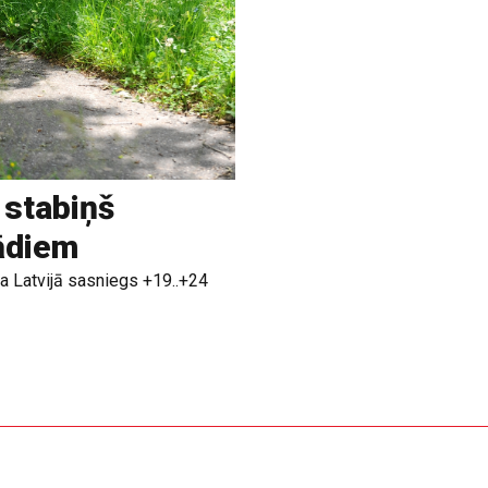
 stabiņš
rādiem
a Latvijā sasniegs +19..+24