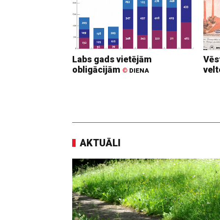
Labs gads vietējām
Vēs
obligācijām
vel
©
DIENA
AKTUĀLI