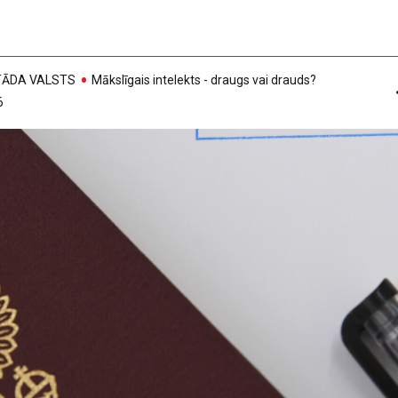
, TĀDA VALSTS
Mākslīgais intelekts - draugs vai drauds?
6