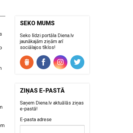
SEKO MUMS
s
Seko līdzi portāla Diena.lv
jaunākajām ziņām arī
o
sociālajos tīklos!
m
ZIŅAS E-PASTĀ
Saņem Diena.lv aktuālās ziņas
īm
e-pastā!
E-pasta adrese
iem