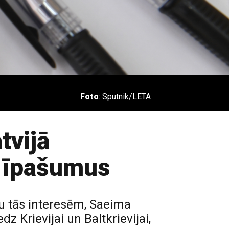
Foto
: Sputnik/LETA
tvijā
s īpašumus
u tās interesēm, Saeima
z Krievijai un Baltkrievijai,