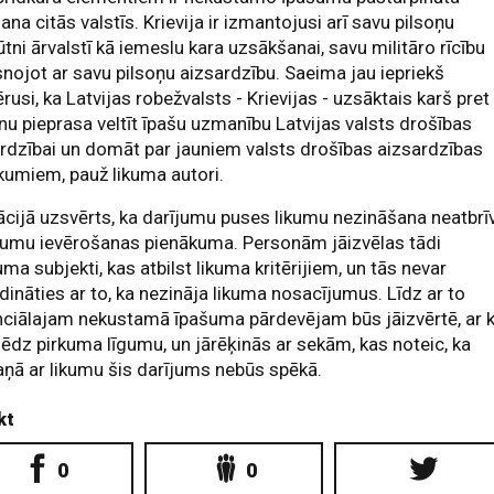
ana citās valstīs. Krievija ir izmantojusi arī savu pilsoņu
ūtni ārvalstī kā iemeslu kara uzsākšanai, savu militāro rīcību
snojot ar savu pilsoņu aizsardzību. Saeima jau iepriekš
rusi, ka Latvijas robežvalsts - Krievijas - uzsāktais karš pret
nu pieprasa veltīt īpašu uzmanību Latvijas valsts drošības
rdzībai un domāt par jauniem valsts drošības aizsardzības
umiem, pauž likuma autori.
cijā uzsvērts, ka darījumu puses likumu nezināšana neatbrī
kumu ievērošanas pienākuma. Personām jāizvēlas tādi
uma subjekti, kas atbilst likuma kritērijiem, un tās nevar
ldināties ar to, ka nezināja likuma nosacījumus. Līdz ar to
nciālajam nekustamā īpašuma pārdevējam būs jāizvērtē, ar 
lēdz pirkuma līgumu, un jārēķinās ar sekām, kas noteic, ka
ņā ar likumu šis darījums nebūs spēkā.
kt
0
0