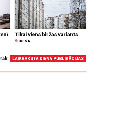
tenī
Tikai viens biržas variants
©
DIENA
irāk
LAIKRAKSTA DIENA PUBLIKĀCIJAS