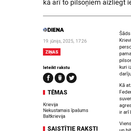
kā arī to pilsoņiem aizlieg
Šāds 
Kriev
19. jūnijs, 2025, 17:26
perso
ZIŅAS
pamat
pilso
kuri 
Ieteikt rakstu
darīj
Kā at
TĒMAS
Feder
suver
Krievija
agres
Nekustamais īpašums
ir arī
Baltkrievija
Viens
SAISTĪTIE RAKSTI
un hi