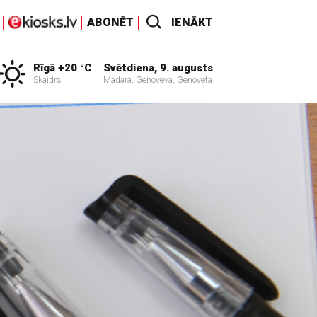
ABONĒT
IENĀKT
Rīgā +20 °C
Svētdiena, 9. augusts
Skaidrs
Madara, Genoveva, Genovefa