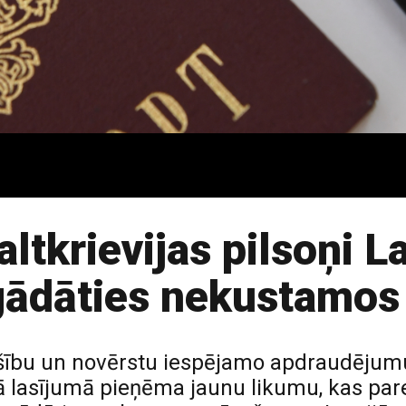
altkrievijas pilsoņi La
egādāties nekustamo
rošību un novērstu iespējamo apdraudējum
jā lasījumā pieņēma jaunu likumu, kas pared