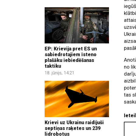
iegūš
klātb
attai
uzsvē
Ukrai
aizsa
pasāk
EP: Krievija pret ES un
sabiedrotajiem īsteno
Anotā
plašāku iebiedēšanas
taktiku
no li
18. jūnijs, 14:21
darīj
aizbi
pote
tas s
saska
Ietei
Krievi uz Ukrainu raidījuši
septiņas raķetes un 239
lidrobotus