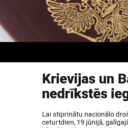
Krievijas un B
nedrīkstēs i
Lai stiprinātu nacionālo d
ceturtdien, 19.jūnijā, galīga