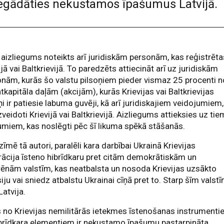
t iegādāties nekustamos īpašumus Latvijā.
aizliegums noteikts arī juridiskām personām, kas reģistrēta
ijā vai Baltkrievijā. To paredzēts attiecināt arī uz juridiskām
nām, kurās šo valstu pilsoņiem pieder vismaz 25 procenti n
kapitāla daļām (akcijām), kurās Krievijas vai Baltkrievijas
ņi ir patiesie labuma guvēji, kā arī juridiskajiem veidojumiem,
izveidoti Krievijā vai Baltkrievijā. Aizliegums attieksies uz tie
umiem, kas noslēgti pēc šī likuma spēkā stāšanās.
zīmē tā autori, paralēli kara darbībai Ukrainā Krievijas
ācija īsteno hibrīdkaru pret citām demokrātiskām un
ēnām valstīm, kas neatbalsta un nosoda Krievijas uzsākto
iju vai sniedz atbalstu Ukrainai cīņā pret to. Starp šīm valst
 Latvija.
 no Krievijas nemilitārās ietekmes īstenošanas instrument
brīdkara elementiem ir nekustamo īpašumu pastarpināta