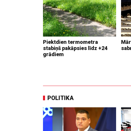
Piektdien termometra
Mār
stabiņš pakāpsies līdz +24
sab
grādiem
POLITIKA