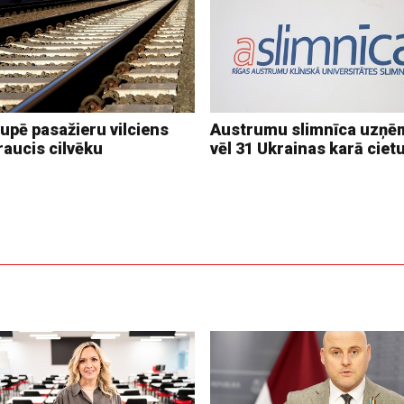
upē pasažieru vilciens
Austrumu slimnīca uzņē
raucis cilvēku
vēl 31 Ukrainas karā ciet