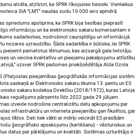
dumu atcēla, atzīstot, ka SPRK rīkojusies tiesiski. Vienlaikus
 noteica SIA "LMT" naudas sodu 10 000 eiro apmērā.
as spriedums apstiprina, ka SPRK bija tiesības pieprasīt
cīgo informāciju un ka elektronisko sakaru komersantam ir
kums sadarboties, nodrošinot caurspīdīgu un informācijā
ītu nozares uzraudzību. Šāda sadarbība ir būtiska, lai SPRK
u pieņemt pamatotus lēmumus, kas aizsargā gala lietotāju
eses un veicina kvalitatīvu un pieejamu pakalpojumu attīstīb
Latvijā," uzsver SPRK padomes priekšsēdētāja Alda Ozola.
 (Platjoslas pieejamības ģeogrāfiskās informācijas sistēm
dota saskaņā ar Elektronisko sakaru likuma 13. pantu un ES
ronisko sakaru kodeksa Direktīvu (2018/1972), kuras Latvij
skais regulējums pārņemts līdz 2022.gada 29.jūlijam.
mas izveide nodrošina centralizētu datu apkopojumu par
oslas infrastruktūru un interneta pieejamību gan fiksētos, ga
ajos tīklos. Dati tiek vākti ar mērķi veicināt ES prasībām
stošu ģeogrāfisko apsekojumu (kartēšanu) - vēsturiskus un
lus datus par pārklājumu un kvalitāti. Sistēmas uzturētājs ir