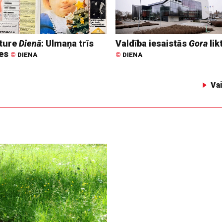
ture
Dienā
: Ulmaņa trīs
Valdība iesaistās
Gora
lik
tes
©
DIENA
©
DIENA
Va