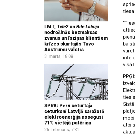
sprie
tiesa
"Ties
LMT,
Tele2
un
Bite Latvija
attie
nodrošinās bezmaksas
pienā
zvanus un īsziņas klientiem
balst
krīzes skartajās Tuvo
Austrumu valstīs
varēt
3. marts, 18:08
inter
visā 
PPĢIS
izvei
Elekt
tiesi
Sistē
SPRK: Pērn ceturtajā
platj
ceturksnī Latvijā saražotā
elektroenerģija nosegusi
mobil
71% vietējā patēriņa
atbil
26. februāris, 7:31
aktuā