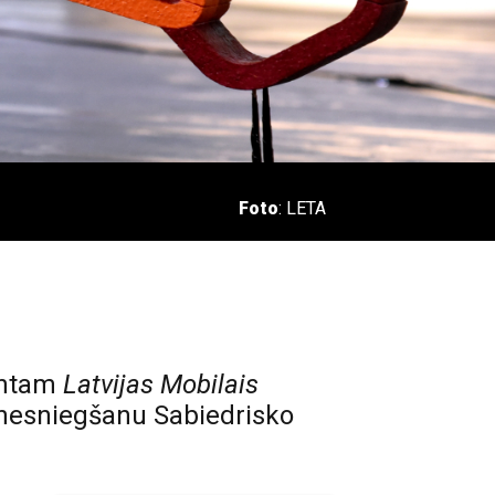
Foto
: LETA
santam
Latvijas Mobilais
 nesniegšanu Sabiedrisko