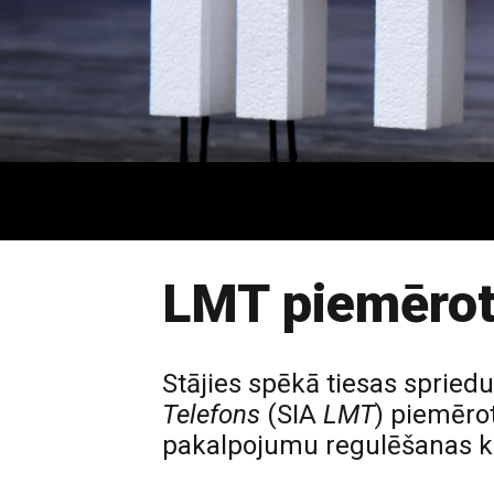
LMT piemērot
Stājies spēkā tiesas sprie
Telefons
(SIA
LMT
) piemēro
pakalpojumu regulēšanas ko