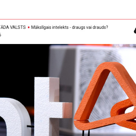
, TĀDA VALSTS
Mākslīgais intelekts - draugs vai drauds?
6