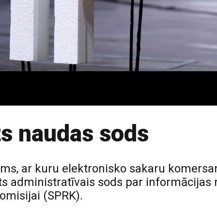
s naudas sods
dums, ar kuru elektronisko sakaru komer
ts administratīvais sods par informācijas
misijai (SPRK).