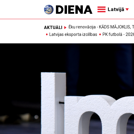
Latvijā
Ēku renovācija - KĀDS MĀJOKLIS
AKTUĀLI
Latvijas eksporta izcilības
PK futbolā - 202