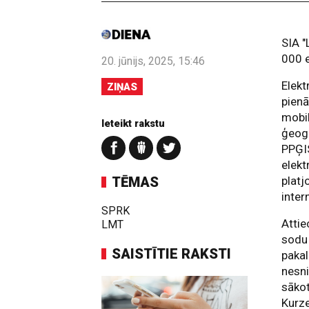
SIA 
000 e
20. jūnijs, 2025, 15:46
Elek
ZIŅAS
pienā
mobil
Ieteikt rakstu
ģeogr
PPĢIS
elekt
TĒMAS
platj
inter
SPRK
Attie
LMT
sodu 
SAISTĪTIE RAKSTI
pakal
nesni
sākot
Kurze