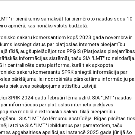
"LMT" ir pienākums samaksāt tai piemēroto naudas sodu 10
iro apmērā, kas nonāks valsts budžetā.
tronisko sakaru komersantiem kopš 2023.gada novembra ir
kums iesniegt datus par platjoslas interneta pieejamību
ajā tīklā, augšupielādējot tos PPĢIS (Platjoslas pieejamība
āfiskās informācijas sistēmā), taču SIA "LMT" to neizdarīja
 ir centralizēta datu platforma, kurā tiek apkopota
ronisko sakaru komersantu SPRK sniegtā informācija par
oslas pārklājumu, lai nodrošinātu pārskatāmu informāciju pa
neta piekļuves pakalpojuma attīstību Latvijā.
cīgi SPRK 2024.gada februārī lēma uzlikt SIA "LMT" naudas
par informācijas par platjoslas interneta piekļuves
pojuma mobilā elektronisko sakaru tīklā pieejamību
egšanu. SIA "LMT" šo lēmumu apstrīdēja. Rīgas pilsētas tie
nēji atzina SIA "LMT" iebildumus par pamatotiem, taču
mes apgabaltiesa apelācijas instancē 2025.gada jūnijā šo