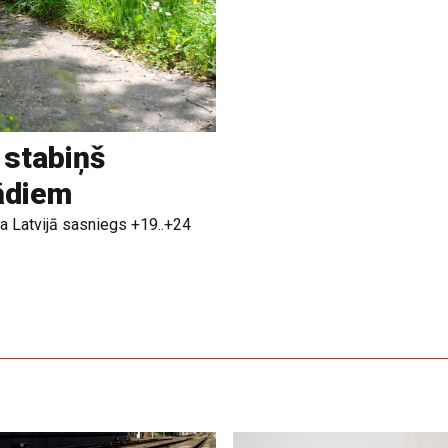
 stabiņš
rādiem
a Latvijā sasniegs +19..+24