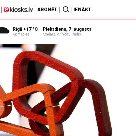
ABONĒT
IENĀKT
Rīgā +17 °C
Piektdiena, 7. augusts
Apmācies
Madars, Alfrēds, Fredis