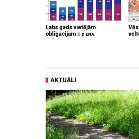
Labs gads vietējām
Vēs
obligācijām
vel
©
DIENA
AKTUĀLI