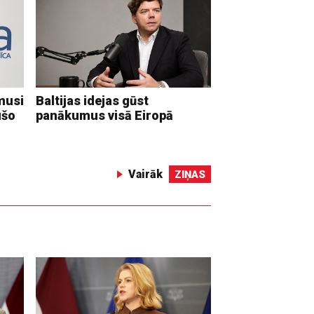
musi
Baltijas idejas gūst
ušo
panākumus visā Eiropā
Vairāk
ZIŅAS