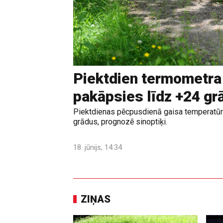
Piektdien termometra
pakāpsies līdz +24 g
Piektdienas pēcpusdienā gaisa temperatūr
grādus, prognozē sinoptiķi.
18. jūnijs, 14:34
ZIŅAS