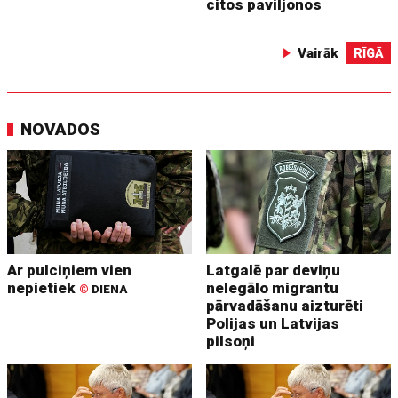
citos paviljonos
Vairāk
RĪGĀ
NOVADOS
Ar pulciņiem vien
Latgalē par deviņu
nepietiek
nelegālo migrantu
©
DIENA
pārvadāšanu aizturēti
Polijas un Latvijas
pilsoņi