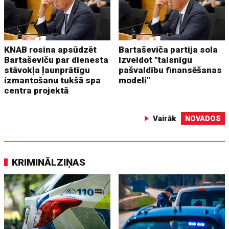
KNAB rosina apsūdzēt
Bartaševiča partija sola
Bartaševiču par dienesta
izveidot "taisnīgu
stāvokļa ļaunprātīgu
pašvaldību finansēšanas
izmantošanu tukšā spa
modeli"
centra projektā
Vairāk
NOVADOS
KRIMINĀLZIŅAS