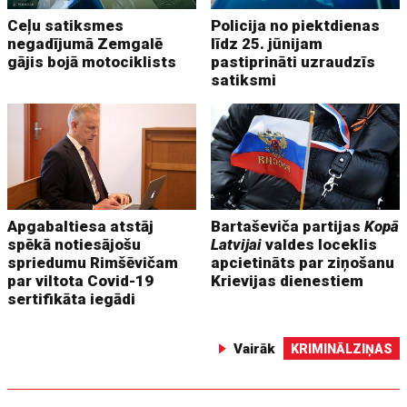
Ceļu satiksmes
Policija no piektdienas
negadījumā Zemgalē
līdz 25. jūnijam
gājis bojā motociklists
pastiprināti uzraudzīs
satiksmi
Apgabaltiesa atstāj
Bartaševiča partijas
Kopā
spēkā notiesājošu
Latvijai
valdes loceklis
spriedumu Rimšēvičam
apcietināts par ziņošanu
par viltota Covid-19
Krievijas dienestiem
sertifikāta iegādi
Vairāk
KRIMINĀLZIŅAS