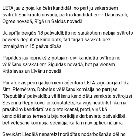
LETA jau ziņoja, ka četri kandidāti no partiju sakarstiem
svītroti Saulkrastu novadā, pa trīs kandidātiem - Daugavpilī,
Ogres novadā, Rīgā un Saldus novadā.
Ja aprīļa beigās 18 pašvaldībās no sarakstiem nebija svītrots
neviens deputāta kandidāts, tad tagad saraksti bez
izmaiņām ir 15 pašvaldībās.
Papildus jau iepriekš ziņotajam divi kandidāti svītroti no
vēlēšanu sarakstiem Siguldas novadā, bet pa vienam
Krāslavas un Līvānu novadā.
Par atsevišķiem gadījumiem aģentūra LETA ziņojusi jau līdz
šim. Piemēram, Dobeles vēlēšanu komisija no partijas
"Republika" pašvaldību vēlēšanu kandidātu saraksta svītrojusi
Severīnu Repņikovu, jo konstatēts, ka viņš neatbilst likuma
prasībām kandidatūras pieteikšanai, proti, viņš kā
kandidēšanas iemeslu bija norādījis darbavietu pašvaldībā,
bet vēlēšanu komisija secināja, ka tam nav apliecinājuma.
Savukārt Liepājā nepareizi norādītas nodarbošanās dēļ no