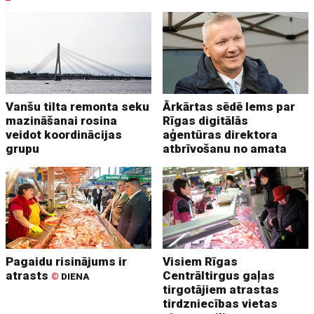
Vanšu tilta remonta seku
Ārkārtas sēdē lems par
mazināšanai rosina
Rīgas digitālās
veidot koordinācijas
aģentūras direktora
grupu
atbrīvošanu no amata
Pagaidu risinājums ir
Visiem Rīgas
atrasts
Centrāltirgus gaļas
©
DIENA
tirgotājiem atrastas
tirdzniecības vietas