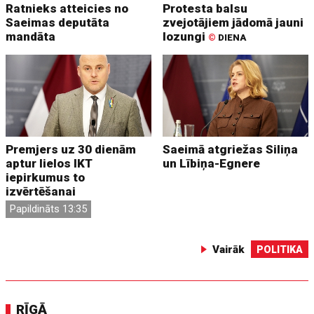
Ratnieks atteicies no
Protesta balsu
Saeimas deputāta
zvejotājiem jādomā jauni
mandāta
lozungi
©
DIENA
Premjers uz 30 dienām
Saeimā atgriežas Siliņa
aptur lielos IKT
un Lībiņa-Egnere
iepirkumus to
izvērtēšanai
Papildināts 13:35
Vairāk
POLITIKA
RĪGĀ