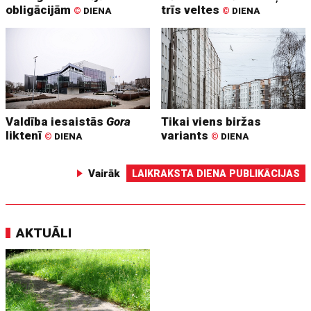
obligācijām
trīs veltes
©
DIENA
©
DIENA
Valdība iesaistās
Gora
Tikai viens biržas
liktenī
variants
©
DIENA
©
DIENA
Vairāk
LAIKRAKSTA DIENA PUBLIKĀCIJAS
AKTUĀLI