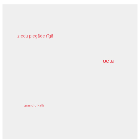
ziedu piegāde rīgā
meliorācijas darbi
octa
dziļurbums
kravu apdrošināšana
granulu katli
siltumsūknis