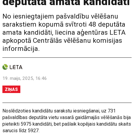
deputāta amata kandidāti
No iesniegtajiem pašvaldību vēlēšanu
sarakstiem kopumā svītroti 48 deputāta
amata kandidāti, liecina aģentūras LETA
apkopotā Centrālās vēlēšanu komisijas
informācija.
19. maijs, 2025, 16:46
ZIŅAS
Noslēdzoties kandidātu sarakstu iesniegšanai, uz 731
pašvaldības deputāta vietu vasarā gaidāmajās vēlēšanās bija
pieteikti 5975 kandidāti, bet pašlaik kopējais kandidātu skaits
sarucis līdz 5927.