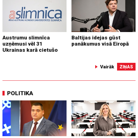
Austrumu slimnīca
Baltijas idejas gūst
uzņēmusi vēl 31
panākumus visā Eiropā
Ukrainas karā cietušo
Vairāk
ZIŅAS
POLITIKA