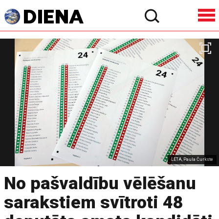
LETA, Paula Čurkste
No pašvaldību vēlēšanu
sarakstiem svītroti 48