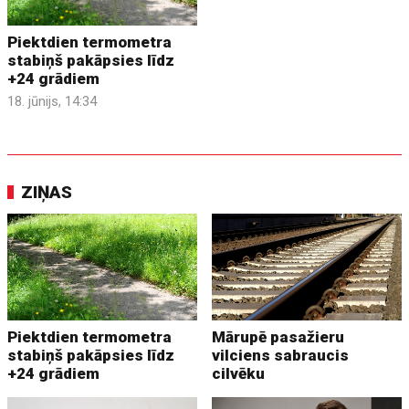
Piektdien termometra
stabiņš pakāpsies līdz
+24 grādiem
18. jūnijs, 14:34
ZIŅAS
Piektdien termometra
Mārupē pasažieru
stabiņš pakāpsies līdz
vilciens sabraucis
+24 grādiem
cilvēku