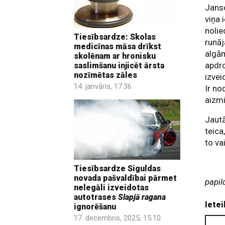
Janso
viņa 
nolie
Tiesībsardze: Skolas
runāj
medicīnas māsa drīkst
algām
skolēnam ar hronisku
apdro
saslimšanu injicēt ārsta
nozīmētas zāles
izvei
14. janvāris, 17:36
Ir no
aizm
Jautā
teica
to va
Tiesībsardze Siguldas
novada pašvaldībai pārmet
papil
nelegāli izveidotas
autotrases
Slapjā ragana
Ietei
ignorēšanu
17. decembris, 2025, 15:10