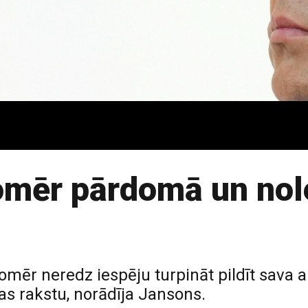
tomēr pārdomā un no
omēr neredz iespēju turpināt pildīt sava
as rakstu, norādīja Jansons.