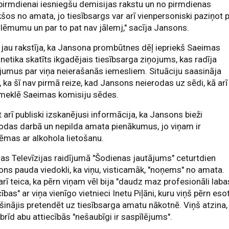
pirmdienai iesniegšu demisijas rakstu un no pirmdienas
kšos no amata, jo tiesībsargs var arī vienpersoniski paziņot 
lēmumu un par to pat nav jālemj," sacīja Jansons.
jau rakstīja, ka Jansona prombūtnes dēļ iepriekš Saeimas
netika skatīts ikgadējais tiesībsarga ziņojums, kas radīja
jumus par viņa neierašanās iemesliem. Situāciju saasināja
, ka šī nav pirmā reize, kad Jansons neierodas uz sēdi, kā arī
meklē Saeimas komisiju sēdes.
 arī publiski izskanējusi informācija, ka Jansons bieži
odas darbā un nepilda amata pienākumus, jo viņam ir
ēmas ar alkohola lietošanu.
jas Televīzijas raidījumā "Šodienas jautājums" ceturtdien
ns pauda viedokli, ka viņu, visticamāk, "noņems" no amata.
arī teica, ka pērn viņam vēl bija "daudz maz profesionāli laba
cības" ar viņa vienīgo vietnieci Inetu Piļāni, kuru viņš pērn eso
šinājis pretendēt uz tiesībsarga amatu nākotnē. Viņš atzina,
brīd abu attiecībās "nešaubīgi ir saspīlējums".