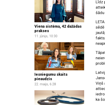
Līdz 
attei
šādu 
LETA 
Viena sistēma, 42 dažādas
sēdē 
prakses
jautā
11. jūnijs, 10:30
fakts
neap
Tāpat
neier
probl
Latvi
Iesniegumu skaits
Janso
pieaudzis
Viņš 
22. maijs, 6:28
attie
iedro
ka šo