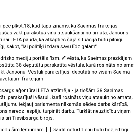
si pēc plkst.18, kad tapa zināms, ka Saeimas frakcijas
jušās vākt parakstus viņa atsaukšanai no amata, Jansons
ūrai LETA pauda, ka atkāpties šajā situācijā būtu pilnīgi
gi, sakot, "lai politiķi izdara savu līdz galam".
drisko mediju portāls "lsm.lv" vēsta, ka Saeimas prezidijam
osūtīta 38 deputātu parakstīta vēstule, kurā rosināts no ama
kt Jansonu. Vēstuli parakstījuši deputāti no visām Saeimā
āvētajām frakcijām.
bsargs aģentūrai LETA atzīmēja - ja tiešām 38 Saeimas
āti parakstījuši vēstuli, kurā rosināts viņu atsaukt no amata,
utājumu iekļauj parlamenta nākamās sēdes darba kārtībā,
ns neredz iespēju turpināt darbu. Turklāt neuzticību viņam
cis arī Tiesībsarga birojs.
riedu šim lēmumam. [..] Gaidīt ceturtdienu būtu bezjēdzīgi.