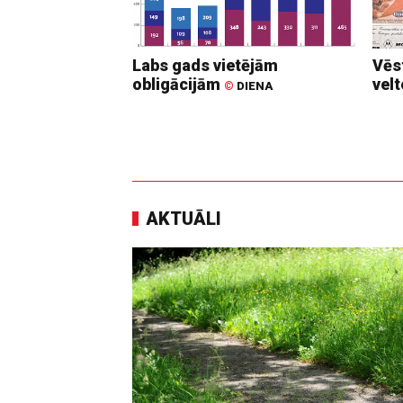
Labs gads vietējām
Vēs
obligācijām
vel
©
DIENA
AKTUĀLI