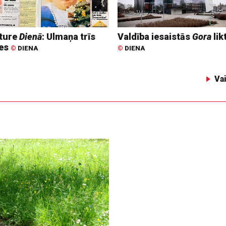
ture
Dienā
: Ulmaņa trīs
Valdība iesaistās
Gora
lik
tes
©
DIENA
©
DIENA
Va