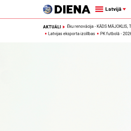
Latvijā
Ēku renovācija - KĀDS MĀJOKLIS
AKTUĀLI
Latvijas eksporta izcilības
PK futbolā - 202