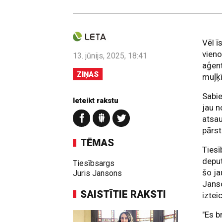
Vēl ī
vieno
13. jūnijs, 2025, 18:41
aģent
ZIŅAS
muļķī
Sabie
Ieteikt rakstu
jau n
atsau
pārst
TĒMAS
Tiesī
deput
Tiesībsargs
šo ja
Juris Jansons
Janso
SAISTĪTIE RAKSTI
iztei
"Es b