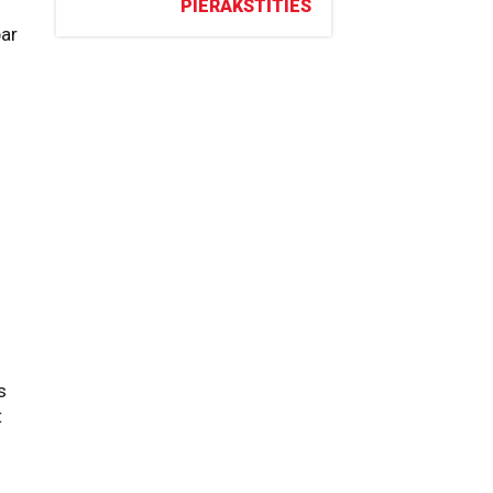
PIERAKSTĪTIES
par
s
t