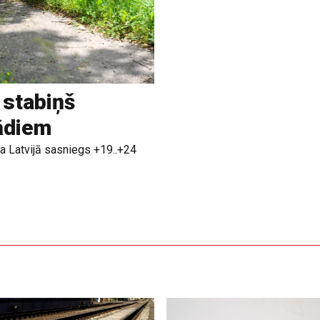
 stabiņš
rādiem
a Latvijā sasniegs +19..+24