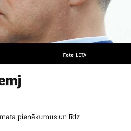
Foto
: LETA
lemj
 amata pienākumus un līdz