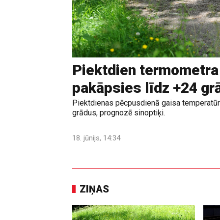
Piektdien termometra
pakāpsies līdz +24 g
Piektdienas pēcpusdienā gaisa temperatūr
grādus, prognozē sinoptiķi.
18. jūnijs, 14:34
ZIŅAS