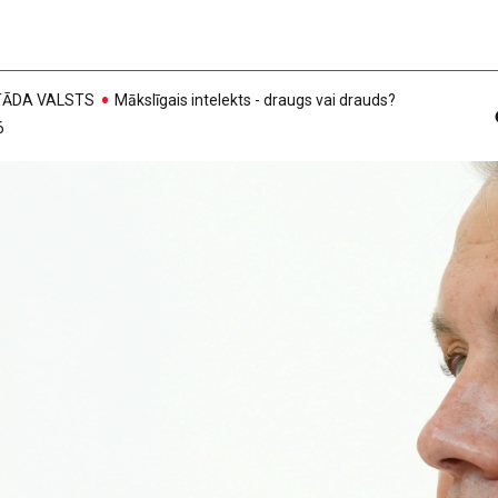
, TĀDA VALSTS
Mākslīgais intelekts - draugs vai drauds?
6