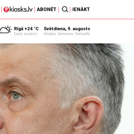
ABONĒT
IENĀKT
Rīgā +24 °C
Svētdiena, 9. augusts
Daļēji saulains
Madara, Genoveva, Genovefa