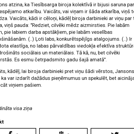
ns atzina, ka Tiesībsarga biroja kolektīvā ir bijusi saruna pa
iespējamo atkarību. Vaicāts, vai viņam ir šāda atkarība, viņš 
dza. Vaicāts, kādi ir cēloņi, kādēļ biroja darbinieki ar viņu par 
a, viņš pauda: "Redziet, cilvēki mēdz aizmirsties. Pie labām
, pie labiem darba apstākļiem, pie labām veselības
šināšanām. (..) Ļoti labs, konkurētspējīgs atalgojums. (..) Ir
dota elastīga, no labas pārvaldības viedokļa efektīva struktūr
drošināts sociālais un materiālais. Tā kā, nu, bet cilvēki
irstās. Es esmu četrpadsmito gadu šajā amatā".
ts, kādēļ, lai biroja darbinieki pret viņu šādi vērstos, Janson
, ka var izdarīt dažādus pieņēmumus un spekulēt, bet aicināj
icāt viņiem pašiem.
dināta visa ziņa
kt