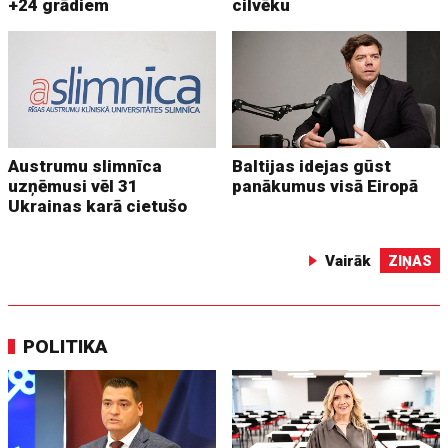
+24 grādiem
cilvēku
Austrumu slimnīca
Baltijas idejas gūst
uzņēmusi vēl 31
panākumus visā Eiropā
Ukrainas karā cietušo
Vairāk
ZIŅAS
POLITIKA