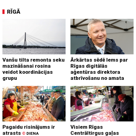
RĪGĀ
Vanšu tilta remonta seku
Ārkārtas sēdē lems par
mazināšanai rosina
Rīgas digitālās
veidot koordinācijas
aģentūras direktora
grupu
atbrīvošanu no amata
Pagaidu risinājums ir
Visiem Rīgas
atrasts
Centrāltirgus gaļas
©
DIENA