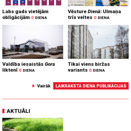
Labs gads vietējām
Vēsture
Dienā
: Ulmaņa
obligācijām
trīs veltes
©
DIENA
©
DIENA
Valdība iesaistās
Gora
Tikai viens biržas
liktenī
variants
©
DIENA
©
DIENA
Vairāk
LAIKRAKSTA DIENA PUBLIKĀCIJAS
AKTUĀLI