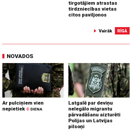
tirgotājiem atrastas
tirdzniecības vietas
citos paviljonos
Vairāk
RĪGĀ
NOVADOS
Ar pulciņiem vien
Latgalē par deviņu
nepietiek
nelegālo migrantu
©
DIENA
pārvadāšanu aizturēti
Polijas un Latvijas
pilsoņi