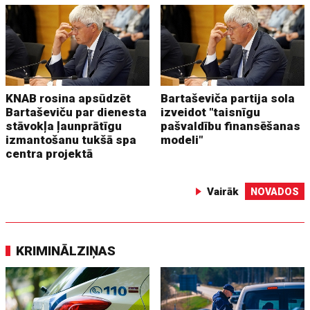
KNAB rosina apsūdzēt
Bartaševiča partija sola
Bartaševiču par dienesta
izveidot "taisnīgu
stāvokļa ļaunprātīgu
pašvaldību finansēšanas
izmantošanu tukšā spa
modeli"
centra projektā
Vairāk
NOVADOS
KRIMINĀLZIŅAS