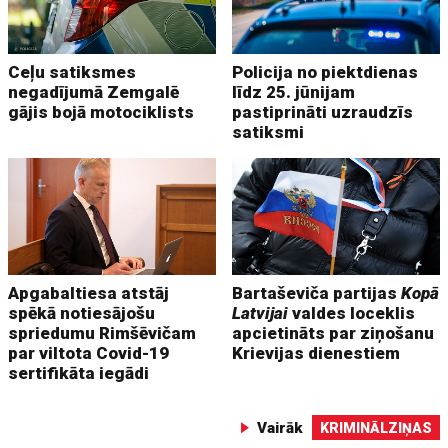
Ceļu satiksmes
Policija no piektdienas
negadījumā Zemgalē
līdz 25. jūnijam
gājis bojā motociklists
pastiprināti uzraudzīs
satiksmi
Apgabaltiesa atstāj
Bartaševiča partijas
Kopā
spēkā notiesājošu
Latvijai
valdes loceklis
spriedumu Rimšēvičam
apcietināts par ziņošanu
par viltota Covid-19
Krievijas dienestiem
sertifikāta iegādi
Vairāk
KRIMINĀLZIŅAS