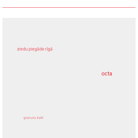
ziedu piegāde rīgā
meliorācijas darbi
octa
dziļurbums
kravu apdrošināšana
granulu katli
siltumsūknis