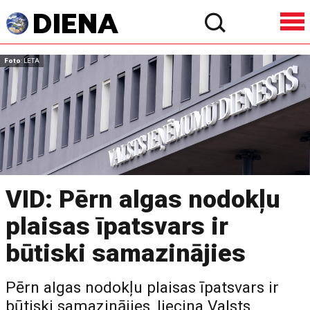
Foto
: LETA
VID: Pērn algas nodokļu
plaisas īpatsvars ir
būtiski samazinājies
Pērn algas nodokļu plaisas īpatsvars ir
būtiski samazinājies, liecina Valsts