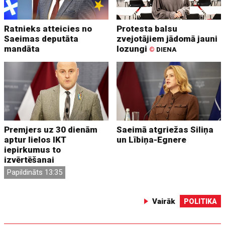
Ratnieks atteicies no
Protesta balsu
Saeimas deputāta
zvejotājiem jādomā jauni
mandāta
lozungi
©
DIENA
Premjers uz 30 dienām
Saeimā atgriežas Siliņa
aptur lielos IKT
un Lībiņa-Egnere
iepirkumus to
izvērtēšanai
Papildināts 13:35
Vairāk
POLITIKA