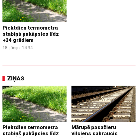
Piektdien termometra
stabiņš pakāpsies līdz
+24 grādiem
18. jūnijs, 14:34
ZIŅAS
Piektdien termometra
Mārupē pasažieru
stabiņš pakāpsies līdz
vilciens sabraucis