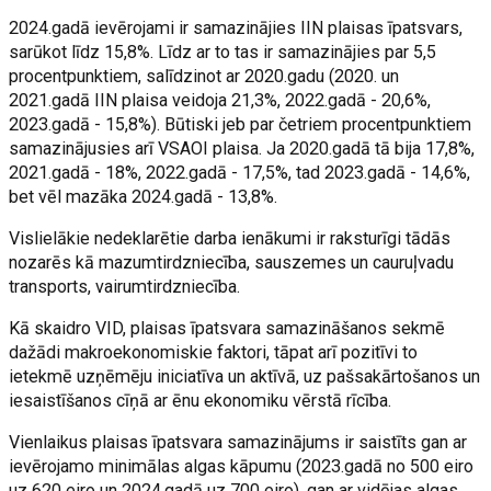
2024.gadā ievērojami ir samazinājies IIN plaisas īpatsvars,
sarūkot līdz 15,8%. Līdz ar to tas ir samazinājies par 5,5
procentpunktiem, salīdzinot ar 2020.gadu (2020. un
2021.gadā IIN plaisa veidoja 21,3%, 2022.gadā - 20,6%,
2023.gadā - 15,8%). Būtiski jeb par četriem procentpunktiem
samazinājusies arī VSAOI plaisa. Ja 2020.gadā tā bija 17,8%,
2021.gadā - 18%, 2022.gadā - 17,5%, tad 2023.gadā - 14,6%,
bet vēl mazāka 2024.gadā - 13,8%.
Vislielākie nedeklarētie darba ienākumi ir raksturīgi tādās
nozarēs kā mazumtirdzniecība, sauszemes un cauruļvadu
transports, vairumtirdzniecība.
Kā skaidro VID, plaisas īpatsvara samazināšanos sekmē
dažādi makroekonomiskie faktori, tāpat arī pozitīvi to
ietekmē uzņēmēju iniciatīva un aktīvā, uz pašsakārtošanos un
iesaistīšanos cīņā ar ēnu ekonomiku vērstā rīcība.
Vienlaikus plaisas īpatsvara samazinājums ir saistīts gan ar
ievērojamo minimālas algas kāpumu (2023.gadā no 500 eiro
uz 620 eiro un 2024.gadā uz 700 eiro), gan ar vidējas algas