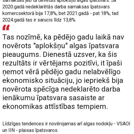
samaksas jeb tā dēvētās aplokšņu algas īpatsvars. Ja
2020.gadā nedeklarētās darba samaksas īpatsvars
komercsektorā bija 17,8%, bet 2021.gadā - pat 18%, tad
2024.gadā tas ir sarucis līdz 13,8%.
Tas nozīmē, ka pēdējo gadu laikā nav
novērots "aplokšņu" algas īpatsvara
pieaugums. Dienestā uzsver, ka šis
rezultāts ir vērtējams pozitīvi, it īpaši
ņemot vērā pēdējo gadu nelabvēlīgo
ekonomisko situāciju, jo iepriekš bija
novērota spēcīga nedeklarēto darba
ienākumu īpatsvara sasaiste ar
ekonomikas attīstības tempiem.
Līdzīgas tendences ir novērojamas arī algas nodokļu - VSAOI
un IIN - plaisas īpatsvaros.