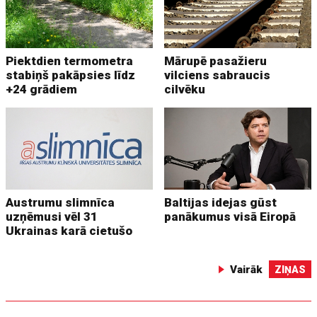
Piektdien termometra
Mārupē pasažieru
stabiņš pakāpsies līdz
vilciens sabraucis
+24 grādiem
cilvēku
Austrumu slimnīca
Baltijas idejas gūst
uzņēmusi vēl 31
panākumus visā Eiropā
Ukrainas karā cietušo
Vairāk
ZIŅAS