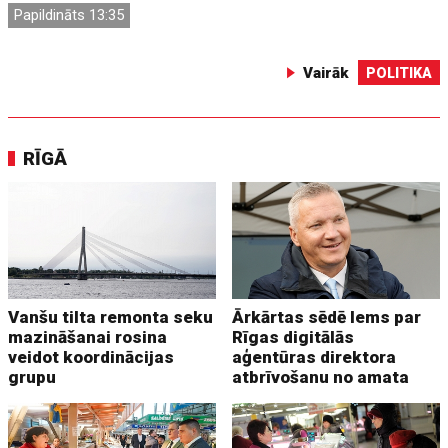
Papildināts 13:35
Vairāk
POLITIKA
RĪGĀ
Vanšu tilta remonta seku
Ārkārtas sēdē lems par
mazināšanai rosina
Rīgas digitālās
veidot koordinācijas
aģentūras direktora
grupu
atbrīvošanu no amata