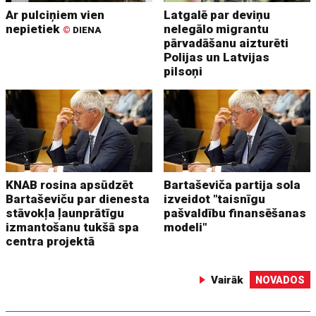
Ar pulciņiem vien
Latgalē par deviņu
nepietiek
nelegālo migrantu
©
DIENA
pārvadāšanu aizturēti
Polijas un Latvijas
pilsoņi
KNAB rosina apsūdzēt
Bartaševiča partija sola
Bartaševiču par dienesta
izveidot "taisnīgu
stāvokļa ļaunprātīgu
pašvaldību finansēšanas
izmantošanu tukšā spa
modeli"
centra projektā
Vairāk
NOVADOS