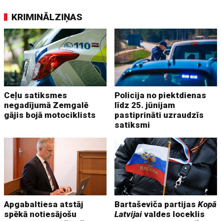
KRIMINĀLZIŅAS
Ceļu satiksmes
Policija no piektdienas
negadījumā Zemgalē
līdz 25. jūnijam
gājis bojā motociklists
pastiprināti uzraudzīs
satiksmi
Apgabaltiesa atstāj
Bartaševiča partijas
Kopā
spēkā notiesājošu
Latvijai
valdes loceklis