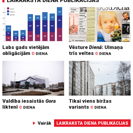
LAIKRAKSTA DIENA PUBLIKĀCIJAS
Labs gads vietējām
Vēsture
Dienā
: Ulmaņa
obligācijām
trīs veltes
©
DIENA
©
DIENA
Valdība iesaistās
Gora
Tikai viens biržas
liktenī
variants
©
DIENA
©
DIENA
Vairāk
LAIKRAKSTA DIENA PUBLIKĀCIJAS