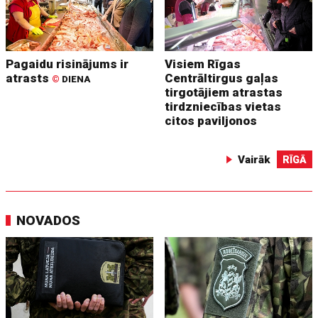
Pagaidu risinājums ir
Visiem Rīgas
atrasts
Centrāltirgus gaļas
©
DIENA
tirgotājiem atrastas
tirdzniecības vietas
citos paviljonos
Vairāk
RĪGĀ
NOVADOS