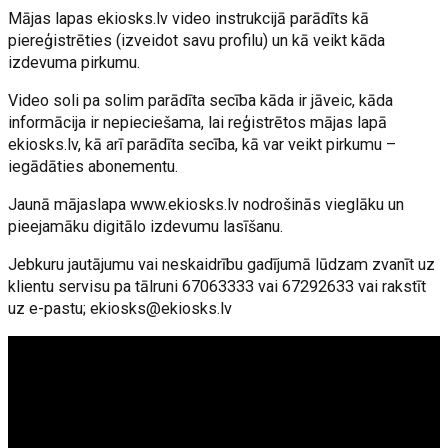
Mājas lapas ekiosks.lv video instrukcijā parādīts kā
piereģistrēties (izveidot savu profilu) un kā veikt kāda
izdevuma pirkumu.
Video soli pa solim parādīta secība kāda ir jāveic, kāda
informācija ir nepieciešama, lai reģistrētos mājas lapā
ekiosks.lv, kā arī parādīta secība, kā var veikt pirkumu –
iegādāties abonementu.
Jaunā mājaslapa www.ekiosks.lv nodrošinās vieglāku un
pieejamāku digitālo izdevumu lasīšanu.
Jebkuru jautājumu vai neskaidrību gadījumā lūdzam zvanīt uz
klientu servisu pa tālruni 67063333 vai 67292633 vai rakstīt
uz e-pastu;
ekiosks@ekiosks.lv