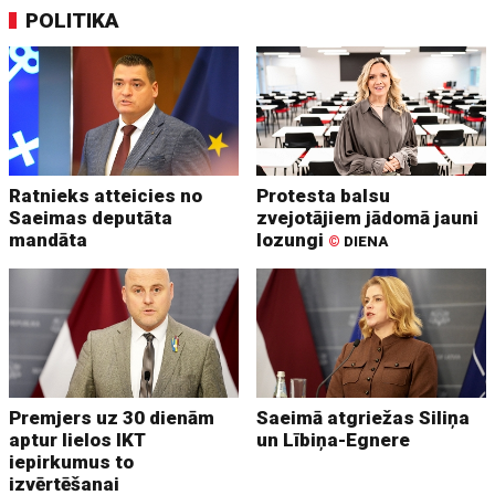
POLITIKA
Ratnieks atteicies no
Protesta balsu
Saeimas deputāta
zvejotājiem jādomā jauni
mandāta
lozungi
©
DIENA
Premjers uz 30 dienām
Saeimā atgriežas Siliņa
aptur lielos IKT
un Lībiņa-Egnere
iepirkumus to
izvērtēšanai