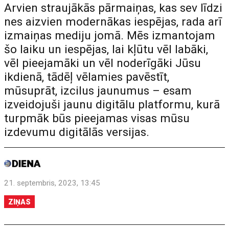
Arvien straujākās pārmaiņas, kas sev līdzi
nes aizvien modernākas iespējas, rada arī
izmaiņas mediju jomā. Mēs izmantojam
šo laiku un iespējas, lai kļūtu vēl labāki,
vēl pieejamāki un vēl noderīgāki Jūsu
ikdienā, tādēļ vēlamies pavēstīt,
mūsuprāt, izcilus jaunumus – esam
izveidojuši jaunu digitālu platformu, kurā
turpmāk būs pieejamas visas mūsu
izdevumu digitālās versijas.
21. septembris, 2023, 13:45
ZIŅAS