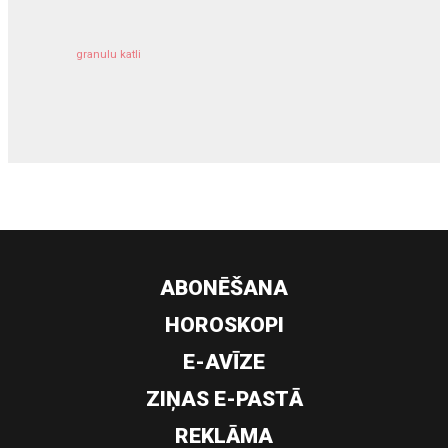
granulu katli
siltumsūknis
ABONĒŠANA
HOROSKOPI
E-AVĪZE
ZIŅAS E-PASTĀ
REKLĀMA