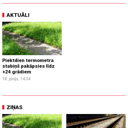
AKTUĀLI
Piektdien termometra
stabiņš pakāpsies līdz
+24 grādiem
18. jūnijs, 14:34
ZIŅAS