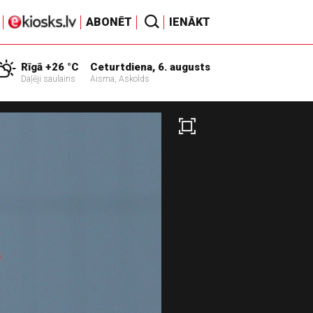
ABONĒT
IENĀKT
Rīgā +26 °C
Ceturtdiena, 6. augusts
Daļēji saulains
Aisma, Askolds