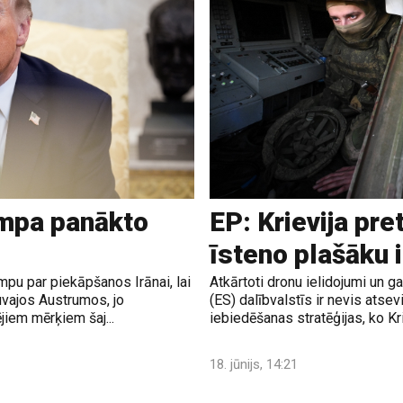
ampa panākto
EP: Krievija pre
īsteno plašāku 
pu par piekāpšanos Irānai, lai
Atkārtoti dronu ielidojumi un 
uvajos Austrumos, jo
(ES) dalībvalstīs ir nevis atsev
jiem mērķiem šaj...
iebiedēšanas stratēģijas, ko Krie
18. jūnijs, 14:21