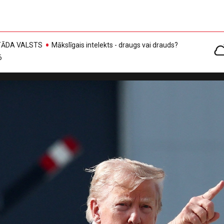
, TĀDA VALSTS
Mākslīgais intelekts - draugs vai drauds?
6