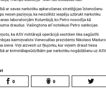
ībā ar savas narkotiku apkarošanas stratēģijas īstenošanu
s nesen paziņoja, ka neizslēdz iespēju uzbrukt narkotiku
anas laboratorijām Kolumbijā, ko Petro nosodīja kā
kuma draudus. Vašingtona arī noteikusi Petro sankcijas.
iņots, ka ASV militārajā operācijā sestdien tika sagūstīti
mbijas kaimiņvalsts Venecuēlas prezidents Nikolass Maduro
ņa sieva. Viņi aizvesti uz Ņujorku, kur viņiem draud tiesa
ībā ar kriminālapsūdzībām par narkotiku nogādāšanu uz ASV
kt
0
0