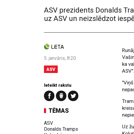
ASV prezidents Donalds Tra
uz ASV un neizslēdzot iespēj
Runāj
Vašin
5. janvāris, 8:20
ka va
ASV
ASV"
"Viņš
Ieteikt rakstu
nepas
Tramp
kreis
TĒMAS
nepie
ASV
Uz žu
Donalds Tramps
Kolum