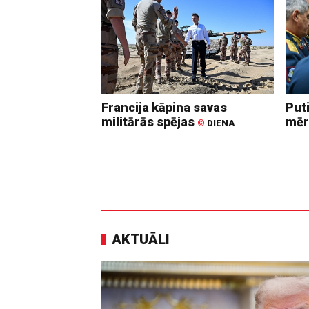
Francija kāpina savas
Put
militārās spējas
mēr
©
DIENA
AKTUĀLI