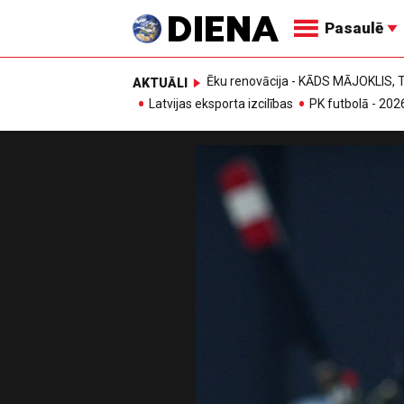
Pasaulē
Ēku renovācija - KĀDS MĀJOKLIS
AKTUĀLI
Latvijas eksporta izcilības
PK futbolā - 202