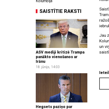
Kolumbija
Saist
SAISTĪTIE RAKSTI
Tramp
ražoš
iebru
Jau z
Kolu
un vi
saist
ASV mediji kritizē Trampa
panākto vienošanos ar
Irānu
18. jūnijs, 14:03
Ietei
Hegsets paziņo par