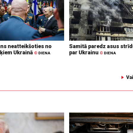
ins neatteikšoties no
Samitā paredz asus strī
ķiem Ukrainā
par Ukrainu
©
DIENA
©
DIENA
Va