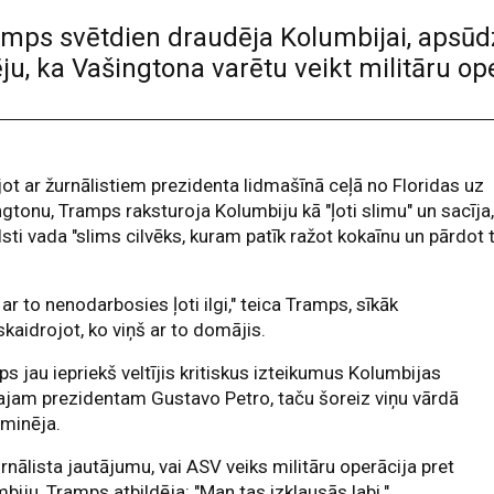
mps svētdien draudēja Kolumbijai, apsūd
u, ka Vašingtona varētu veikt militāru op
ot ar žurnālistiem prezidenta lidmašīnā ceļā no Floridas uz
gtonu, Tramps raksturoja Kolumbiju kā "ļoti slimu" un sacīja
lsti vada "slims cilvēks, kuram patīk ražot kokaīnu un pārdot 
.
 ar to nenodarbosies ļoti ilgi," teica Tramps, sīkāk
kaidrojot, ko viņš ar to domājis.
s jau iepriekš veltījis kritiskus izteikumus Kolumbijas
ajam prezidentam Gustavo Petro, taču šoreiz viņu vārdā
minēja.
rnālista jautājumu, vai ASV veiks militāru operācija pret
biju, Tramps atbildēja: "Man tas izklausās labi."