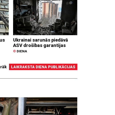
dus
Ukrainai sarunās piedāvā
ASV drošības garantijas
©
DIENA
irāk
LAIKRAKSTA DIENA PUBLIKĀCIJAS