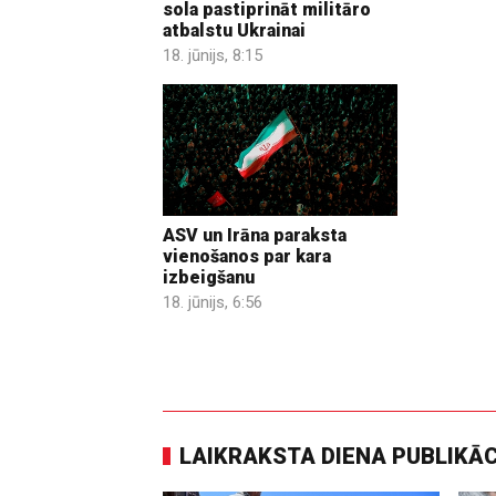
sola pastiprināt militāro
atbalstu Ukrainai
18. jūnijs, 8:15
ASV un Irāna paraksta
vienošanos par kara
izbeigšanu
18. jūnijs, 6:56
LAIKRAKSTA DIENA PUBLIKĀ