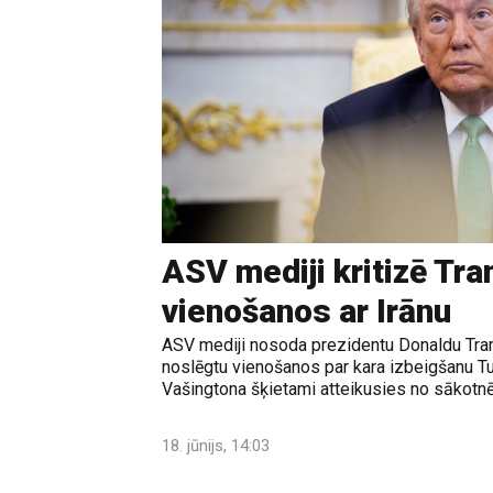
ASV mediji kritizē Tr
vienošanos ar Irānu
ASV mediji nosoda prezidentu Donaldu Tram
noslēgtu vienošanos par kara izbeigšanu T
Vašingtona šķietami atteikusies no sākotnē
18. jūnijs, 14:03