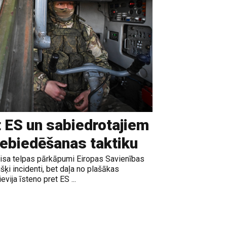
t ES un sabiedrotajiem
iebiedēšanas taktiku
gaisa telpas pārkāpumi Eiropas Savienības
išķi incidenti, bet daļa no plašākas
vija īsteno pret ES ...