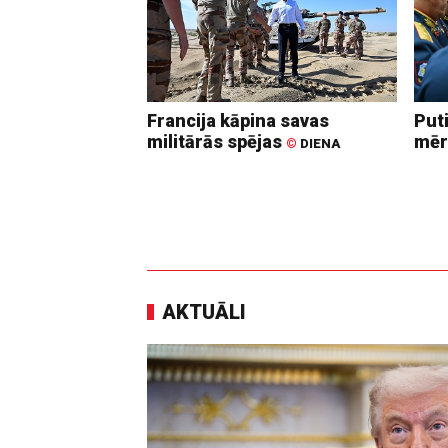
Francija kāpina savas
Put
militārās spējas
mēr
©
DIENA
AKTUĀLI