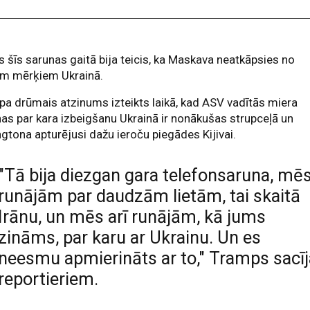
s šīs sarunas gaitā bija teicis, ka Maskava neatkāpsies no
em mērķiem Ukrainā.
a drūmais atzinums izteikts laikā, kad ASV vadītās miera
as par kara izbeigšanu Ukrainā ir nonākušas strupceļā un
gtona apturējusi dažu ieroču piegādes Kijivai.
"Tā bija diezgan gara telefonsaruna, mē
runājām par daudzām lietām, tai skaitā
Irānu, un mēs arī runājām, kā jums
zināms, par karu ar Ukrainu. Un es
neesmu apmierināts ar to," Tramps sacīj
reportieriem.