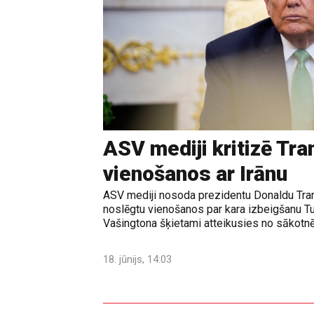
ASV mediji kritizē Tr
vienošanos ar Irānu
ASV mediji nosoda prezidentu Donaldu Tram
noslēgtu vienošanos par kara izbeigšanu T
Vašingtona šķietami atteikusies no sākotnē
18. jūnijs, 14:03