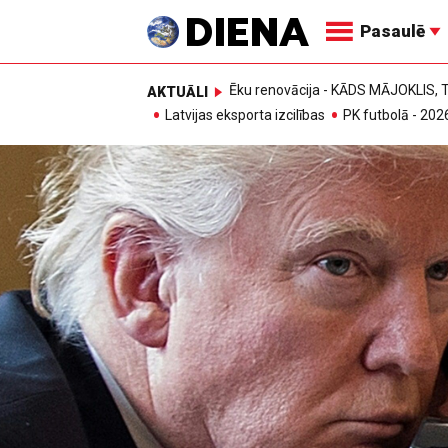
Pasaulē
Ēku renovācija - KĀDS MĀJOKLIS
AKTUĀLI
Latvijas eksporta izcilības
PK futbolā - 202