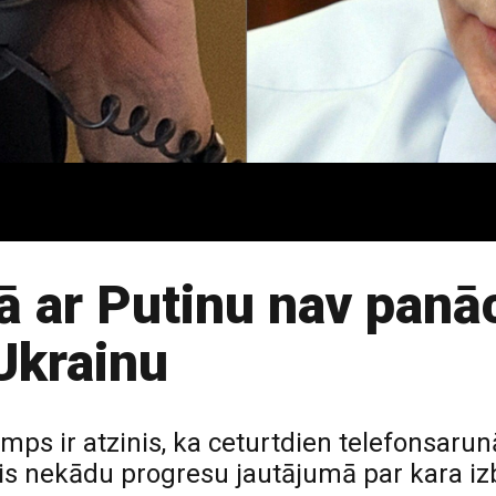
 ar Putinu nav panā
Ukrainu
s ir atzinis, ka ceturtdien telefonsarunā
is nekādu progresu jautājumā par kara iz