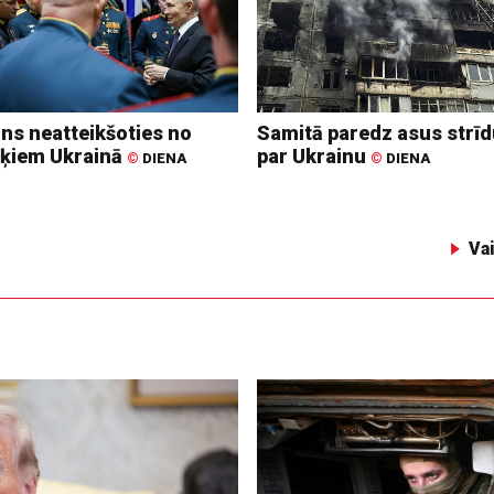
ins neatteikšoties no
Samitā paredz asus strī
ķiem Ukrainā
par Ukrainu
©
DIENA
©
DIENA
Va