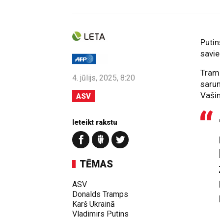
Putin
savi
Tramp
4. jūlijs, 2025, 8:20
sarun
Vašin
ASV
Ieteikt rakstu
TĒMAS
ASV
Donalds Tramps
Karš Ukrainā
Vladimirs Putins