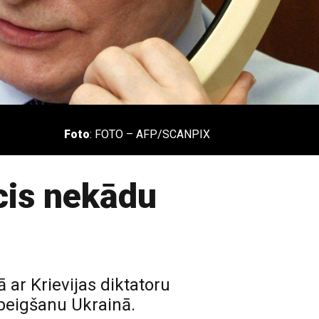
Foto
: FOTO – AFP/SCANPIX
cis nekādu
 ar Krievijas diktatoru
beigšanu Ukrainā.