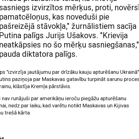
sasniegs izvirzītos mērķus, proti, novērs
pamatcēloņus, kas noveduši pie
pašreizējā stāvokļa," žurnālistiem sacīja
Putina palīgs Jurijs Ušakovs. "Krievija
neatkāpsies no šo mērķu sasniegšanas,
pauda diktatora palīgs.
s "izvirzīja jautājumu par drīzāku kauju apturēšanu Ukrainā"
utins paziņoja par Maskavas gatavību turpināt sarunu proce
rainu, klāstīja Kremļa pārstāvis.
i nav runājuši par amerikāņu ieroču piegāžu apturēšanu
nai, nedz par laiku, kad varētu notikt Maskavas un Kijivas
u trešā kārta.
kt