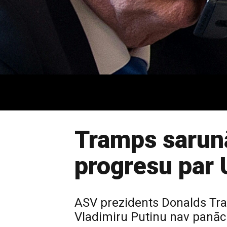
Tramps sarunā
progresu par 
ASV prezidents Donalds Tramp
Vladimiru Putinu nav panāc