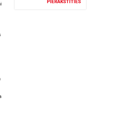
PIERAKSTĪTIES
i
s
a
a