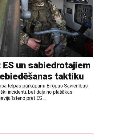
t ES un sabiedrotajiem
iebiedēšanas taktiku
gaisa telpas pārkāpumi Eiropas Savienības
išķi incidenti, bet daļa no plašākas
vija īsteno pret ES ...