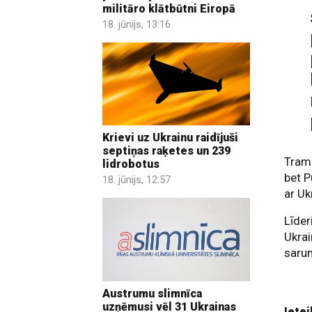
militāro klātbūtni Eiropā
18. jūnijs, 13:16
Krievi uz Ukrainu raidījuši
septiņas raķetes un 239
Tramp
lidrobotus
bet P
18. jūnijs, 12:57
ar Uk
Līder
Ukrai
sarun
Austrumu slimnīca
uzņēmusi vēl 31 Ukrainas
Ietei