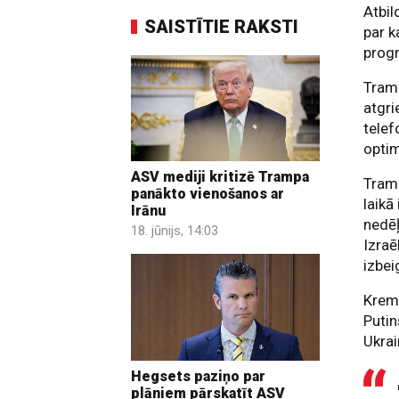
Atbil
SAISTĪTIE RAKSTI
par k
progr
Tramp
atgri
telef
optim
ASV mediji kritizē Trampa
Tramp
panākto vienošanos ar
laikā
Irānu
nedēļ
18. jūnijs, 14:03
Izraē
izbei
Kreml
Putin
Ukrai
Hegsets paziņo par
plāniem pārskatīt ASV