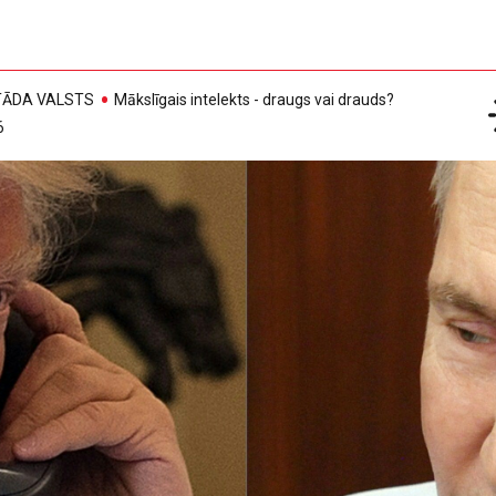
, TĀDA VALSTS
Mākslīgais intelekts - draugs vai drauds?
6