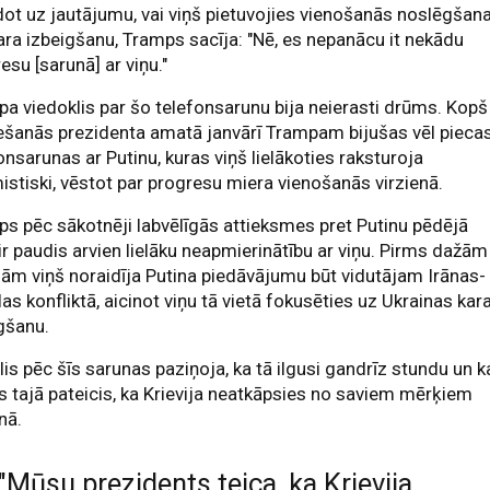
dot uz jautājumu, vai viņš pietuvojies vienošanās noslēgšana
ara izbeigšanu, Tramps sacīja: "Nē, es nepanācu it nekādu
esu [sarunā] ar viņu."
a viedoklis par šo telefonsarunu bija neierasti drūms. Kopš
ešanās prezidenta amatā janvārī Trampam bijušas vēl pieca
onsarunas ar Putinu, kuras viņš lielākoties raksturoja
istiski, vēstot par progresu miera vienošanās virzienā.
s pēc sākotnēji labvēlīgās attieksmes pret Putinu pēdējā
 ir paudis arvien lielāku neapmierinātību ar viņu. Pirms dažām
ām viņš noraidīja Putina piedāvājumu būt vidutājam Irānas-
las konfliktā, aicinot viņu tā vietā fokusēties uz Ukrainas kar
gšanu.
is pēc šīs sarunas paziņoja, ka tā ilgusi gandrīz stundu un k
s tajā pateicis, ka Krievija neatkāpsies no saviem mērķiem
nā.
"Mūsu prezidents teica, ka Krievija