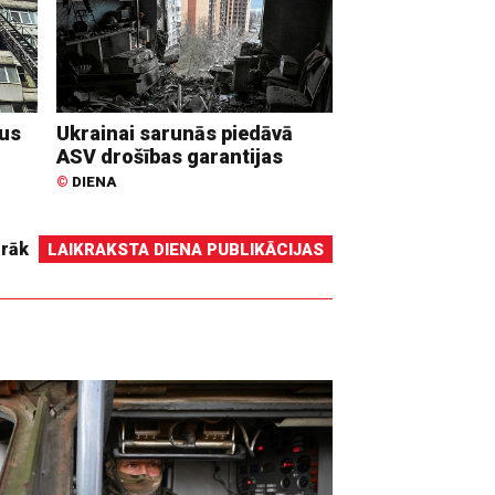
dus
Ukrainai sarunās piedāvā
ASV drošības garantijas
©
DIENA
irāk
LAIKRAKSTA DIENA PUBLIKĀCIJAS