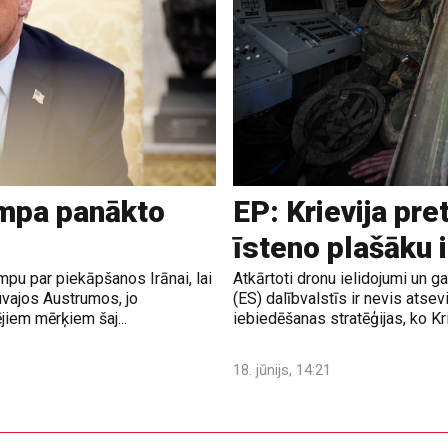
ampa panākto
EP: Krievija pre
īsteno plašāku 
pu par piekāpšanos Irānai, lai
Atkārtoti dronu ielidojumi un 
uvajos Austrumos, jo
(ES) dalībvalstīs ir nevis atsev
jiem mērķiem šaj...
iebiedēšanas stratēģijas, ko Krie
18. jūnijs, 14:21