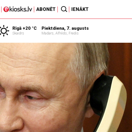
ABONĒT
IENĀKT
Rīgā +20 °C
Piektdiena, 7. augusts
Skaidrs
Madars, Alfrēds, Fredis