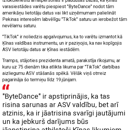
izlūkdienestu amatpersonas ir paudušas bažas, ka Ķīnas
varasiestādes varētu piespiest "ByteDance" nodot tām
amerikāņu lietotāju datus vai likt uzņēmumam palielināt
Pekinas interesēm labvēlīgu "TikTok" saturu un ierobežot tām
nevēlamu saturu.
"TikTok" ir noliedzis apgalvojumus, ka to varētu izmantot kā
Ķīnas valdības instrumentu, un ir paziņojis, ka nav kopīgojis
ASV lietotāju datus ar Ķīnas iestādēm.
Tramps, stājoties prezidenta amatā, parakstīja rīkojumu, ar
kuru uz 75 dienām tika atlikta likuma par "TikTok" darbības
aizliegumu ASV stāšanās spēkā. Vēlāk viņš otrreiz
pagarināja šo termiņu līdz 19.jūnijam.
"ByteDance" ir apstiprinājis, ka tas
risina sarunas ar ASV valdību, bet arī
atzinis, ka ir jāatrisina svarīgi jautājumi
un ka jebkurš darījums būs