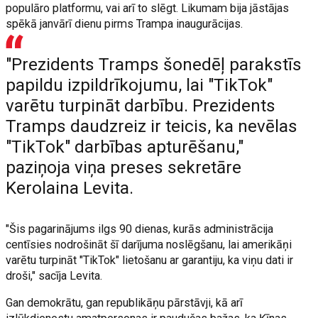
populāro platformu, vai arī to slēgt. Likumam bija jāstājas
spēkā janvārī dienu pirms Trampa inaugurācijas.
"Prezidents Tramps šonedēļ parakstīs
papildu izpildrīkojumu, lai "TikTok"
varētu turpināt darbību. Prezidents
Tramps daudzreiz ir teicis, ka nevēlas
"TikTok" darbības apturēšanu,"
paziņoja viņa preses sekretāre
Kerolaina Levita.
"Šis pagarinājums ilgs 90 dienas, kurās administrācija
centīsies nodrošināt šī darījuma noslēgšanu, lai amerikāņi
varētu turpināt "TikTok" lietošanu ar garantiju, ka viņu dati ir
droši," sacīja Levita.
Gan demokrātu, gan republikāņu pārstāvji, kā arī