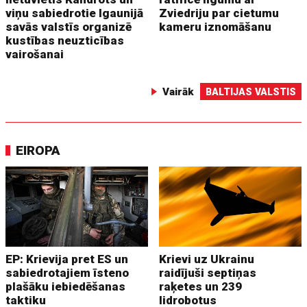
viņu sabiedrotie Igaunijā
Zviedriju par cietumu
savās valstīs organizē
kameru iznomāšanu
kustības neuzticības
vairošanai
Vairāk
BALTIJAS VALSTIS
EIROPA
EP: Krievija pret ES un
Krievi uz Ukrainu
sabiedrotajiem īsteno
raidījuši septiņas
plašāku iebiedēšanas
raķetes un 239
taktiku
lidrobotus