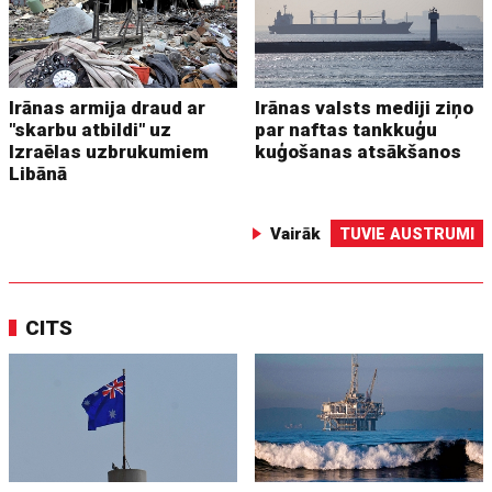
Irānas armija draud ar
Irānas valsts mediji ziņo
"skarbu atbildi" uz
par naftas tankkuģu
Izraēlas uzbrukumiem
kuģošanas atsākšanos
Libānā
Vairāk
TUVIE AUSTRUMI
CITS