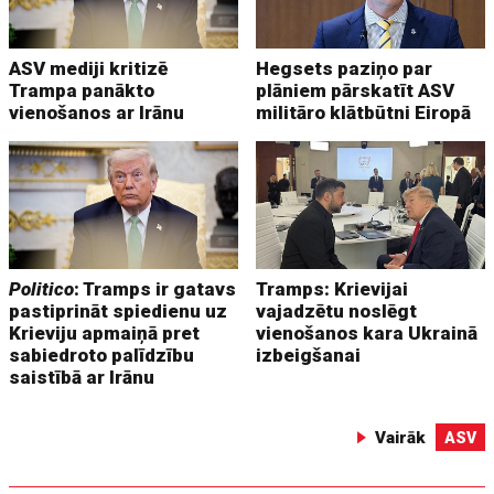
ASV mediji kritizē
Hegsets paziņo par
Trampa panākto
plāniem pārskatīt ASV
vienošanos ar Irānu
militāro klātbūtni Eiropā
Politico
: Tramps ir gatavs
Tramps: Krievijai
pastiprināt spiedienu uz
vajadzētu noslēgt
Krieviju apmaiņā pret
vienošanos kara Ukrainā
sabiedroto palīdzību
izbeigšanai
saistībā ar Irānu
Vairāk
ASV