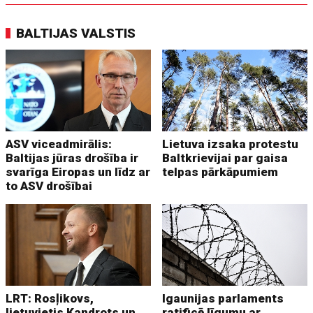
BALTIJAS VALSTIS
ASV viceadmirālis:
Lietuva izsaka protestu
Baltijas jūras drošība ir
Baltkrievijai par gaisa
svarīga Eiropas un līdz ar
telpas pārkāpumiem
to ASV drošībai
LRT: Rosļikovs,
Igaunijas parlaments
lietuvietis Kandrots un
ratificē līgumu ar