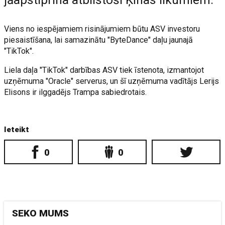
jāapstiprina atbilstoši Ķīnas likumiem.
Viens no iespējamiem risinājumiem būtu ASV investoru
piesaistīšana, lai samazinātu "ByteDance" daļu jaunajā
"TikTok".
Liela daļa "TikTok" darbības ASV tiek īstenota, izmantojot
uzņēmuma "Oracle" serverus, un šī uzņēmuma vadītājs Lerijs
Elisons ir ilggadējs Trampa sabiedrotais.
Ieteikt
0
0
SEKO MUMS