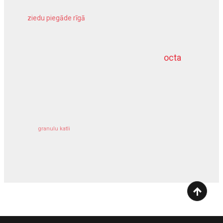
ziedu piegāde rīgā
meliorācijas darbi
octa
dziļurbums
kravu apdrošināšana
granulu katli
siltumsūknis