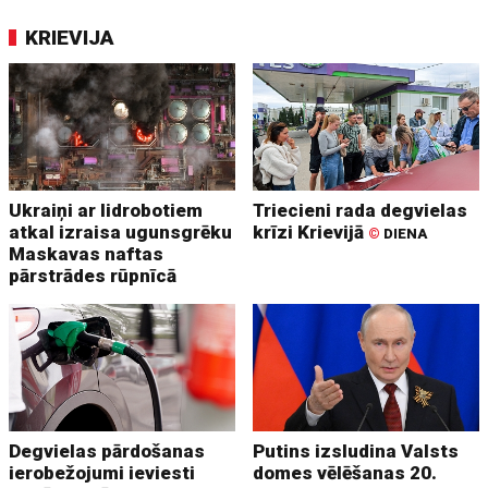
KRIEVIJA
Ukraiņi ar lidrobotiem
Triecieni rada degvielas
atkal izraisa ugunsgrēku
krīzi Krievijā
©
DIENA
Maskavas naftas
pārstrādes rūpnīcā
Degvielas pārdošanas
Putins izsludina Valsts
ierobežojumi ieviesti
domes vēlēšanas 20.