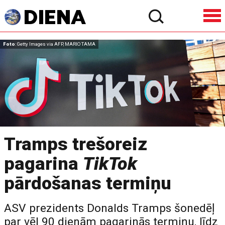
Foto
: Getty Images via AFP, MARIO TAMA
Tramps trešoreiz
pagarina
TikTok
pārdošanas termiņu
ASV prezidents Donalds Tramps šonedēļ
par vēl 90 dienām pagarinās termiņu, līdz