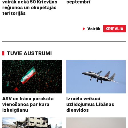
vairāk nekā 50 Krievijas
septembrī
reģionos un okupētajās
teritorijās
Vairāk
KRIEVIJA
TUVIE AUSTRUMI
ASV un Irāna paraksta
Izraēla veikusi
vienošanos par kara
uzlidojumus Libānas
izbeigšanu
dienvidos