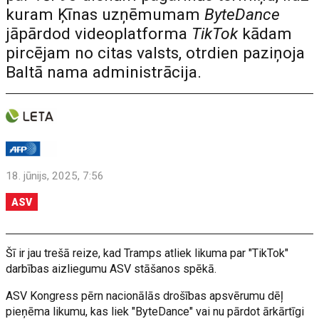
kuram Ķīnas uzņēmumam
ByteDance
jāpārdod videoplatforma
TikTok
kādam
pircējam no citas valsts, otrdien paziņoja
Baltā nama administrācija.
18. jūnijs, 2025, 7:56
ASV
Šī ir jau trešā reize, kad Tramps atliek likuma par "TikTok"
darbības aizliegumu ASV stāšanos spēkā.
ASV Kongress pērn nacionālās drošības apsvērumu dēļ
pieņēma likumu, kas liek "ByteDance" vai nu pārdot ārkārtīgi