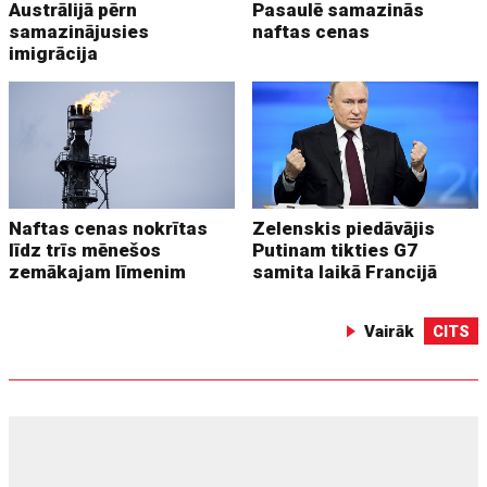
Austrālijā pērn
Pasaulē samazinās
samazinājusies
naftas cenas
imigrācija
Naftas cenas nokrītas
Zelenskis piedāvājis
līdz trīs mēnešos
Putinam tikties G7
zemākajam līmenim
samita laikā Francijā
Vairāk
CITS