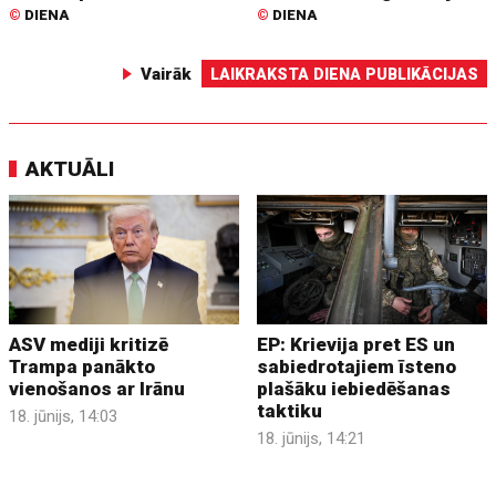
©
DIENA
©
DIENA
Vairāk
LAIKRAKSTA DIENA PUBLIKĀCIJAS
AKTUĀLI
ASV mediji kritizē
EP: Krievija pret ES un
Trampa panākto
sabiedrotajiem īsteno
vienošanos ar Irānu
plašāku iebiedēšanas
taktiku
18. jūnijs, 14:03
18. jūnijs, 14:21