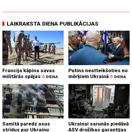
LAIKRAKSTA DIENA PUBLIKĀCIJAS
Francija kāpina savas
Putins neatteikšoties no
militārās spējas
mērķiem Ukrainā
©
DIENA
©
DIENA
Samitā paredz asus
Ukrainai sarunās piedāvā
strīdus par Ukrainu
ASV drošības garantijas