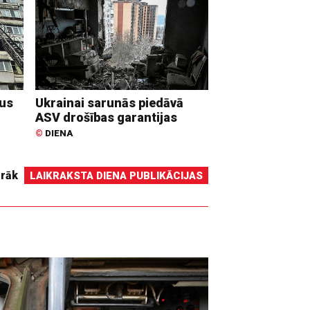
dus
Ukrainai sarunās piedāvā
ASV drošības garantijas
©
DIENA
irāk
LAIKRAKSTA DIENA PUBLIKĀCIJAS