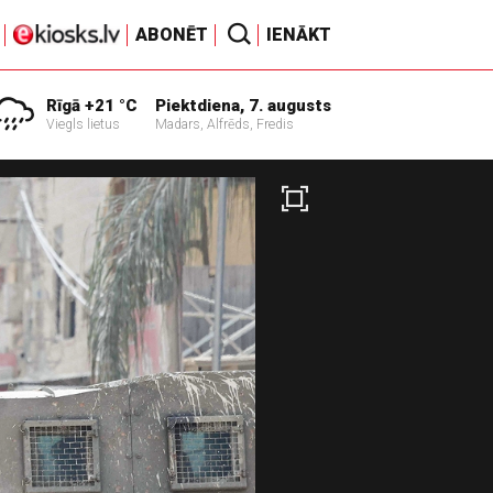
ABONĒT
IENĀKT
Rīgā +21 °C
Piektdiena, 7. augusts
Viegls lietus
Madars, Alfrēds, Fredis