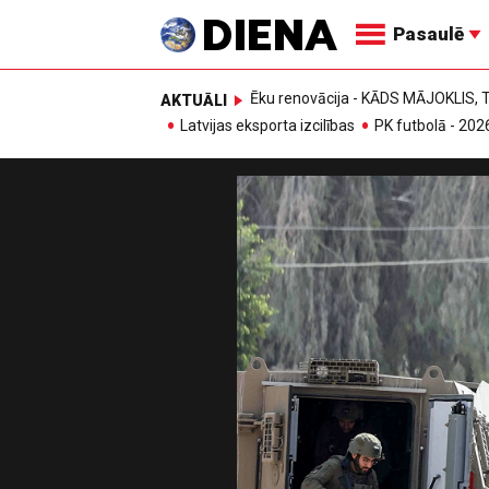
Pasaulē
Ēku renovācija - KĀDS MĀJOKLIS
AKTUĀLI
Latvijas eksporta izcilības
PK futbolā - 202