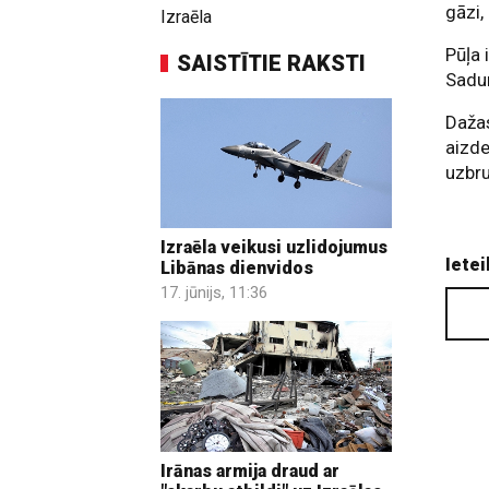
gāzi,
Izraēla
Pūļa 
SAISTĪTIE RAKSTI
Sadur
Dažas
aizde
uzbr
Izraēla veikusi uzlidojumus
Ietei
Libānas dienvidos
17. jūnijs, 11:36
Irānas armija draud ar