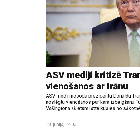
ASV mediji kritizē Tr
vienošanos ar Irānu
ASV mediji nosoda prezidentu Donaldu Tram
noslēgtu vienošanos par kara izbeigšanu T
Vašingtona šķietami atteikusies no sākotnē
18. jūnijs, 14:03