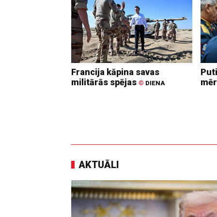
Francija kāpina savas
Put
militārās spējas
mēr
©
DIENA
AKTUĀLI