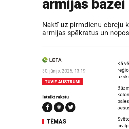
armijas bāzei
Naktī uz pirmdienu ebreju k
armijas spēkratus un noposto
Kā vē
reģio
30. jūnijs, 2025, 13:19
uzsk
TUVIE AUSTRUMI
Bāzes
kolon
Ieteikt rakstu
pales
sešus
Svētd
TĒMAS
civil