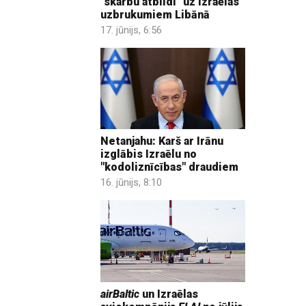
"skarbu atbildi" uz Izraēlas
uzbrukumiem Libānā
17. jūnijs, 6:56
Netanjahu: Karš ar Irānu
izglābis Izraēlu no
"kodoliznīcības" draudiem
16. jūnijs, 8:10
airBaltic
un Izraēlas