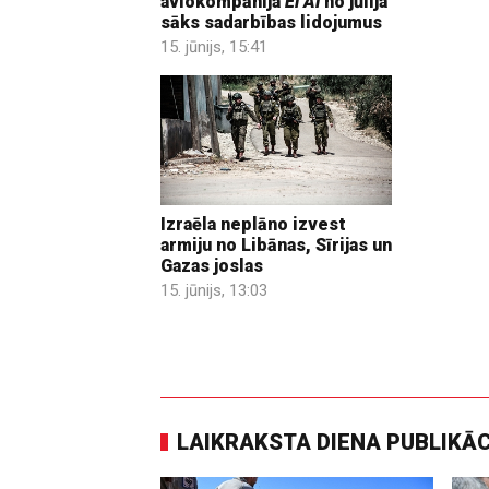
aviokompānija
El Al
no jūlija
sāks sadarbības lidojumus
15. jūnijs, 15:41
Izraēla neplāno izvest
armiju no Libānas, Sīrijas un
Gazas joslas
15. jūnijs, 13:03
LAIKRAKSTA DIENA PUBLIKĀ