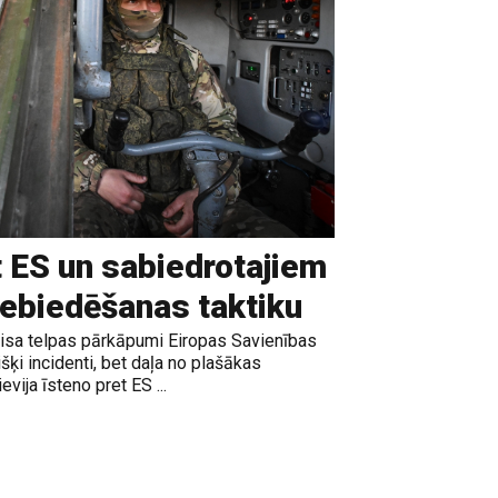
t ES un sabiedrotajiem
iebiedēšanas taktiku
gaisa telpas pārkāpumi Eiropas Savienības
išķi incidenti, bet daļa no plašākas
vija īsteno pret ES ...