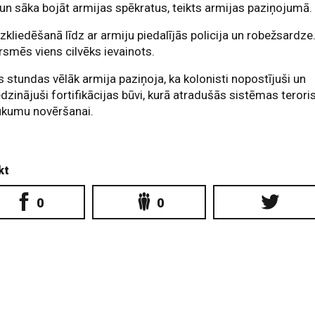
 un sāka bojāt armijas spēkratus, teikts armijas paziņojumā.
izkliedēšanā līdz ar armiju piedalījās policija un robežsardze
smēs viens cilvēks ievainots.
 stundas vēlāk armija paziņoja, ka kolonisti nopostījuši un
dzinājuši fortifikācijas būvi, kurā atradušās sistēmas terori
ukumu novēršanai.
kt
0
0