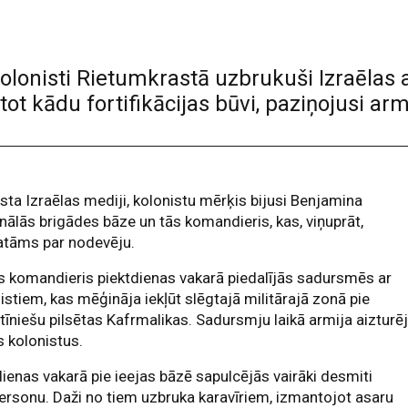
olonisti Rietumkrastā uzbrukuši Izraēlas a
t kādu fortifikācijas būvi, paziņojusi arm
sta Izraēlas mediji, kolonistu mērķis bijusi Benjamina
nālās brigādes bāze un tās komandieris, kas, viņuprāt,
atāms par nodevēju.
 komandieris piektdienas vakarā piedalījās sadursmēs ar
istiem, kas mēģināja iekļūt slēgtajā militārajā zonā pie
tīniešu pilsētas Kafrmalikas. Sadursmju laikā armija aizturē
 kolonistus.
ienas vakarā pie ieejas bāzē sapulcējās vairāki desmiti
personu. Daži no tiem uzbruka karavīriem, izmantojot asaru