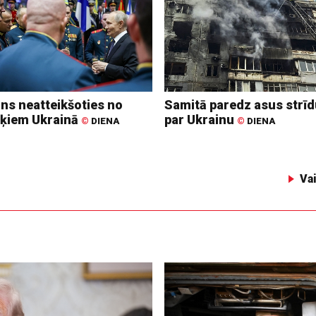
ins neatteikšoties no
Samitā paredz asus strī
ķiem Ukrainā
par Ukrainu
©
DIENA
©
DIENA
Va