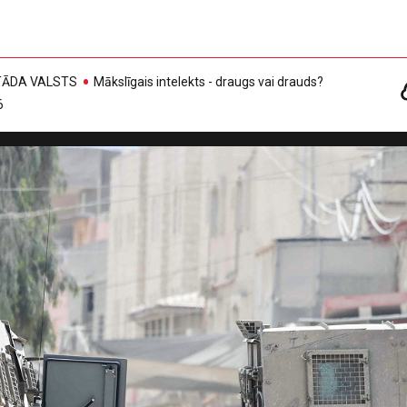
, TĀDA VALSTS
Mākslīgais intelekts - draugs vai drauds?
6