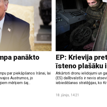
ampa panākto
EP: Krievija pre
īsteno plašāku 
pu par piekāpšanos Irānai, lai
Atkārtoti dronu ielidojumi un 
uvajos Austrumos, jo
(ES) dalībvalstīs ir nevis atsev
jiem mērķiem šaj...
iebiedēšanas stratēģijas, ko Krie
18. jūnijs, 14:21