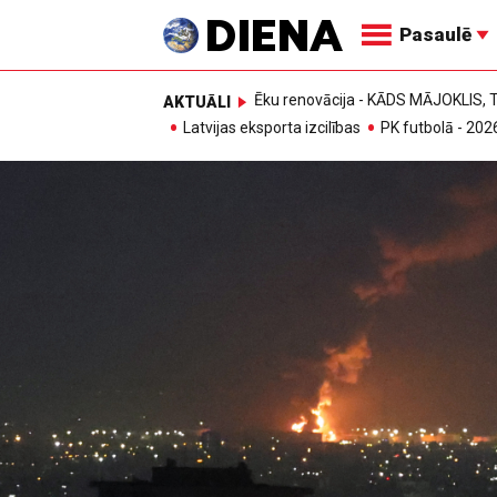
Pasaulē
Ēku renovācija - KĀDS MĀJOKLIS
AKTUĀLI
Latvijas eksporta izcilības
PK futbolā - 202