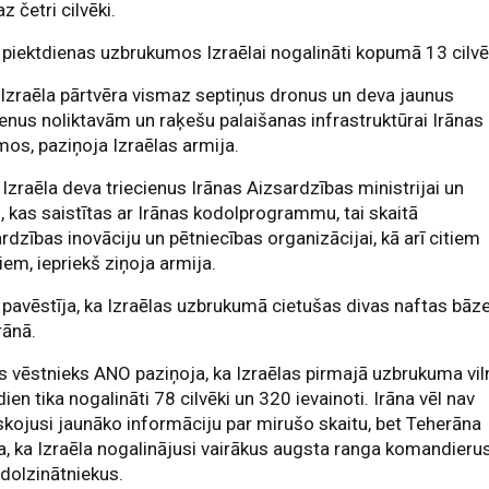
z četri cilvēki.
piektdienas uzbrukumos Izraēlai nogalināti kopumā 13 cilvē
 Izraēla pārtvēra vismaz septiņus dronus un deva jaunus
ienus noliktavām un raķešu palaišanas infrastruktūrai Irānas
mos, paziņoja Izraēlas armija.
 Izraēla deva triecienus Irānas Aizsardzības ministrijai un
 kas saistītas ar Irānas kodolprogrammu, tai skaitā
rdzības inovāciju un pētniecības organizācijai, kā arī citiem
em, iepriekš ziņoja armija.
 pavēstīja, ka Izraēlas uzbrukumā cietušas divas naftas bāz
rānā.
s vēstnieks ANO paziņoja, ka Izraēlas pirmajā uzbrukuma vil
dien tika nogalināti 78 cilvēki un 320 ievainoti. Irāna vēl nav
skojusi jaunāko informāciju par mirušo skaitu, bet Teherāna
a, ka Izraēla nogalinājusi vairākus augsta ranga komandieru
dolzinātniekus.