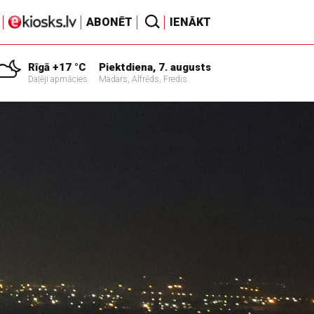
ABONĒT
IENĀKT
Rīgā +17 °C
Piektdiena, 7. augusts
Daļēji apmācies
Madars, Alfrēds, Fredis