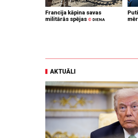
Francija kāpina savas
Put
militārās spējas
mēr
©
DIENA
AKTUĀLI