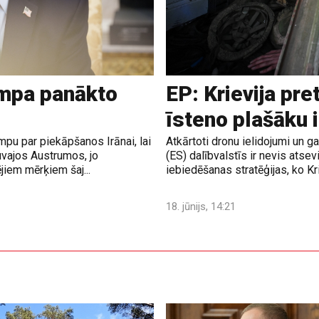
ampa panākto
EP: Krievija pre
īsteno plašāku 
pu par piekāpšanos Irānai, lai
Atkārtoti dronu ielidojumi un 
uvajos Austrumos, jo
(ES) dalībvalstīs ir nevis atsev
jiem mērķiem šaj...
iebiedēšanas stratēģijas, ko Krie
18. jūnijs, 14:21