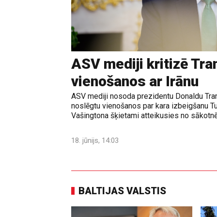
ASV mediji kritizē Tr
vienošanos ar Irānu
ASV mediji nosoda prezidentu Donaldu Tram
noslēgtu vienošanos par kara izbeigšanu T
Vašingtona šķietami atteikusies no sākotnē
18. jūnijs, 14:03
BALTIJAS VALSTIS