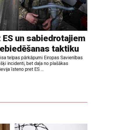
t ES un sabiedrotajiem
iebiedēšanas taktiku
gaisa telpas pārkāpumi Eiropas Savienības
išķi incidenti, bet daļa no plašākas
vija īsteno pret ES ...