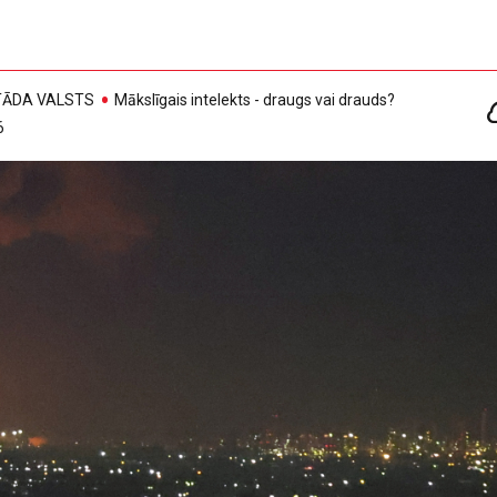
, TĀDA VALSTS
Mākslīgais intelekts - draugs vai drauds?
6