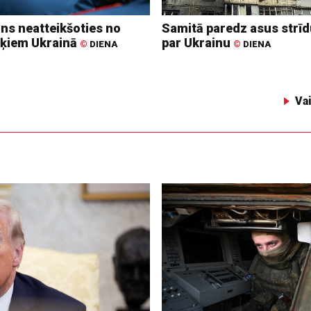
ins neatteikšoties no
Samitā paredz asus strī
ķiem Ukrainā
par Ukrainu
©
DIENA
©
DIENA
Va