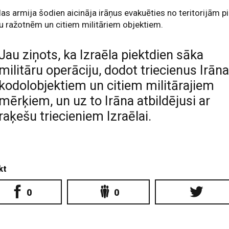
las armija šodien aicināja irāņus evakuēties no teritorijām p
u ražotnēm un citiem militāriem objektiem.
Jau ziņots, ka Izraēla piektdien sāka
militāru operāciju, dodot triecienus Irān
kodolobjektiem un citiem militārajiem
mērķiem, un uz to Irāna atbildējusi ar
raķešu triecieniem Izraēlai.
kt
0
0