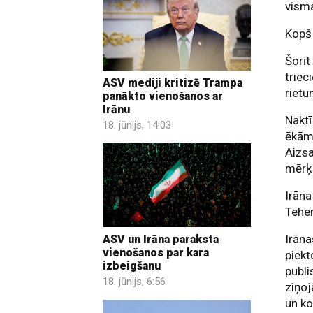
visma
Kopš 
Šorīt
triec
ASV mediji kritizē Trampa
rietu
panākto vienošanos ar
Irānu
Naktī
18. jūnijs, 14:03
ēkām,
Aizsa
mērķi
Irāna
Tehe
Irāna
ASV un Irāna paraksta
vienošanos par kara
piekt
izbeigšanu
publi
18. jūnijs, 6:56
ziņoj
un ko