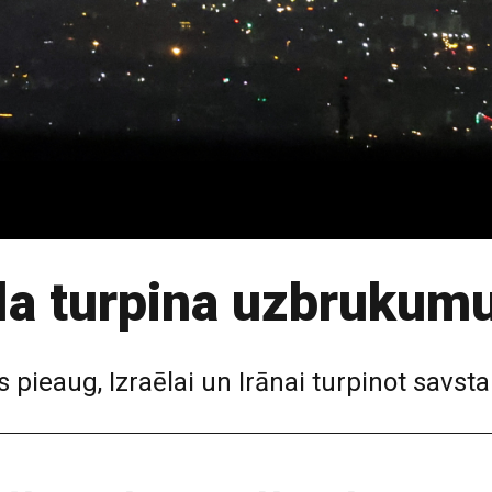
ēla turpina uzbrukum
pieaug, Izraēlai un Irānai turpinot savs