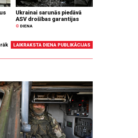
dus
Ukrainai sarunās piedāvā
ASV drošības garantijas
©
DIENA
irāk
LAIKRAKSTA DIENA PUBLIKĀCIJAS