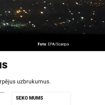
Foto
: EPA/Scanpix
us
tarpējus uzbrukumus.
SEKO MUMS