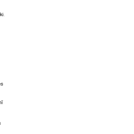
ki.
es
nī
s