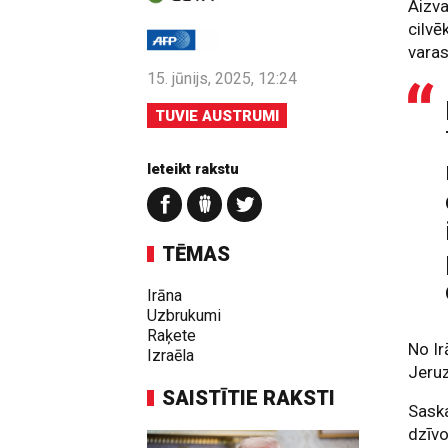
Aizva
cilvē
varas
15. jūnijs, 2025, 12:24
TUVIE AUSTRUMI
Ieteikt rakstu
TĒMAS
Irāna
Uzbrukumi
Raķete
No Ir
Izraēla
Jeru
SAISTĪTIE RAKSTI
Saska
dzīvo