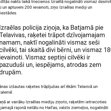
dītās nakts laikā triecienos Izraēlā nogalināti vismaz desmi
ki un aptuveni 200 ievainoti, ziņo Izraēlas mediji un
iestādes.
Izraēlas policija ziņoja, ka Batjamā pie
Telavivas, raķetei trāpot dzīvojamajam
namam, naktī nogalināti vismaz seši
cilvēki, tai skaitā divi bērni, un vismaz 1
ievainoti. Vismaz septiņi cilvēki ir
pazuduši un, iespējams, atrodas zem
drupām.
ānas izšautas raķetes trāpījušas arī ēkām Telavivā un
zalemē.
ņā ar vairāku Izraēlas mediju ziņoto, raķetēm ietriecoties
jamajā rajonā netālu no Haifas, valsts ziemeļos, nogalināti