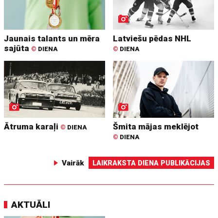
Jaunais talants un mēra
Latviešu pēdas NHL
sajūta
©
DIENA
©
DIENA
Ātruma karaļi
Šmita mājas meklējot
©
DIENA
©
DIENA
Vairāk
LAIKRAKSTA DIENA PUBLIKĀCIJAS
AKTUĀLI