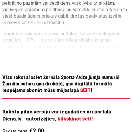
peldēt no paziņām vai vecākiem, vai cilvēki ar sliktām,
viduvējām prasmēm peldbaseinu apmeklē krietni retāk un tā
vietā bauda ūdens priekus dabā, drošas peldvietas izvēlei
nepievēršot tik lielu uzmanību.
Izpratnes trūkumu apliecina arī fakts, ka vairāk nekā puse
aptaujāto – 57% – dotos glābt ūdenī cilvēku, kaut nav
apguvuši slīcēju glābšanas prasmes. Katrs ceturtais, kas
savu peldētprasmi vērtē kā sliktu, mestos ūdenī. Un tas ir
iemesls, kāpēc nereti viena noslīkušā vietā ir divi – gan
slīcējs, gan glābējs.
Visu rakstu lasiet žurnāla
Sporta Avīze
jūnija numurā!
Žurnāla saturu gan drukātā, gan digitālā formātā
iespējams abonēt mūsu mājaslapā
ŠEIT
!
Raksta pilno versiju var iegādāties arī portālā
Diena.lv - autorizējies,
klikšķinot šeit!
€2.00
Raksta cena: