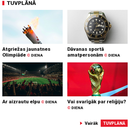
TUVPLĀNĀ
Atgriežas jaunatnes
Dāvanas sportā
Olimpiāde
amatpersonām
©
DIENA
©
DIENA
Ar aizrautu elpu
Vai svarīgāk par reliģiju?
©
DIENA
©
DIENA
Vairāk
TUVPLĀNĀ