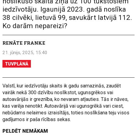
noslīkušo skaita ziņā uz 100 tūkstošiem
iedzīvotāju. Igaunijā 2023. gadā noslīka
38 cilvēki, lietuvā 99, savukārt latvijā 112.
Ko darām nepareizi?
RENĀTE FRANKE
21. jūnijs, 2025, 15:40
TUVPLĀNĀ
Valstī, kur iedzīvotāju skaits ik gadu samazinās, zaudēt
vairāk nekā 300 dzīvību noslīkstot, ugunsgrēkos vai
autoavārijās ir greznība, ko nevaram atļauties. Tās ir nāves,
kas varēja nenotikt. Autoavārijā vai ugunsgrēkā vari ciest,
nebūdams nelaimes izraisītājs, toties noslīkšana teju visos
gadījumos ir paša rīcības sekas.
PELDĒT NEMĀKAM