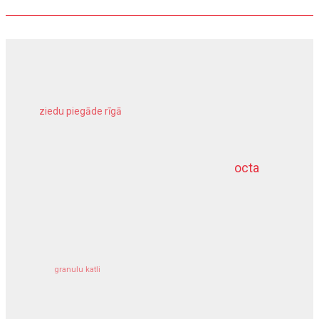
ziedu piegāde rīgā
meliorācijas darbi
octa
dziļurbums
kravu apdrošināšana
granulu katli
siltumsūknis