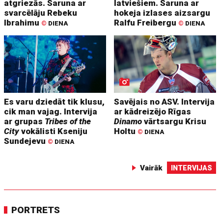
atgriezās. Saruna ar
latviešiem. Saruna ar
svarcēlāju Rebeku
hokeja izlases aizsargu
Ibrahimu
Ralfu Freibergu
©
DIENA
©
DIENA
Es varu dziedāt tik klusu,
Savējais no ASV. Intervija
cik man vajag. Intervija
ar kādreizējo Rīgas
ar grupas
Tribes of the
Dinamo
vārtsargu Krisu
City
vokālisti Kseniju
Holtu
©
DIENA
Sundejevu
©
DIENA
Vairāk
INTERVIJAS
PORTRETS