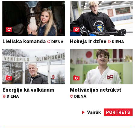
Lieliska komanda
Hokejs ir dzīve
©
DIENA
©
DIENA
Enerģija kā vulkānam
Motivācijas netrūkst
©
DIENA
©
DIENA
Vairāk
PORTRETS