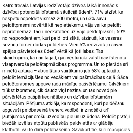
Katrs trešais Latvijas iedzīvotājs dzīves laikā ir nonācis
dzīvībai potenciāli bīstamā situācijā ūdenī*, 71% atzīst, ka
nespētu nopeldēt vismaz 200 metru, un 63% savu
peldētprasmi novērtē kā nepietiekamu, vāju vai ka peldēt
neprot nemaz. Taču, neskatoties uz vājo peldētprasmi, 59%
no respondentiem, kuri peld ļoti slikti, atzinuši, ka vasaras
sezonā tomēr dodas peldēties. Vien 5% iedzīvotāju savas
spējas pārvietoties ūdenī vērtē kā ļoti labas. Tas
skaidrojams, ka gan tagad, gan vēsturiski valstī nav īstenota
visaptveroša peldētapmācības programma. Un to pierāda arī
minētā aptauja – absolūtais vairākums jeb 68% aptaujāto
peldēt iemācījušies no vecākiem vai pašmācības ceļā. Šāda
peldētprasmes apguve rada mānīgu pašvērtējumu. Cilvēkiem
trūkst izpratnes, cik daudz viņi nezina, un tas noved pie
pārvērtētas pašpārliecinātības un dzīvībai bīstamām
situācijām. Pētījums atklāja, ka respondenti, kuri peldēšanu
apguvuši peldbaseinā trenera vadībā, ir zinošāki arī
jautājumos par drošu uzvedību pie un uz ūdens. Peldēt pratēji
biežāk izvēlas atpūtu publiskās peldvietās ar glābēju
klātbūtni vai to dara peldbaseinā. Savukārt tie, kuri mācījušies