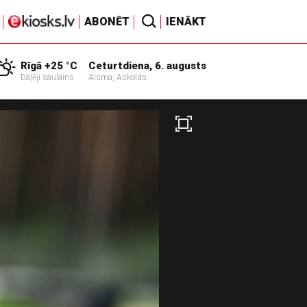
ABONĒT
IENĀKT
Rīgā +25 °C
Ceturtdiena, 6. augusts
Daļēji saulains
Aisma, Askolds