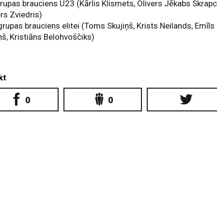
rupas brauciens U23 (Kārlis Klismets, Olivers Jēkabs Skrapc
rs Zviedris)
rupas brauciens elitei (Toms Skujiņš, Krists Neilands, Emīls
ņš, Kristiāns Belohvoščiks)
kt
0
0