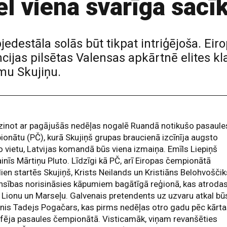
l viena svarīga sacī
edestāla solās būt tikpat intriģējoša. Ei
ijas pilsētas Valensas apkārtnē elites kla
omu Skujiņu.
zinot ar pagājušās nedēļas nogalē Ruandā notikušo pasaule
onātu (PČ), kurā Skujiņš grupas braucienā izcīnīja augsto
o vietu, Latvijas komandā būs viena izmaiņa. Emīls Liepiņš
nīs Mārtiņu Pluto. Līdzīgi kā PČ, arī Eiropas čempionātā
ien startēs Skujiņš, Krists Neilands un Kristiāns Belohvoščik
sības norisināsies kāpumiem bagātīgā reģionā, kas atroda
 Lionu un Marseļu. Galvenais pretendents uz uzvaru atkal bū
nis Tadejs Pogačars, kas pirms nedēļas otro gadu pēc kārt
fēja pasaules čempionātā. Visticamāk, viņam revanšēties