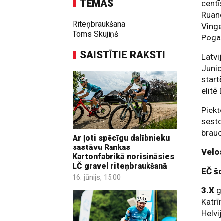
TĒMAS
centī
Ruand
Riteņbraukšana
Ving
Toms Skujiņš
Poga
SAISTĪTIE RAKSTI
Latvi
Junio
start
elitē
Piekt
sestd
brauc
Ar ļoti spēcīgu dalībnieku
sastāvu Rankas
Velo
Kartonfabrikā norisināsies
LČ gravel riteņbraukšanā
EČ š
16. jūnijs, 15:00
3.X
g
Katr
Helvi