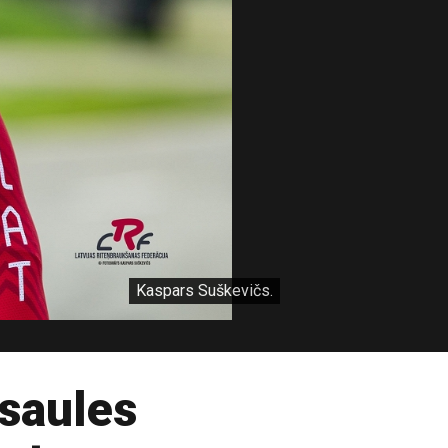
Kaspars Suškevičs.
asaules