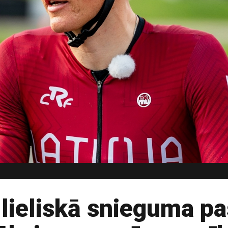
lieliskā snieguma p