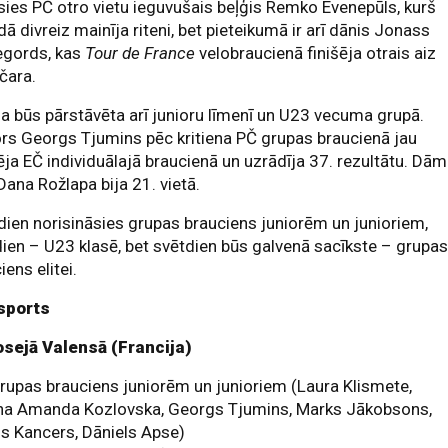
sies PČ otro vietu ieguvušais beļģis Remko Evenepūls, kurš
ā divreiz mainīja riteni, bet pieteikumā ir arī dānis Jonass
egords, kas
Tour de France
velobraucienā finišēja otrais aiz
čara.
ja būs pārstāvēta arī junioru līmenī un U23 vecuma grupā.
rs Georgs Tjumins pēc kritiena PČ grupas braucienā jau
ēja EČ individuālajā braucienā un uzrādīja 37. rezultātu. Dā
 Dana Rožlapa bija 21. vietā.
dien norisināsies grupas brauciens juniorēm un junioriem,
ien – U23 klasē, bet svētdien būs galvenā sacīkste – grupa
iens elitei.
sports
osejā Valensā (Francija)
rupas brauciens juniorēm un junioriem (Laura Klismete,
īna Amanda Kozlovska, Georgs Tjumins, Marks Jākobsons,
js Kancers, Dāniels Apse)