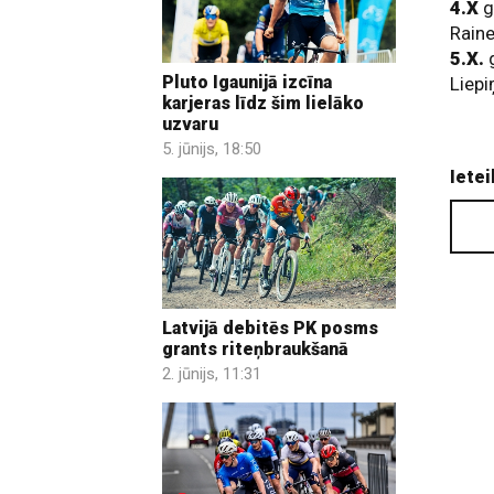
4.X
g
Raine
5.X.
g
Pluto Igaunijā izcīna
Liepi
karjeras līdz šim lielāko
uzvaru
5. jūnijs, 18:50
Ietei
Latvijā debitēs PK posms
grants riteņbraukšanā
2. jūnijs, 11:31