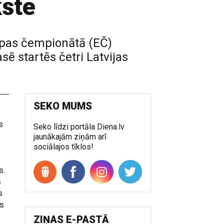
kste
ropas čempionātā (EČ)
sē startēs četri Latvijas
SEKO MUMS
s
Seko līdzi portāla Diena.lv
jaunākajām ziņām arī
sociālajos tīklos!
s.
s
s
as
ZIŅAS E-PASTĀ