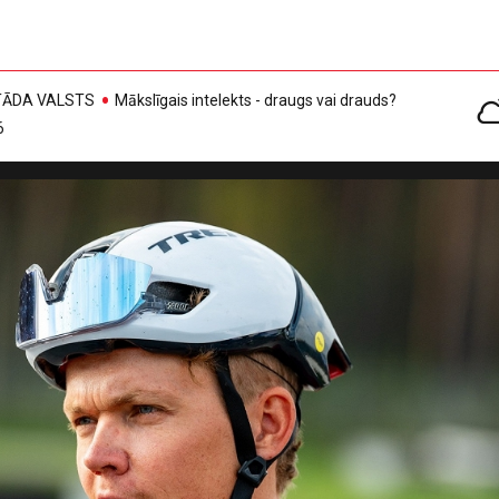
, TĀDA VALSTS
Mākslīgais intelekts - draugs vai drauds?
6