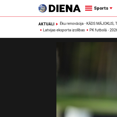
Sports
Ēku renovācija - KĀDS MĀJOKLIS
AKTUĀLI
Latvijas eksporta izcilības
PK futbolā - 202