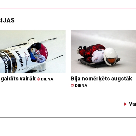
CIJAS
 gaidīts vairāk
Bija nomērķēts augstāk
©
DIENA
©
DIENA
Va