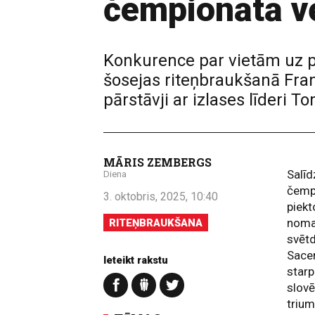
čempionātā vē
Konkurence par vietām uz pj
šosejas riteņbraukšanā Franc
pārstāvji ar izlases līderi T
MĀRIS ZEMBERGS
Salīd
Diena
čempi
3. oktobris, 2025, 10:40
piekt
nomai
RITEŅBRAUKŠANA
svētd
Sacen
Ieteikt rakstu
starp
slovē
trium