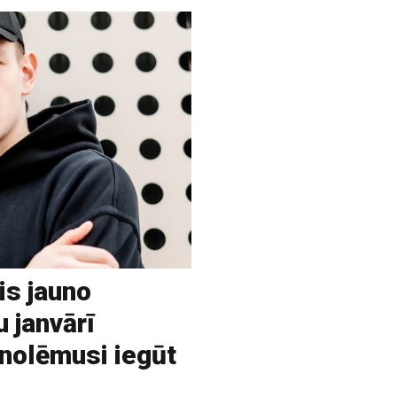
is jauno
u janvārī
 nolēmusi iegūt