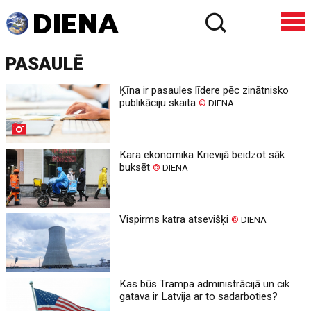
PASAULĒ
Ķīna ir pasaules līdere pēc zinātnisko
publikāciju skaita
©
DIENA
Kara ekonomika Krievijā beidzot sāk
buksēt
©
DIENA
Vispirms katra atsevišķi
©
DIENA
Kas būs Trampa administrācijā un cik
gatava ir Latvija ar to sadarboties?