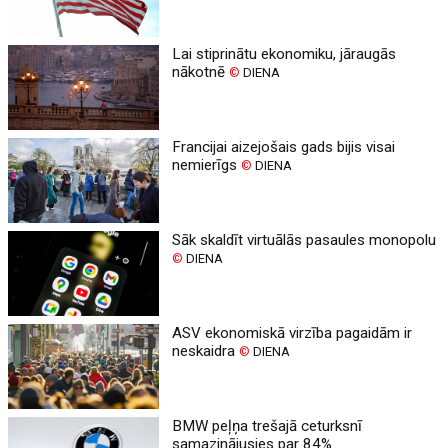
Lai stiprinātu ekonomiku, jāraugās
nākotnē
©
DIENA
Francijai aizejošais gads bijis visai
nemierīgs
©
DIENA
Sāk skaldīt virtuālās pasaules monopolu
©
DIENA
ASV ekonomiskā virzība pagaidām ir
neskaidra
©
DIENA
BMW peļņa trešajā ceturksnī
samazinājusies par 84%