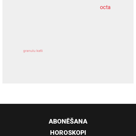
octa
dziļurbums
kravu apdrošināšana
granulu katli
siltumsūknis
ABONĒŠANA
HOROSKOPI