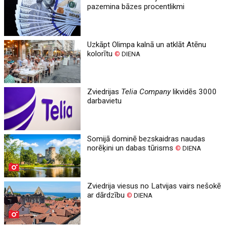
pazemina bāzes procentlikmi
Uzkāpt Olimpa kalnā un atklāt Atēnu
kolorītu
©
DIENA
Zviedrijas
Telia Company
likvidēs 3000
darbavietu
Somijā dominē bezskaidras naudas
norēķini un dabas tūrisms
©
DIENA
Zviedrija viesus no Latvijas vairs nešokē
ar dārdzību
©
DIENA