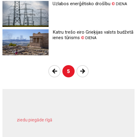
Uzlabos enerģētisko drošību
©
DIENA
Katru trešo eiro Grieķijas valsts budžetā
ienes tūrisms
©
DIENA
Atpakaļ
Nākošā
5
ziedu piegāde rīgā
meliorācijas darbi