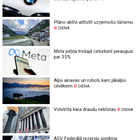
Plāno aktīvi attīstīt uzņemošo tūrismu
©
DIENA
Meta
peļņa trešajā ceturksnī pieaugusi
par 35%
Alpu ainavas un roboti, kam jākalpo
cilvēkiem
©
DIENA
Volstrīta kara draudu nebīstas
©
DIENA
ASV Federālā rezervju sistēma