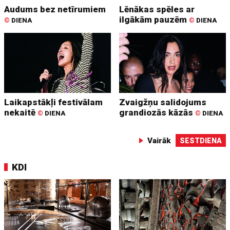
Audums bez netīrumiem
Lēnākas spēles ar
ilgākām pauzēm
©
DIENA
©
DIENA
Laikapstākļi festivālam
Zvaigžņu salidojums
nekaitē
grandiozās kāzās
©
DIENA
©
DIENA
Vairāk
SESTDIENA
KDI