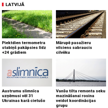
LATVIJĀ
Piektdien termometra
Mārupē pasažieru
stabiņš pakāpsies līdz
vilciens sabraucis
+24 grādiem
cilvēku
Austrumu slimnīca
Vanšu tilta remonta seku
uzņēmusi vēl 31
mazināšanai rosina
Ukrainas karā cietušo
veidot koordinācijas
grupu