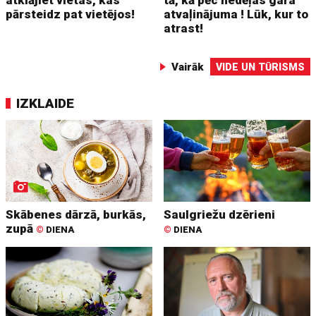
pārsteidz pat vietējos!
atvaļinājuma ! Lūk, kur to
atrast!
Vairāk
VIDE UN TŪRISMS
IZKLAIDE
Skābenes dārzā, burkās,
Saulgriežu dzērieni
zupā
©
DIENA
©
DIENA