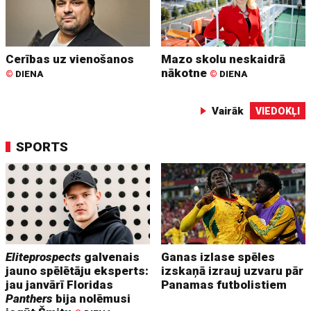
Cerības uz vienošanos
Mazo skolu neskaidrā
nākotne
©
DIENA
©
DIENA
Vairāk
VIEDOKĻI
SPORTS
Eliteprospects
galvenais
Ganas izlase spēles
jauno spēlētāju eksperts:
izskaņā izrauj uzvaru pār
jau janvārī Floridas
Panamas futbolistiem
Panthers
bija nolēmusi