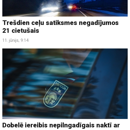
Trešdien ceļu satiksmes negadījumos
21 cietušais
11. jūnijs, 9:14
Dobelē iereibis nepilngadīgais naktī ar