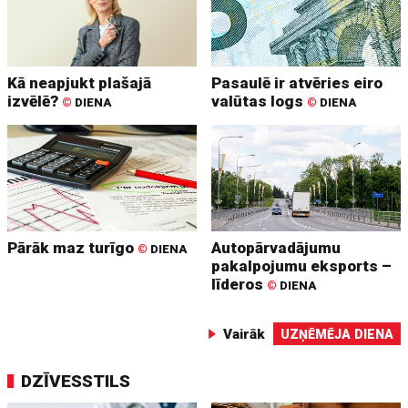
Kā neapjukt plašajā
Pasaulē ir atvēries eiro
izvēlē?
valūtas logs
©
DIENA
©
DIENA
Pārāk maz turīgo
Autopārvadājumu
©
DIENA
pakalpojumu eksports –
līderos
©
DIENA
Vairāk
UZŅĒMĒJA DIENA
DZĪVESSTILS