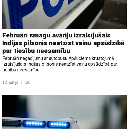
Februārī smagu avāriju izraisījušais
Indijas pilsonis neatzīst vainu apsūdzībā
par tiesību neesamību
Februārī negadījumu ar autobusu Apšuciema krustojumā
izraisījušais Indijas pilsonis neatzīst vainu apsūdzībā par
tiesību neesamību.
12. jūnijs, 11:30