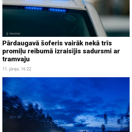
Pārdaugavā šoferis vairāk nekā trīs
promiļu reibumā izraisījis sadursmi ar
tramvaju
11. jūnijs, 16:22