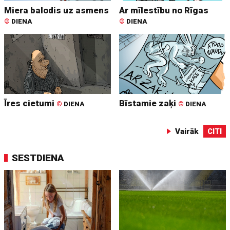
Miera balodis uz asmens
Ar mīlestību no Rīgas
©
DIENA
©
DIENA
Īres cietumi
Bīstamie zaķi
©
DIENA
©
DIENA
Vairāk
CITI
SESTDIENA