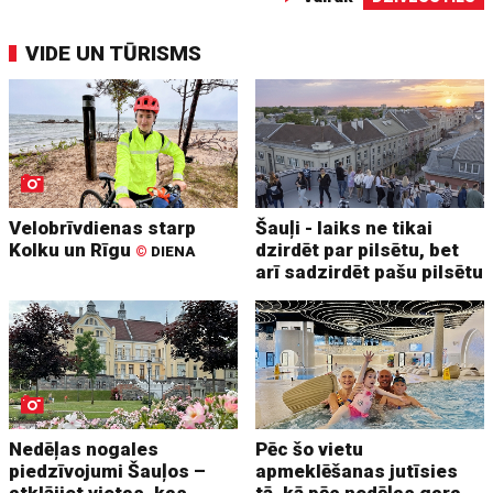
VIDE UN TŪRISMS
Velobrīvdienas starp
Šauļi - laiks ne tikai
Kolku un Rīgu
dzirdēt par pilsētu, bet
©
DIENA
arī sadzirdēt pašu pilsētu
Nedēļas nogales
Pēc šo vietu
piedzīvojumi Šauļos –
apmeklēšanas jutīsies
atklājiet vietas, kas
tā, kā pēc nedēļas gara