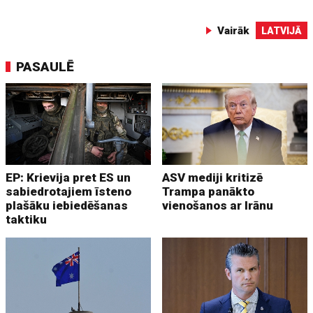
Vairāk
LATVIJĀ
PASAULĒ
EP: Krievija pret ES un
ASV mediji kritizē
sabiedrotajiem īsteno
Trampa panākto
plašāku iebiedēšanas
vienošanos ar Irānu
taktiku