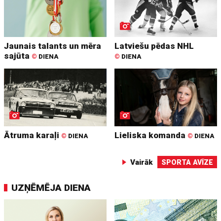
Jaunais talants un mēra
Latviešu pēdas NHL
sajūta
©
DIENA
©
DIENA
Ātruma karaļi
Lieliska komanda
©
DIENA
©
DIENA
Vairāk
SPORTA AVĪZE
UZŅĒMĒJA DIENA