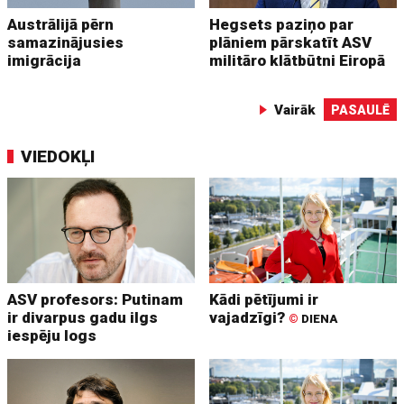
Austrālijā pērn
Hegsets paziņo par
samazinājusies
plāniem pārskatīt ASV
imigrācija
militāro klātbūtni Eiropā
Vairāk
PASAULĒ
VIEDOKĻI
ASV profesors: Putinam
Kādi pētījumi ir
ir divarpus gadu ilgs
vajadzīgi?
©
DIENA
iespēju logs