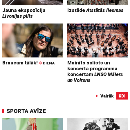
Jauna ekspozīcija
Izstāde
Atstātās liesmas
Livonijas pilis
Braucam tālāk!
Mainīts solists un
©
DIENA
koncerta programma
koncertam
LNSO Mālers
un Voltons
Vairāk
KDI
SPORTA AVĪZE