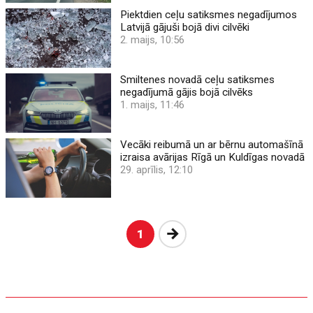
Piektdien ceļu satiksmes negadījumos
Latvijā gājuši bojā divi cilvēki
2. maijs, 10:56
Smiltenes novadā ceļu satiksmes
negadījumā gājis bojā cilvēks
1. maijs, 11:46
Vecāki reibumā un ar bērnu automašīnā
izraisa avārijas Rīgā un Kuldīgas novadā
29. aprīlis, 12:10
Nākošā
1