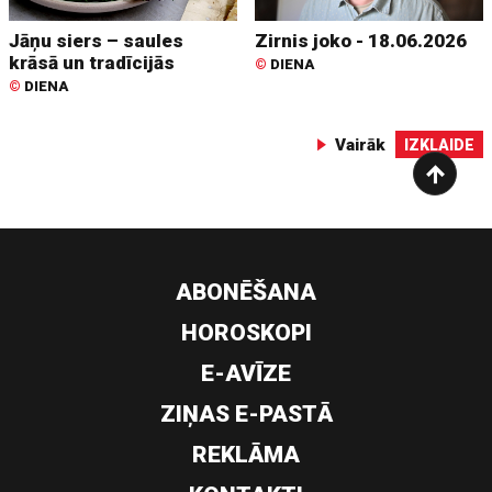
Jāņu siers – saules
Zirnis joko - 18.06.2026
krāsā un tradīcijās
©
DIENA
©
DIENA
Vairāk
IZKLAIDE
ABONĒŠANA
HOROSKOPI
E-AVĪZE
ZIŅAS E-PASTĀ
REKLĀMA