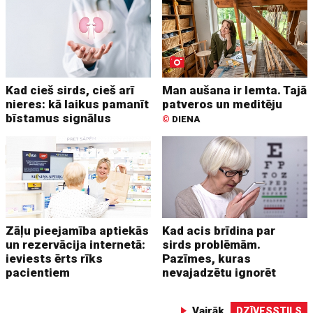
Kad cieš sirds, cieš arī
Man aušana ir lemta. Tajā
nieres: kā laikus pamanīt
patveros un meditēju
bīstamus signālus
©
DIENA
Zāļu pieejamība aptiekās
Kad acis brīdina par
un rezervācija internetā:
sirds problēmām.
ieviests ērts rīks
Pazīmes, kuras
pacientiem
nevajadzētu ignorēt
Vairāk
DZĪVESSTILS