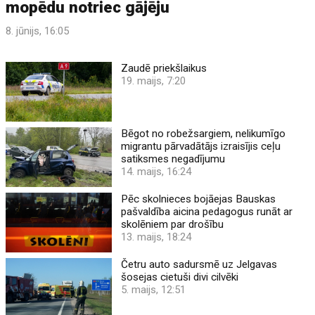
mopēdu notriec gājēju
8. jūnijs, 16:05
Zaudē priekšlaikus
19. maijs, 7:20
Bēgot no robežsargiem, nelikumīgo
migrantu pārvadātājs izraisījis ceļu
satiksmes negadījumu
14. maijs, 16:24
Pēc skolnieces bojāejas Bauskas
pašvaldība aicina pedagogus runāt ar
skolēniem par drošību
13. maijs, 18:24
Četru auto sadursmē uz Jelgavas
šosejas cietuši divi cilvēki
5. maijs, 12:51