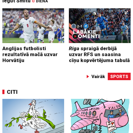
iegūt Šmitu
©
DIENA
Anglijas futbolisti
Riga
spraigā derbijā
rezultatīvā mačā uzvar
uzvar RFS un saasina
Horvātiju
cīņu kopvērtējuma tabulā
Vairāk
SPORTS
CITI