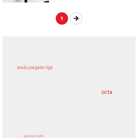
Nākošā
1
ziedu piegāde rīgā
meliorācijas darbi
octa
dziļurbums
kravu apdrošināšana
granulu katli