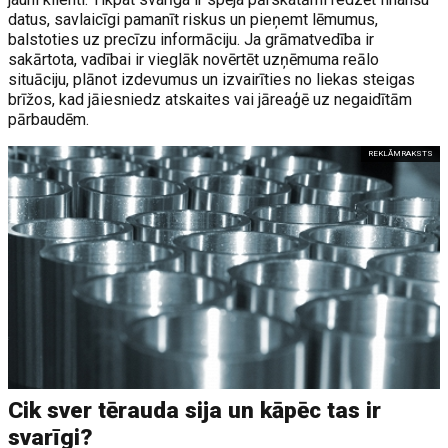
datus, savlaicīgi pamanīt riskus un pieņemt lēmumus,
balstoties uz precīzu informāciju. Ja grāmatvedība ir
sakārtota, vadībai ir vieglāk novērtēt uzņēmuma reālo
situāciju, plānot izdevumus un izvairīties no liekas steigas
brīžos, kad jāiesniedz atskaites vai jāreaģē uz negaidītām
pārbaudēm.
REKLĀMRAKSTS
Cik sver tērauda sija un kāpēc tas ir
svarīgi?