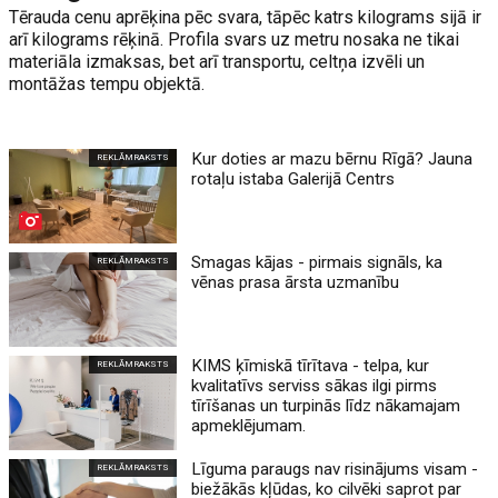
Tērauda cenu aprēķina pēc svara, tāpēc katrs kilograms sijā ir
arī kilograms rēķinā. Profila svars uz metru nosaka ne tikai
materiāla izmaksas, bet arī transportu, celtņa izvēli un
montāžas tempu objektā.
Kur doties ar mazu bērnu Rīgā? Jauna
REKLĀMRAKSTS
rotaļu istaba Galerijā Centrs
Smagas kājas - pirmais signāls, ka
REKLĀMRAKSTS
vēnas prasa ārsta uzmanību
KIMS ķīmiskā tīrītava - telpa, kur
REKLĀMRAKSTS
kvalitatīvs serviss sākas ilgi pirms
tīrīšanas un turpinās līdz nākamajam
apmeklējumam.
Līguma paraugs nav risinājums visam -
REKLĀMRAKSTS
biežākās kļūdas, ko cilvēki saprot par