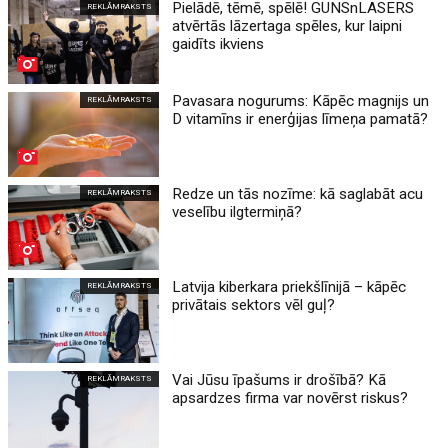
Pielādē, tēmē, spēlē! GUNSnLASERS
REKLĀMRAKSTS
atvērtās lāzertaga spēles, kur laipni
gaidīts ikviens
Pavasara nogurums: Kāpēc magnijs un
REKLĀMRAKSTS
D vitamīns ir enerģijas līmeņa pamatā?
Redze un tās nozīme: kā saglabāt acu
REKLĀMRAKSTS
veselību ilgtermiņā?
Latvija kiberkara priekšlīnijā – kāpēc
REKLĀMRAKSTS
privātais sektors vēl guļ?
Vai Jūsu īpašums ir drošībā? Kā
REKLĀMRAKSTS
apsardzes firma var novērst riskus?