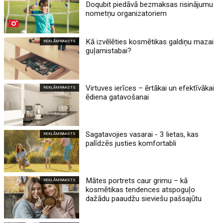
Doqubit piedāvā bezmaksas risinājumu
nometņu organizatoriem
Kā izvēlēties kosmētikas galdiņu mazai
REKLĀMRAKSTS
guļamistabai?
Virtuves ierīces – ērtākai un efektīvākai
REKLĀMRAKSTS
ēdiena gatavošanai
Sagatavojies vasarai - 3 lietas, kas
REKLĀMRAKSTS
palīdzēs justies komfortabli
Mātes portrets caur grimu – kā
REKLĀMRAKSTS
kosmētikas tendences atspoguļo
dažādu paaudžu sieviešu pašsajūtu