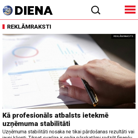
REKLĀMRAKSTI
REKLĀMRAKSTS
Kā profesionāls atbalsts ietekmē
uzņēmuma stabilitāti
Uzņēmuma stabilitāti nosaka ne tikai pārdošanas rezultāti vai
jauni klienti. Tikpat svarīga ir spēja pārskatāmi redzēt finanšu