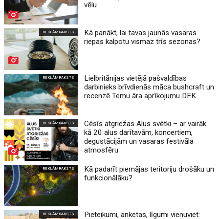
vēlu
Kā panākt, lai tavas jaunās vasaras
REKLĀMRAKSTS
riepas kalpotu vismaz trīs sezonas?
Lielbritānijas vietējā pašvaldības
REKLĀMRAKSTS
darbinieks brīvdienās māca bushcraft un
recenzē Temu āra aprīkojumu DEK
Cēsīs atgriežas Alus svētki – ar vairāk
REKLĀMRAKSTS
kā 20 alus darītavām, koncertiem,
degustācijām un vasaras festivāla
atmosfēru
Kā padarīt piemājas teritoriju drošāku un
REKLĀMRAKSTS
funkcionālāku?
Pieteikumi, anketas, līgumi vienuviet:
REKLĀMRAKSTS