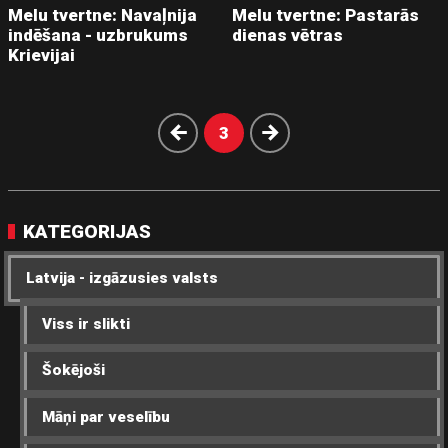
Melu tvertne: Navaļnija
Melu tvertne: Pastarās
indēšana - uzbrukums
dienas vētras
Krievijai
Atpakaļ
Nākošā
3
KATEGORIJAS
Latvija - izgāzusies valsts
Viss ir slikti
Šokējoši
Māņi par veselību