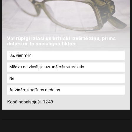
Vai rūpīgi izlasi un kritiski izvērtē ziņu, pirms
dalies ar to sociālajos tīklos:
Jā, vienmēr
Mēdzu neizlasīt, ja uzrunājošs virsraksts
Nē
Ar ziņām soctīklos nedalos
Kopā nobalsojuši: 1249