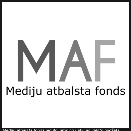
Mediju atbalsta fonda ieguldījums no Latvijas valsts budžeta