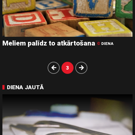
Meliem palīdz to atkārtošana
©
DIENA
Atpakaļ
Nākošā
3
DIENA JAUTĀ