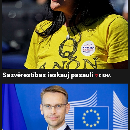
Sazvērestības ieskauj pasauli
©
DIENA