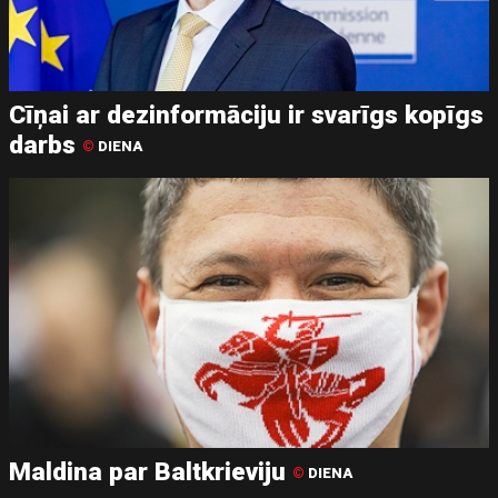
Cīņai ar dezinformāciju ir svarīgs kopīgs
darbs
©
DIENA
Maldina par Baltkrieviju
©
DIENA