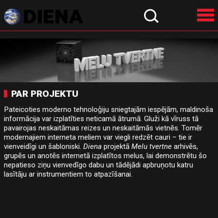
PAR PROJEKTU
Pateicoties moderno tehnoloģiju sniegtajām iespējām, maldinoša
informācija var izplatīties neticamā ātrumā. Gluži kā vīruss tā
pavairojas neskaitāmas reizes un neskaitāmās vietnēs. Tomēr
modernajiem interneta meliem var viegli redzēt cauri – tie ir
vienveidīgi un šabloniski.
Diena
projektā
Melu tvertne
arhivēs,
grupēs un anotēs internetā izplatītos melus, lai demonstrētu šo
nepatieso ziņu vienvedīgo dabu un tādējādi apbruņotu katru
lasītāju ar instrumentiem to atpazīšanai.