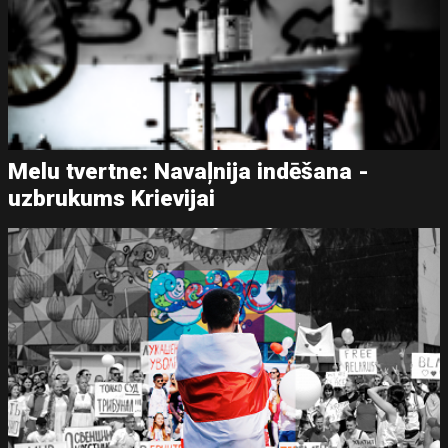
Melu tvertne: Navaļnija indēšana -
uzbrukums Krievijai