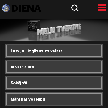
Latvija - izgāzusies valsts
Viss ir slikti
Šokējoši
Māņi par veselību