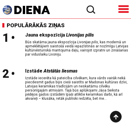
POPULĀRĀKĀS ZIŅAS
1
•
Jauna ekspozīcija
Livonijas pilis
Būs skatāma jauna ekspozīcija
Livonijas pilis
, kas modernā un
apmeklētājiem saistošā veidā iepazīstinās ar nozīmīgu Latvijas
kultūrvēsturiskā mantojuma daļu, vairojot izpratni un zināšanas
par viduslaiku Livoniju.
2
•
Izstāde
Atstātās liesmas
Izstāde iecerēta kā pateicība cilvēkam, kura vārds vairāk nekā
piecdesmit gadus bijis cieši saistīts ar Madonas kultūras dzīvi,
Latvijas keramikas tradīcijām un neskaitāmu cilvēku
personīgajām atmiņām. Tajā būs aplūkojami Jāņa Seiksta
pēdējos gados izstādēm īpaši atliktie keramikas darbi, kā arī
akvareļi – klusāka, retāk publiski redzēta, bet me...