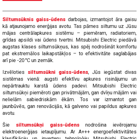
Siltumsūknis gaiss-ūdens
darbojas, izmantojot āra gaisu
kā atjaunojamo enerģijas avotu. Tas pārnes siltumu uz Jūsu
mājas centrālapkures sistēmu – piemēram, radiatoriem,
grīdas apsildi vai ūdens tvertni. Mitsubishi Electric piedāvā
augstas klases siltumsūkņus, kas spēj nodrošināt komfortu
pat ekstremālos laikapstākļos – to efektivitāte saglabājas
arī pie -20 °C un zemāk.
Izvēloties
siltumsūkni gaiss-ūdens
, Jūs iegūstat divas
sistēmas vienā: augsti efektīvu apkures risinājumu un
nepārtrauktu karstā ūdens padevi. Mitsubishi Electric
siltumsūkņi piemēroti gan privātmājām, gan dvīņu mājām vai
nelielām sabiedriskām ēkām. Tos var izmantot gan
jaunbūvēs, gan renovācijās, kā galveno vai papildus apkures
avotu.
Šie
siltumsūkņi gaiss-ūdens
nodrošina ievērojamu
elektroenerģijas ietaupījumu. Ar A+++ energoefektivitātes
klasifikāciju un inverteru tehnoloģiju Mitsubishi Electric