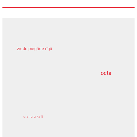
ziedu piegāde rīgā
meliorācijas darbi
octa
dziļurbums
kravu apdrošināšana
granulu katli
siltumsūknis