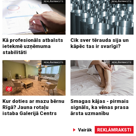
REKLĀMRAKSTS
REKLĀMRAKSTS
Kā profesionāls atbalsts
Cik sver tērauda sija un
ietekmē uzņēmuma
kāpēc tas ir svarīgi?
stabilitāti
REKLĀMRAKSTS
REKLĀMRAKSTS
Kur doties ar mazu bērnu
Smagas kājas - pirmais
Rīgā? Jauna rotaļu
signāls, ka vēnas prasa
istaba Galerijā Centrs
ārsta uzmanību
Vairāk
REKLĀMRAKSTI