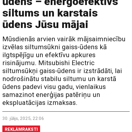
ūdens – energoefektīvs
siltums un karstais
ūdens Jūsu mājai
Mūsdienās arvien vairāk mājsaimniecību
izvēlas siltumsūkni gaiss-ūdens kā
ilgtspējīgu un efektīvu apkures
risinājumu. Mitsubishi Electric
siltumsūkņi gaiss-ūdens ir izstrādāti, lai
nodrošinātu stabilu siltumu un karstā
ūdens padevi visu gadu, vienlaikus
samazinot enerģijas patēriņu un
ekspluatācijas izmaksas.
30. jūlijs, 2025, 22:06
REKLĀMRAKSTI