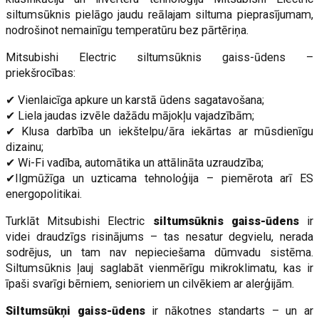
siltumsūknis pielāgo jaudu reālajam siltuma pieprasījumam,
nodrošinot nemainīgu temperatūru bez pārtēriņa.
Mitsubishi Electric siltumsūknis gaiss-ūdens –
priekšrocības:
✔ Vienlaicīga apkure un karstā ūdens sagatavošana;
✔ Liela jaudas izvēle dažādu mājokļu vajadzībām;
✔ Klusa darbība un iekštelpu/āra iekārtas ar mūsdienīgu
dizainu;
✔ Wi-Fi vadība, automātika un attālināta uzraudzība;
✔Ilgmūžīga un uzticama tehnoloģija – piemērota arī ES
energopolitikai.
Turklāt Mitsubishi Electric
siltumsūknis gaiss-ūdens
ir
videi draudzīgs risinājums – tas nesatur degvielu, nerada
sodrējus, un tam nav nepieciešama dūmvadu sistēma.
Siltumsūknis ļauj saglabāt vienmērīgu mikroklimatu, kas ir
īpaši svarīgi bērniem, senioriem un cilvēkiem ar alerģijām.
Siltumsūkņi gaiss-ūdens
ir nākotnes standarts – un ar