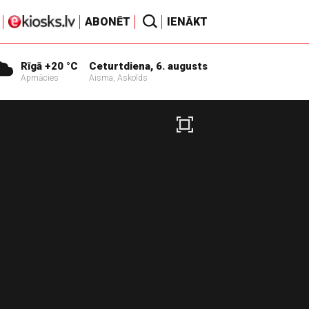
ABONĒT
IENĀKT
Rīgā +20 °C
Ceturtdiena, 6. augusts
Apmācies
Aisma, Askolds