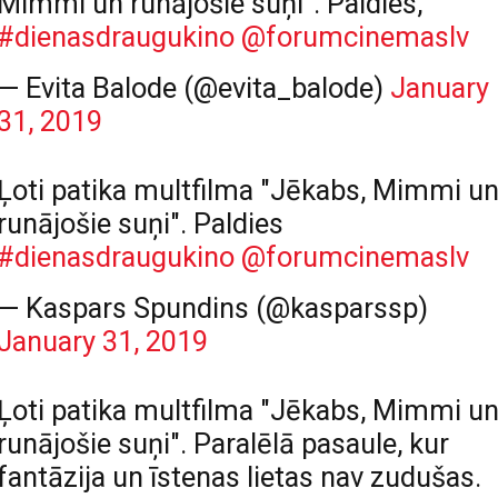
Mimmi un runājošie suņi". Paldies,
#dienasdraugukino
@forumcinemaslv
— Evita Balode (@evita_balode)
January
31, 2019
Ļoti patika multfilma "Jēkabs, Mimmi u
runājošie suņi". Paldies
#dienasdraugukino
@forumcinemaslv
— Kaspars Spundins (@kasparssp)
January 31, 2019
Ļoti patika multfilma "Jēkabs, Mimmi u
runājošie suņi". Paralēlā pasaule, kur
fantāzija un īstenas lietas nav zudušas.