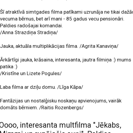
Šī atraktīvā simtgades filma patīkami uzrunāja ne tikai daž
vecuma bērnus, bet arī mani - 85 gadus vecu pensionāri.
Paldies radošajai komandai.
/Anna Strazdiņa Stradiņa/
Jauka, aktuāla multiplikācijas filma. /Agrita Kanaviņa/
Ārkārtīgi jauka, krāsaina, interesanta, jautra filmiņa :) mums
patika :)
/Kristīne un Lizete Pogules/
Laba filma ar dziļu domu. /Līga Kāpa/
Fantāzijas un nostalģisku noskaņu apvienojums, vairāk
domāts bērniem. /Raitis Rozenbergs/
Oooo, interesanta multfilma "Jēkabs,