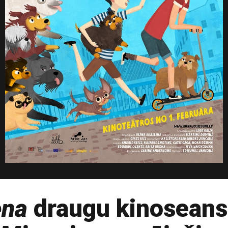
ena
draugu kinoseansa