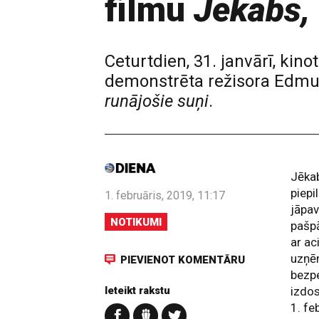
filmu
Jēkabs,
Ceturtdien, 31. janvārī, kino
demonstrēta režisora Edmu
runājošie suņi
.
Jēkab
piepi
1. februāris, 2019, 11:17
jāpav
NOTIKUMI
pašpā
ar ac
uzņēm
PIEVIENOT KOMENTĀRU
bezpe
Ieteikt rakstu
izdos
1. fe