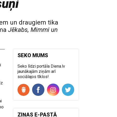
suņi
iem un draugiem tika
lma
Jēkabs, Mimmi un
SEKO MUMS
i
Seko līdzi portāla Diena.lv
jaunākajām ziņām arī
sociālajos tīklos!
dz
ai
no
ZIŅAS E-PASTĀ