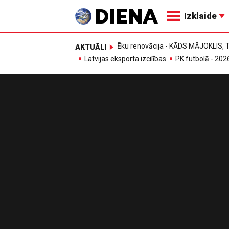
Izklaide
Ēku renovācija - KĀDS MĀJOKLIS
AKTUĀLI
Latvijas eksporta izcilības
PK futbolā - 202