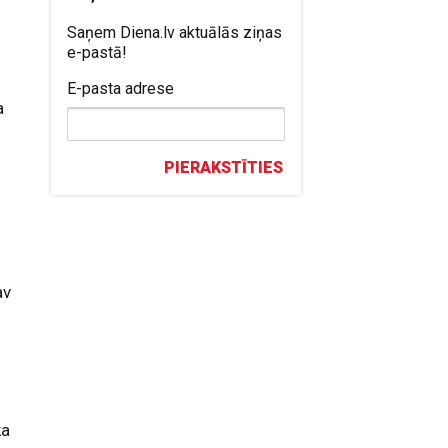
Saņem Diena.lv aktuālās ziņas
e-pastā!
E-pasta adrese
a
PIERAKSTĪTIES
s
av
ka