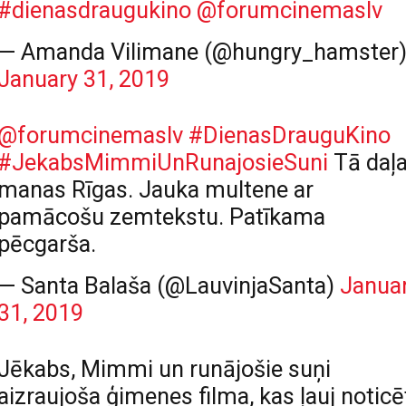
#dienasdraugukino
@forumcinemaslv
— Amanda Vilimane (@hungry_hamster
January 31, 2019
@forumcinemaslv
#DienasDrauguKino
#JekabsMimmiUnRunajosieSuni
Tā daļ
manas Rīgas. Jauka multene ar
pamācošu zemtekstu. Patīkama
pēcgarša.
— Santa Balaša (@LauvinjaSanta)
Janua
31, 2019
Jēkabs, Mimmi un runājošie suņi
aizraujoša ģimenes filma, kas ļauj noticē