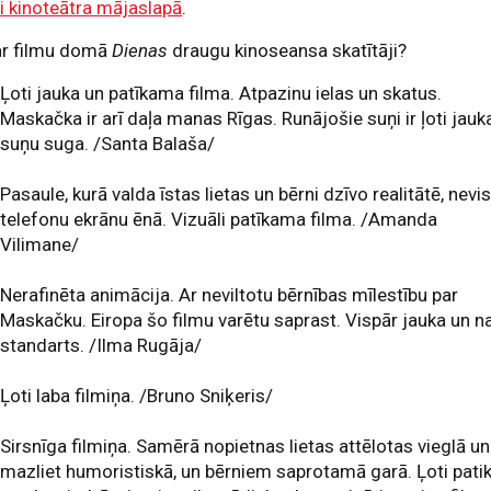
i kinoteātra mājaslapā
.
ar filmu domā
Dienas
draugu kinoseansa skatītāji?
Ļoti jauka un patīkama filma. Atpazinu ielas un skatus.
Maskačka ir arī daļa manas Rīgas. Runājošie suņi ir ļoti jauk
suņu suga. /Santa Balaša/
Pasaule, kurā valda īstas lietas un bērni dzīvo realitātē, nevi
telefonu ekrānu ēnā. Vizuāli patīkama filma. /Amanda
Vilimane/
Nerafinēta animācija. Ar neviltotu bērnības mīlestību par
Maskačku. Eiropa šo filmu varētu saprast. Vispār jauka un n
standarts. /Ilma Rugāja/
Ļoti laba filmiņa. /Bruno Sniķeris/
Sirsnīga filmiņa. Samērā nopietnas lietas attēlotas vieglā un
mazliet humoristiskā, un bērniem saprotamā garā. Ļoti pati