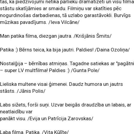
tas, ka piedzīvojumi netika pārlieku dramatizēti un visu film
stāstu skatījāmies ar smaidu. Filmiņu var skatīties pēc
nogurdinošas darbadienas, tā uzlabo garastāvokli. Burvīgs
mūzikas pavadījums. /Ieva Vilcāne/
Man patika filma, diezgan jautra. /Krišjānis Šmits/
Patika :) Bērns teica, ka bija jautri. Paldies! /Daina Ozoliņa/
Nostalģija – bērnības atmiņas. Tagadne satiekas ar "pagātni
– super LV multfilma! Paldies :) /Gunta Pole/
Lieliska multene visai ģimenei. Daudz humora un jautrs
stāsts. /Jānis Polis/
Labs sižets, forši suņi. Uzvar beigās draudzība un labais, ar
neatlaidību var
panākt visu. /Evija un Patrīcija Zarovskas/
Laba filma. Patika. /Vita Kūlīte/