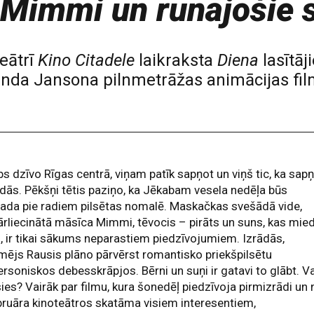
 Mimmi un runājošie 
teātrī
Kino Citadele
laikraksta
Diena
lasītāj
nda Jansona pilnmetrāžas animācijas fi
s dzīvo Rīgas centrā, viņam patīk sapņot un viņš tic, ka sapņ
ldās. Pēkšņi tētis paziņo, ka Jēkabam vesela nedēļa būs
ada pie radiem pilsētas nomalē. Maskačkas svešādā vide,
rliecinātā māsīca Mimmi, tēvocis – pirāts un suns, kas mie
i, ir tikai sākums neparastiem piedzīvojumiem. Izrādās,
ējs Rausis plāno pārvērst romantisko priekšpilsētu
rsoniskos debesskrāpjos. Bērni un suņi ir gatavi to glābt. V
ies? Vairāk par filmu, kura šonedēļ piedzīvoja pirmizrādi un 
bruāra kinoteātros skatāma visiem interesentiem,