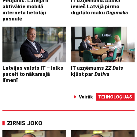
Pētījums: Latvijā ir
IT uzņēmums
Dativa
aktīvākie mobilā
ievieš Latvijā pirmo
interneta lietotāji
digitālo maku
Digimaks
pasaulē
Latvijas valsts IT – laiks
IT uzņēmums
ZZ Dats
pacelt to nākamajā
kļūst par
Dativa
līmenī
Vairāk
TEHNOLOĢIJAS
ZIRNIS JOKO