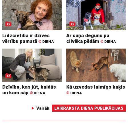
Līdzcietība ir dzīves
Ar suņa degunu pa
vērtību pamatā
cilvēka pēdām
©
DIENA
©
DIENA
Dzīvība, kas jūt, baidās
Kā uzvedas laimīgs kaķis
un kam sāp
©
DIENA
©
DIENA
Vairāk
LAIKRAKSTA DIENA PUBLIKĀCIJAS