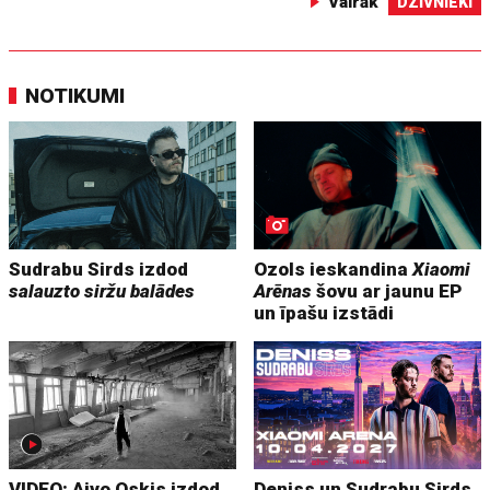
Vairāk
DZĪVNIEKI
NOTIKUMI
Sudrabu Sirds izdod
Ozols ieskandina
Xiaomi
salauzto siržu balādes
Arēnas
šovu ar jaunu EP
un īpašu izstādi
VIDEO: Aivo Oskis izdod
Deniss un Sudrabu Sirds