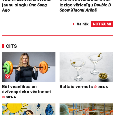
jaunu singlu
One Song
izziņo vērienīgu
Double D
Ago
Show
Xiaomi Arēnā
Vairāk
NOTIKUMI
CITS
Būt veselības un
Baltais vermuts
©
DIENA
dzīvesprieka vēstnesei
©
DIENA