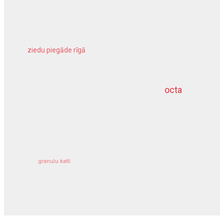
ziedu piegāde rīgā
meliorācijas darbi
octa
dziļurbums
kravu apdrošināšana
granulu katli
siltumsūknis