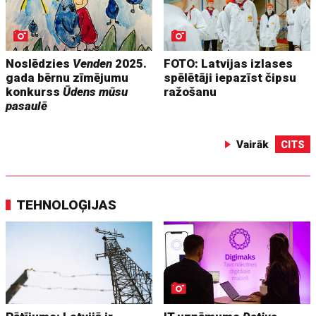
Noslēdzies
Venden
2025.
FOTO: Latvijas izlases
gada bērnu zīmējumu
spēlētāji iepazīst čipsu
konkurss
Ūdens mūsu
ražošanu
pasaulē
Vairāk
CITS
TEHNOLOĢIJAS