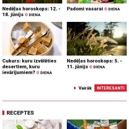
Nedēļas horoskops: 12. -
Padomi vasarai
©
DIENA
18. jūnijs
©
DIENA
Cukurs: kuru izvēlēties
Nedēļas horoskops: 5. -
desertiem, kuru
11. jūnijs
©
DIENA
ievārījumiem?
©
DIENA
Vairāk
INTERESANTI
RECEPTES