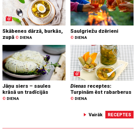
Skābenes dārzā, burkās,
Saulgriežu dzērieni
zupā
©
DIENA
©
DIENA
Jāņu siers – saules
Dienas
receptes:
krāsā un tradīcijās
Turpinām ēst rabarberus
©
DIENA
©
DIENA
Vairāk
RECEPTES