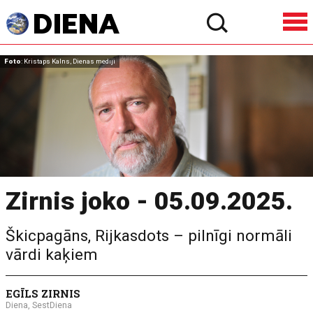
Foto
: Kristaps Kalns, Dienas mediji
Zirnis joko - 05.09.2025.
Škicpagāns, Rijkasdots – pilnīgi normāli
vārdi kaķiem
EGĪLS ZIRNIS
Diena, SestDiena