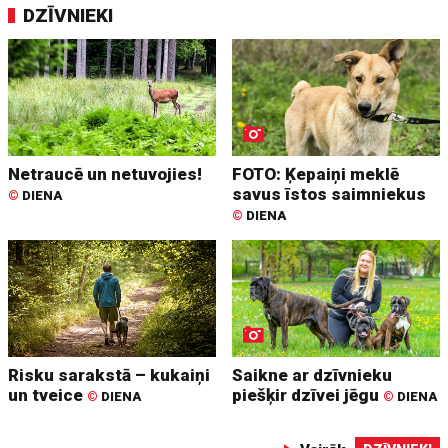
DZĪVNIEKI
Netraucē un netuvojies!
FOTO: Ķepaiņi meklē
savus īstos saimniekus
©
DIENA
©
DIENA
Risku sarakstā – kukaiņi
Saikne ar dzīvnieku
un tveice
piešķir dzīvei jēgu
©
DIENA
©
DIENA