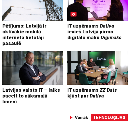
Pētījums: Latvijā ir
IT uzņēmums
Dativa
aktīvākie mobilā
ievieš Latvijā pirmo
interneta lietotāji
digitālo maku
Digimaks
pasaulē
Latvijas valsts IT – laiks
IT uzņēmums
ZZ Dats
pacelt to nākamajā
kļūst par
Dativa
līmenī
Vairāk
TEHNOLOĢIJAS