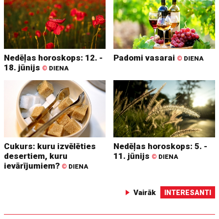
Nedēļas horoskops: 12. -
Padomi vasarai
©
DIENA
18. jūnijs
©
DIENA
Cukurs: kuru izvēlēties
Nedēļas horoskops: 5. -
desertiem, kuru
11. jūnijs
©
DIENA
ievārījumiem?
©
DIENA
Vairāk
INTERESANTI