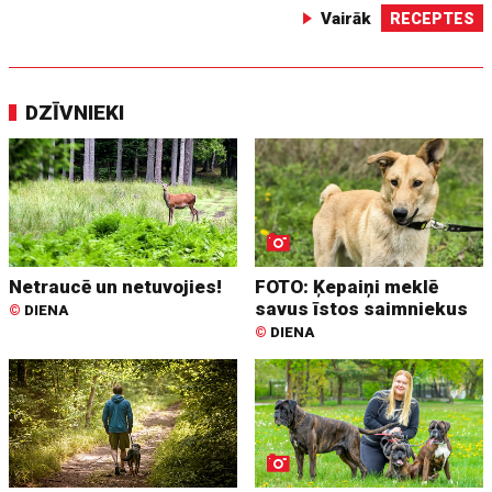
Vairāk
RECEPTES
DZĪVNIEKI
Netraucē un netuvojies!
FOTO: Ķepaiņi meklē
savus īstos saimniekus
©
DIENA
©
DIENA