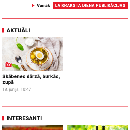
Vairāk
LAIKRAKSTA DIENA PUBLIKĀCIJAS
AKTUĀLI
Skābenes dārzā, burkās,
zupā
18. jūnijs, 10:47
INTERESANTI