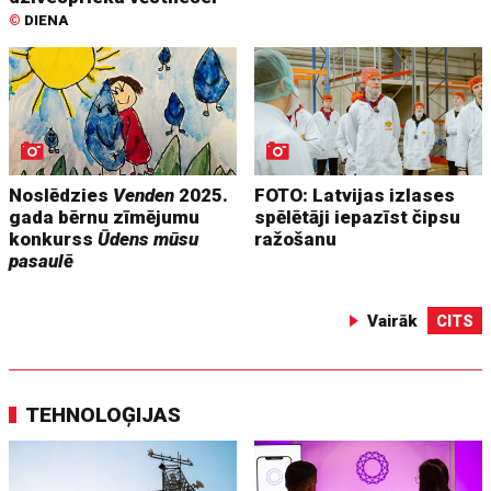
©
DIENA
Noslēdzies
Venden
2025.
FOTO: Latvijas izlases
gada bērnu zīmējumu
spēlētāji iepazīst čipsu
konkurss
Ūdens mūsu
ražošanu
pasaulē
Vairāk
CITS
TEHNOLOĢIJAS