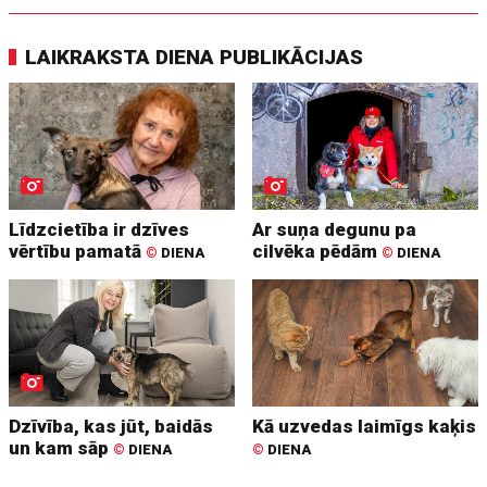
LAIKRAKSTA DIENA PUBLIKĀCIJAS
Līdzcietība ir dzīves
Ar suņa degunu pa
vērtību pamatā
cilvēka pēdām
©
DIENA
©
DIENA
Dzīvība, kas jūt, baidās
Kā uzvedas laimīgs kaķis
un kam sāp
©
DIENA
©
DIENA