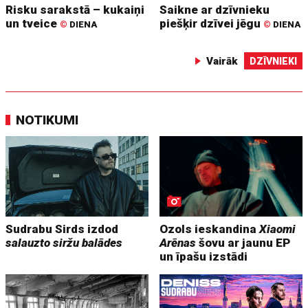
Risku sarakstā – kukaiņi
Saikne ar dzīvnieku
un tveice
piešķir dzīvei jēgu
©
DIENA
©
DIENA
Vairāk
DZĪVNIEKI
NOTIKUMI
Sudrabu Sirds izdod
Ozols ieskandina
Xiaomi
salauzto siržu balādes
Arēnas
šovu ar jaunu EP
un īpašu izstādi