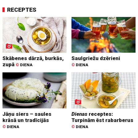
RECEPTES
Skābenes dārzā, burkās,
Saulgriežu dzērieni
zupā
©
DIENA
©
DIENA
Jāņu siers – saules
Dienas
receptes:
krāsā un tradīcijās
Turpinām ēst rabarberus
©
DIENA
©
DIENA