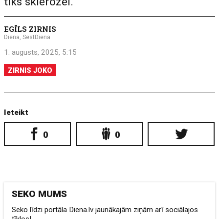
tiks sklerozei.
EGĪLS ZIRNIS
Diena, SestDiena
1. augusts, 2025, 5:15
ZIRNIS JOKO
Ieteikt
0
0
SEKO MUMS
Seko līdzi portāla Diena.lv jaunākajām ziņām arī sociālajos