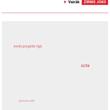
Vairāk
ZIRNIS JOKO
ziedu piegāde rīgā
meliorācijas darbi
octa
dziļurbums
kravu apdrošināšana
granulu katli
siltumsūknis