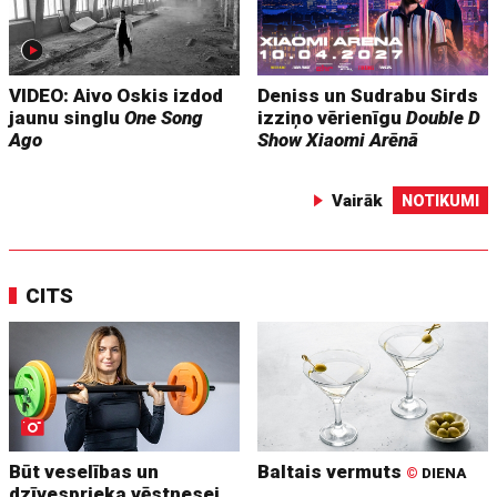
VIDEO: Aivo Oskis izdod
Deniss un Sudrabu Sirds
jaunu singlu
One Song
izziņo vērienīgu
Double D
Ago
Show
Xiaomi Arēnā
Vairāk
NOTIKUMI
CITS
Būt veselības un
Baltais vermuts
©
DIENA
dzīvesprieka vēstnesei