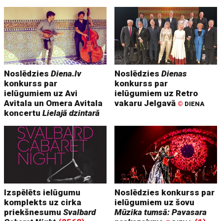
Noslēdzies
Diena.lv
Noslēdzies
Dienas
konkurss par
konkurss par
ielūgumiem uz Avi
ielūgumiem uz Retro
Avitala un Omera Avitala
vakaru Jelgavā
©
DIENA
koncertu
Lielajā dzintarā
Izspēlēts ielūgumu
Noslēdzies konkurss par
komplekts uz cirka
ielūgumiem uz šovu
priekšnesumu
Svalbard
Mūzika tumsā: Pavasara