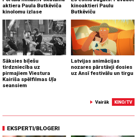
aktiera Paula Butkēviča
kinoaktieri Paulu
kinolomu izlase
Butkēviču
Sāksies biļešu
Latvijas animācijas
tirdzniecība uz
nozares pārstāvji dosies
pirmajiem Viestura
uz Ansī festivālu un tirgu
Kairiša spēlfilmas
Uļa
seansiem
Vairāk
KINO/TV
EKSPERTI/BLOGERI