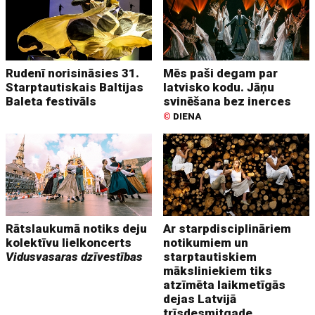
Rudenī norisināsies 31.
Mēs paši degam par
Starptautiskais Baltijas
latvisko kodu. Jāņu
Baleta festivāls
svinēšana bez inerces
©
DIENA
Rātslaukumā notiks deju
Ar starpdisciplināriem
kolektīvu lielkoncerts
notikumiem un
Vidusvasaras dzīvestības
starptautiskiem
māksliniekiem tiks
atzīmēta laikmetīgās
dejas Latvijā
trīsdesmitgade