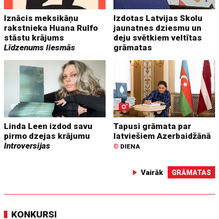
Iznācis meksikāņu
Izdotas Latvijas Skolu
rakstnieka Huana Rulfo
jaunatnes dziesmu un
stāstu krājums
deju svētkiem veltītas
Līdzenums liesmās
grāmatas
Linda Leen izdod savu
Tapusi grāmata par
pirmo dzejas krājumu
latviešiem Azerbaidžānā
Introversijas
©
DIENA
Vairāk
GRĀMATAS
KONKURSI