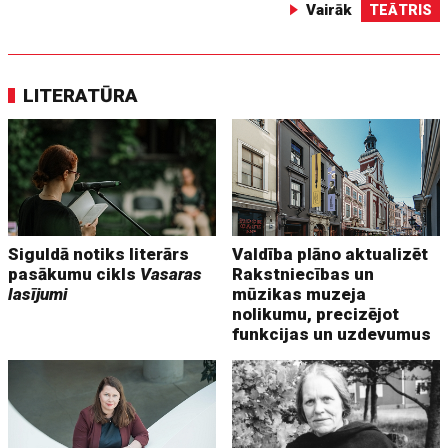
Vairāk
TEĀTRIS
LITERATŪRA
Siguldā notiks literārs
Valdība plāno aktualizēt
pasākumu cikls
Vasaras
Rakstniecības un
lasījumi
mūzikas muzeja
nolikumu, precizējot
funkcijas un uzdevumus