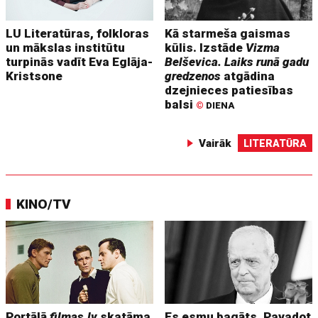
LU Literatūras, folkloras
Kā starmeša gaismas
un mākslas institūtu
kūlis. Izstāde
Vizma
turpinās vadīt Eva Eglāja-
Belševica. Laiks runā gadu
Kristsone
gredzenos
atgādina
dzejnieces patiesības
balsi
©
DIENA
Vairāk
LITERATŪRA
KINO/TV
Portālā
filmas.lv
skatāma
Es esmu bagāts. Pavadot