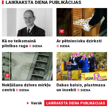
LAIKRAKSTA DIENA PUBLIKĀCIJAS
Kā no teiksmainā
Ar pētniecisku dzirksti
pilnības raga
©
DIENA
©
DIENA
Nokļūšana dzīves mirkļu
Dabas balsis, plastmasa
centrā
un insekti
©
DIENA
©
DIENA
Vairāk
LAIKRAKSTA DIENA PUBLIKĀCIJAS