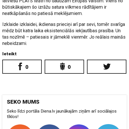
latviešu PLATS teātri no daudzām Eiropas valstīm. Viens no
būtiskākajiem šo izrāžu satura vilkmes rādītājiem ir
neatkāpšanās no patiesā meklējumiem.
Izklaide izklaidei, ikdienas prieciņi arī par sevi, tomēr svarīga
mēdz būt katra laika eksistenciālās iekļautības prasība. Un
tas nozīmē – patiesais ir jāmeklē vienmēr. Jo reālais mainās
nebeidzami.
Ieteikt
0
0
SEKO MUMS
Seko līdzi portāla Diena.lv jaunākajām ziņām arī sociālajos
tīklos!