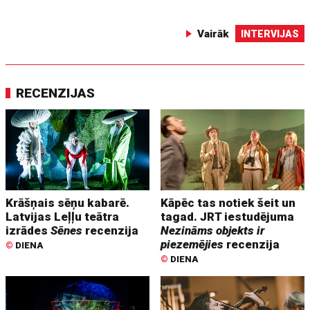
Vairāk
INTERVIJAS
RECENZIJAS
Krāšņais sēņu kabarē.
Kāpēc tas notiek šeit un
Latvijas Leļļu teātra
tagad. JRT iestudējuma
izrādes
Sēnes
recenzija
Nezināms objekts ir
piezemējies
recenzija
©
DIENA
©
DIENA