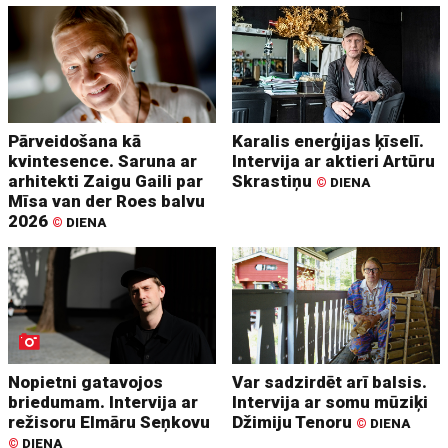
Pārveidošana kā
Karalis enerģijas ķīselī.
kvintesence. Saruna ar
Intervija ar aktieri Artūru
arhitekti Zaigu Gaili par
Skrastiņu
©
DIENA
Mīsa van der Roes balvu
2026
©
DIENA
Nopietni gatavojos
Var sadzirdēt arī balsis.
briedumam. Intervija ar
Intervija ar somu mūziķi
režisoru Elmāru Seņkovu
Džimiju Tenoru
©
DIENA
©
DIENA