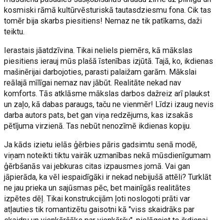
kosmiski rāmā kultūrvēsturiskā tautasdziesmu fona. Cik tas
tomēr bija skarbs piesitiens! Nemaz ne tik patīkams, daži
teiktu.
Ierastais jāatdzīvina. Tikai neliels piemērs, kā mākslas
piesitiens ierauj mūs plašā īstenības izjūtā. Tajā, ko, ikdienas
mašinērijai darbojoties, parasti palaižam garām. Mākslai
reālajā mīlīgai nemaz nav jābūt. Realitāte nekad nav
komforts. Tās atklāsme mākslas darbos dažreiz arī plaukst
un zaļo, kā dabas paraugs, taču ne vienmēr! Līdzi izaug nevis
darba autors pats, bet gan viņa redzējums, kas izsakās
pētījuma virzienā. Tas nebūt nenozīmē ikdienas kopiju.
Ja kāds izietu ielās ģērbies pāris gadsimtu senā modē,
viņam noteikti tiktu vairāk uzmanības nekā mūsdienīgumam
ģērbšanās vai jebkuras citas izpausmes jomā. Vai gan
jāpierāda, ka vēl iespaidīgāki ir nekad nebijušā attēli? Turklāt
ne jau prieka un sajūsmas pēc, bet mainīgās realitātes
izpētes dēļ. Tikai konstrukcijām ļoti noslogoti prāti var
atļauties tik romantizētu gaisotni kā "viss skaidrāks par