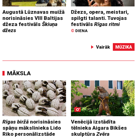
Augustā Lūznavas muižā
Džezs, opera, meistari,
norisināsies VIII Baltijas
spilgti talanti. Tuvojas
džeza festivāls
Škiuņa
festivāls
Rīgas ritmi
džezs
©
DIENA
Vairāk
MŪZIKA
MĀKSLA
Rīgas biržā
norisināsies
Venēcijā izstādīta
spāņu mākslinieka Lido
tēlnieka Aigara Bikšes
Riko personālizstāde
skulptūra
Zvēra