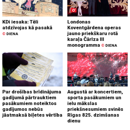
KDi iesaka: Tēli
Londonas
atdzīvojas kā pasakā
Koventgārdena operas
jauno priekškaru rotā
©
DIENA
karaļa Čārlza III
monogramma
©
DIENA
Par drošības brīdinājuma
Augustā ar koncertiem,
gadījumā pārtrauktiem
sporta pasākumiem un
pasākumiem noteiktos
ielu mākslas
gadījumos nebūs
priekšnesumiem svinēs
jāatmaksā biļetes vērtība
Rīgas 825. dzimšanas
dienu