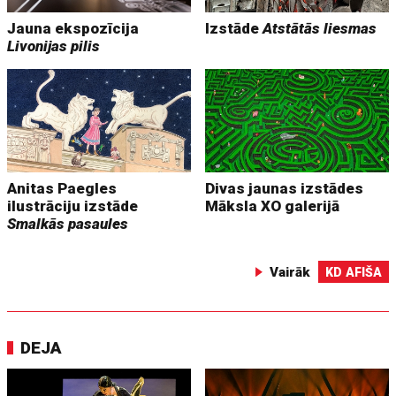
Jauna ekspozīcija
Izstāde
Atstātās liesmas
Livonijas pilis
Anitas Paegles
Divas jaunas izstādes
ilustrāciju izstāde
Māksla XO galerijā
Smalkās pasaules
Vairāk
KD AFIŠA
DEJA