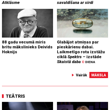
Atklāsme
savaldīšana ar sirdi
88 gadu vecumā miris
Glabājot atmiņas par
britu mākslinieks Deivids
pieskārienu dabai.
Hoknijs
Laikmetīgo rotu izstāžu
ciklā
Spektrs
– izstāde
Skaistā daba
©
DIENA
Vairāk
MĀKSLA
TEĀTRIS