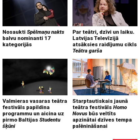
Nosaukti
Spēlmaņu nakts
Par teātri, dzīvi un laiku.
balvu nominanti 17
Latvijas Televīzijā
kategorijās
atsāksies raidījumu cikls
Teātra garša
Valmieras vasaras teātra
Starptautiskais jaunā
festivāls papildina
teātra festivāls
Homo
programmu un aicina uz
Novus
būs veltīts
pirmo Baltijas
Studentu
apzinātai dzīves tempa
šķūni
palēnināšanai