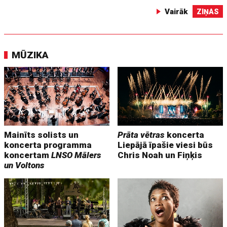
Vairāk
ZIŅAS
MŪZIKA
Mainīts solists un
Prāta vētras
koncerta
koncerta programma
Liepājā īpašie viesi būs
koncertam
LNSO Mālers
Chris Noah un Fiņķis
un Voltons