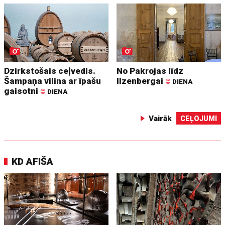
Dzirkstošais ceļvedis.
No Pakrojas līdz
Šampaņa vilina ar īpašu
Ilzenbergai
©
DIENA
gaisotni
©
DIENA
Vairāk
CEĻOJUMI
KD AFIŠA