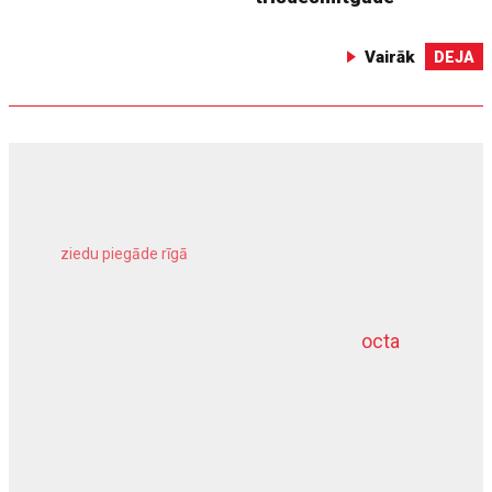
Vairāk
DEJA
ziedu piegāde rīgā
meliorācijas darbi
octa
dziļurbums
kravu apdrošināšana