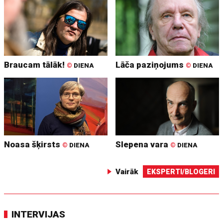
Braucam tālāk!
Lāča paziņojums
©
DIENA
©
DIENA
Noasa šķirsts
Slepena vara
©
DIENA
©
DIENA
Vairāk
EKSPERTI/BLOGERI
INTERVIJAS