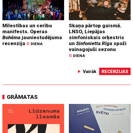
Mīlestības un cerību
Skaņa pārtop gaismā.
manifests. Operas
LNSO, Liepājas
Bohēma
jauniestudējuma
simfoniskais orķestris
recenzija
un
Sinfonietta Rīga
spoži
©
DIENA
vainagojuši sezonu
©
DIENA
Vairāk
RECENZIJAS
GRĀMATAS