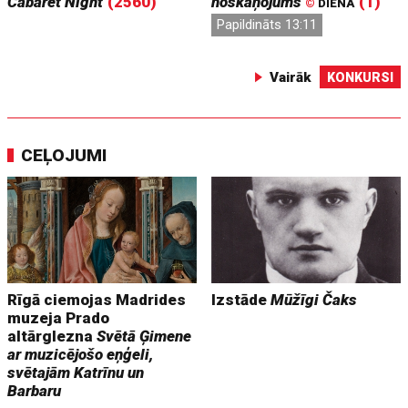
Cabaret Night
(2560)
noskaņojums
(1)
©
DIENA
Papildināts 13:11
Vairāk
KONKURSI
CEĻOJUMI
Rīgā ciemojas Madrides
Izstāde
Mūžīgi Čaks
muzeja Prado
altārglezna
Svētā Ģimene
ar muzicējošo eņģeli,
svētajām Katrīnu un
Barbaru