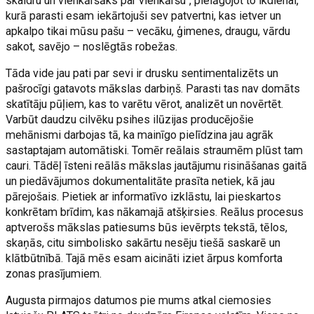
skaidru un vienkāršāks par vienkāršu", pielāgojot to ikdienai,
kurā parasti esam iekārtojuši sev patvertni, kas ietver un
apkalpo tikai mūsu pašu – vecāku, ģimenes, draugu, vārdu
sakot, savējo – noslēgtās robežas.
Tāda vide jau pati par sevi ir drusku sentimentalizēts un
pašrocīgi gatavots mākslas darbiņš. Parasti tas nav domāts
skatītāju pūļiem, kas to varētu vērot, analizēt un novērtēt.
Varbūt daudzu cilvēku psihes ilūzijas producējošie
mehānismi darbojas tā, ka mainīgo pielīdzina jau agrāk
sastaptajam automātiski. Tomēr reālais straumēm plūst tam
cauri. Tādēļ īsteni reālās mākslas jautājumu risināšanas gaitā
un piedāvājumos dokumentalitāte prasīta netiek, kā jau
pārejošais. Pietiek ar informatīvo izklāstu, lai pieskartos
konkrētam brīdim, kas nākamajā atšķirsies. Reālus procesus
aptverošs mākslas patiesums būs ievērpts tekstā, tēlos,
skaņās, citu simbolisko sakārtu nesēju tiešā saskarē un
klātbūtnībā. Tajā mēs esam aicināti iziet ārpus komforta
zonas prasījumiem.
Augusta pirmajos datumos pie mums atkal ciemosies