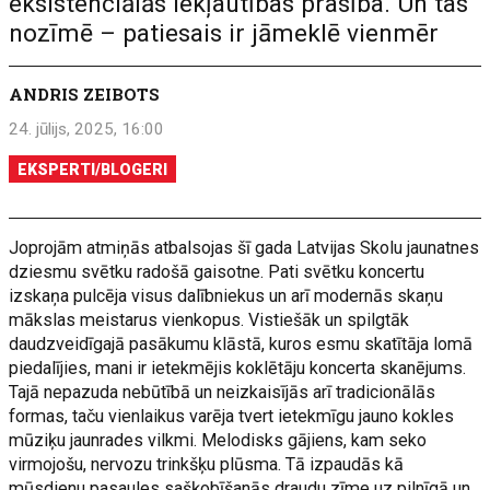
eksistenciālās iekļautības prasība. Un tas
nozīmē – patiesais ir jāmeklē vienmēr
ANDRIS ZEIBOTS
24. jūlijs, 2025, 16:00
EKSPERTI/BLOGERI
Joprojām atmiņās atbalsojas šī gada Latvijas Skolu jaunatnes
dziesmu svētku radošā gaisotne. Pati svētku koncertu
izskaņa pulcēja visus dalībniekus un arī modernās skaņu
mākslas meistarus vienkopus. Vistiešāk un spilgtāk
daudzveidīgajā pasākumu klāstā, kuros esmu skatītāja lomā
piedalījies, mani ir ietekmējis koklētāju koncerta skanējums.
Tajā nepazuda nebūtībā un neizkaisījās arī tradicionālās
formas, taču vienlaikus varēja tvert ietekmīgu jauno kokles
mūziķu jaunrades vilkmi. Melodisks gājiens, kam seko
virmojošu, nervozu trinkšķu plūsma. Tā izpaudās kā
mūsdienu pasaules sašķobīšanās draudu zīme uz pilnīgā un