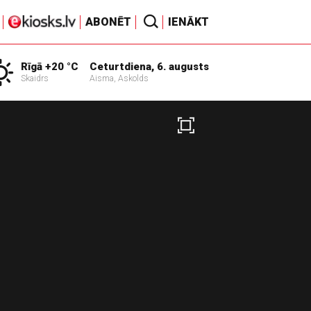
ABONĒT
IENĀKT
Rīgā +20 °C
Ceturtdiena, 6. augusts
Skaidrs
Aisma, Askolds