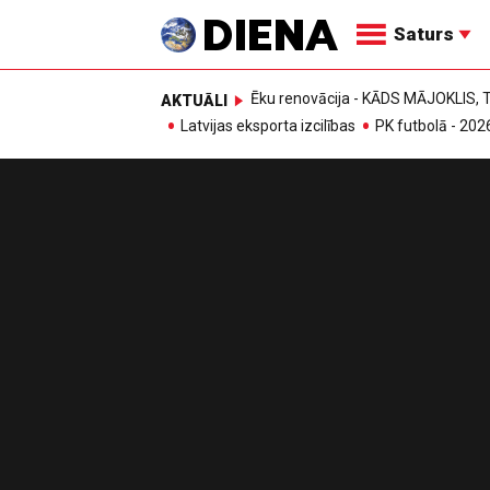
Saturs
Ēku renovācija - KĀDS MĀJOKLIS
AKTUĀLI
Latvijas eksporta izcilības
PK futbolā - 202