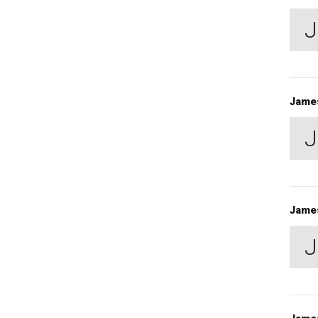
J
Jame
J
Jame
J