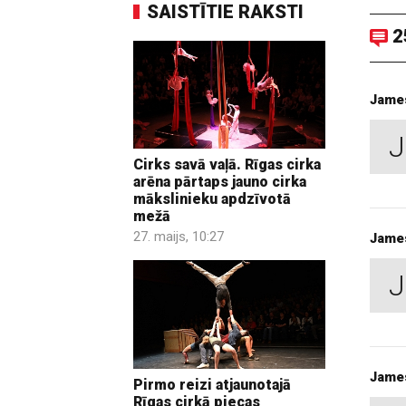
SAISTĪTIE RAKSTI
2
Jame
J
Cirks savā vaļā. Rīgas cirka
arēna pārtaps jauno cirka
mākslinieku apdzīvotā
mežā
27. maijs, 10:27
Jame
J
Jame
Pirmo reizi atjaunotajā
Rīgas cirkā piecas