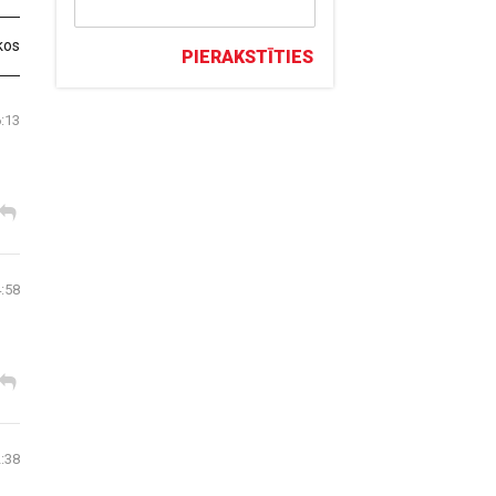
kos
PIERAKSTĪTIES
6:13
4:58
2:38