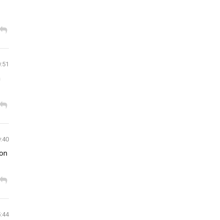
0:51
n
9:40
ion
5:44