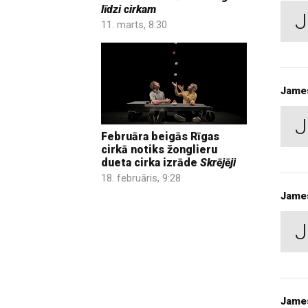
līdzi cirkam
J
11. marts, 8:30
Jame
J
Februāra beigās Rīgas
cirkā notiks žonglieru
dueta cirka izrāde
Skrējēji
18. februāris, 9:28
Jame
J
Jame