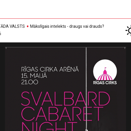
, TĀDA VALSTS
Mākslīgais intelekts - draugs vai drauds?
6