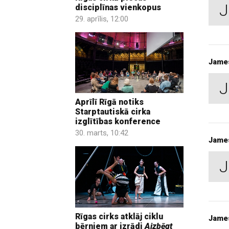
J
disciplīnas vienkopus
29. aprīlis, 12:00
Jame
J
Aprīlī Rīgā notiks
Starptautiskā cirka
izglītības konference
30. marts, 10:42
Jame
J
Rīgas cirks atklāj ciklu
Jame
bērniem ar izrādi
Aizbēgt