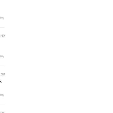
4:49
0:38
k
9:26