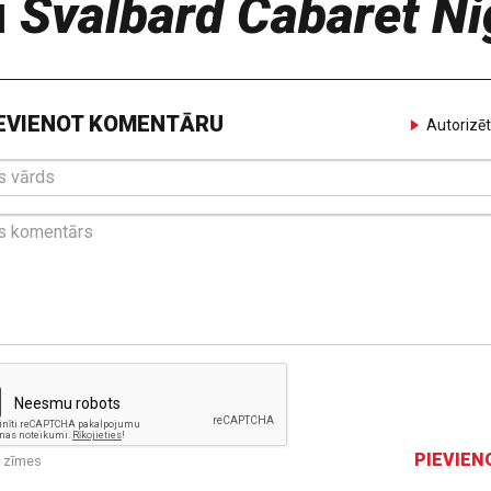
u
Svalbard Cabaret Ni
EVIENOT KOMENTĀRU
Autorizēt
PIEVIEN
0
zīmes