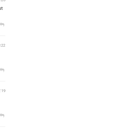
st
8:22
7:19