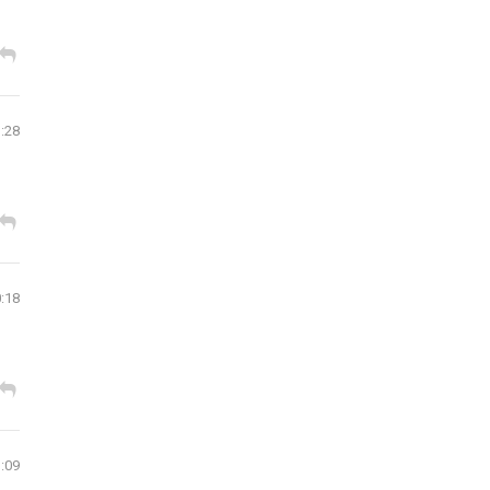
1:28
0:18
3:09