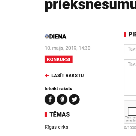
priekšnesum
PI
10. maijs, 2019, 14:30
KONKURSI
LASĪT RAKSTU
Ieteikt rakstu
TĒMAS
Rīgas cirks
0/100