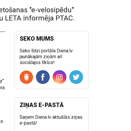
ietošanas "e-velosipēdu"
ūru LETA informēja PTAC.
SEKO MUMS
Seko līdzi portāla Diena.lv
jaunākajām ziņām arī
sociālajos tīklos!
y"
vis
ZIŅAS E-PASTĀ
Saņem Diena.lv aktuālās ziņas
ms
e-pastā!