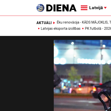
Latvijā
Ēku renovācija - KĀDS MĀJOKLIS
AKTUĀLI
Latvijas eksporta izcilības
PK futbolā - 202