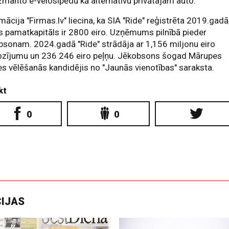
izmanto e-velosipēdu kā alternatīvu privātajam auto.
mācija "Firmas.lv" liecina, ka SIA "Ride" reģistrēta 2019.gadā
s pamatkapitāls ir 2800 eiro. Uzņēmums pilnībā pieder
sonam. 2024.gadā "Ride" strādāja ar 1,156 miljonu eiro
ozījumu un 236 246 eiro peļņu. Jēkobsons šogad Mārupes
 vēlēšanās kandidējis no "Jaunās vienotības" saraksta.
kt
0
0
CIJAS