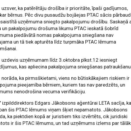
uzsver, ka patērētāju drošība ir prioritāte, īpaši gadījumos,
kar bērnus. Pēc divu pusaudžu bojāejas PTAC sācis pārbaud
esaistītā uzņēmuma sniegto pakalpojumu drošību. Saskaņā 
u un pakalpojumu drošuma likumu PTAC ieskatā šobrīd
muma piedāvātā nomas pakalpojuma sniegšana nav
ujama un tā tiek apturēta līdz turpmāka PTAC lēmuma
emšanai.
 uzdevis uzņēmumam līdz 3.oktobra plkst.12 iesniegt
dījumus, kas apliecina pakalpojuma sniegšanas patraukšanu
norāda, ka pirmsškietami, viens no būtiskākajiem riskiem ir
pojuma pieejamība bērniem, kuriem tas nav paredzēts, un
mums nenodrošina vecuma verifikāciju.
" izpilddirektors Edgars Jākobsons aģentūrai LETA sacīja, k
aban šis PTAC lēmums viņam šķiet nepamatots. Jākobsons
lda, ka piektdien kopā ar juristiem tiks izvērtēts, cik juridiski
tots ir šis PTAC lēmums, un tad uzņēmums izlems par tālā
.