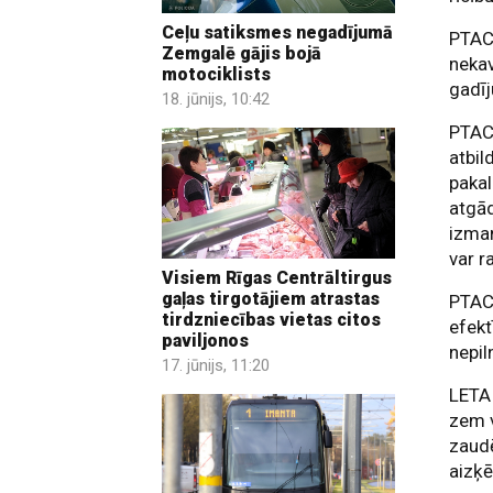
Ceļu satiksmes negadījumā
PTAC 
Zemgalē gājis bojā
nekav
motociklists
gadī
18. jūnijs, 10:42
PTAC 
atbil
paka
atgād
izma
var r
Visiem Rīgas Centrāltirgus
gaļas tirgotājiem atrastas
PTAC 
tirdzniecības vietas citos
efekt
paviljonos
nepil
17. jūnijs, 11:20
LETA 
zem v
zaudē
aizķē