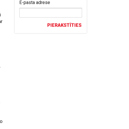
E-pasta adrese
i
ar
PIERAKSTĪTIES
.
a
ko