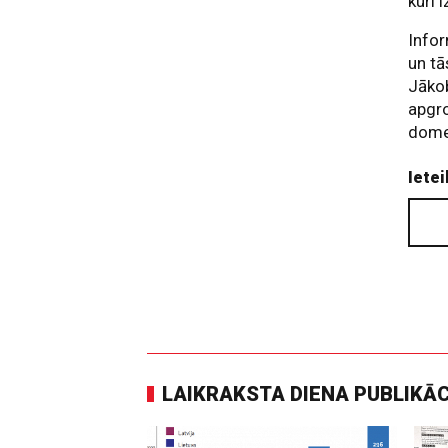
kuri 
Infor
un tā
Jākob
apgr
domes
Ietei
LAIKRAKSTA DIENA PUBLIKĀ