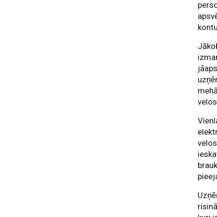
perso
apsvē
kontu
Jākob
izman
jāaps
uzņēm
mehān
velo
Vienl
elekt
velo
ieska
brauk
pieej
Uzņēm
risin