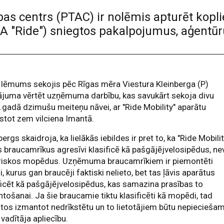
ības centrs (PTAC) ir nolēmis apturēt kopl
SIA "Ride") sniegtos pakalpojumus, aģent
lēmums sekojis pēc Rīgas mēra Viestura Kleinberga (P)
ājuma vērtēt uzņēmuma darbību, kas savukārt sekoja divu
gadā dzimušu meiteņu nāvei, ar "Ride Mobility" aparātu
stot zem vilciena Imantā.
bergs skaidroja, ka lielākās iebildes ir pret to, ka "Ride Mobilit
 braucamrīkus agresīvi klasificē kā pašgājējvelosipēdus, ne
triskos mopēdus. Uzņēmuma braucamrīkiem ir piemontēti
i, kurus gan braucēji faktiski nelieto, bet tas ļāvis aparātus
ficēt kā pašgājējvelosipēdus, kas samazina prasības to
tošanai. Ja šie braucamie tiktu klasificēti kā mopēdi, tad
 tos izmantot nedrīkstētu un to lietotājiem būtu nepiecieša
 vadītāja apliecību.