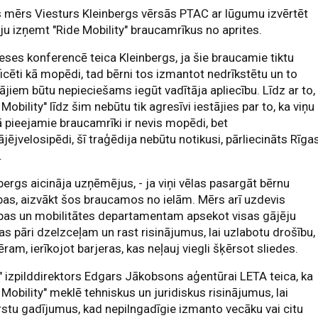
 mērs Viesturs Kleinbergs vērsās PTAC ar lūgumu izvērtēt
ju izņemt "Ride Mobility" braucamrīkus no aprites.
eses konferencē teica Kleinbergs, ja šie braucamie tiktu
ficēti kā mopēdi, tad bērni tos izmantot nedrīkstētu un to
tājiem būtu nepieciešams iegūt vadītāja apliecību. Līdz ar to,
 Mobility" līdz šim nebūtu tik agresīvi iestājies par to, ka viņu
pieejamie braucamrīki ir nevis mopēdi, bet
jējvelosipēdi, šī traģēdija nebūtu notikusi, pārliecināts Rīga
.
bergs aicināja uzņēmējus, - ja viņi vēlas pasargāt bērnu
bas, aizvākt šos braucamos no ielām. Mērs arī uzdevis
pas un mobilitātes departamentam apsekot visas gājēju
as pāri dzelzceļam un rast risinājumus, lai uzlabotu drošību,
ram, ierīkojot barjeras, kas neļauj viegli šķērsot sliedes.
" izpilddirektors Edgars Jākobsons aģentūrai LETA teica, ka
 Mobility" meklē tehniskus un juridiskus risinājumus, lai
stu gadījumus, kad nepilngadīgie izmanto vecāku vai citu