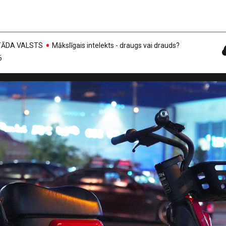
, TĀDA VALSTS
Mākslīgais intelekts - draugs vai drauds?
6