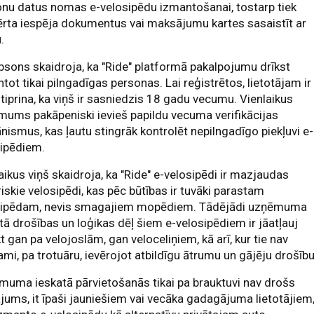
nu datus nomas e-velosipēdu izmantošanai, tostarp tiek
rta iespēja dokumentus vai maksājumu kartes sasaistīt ar
.
sons skaidroja, ka "Ride" platformā pakalpojumu drīkst
tot tikai pilngadīgas personas. Lai reģistrētos, lietotājam ir
tiprina, ka viņš ir sasniedzis 18 gadu vecumu. Vienlaikus
ums pakāpeniski ievieš papildu vecuma verifikācijas
ismus, kas ļautu stingrāk kontrolēt nepilngadīgo piekļuvi e-
sipēdiem.
aikus viņš skaidroja, ka "Ride" e-velosipēdi ir mazjaudas
riskie velosipēdi, kas pēc būtības ir tuvāki parastam
sipēdam, nevis smagajiem mopēdiem. Tādējādi uzņēmuma
tā drošības un loģikas dēļ šiem e-velosipēdiem ir jāatļauj
t gan pa velojoslām, gan veloceliņiem, kā arī, kur tie nav
ami, pa trotuāru, ievērojot atbildīgu ātrumu un gājēju drošību
uma ieskatā pārvietošanās tikai pa brauktuvi nav drošs
ājums, it īpaši jauniešiem vai vecāka gadagājuma lietotājiem