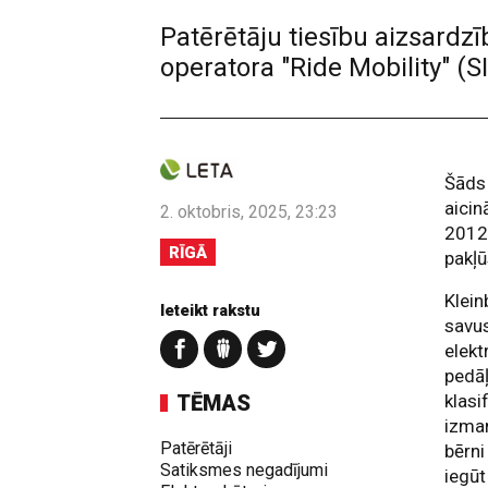
Patērētāju tiesību aizsardz
operatora "Ride Mobility" (
Šāds 
aicin
2. oktobris, 2025, 23:23
2012.
RĪGĀ
pakļū
Klein
Ieteikt rakstu
savus
elek
pedāļ
TĒMAS
klasi
izman
Patērētāji
bērni
Satiksmes negadījumi
iegūt