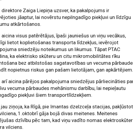
direktore Zaiga Liepiņa uzsver, ka pakalpojums ir
ējoties jāaptur, lai novērstu nepilngadīgo piekļuvi un līdzīgu
jumu atkārtošanos.
aicina visus patērētājus, īpaši jauniešus un viņu vecākus,
dīgi lietot koplietošanas transporta līdzekļus, ievērojot
lpojuma sniedzēju noteikumus un likumus. Tāpat PTAC
ina, ka elektrisko skūteru un citu mikromobilitātes rīku
ntošana bez atbilstošas sagatavotības un vecuma pārbaud
adīt nopietnus riskus gan pašam lietotājam, gan apkārtējiem
arī aicina pārējos pakalpojuma sniedzējus pārliecināties pa
īvu vecuma pārbaudes mehānismu darbību, lai nepieļautu
ngadīgo piekļuvi šiem transportlīdzekļiem.
jau ziņoja, ka Rīgā, pie Imantas dzelzceļa stacijas, pakļūsto
ilciena, 1.oktobrī gāja bojā divas meitenes. Meitenes
jušas dzīvību pēc tam, kad viņu vadīto nomas elektroskūter
ra vilciens.