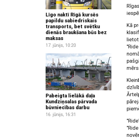
Rīgas
iespē
Līgo naktī Rīgā kursēs
papildu sabiedriskais
Kā pr
transports, bet svētku
klasi
dienās braukšana būs bez
maksas
lieto
17. jūnijs, 10:20
"Ride
nomā 
pašgā
mērs
Klein
dzīvī
Ārtel
Pabeigta lielākā daļa
pārej
Kundziņsalas pārvada
būvniecības darbu
piemē
16. jūnijs, 16:31
"Ride
"Ride
novēr