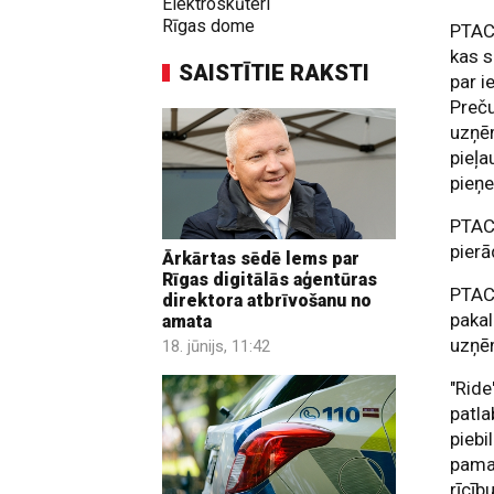
Elektroskūteri
Rīgas dome
PTAC 
kas s
SAISTĪTIE RAKSTI
par i
Preč
uzņē
pieļa
pieņ
PTAC
pierā
Ārkārtas sēdē lems par
Rīgas digitālās aģentūras
PTAC 
direktora atbrīvošanu no
pakal
amata
uzņē
18. jūnijs, 11:42
"Ride
patl
piebi
pama
rīcību