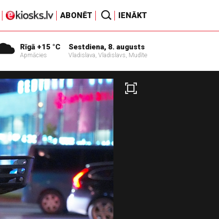
ABONĒT
IENĀKT
Rīgā +15 °C
Sestdiena, 8. augusts
Apmācies
Vladislava, Vladislavs, Mudīte