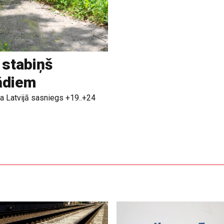
 stabiņš
rādiem
a Latvijā sasniegs +19..+24