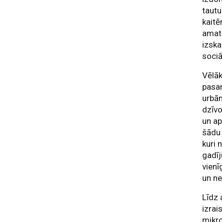
tautu
kaitē
amatp
izska
sociā
Vēlāk
pasar
urbā
dzīvo
un ap
šādu 
kuri 
gadīj
vienī
un ne
Līdz 
izrai
mikro