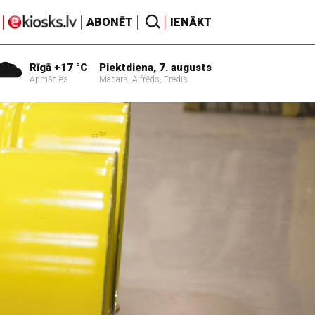
ABONĒT
IENĀKT
Rīgā +17 °C
Piektdiena, 7. augusts
Apmācies
Madars, Alfrēds, Fredis