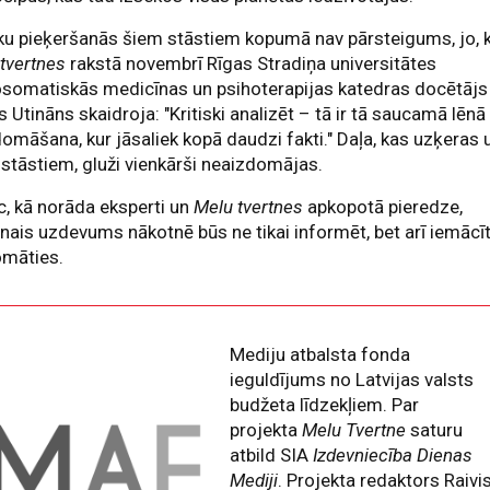
ku pieķeršanās šiem stāstiem kopumā nav pārsteigums, jo, 
tvertnes
rakstā novembrī Rīgas Stradiņa universitātes
osomatiskās medicīnas un psihoterapijas katedras docētājs
s Utināns skaidroja: "Kritiski analizēt – tā ir tā saucamā lēnā
domāšana, kur jāsaliek kopā daudzi fakti." Daļa, kas uzķeras 
stāstiem, gluži vienkārši neaizdomājas.
, kā norāda eksperti un
Melu tvertnes
apkopotā pieredze,
nais uzdevums nākotnē būs ne tikai informēt, bet arī iemācī
omāties.
Mediju atbalsta fonda
ieguldījums no Latvijas valsts
budžeta līdzekļiem. Par
projekta
Melu Tvertne
saturu
atbild SIA
Izdevniecība Dienas
Mediji
. Projekta redaktors Raivi