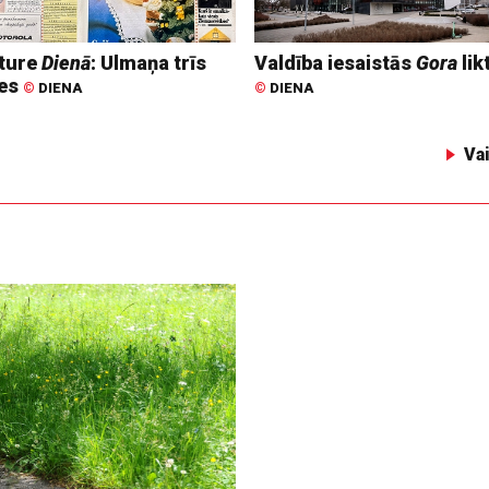
ture
Dienā
: Ulmaņa trīs
Valdība iesaistās
Gora
lik
tes
©
DIENA
©
DIENA
Va