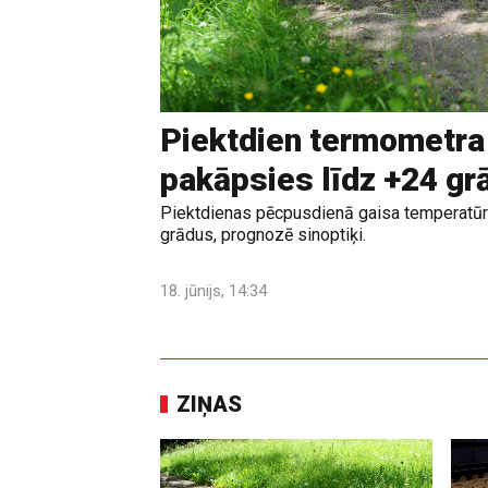
Piektdien termometra
pakāpsies līdz +24 g
Piektdienas pēcpusdienā gaisa temperatūr
grādus, prognozē sinoptiķi.
18. jūnijs, 14:34
ZIŅAS