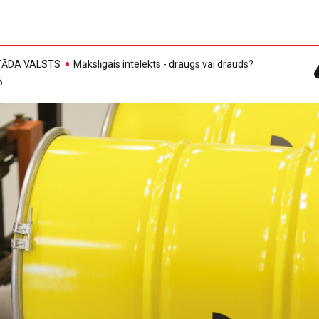
, TĀDA VALSTS
Mākslīgais intelekts - draugs vai drauds?
6