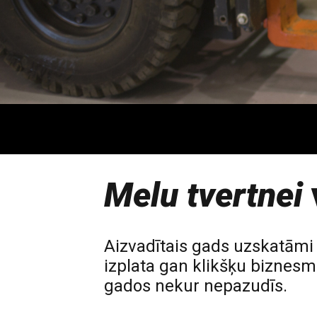
Melu tvertnei
Aizvadītais gads uzskatāmi 
izplata gan klikšķu biznesme
gados nekur nepazudīs.