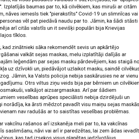
". Izplatījās baumas par to, kā cilvēkiem, kas miruši ar citām
m, nāves iemesls tiek "pierakstīts" Covid-19 un slimnīcas vai
ersonas vēl pat piedāvā naudu par to. Jāmin, ka šādi stāsti
nēja arī citās valstīs un it sevišķi populāri bija Krievijas
lajos tīklos.
, kad zinātnieki sāka rekomendēt sevis un apkārtējo
gāšanai valkāt sejas maskas, melu izplatītāji dalījās ar
najām leģendām par sejas masku pārdevējiem, kas staigā n
kļa uz dzīvokli un, piedāvājot uzlaikot masku, saindē cilvēku
zog. Jāmin, ka Valsts policija nebija saskārusies ne ar vienu
gadījumu. Otrs viltus ziņu veids bija par bērniem un cilvēkie
nosmakuši, valkājot aizsargmaskas. Arī par šādiem
umiem veselības aprūpes speciālisti nebija dzirdējuši un
gi norādīja, ka ārsti mēdzot pavadīt visu maiņu sejas maskā
vienam nav radušās ar to saistītas veselības problēmas.
ar vakcīnu rašanos arī izskanēja meli par to, ka vakcīnas
sīs saslimšanu, nāvi vai arī ir paredzētas, lai zem ādas ievadī
čipus, kas tad izsekos visus planētas iedzīvotājus.