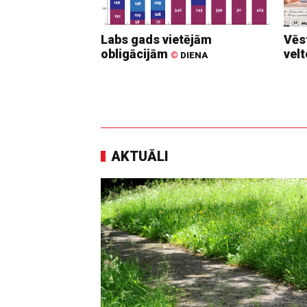
Labs gads vietējām
Vēs
obligācijām
vel
©
DIENA
AKTUĀLI