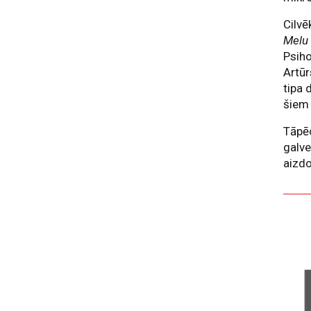
Cilvē
Melu 
Psih
Artūr
tipa 
šiem 
Tāpēc
galve
aizd