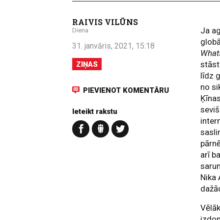
RAIVIS VILŪNS
Ja ag
Diena
globā
31. janvāris, 2021, 15:18
What
stāst
ZIŅAS
līdz 
no si
PIEVIENOT KOMENTĀRU
Ķīnas
seviš
Ieteikt rakstu
inter
sasli
pārnē
arī b
saru
Nika 
dažād
Vēlāk
izdom