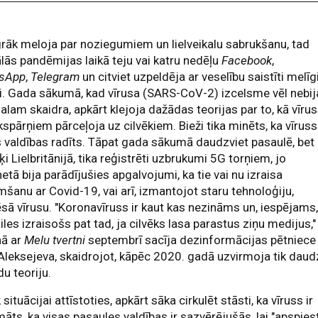
rāk meloja par noziegumiem un lielveikalu sabrukšanu, tad
lās pandēmijas laikā teju vai katru nedēļu
Facebook
,
sApp
,
Telegram
un citviet uzpeldēja ar veselību saistīti melīg
i. Gada sākumā, kad vīrusa (SARS-CoV-2) izcelsme vēl nebij
galam skaidra, apkārt klejoja dažādas teorijas par to, kā vīru
kspārņiem pārceļoja uz cilvēkiem. Bieži tika minēts, ka vīruss 
 valdības radīts. Tāpat gada sākumā daudzviet pasaulē, bet
ķi Lielbritānijā, tika reģistrēti uzbrukumi 5G torņiem, jo
netā bija parādījušies apgalvojumi, ka tie vai nu izraisa
mšanu ar Covid-19, vai arī, izmantojot staru tehnoloģiju,
sā vīrusu. "Koronavīruss ir kaut kas nezināms un, iespējams
ailes izraisošs pat tad, ja cilvēks lasa parastus ziņu medijus,"
nā ar
Melu tvertni
septembrī sacīja dezinformācijas pētniece
Aleksejeva, skaidrojot, kāpēc 2020. gadā uzvirmoja tik daud
u teoriju.
 situācijai attīstoties, apkārt sāka cirkulēt stāsti, ka vīruss ir
āts, ka visas pasaules valdības ir sazvērējušās, lai "apspies