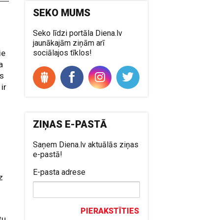
SEKO MUMS
Seko līdzi portāla Diena.lv
jaunākajām ziņām arī
ie
sociālajos tīklos!
a
ss
ir
ZIŅAS E-PASTĀ
,
Saņem Diena.lv aktuālās ziņas
e-pastā!
E-pasta adrese
z
PIERAKSTĪTIES
tu