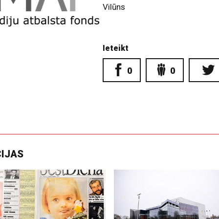
Vilūns
Ieteikt
0
0
CIJAS