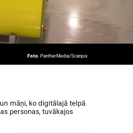
Foto
: PantherMedia/Scanpix
n māņi, ko digitālajā telpā
kas personas, tuvākajos