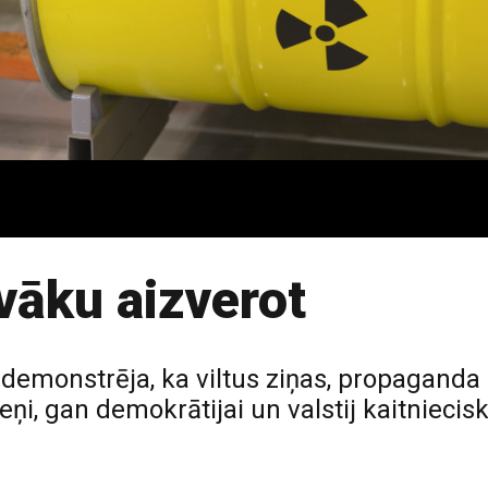
vāku aizverot
demonstrēja, ka viltus ziņas, propaganda u
ņi, gan demokrātijai un valstij kaitniecis