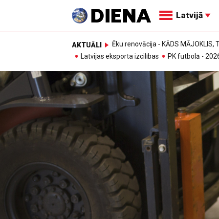
Latvijā
Ēku renovācija - KĀDS MĀJOKLIS
AKTUĀLI
Latvijas eksporta izcilības
PK futbolā - 202