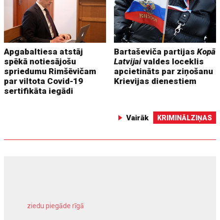
Apgabaltiesa atstāj
Bartaševiča partijas
Kopā
spēkā notiesājošu
Latvijai
valdes loceklis
spriedumu Rimšēvičam
apcietināts par ziņošanu
par viltota Covid-19
Krievijas dienestiem
sertifikāta iegādi
Vairāk
KRIMINĀLZIŅAS
ziedu piegāde rīgā
meliorācijas darbi