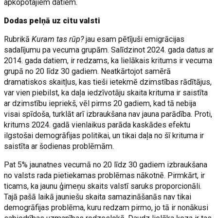
apkopotajiem datiem.
Dodas pelņā uz citu valsti
Rubrikā
Kuram tas rūp?
jau esam pētījuši emigrācijas
sadalījumu pa vecuma grupām. Salīdzinot 2024. gada datus ar
2014. gada datiem, ir redzams, ka lielākais kritums ir vecuma
grupā no 20 līdz 30 gadiem. Neatkārtojot samērā
dramatiskos skaitļus, kas tieši ietekmē dzimstības rādītājus,
var vien piebilst, ka daļa iedzīvotāju skaita krituma ir saistīta
ar dzimstību iepriekš, vēl pirms 20 gadiem, kad tā nebija
visai spīdoša, turklāt arī izbraukšana nav jauna parādība. Proti,
kritums 2024. gadā vienlaikus parāda kaskādes efektu
ilgstošai demogrāfijas politikai, un tikai daļa no šī krituma ir
saistīta ar šodienas problēmām.
Pat 5% jaunatnes vecumā no 20 līdz 30 gadiem izbraukšana
no valsts rada pietiekamas problēmas nākotnē. Pirmkārt, ir
ticams, ka jaunu ģimeņu skaits valstī saruks proporcionāli.
Tajā pašā laikā jauniešu skaita samazināšanās nav tikai
demogrāfijas problēma, kuru redzam pirmo, jo tā ir nonākusi