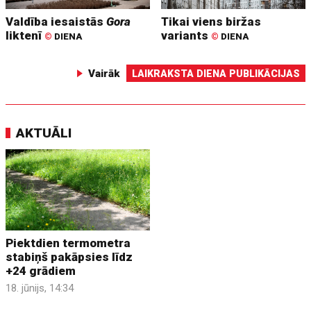
Valdība iesaistās
Gora
Tikai viens biržas
liktenī
variants
©
DIENA
©
DIENA
Vairāk
LAIKRAKSTA DIENA PUBLIKĀCIJAS
AKTUĀLI
Piektdien termometra
stabiņš pakāpsies līdz
+24 grādiem
18. jūnijs, 14:34