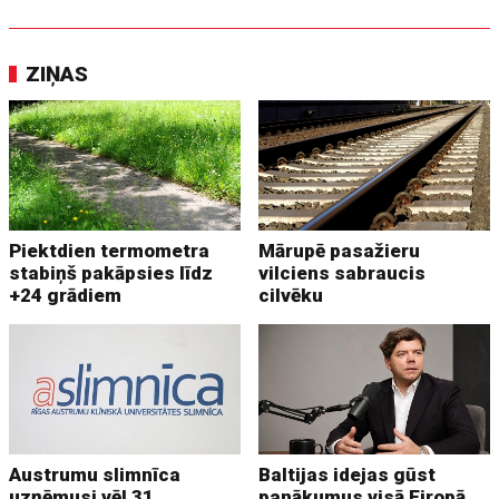
ZIŅAS
Piektdien termometra
Mārupē pasažieru
stabiņš pakāpsies līdz
vilciens sabraucis
+24 grādiem
cilvēku
Austrumu slimnīca
Baltijas idejas gūst
uzņēmusi vēl 31
panākumus visā Eiropā