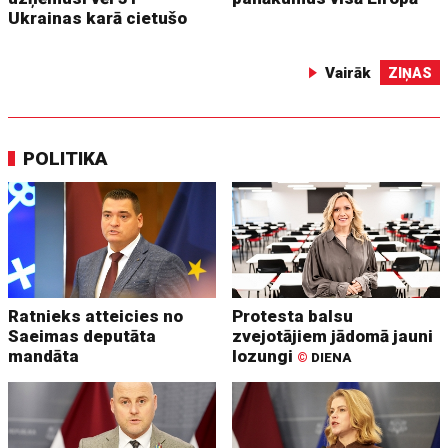
Ukrainas karā cietušo
Vairāk
ZIŅAS
POLITIKA
Ratnieks atteicies no
Protesta balsu
Saeimas deputāta
zvejotājiem jādomā jauni
mandāta
lozungi
©
DIENA