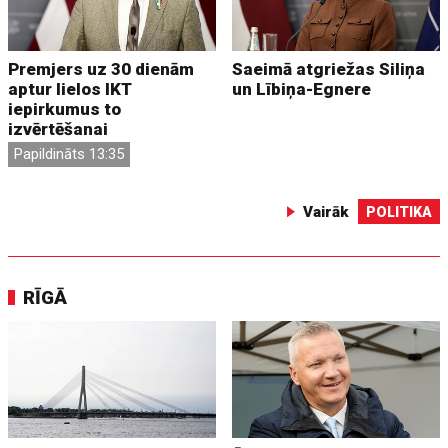
Premjers uz 30 dienām
Saeimā atgriežas Siliņa
aptur lielos IKT
un Lībiņa-Egnere
iepirkumus to
izvērtēšanai
Papildināts 13:35
Vairāk
POLITIKA
RĪGĀ