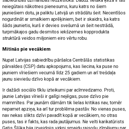
sabiedrības uzmanības redzeslokā. Daudz lielāka ķeza ir tas
neiegūtais nākotnes pienesums, kuru katrs no šiem
jauniešiem dotu, ja paliktu Latvijā un strādātu šeit. Necentīšos
nogurdināt ar smalkiem aprēķiniem, bet ir skaidrs, ka katrs
šāds jaunietis, kurš ir devies svešumā un šeit nestrādā,
turpmākajos gadu desmitos iekšzemes kopprodukta
struktūrā veidos miljoniem eiro vērtu robu.
Mitinās pie vecākiem
Nupat Latvijas sabiedrību pāršalca Centrālās statistikas
pārvaldes (CSP) datu apkopojums, kas liecina, ka puse no
jauniem vīriešiem vecumā līdz 25 gadiem un arī trešdaļa
jaunu sieviešu dzīvo kopā ar vecākiem.
Ir dažādi sociālo tīklu izteikumi par acīmredzamo. Proti,
jaunie Latvijas vīrieši ir galīgi nejēgas, puse dzīvo pie
mammītes. Par jaunām dāmām tik lielas kritikas nav, tomēr
nepamet apziņa, ka arī tur problēma pastāv. No vienas puses,
nav nekas slikts dzīvi pavadīt kopā ar vecākiem, no otras
puses, tas ir fakts, kas rada jautājumus. Ne velti karikatūrists
Gatis Šļūka bija izveidojis virkni smaidu raisošu zīmējumu par