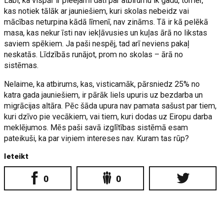
Labi, ka vispār ir pieejami dati par atbirumu ik gadu, tomēr,
kas notiek tālāk ar jauniešiem, kuri skolas nebeidz vai
mācības neturpina kādā līmenī, nav zināms. Tā ir kā pelēkā
masa, kas nekur īsti nav iekļāvusies un kuļas ārā no likstas
saviem spēkiem. Ja paši nespēj, tad arī neviens pakaļ
neskatās. Līdzībās runājot, prom no skolas – ārā no
sistēmas.
Nelaime, ka atbirums, kas, visticamāk, pārsniedz 25% no
katra gada jauniešiem, ir pārāk liels upuris uz bezdarba un
migrācijas altāra. Pēc šāda upura nav pamata sašust par tiem,
kuri dzīvo pie vecākiem, vai tiem, kuri dodas uz Eiropu darba
meklējumos. Mēs paši savā izglītības sistēmā esam
pateikuši, ka par viņiem intereses nav. Kuram tas rūp?
Ieteikt
0
0