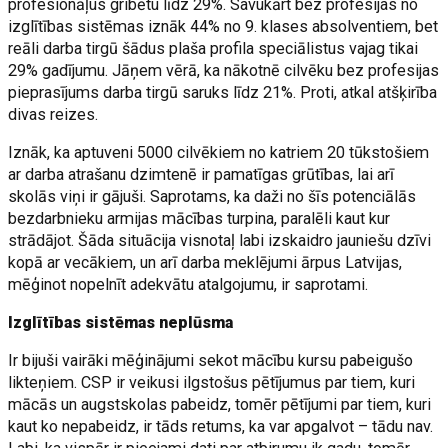
profesionāļus gribētu līdz 29%. Savukārt bez profesijas no
izglītības sistēmas iznāk 44% no 9. klases absolventiem, bet
reāli darba tirgū šādus plaša profila speciālistus vajag tikai
29% gadījumu. Jāņem vērā, ka nākotnē cilvēku bez profesijas
pieprasījums darba tirgū saruks līdz 21%. Proti, atkal atšķirība
divas reizes.
Iznāk, ka aptuveni 5000 cilvēkiem no katriem 20 tūkstošiem
ar darba atrašanu dzimtenē ir pamatīgas grūtības, lai arī
skolās viņi ir gājuši. Saprotams, ka daži no šīs potenciālās
bezdarbnieku armijas mācības turpina, paralēli kaut kur
strādājot. Šāda situācija visnotaļ labi izskaidro jauniešu dzīvi
kopā ar vecākiem, un arī darba meklējumi ārpus Latvijas,
mēģinot nopelnīt adekvātu atalgojumu, ir saprotami.
Izglītības sistēmas neplūsma
Ir bijuši vairāki mēģinājumi sekot mācību kursu pabeigušo
likteņiem. CSP ir veikusi ilgstošus pētījumus par tiem, kuri
mācās un augstskolas pabeidz, tomēr pētījumi par tiem, kuri
kaut ko nepabeidz, ir tāds retums, ka var apgalvot – tādu nav.