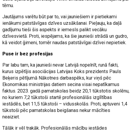
tēmu.
Jautājums varētu būt par to, vai jauniešiem ir pietiekami
ienākumi patstāvīgas dzīves uzsākšanai. Pieļauju, ka daļā
gadījumu tieši šis aspekts ir iemesls palikt vecāku
dzīvesvietā. Proti, iespējams, ka šie jaunieši strādā un gudro,
kā veidot ģimeni, tomēr naudas patstāvīgai dzīvei nepietiek.
Puse ir bez profesijas
Par labu tam, ka jaunieši nevar Latvijā nopelnīt, runā fakti,
kurus izpētījis asociācijas Latvijas Koks prezidents Pauls
Beķeris pētījumā Nākotnes darbaspēks, kur viņš pēc
Ekonomikas ministrijas datiem secina visai nepatīkamus
faktus. 2023. gadā pamatskolas beidz 20,1 tūkstotis skolēnu,
no kuriem 7,2 tūkstoši startē profesionālās izglītības
iestādēs, bet 11,5 tūkstoši – vidusskolās. Proti, aptuveni 1,4
tūkstoši pēc pamatskolas beigšanas nekur mācīties
neaiziet.
Tālāk ir vēl trakāk. Profesionālās mācību iestādes