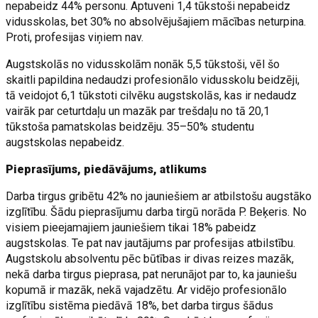
nepabeidz 44% personu. Aptuveni 1,4 tūkstoši nepabeidz
vidusskolas, bet 30% no absolvējušajiem mācības neturpina.
Proti, profesijas viņiem nav.
Augstskolās no vidusskolām nonāk 5,5 tūkstoši, vēl šo
skaitli papildina nedaudzi profesionālo vidusskolu beidzēji,
tā veidojot 6,1 tūkstoti cilvēku augstskolās, kas ir nedaudz
vairāk par ceturtdaļu un mazāk par trešdaļu no tā 20,1
tūkstoša pamatskolas beidzēju. 35–50% studentu
augstskolas nepabeidz.
Pieprasījums, piedāvājums, atlikums
Darba tirgus gribētu 42% no jauniešiem ar atbilstošu augstāko
izglītību. Šādu pieprasījumu darba tirgū norāda P. Beķeris. No
visiem pieejamajiem jauniešiem tikai 18% pabeidz
augstskolas. Te pat nav jautājums par profesijas atbilstību.
Augstskolu absolventu pēc būtības ir divas reizes mazāk,
nekā darba tirgus pieprasa, pat nerunājot par to, ka jauniešu
kopumā ir mazāk, nekā vajadzētu. Ar vidējo profesionālo
izglītību sistēma piedāvā 18%, bet darba tirgus šādus