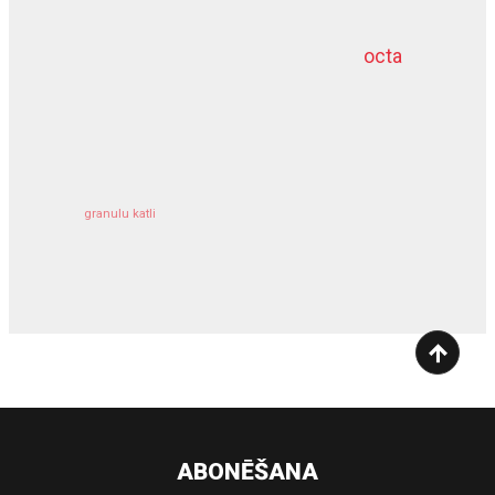
octa
dziļurbums
kravu apdrošināšana
granulu katli
siltumsūknis
ABONĒŠANA