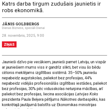
Katrs darba tirgum zudušais jaunietis ir
robs ekonomikā.
JĀNIS GOLDBERGS
Dienas Bizness, speciāli Dienai
28. novembris, 2025, 9:00
ZIŅAS
Jaunieši dzīvo pie vecākiem, jaunieši pamet Latviju, un vispār
ar jauniešiem mums viss ir gandrīz slikti, bet visu šo bēdu
cēlonis meklējams izglītības sistēmā. 35–50% jauniešu
nepabeidz augstskolas, paliekot bez profesijas, 44%
nepabeidz vidējās profesionālās izglītības iestādes, paliekot
bez profesijas, 30% pēc vidusskolas neturpina mācības, arī
paliekot bez profesijas, liecina asociācijas
Latvijas Koks
prezidenta Paula Beķera pētījums
Nākotnes darbaspēks
, kas
konkrētajā jautājumā balstīts uz Ekonomikas ministrijas