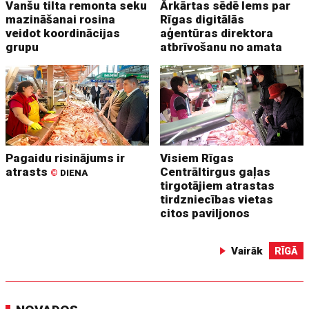
Vanšu tilta remonta seku
Ārkārtas sēdē lems par
mazināšanai rosina
Rīgas digitālās
veidot koordinācijas
aģentūras direktora
grupu
atbrīvošanu no amata
Pagaidu risinājums ir
Visiem Rīgas
atrasts
Centrāltirgus gaļas
©
DIENA
tirgotājiem atrastas
tirdzniecības vietas
citos paviljonos
Vairāk
RĪGĀ