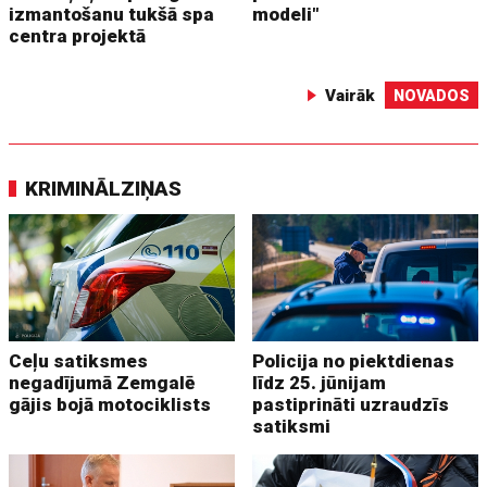
izmantošanu tukšā spa
modeli"
centra projektā
Vairāk
NOVADOS
KRIMINĀLZIŅAS
Ceļu satiksmes
Policija no piektdienas
negadījumā Zemgalē
līdz 25. jūnijam
gājis bojā motociklists
pastiprināti uzraudzīs
satiksmi