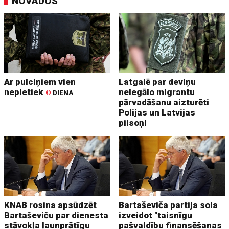
NOVADOS
Ar pulciņiem vien
Latgalē par deviņu
nepietiek
nelegālo migrantu
©
DIENA
pārvadāšanu aizturēti
Polijas un Latvijas
pilsoņi
KNAB rosina apsūdzēt
Bartaševiča partija sola
Bartaševiču par dienesta
izveidot "taisnīgu
stāvokļa ļaunprātīgu
pašvaldību finansēšanas