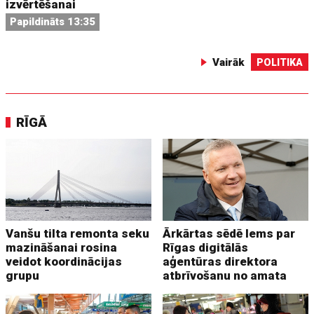
izvērtēšanai
Papildināts 13:35
Vairāk
POLITIKA
RĪGĀ
Vanšu tilta remonta seku
Ārkārtas sēdē lems par
mazināšanai rosina
Rīgas digitālās
veidot koordinācijas
aģentūras direktora
grupu
atbrīvošanu no amata