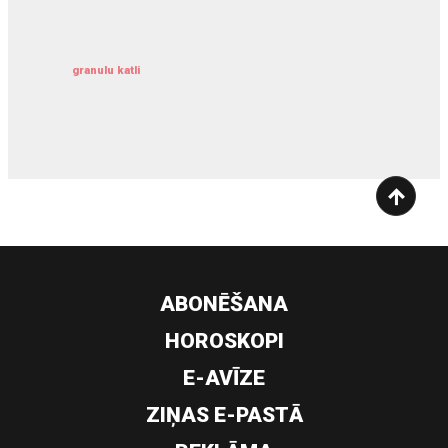
granulu katli
siltumsūknis
ABONĒŠANA
HOROSKOPI
E-AVĪZE
ZIŅAS E-PASTĀ