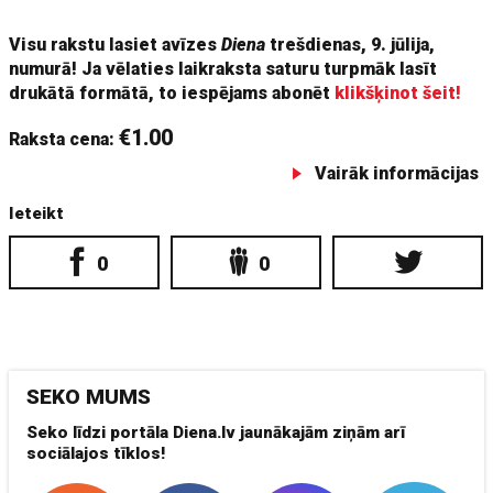
nozīmē, ka ieguldīsim līdzekļus nevis citai
Visu rakstu lasiet avīzes
Diena
trešdienas, 9. jūlija,
numurā! Ja vēlaties laikraksta saturu turpmāk lasīt
drukātā formātā, to iespējams abonēt
klikšķinot šeit!
€1.00
Raksta cena:
Vairāk informācijas
Ieteikt
0
0
SEKO MUMS
Seko līdzi portāla Diena.lv jaunākajām ziņām arī
sociālajos tīklos!