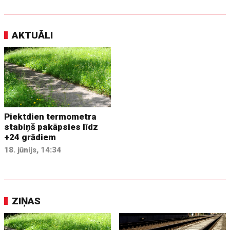
AKTUĀLI
Piektdien termometra
stabiņš pakāpsies līdz
+24 grādiem
18. jūnijs, 14:34
ZIŅAS