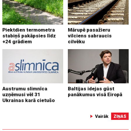
Piektdien termometra
Mārupē pasažieru
stabiņš pakāpsies līdz
vilciens sabraucis
+24 grādiem
cilvēku
Austrumu slimnīca
Baltijas idejas gūst
uzņēmusi vēl 31
panākumus visā Eiropā
Ukrainas karā cietušo
Vairāk
ZIŅAS