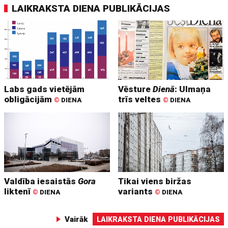
LAIKRAKSTA DIENA PUBLIKĀCIJAS
Labs gads vietējām
Vēsture
Dienā
: Ulmaņa
obligācijām
trīs veltes
©
DIENA
©
DIENA
Valdība iesaistās
Gora
Tikai viens biržas
liktenī
variants
©
DIENA
©
DIENA
Vairāk
LAIKRAKSTA DIENA PUBLIKĀCIJAS