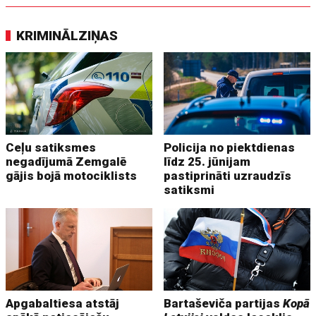
KRIMINĀLZIŅAS
Ceļu satiksmes
Policija no piektdienas
negadījumā Zemgalē
līdz 25. jūnijam
gājis bojā motociklists
pastiprināti uzraudzīs
satiksmi
Apgabaltiesa atstāj
Bartaševiča partijas
Kopā