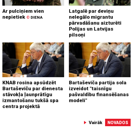
Ar pulciņiem vien
Latgalē par deviņu
nepietiek
nelegālo migrantu
©
DIENA
pārvadāšanu aizturēti
Polijas un Latvijas
pilsoņi
KNAB rosina apsūdzēt
Bartaševiča partija sola
Bartaševiču par dienesta
izveidot "taisnīgu
stāvokļa ļaunprātīgu
pašvaldību finansēšanas
izmantošanu tukšā spa
modeli"
centra projektā
Vairāk
NOVADOS