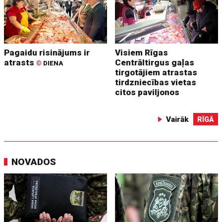
Pagaidu risinājums ir
Visiem Rīgas
atrasts
Centrāltirgus gaļas
©
DIENA
tirgotājiem atrastas
tirdzniecības vietas
citos paviljonos
Vairāk
RĪGĀ
NOVADOS