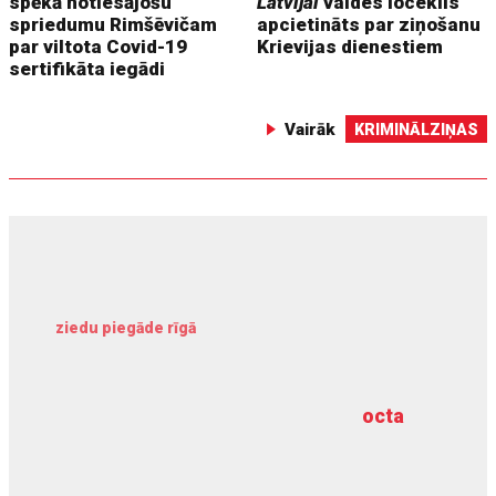
spēkā notiesājošu
Latvijai
valdes loceklis
spriedumu Rimšēvičam
apcietināts par ziņošanu
par viltota Covid-19
Krievijas dienestiem
sertifikāta iegādi
Vairāk
KRIMINĀLZIŅAS
ziedu piegāde rīgā
meliorācijas darbi
octa
dziļurbums
kravu apdrošināšana