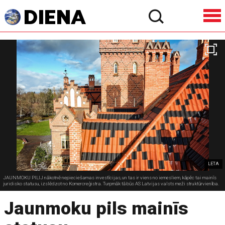
LETA
JAUNMOKU PILIJ nākotnē nepieciešamas investīcijas, un tas ir viens no iemesliem, kāpēc tai mainīs
juridisko statusu, izslēdzot no Komercreģistra. Turpmāk tā būs AS Latvijas valsts meži struktūrvienība.
Jaunmoku pils mainīs