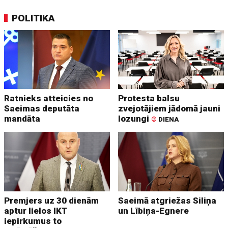
POLITIKA
Ratnieks atteicies no
Protesta balsu
Saeimas deputāta
zvejotājiem jādomā jauni
mandāta
lozungi
©
DIENA
Premjers uz 30 dienām
Saeimā atgriežas Siliņa
aptur lielos IKT
un Lībiņa-Egnere
iepirkumus to