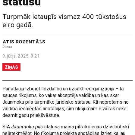
statusu
Turpmāk ietaupīs vismaz 400 tūkstošus
eiro gadā.
ATIS ROZENTĀLS
Diena
9. jūlijs, 2025, 9:21
ZIŅAS
Par atļauju izbeigt līdzdalību un uzsākt reorganizāciju – tā
saucas rīkojums, ko vakar akceptēja valdība un kas skar
Jaunmoku pils turpmāko juridisko statusu. Kā noprotams no
valdībā iesniegtās anotācijas, šim rīkojumam ir vairāk nekā
desmit gadu priekšvēsture.
SIA
Jaunmoku pils
statusa maiņa pils ikdienas dzīvi būtiski
neietekmēšot. No rīkojuma projekta anotācijas izriet, ka jau