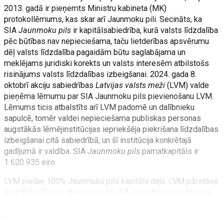
2013. gadā ir pieņemts Ministru kabineta (MK)
protokollēmums, kas skar arī Jaunmoku pili. Secināts, ka
SIA
Jaunmoku pils
ir kapitālsabiedrība, kurā valsts līdzdalība
pēc būtības nav nepieciešama, taču lietderības apsvērumu
dēļ valsts līdzdalība pagaidām būtu saglabājama un
meklējams juridiski korekts un valsts interesēm atbilstošs
risinājums valsts līdzdalības izbeigšanai. 2024. gada 8.
oktobrī akciju sabiedrības
Latvijas valsts meži
(LVM) valde
pieņēma lēmumu par SIA Jaunmoku pils pievienošanu LVM.
Lēmums ticis atbalstīts arī LVM padomē un dalībnieku
sapulcē, tomēr valdei nepieciešama publiskas personas
augstākās lēmējinstitūcijas iepriekšēja piekrišana līdzdalības
izbeigšanai citā sabiedrībā, un šī institūcija konkrētajā
gadījumā ir valdība. SIA
Jaunmoku pils
pamatkapitāls ir
1 620 935 eiro.
LVM pieder 100% Jaunmoku pils kapitāla daļu. LVM pārstāve
Inga Kalna Dienai apliecināja, ka SIA
Jaunmoku pils
statusa
maiņa attiecībās ar LVM neko nemainīs, jo "SIA
Jaunmoku
pils
no meitas sabiedrības kļūst par LVM struktūrvienību, kas