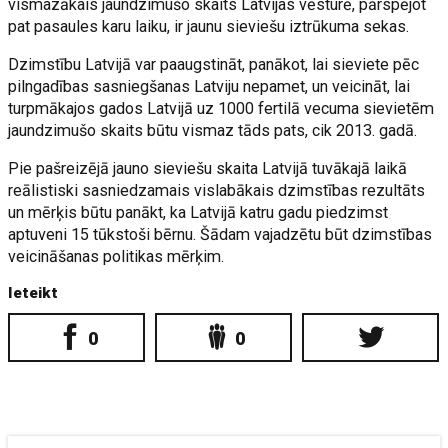
vismazākais jaundzimušo skaits Latvijas vēsturē, pārspējot
pat pasaules karu laiku, ir jaunu sieviešu iztrūkuma sekas.
Dzimstību Latvijā var paaugstināt, panākot, lai sieviete pēc
pilngadības sasniegšanas Latviju nepamet, un veicināt, lai
turpmākajos gados Latvijā uz 1000 fertilā vecuma sievietēm
jaundzimušo skaits būtu vismaz tāds pats, cik 2013. gadā.
Pie pašreizējā jauno sieviešu skaita Latvijā tuvākajā laikā
reālistiski sasniedzamais vislabākais dzimstības rezultāts
un mērķis būtu panākt, ka Latvijā katru gadu piedzimst
aptuveni 15 tūkstoši bērnu. Šādam vajadzētu būt dzimstības
veicināšanas politikas mērķim.
Ieteikt
0
0