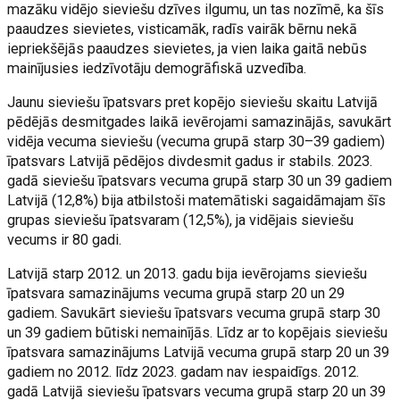
mazāku vidējo sieviešu dzīves ilgumu, un tas nozīmē, ka šīs
paaudzes sievietes, visticamāk, radīs vairāk bērnu nekā
iepriekšējās paaudzes sievietes, ja vien laika gaitā nebūs
mainījusies iedzīvotāju demogrāfiskā uzvedība.
Jaunu sieviešu īpatsvars pret kopējo sieviešu skaitu Latvijā
pēdējās desmitgades laikā ievērojami samazinājās, savukārt
vidēja vecuma sieviešu (vecuma grupā starp 30–39 gadiem)
īpatsvars Latvijā pēdējos divdesmit gadus ir stabils. 2023.
gadā sieviešu īpatsvars vecuma grupā starp 30 un 39 gadiem
Latvijā (12,8%) bija atbilstoši matemātiski sagaidāmajam šīs
grupas sieviešu īpatsvaram (12,5%), ja vidējais sieviešu
vecums ir 80 gadi.
Latvijā starp 2012. un 2013. gadu bija ievērojams sieviešu
īpatsvara samazinājums vecuma grupā starp 20 un 29
gadiem. Savukārt sieviešu īpatsvars vecuma grupā starp 30
un 39 gadiem būtiski nemainījās. Līdz ar to kopējais sieviešu
īpatsvara samazinājums Latvijā vecuma grupā starp 20 un 39
gadiem no 2012. līdz 2023. gadam nav iespaidīgs. 2012.
gadā Latvijā sieviešu īpatsvars vecuma grupā starp 20 un 39