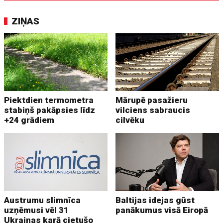
ZIŅAS
Piektdien termometra
Mārupē pasažieru
stabiņš pakāpsies līdz
vilciens sabraucis
+24 grādiem
cilvēku
Austrumu slimnīca
Baltijas idejas gūst
uzņēmusi vēl 31
panākumus visā Eiropā
Ukrainas karā cietušo