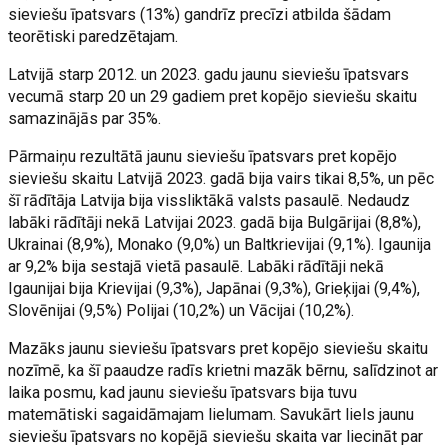
sieviešu īpatsvars (13%) gandrīz precīzi atbilda šādam
teorētiski paredzētajam.
Latvijā starp 2012. un 2023. gadu jaunu sieviešu īpatsvars
vecumā starp 20 un 29 gadiem pret kopējo sieviešu skaitu
samazinājās par 35%.
Pārmaiņu rezultātā jaunu sieviešu īpatsvars pret kopējo
sieviešu skaitu Latvijā 2023. gadā bija vairs tikai 8,5%, un pēc
šī rādītāja Latvija bija vissliktākā valsts pasaulē. Nedaudz
labāki rādītāji nekā Latvijai 2023. gadā bija Bulgārijai (8,8%),
Ukrainai (8,9%), Monako (9,0%) un Baltkrievijai (9,1%). Igaunija
ar 9,2% bija sestajā vietā pasaulē. Labāki rādītāji nekā
Igaunijai bija Krievijai (9,3%), Japānai (9,3%), Grieķijai (9,4%),
Slovēnijai (9,5%) Polijai (10,2%) un Vācijai (10,2%).
Mazāks jaunu sieviešu īpatsvars pret kopējo sieviešu skaitu
nozīmē, ka šī paaudze radīs krietni mazāk bērnu, salīdzinot ar
laika posmu, kad jaunu sieviešu īpatsvars bija tuvu
matemātiski sagaidāmajam lielumam. Savukārt liels jaunu
sieviešu īpatsvars no kopējā sieviešu skaita var liecināt par