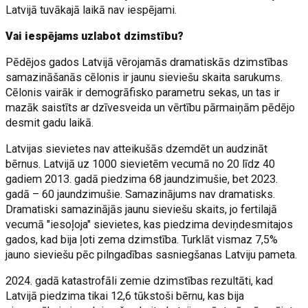
Latvijā tuvākajā laikā nav iespējami.
Vai iespējams uzlabot dzimstību?
Pēdējos gados Latvijā vērojamās dramatiskās dzimstības
samazināšanās cēlonis ir jaunu sieviešu skaita sarukums.
Cēlonis vairāk ir demogrāfisko parametru sekas, un tas ir
mazāk saistīts ar dzīvesveida un vērtību pārmaiņām pēdējo
desmit gadu laikā.
Latvijas sievietes nav atteikušās dzemdēt un audzināt
bērnus. Latvijā uz 1000 sievietēm vecumā no 20 līdz 40
gadiem 2013. gadā piedzima 68 jaundzimušie, bet 2023.
gadā – 60 jaundzimušie. Samazinājums nav dramatisks.
Dramatiski samazinājās jaunu sieviešu skaits, jo fertilajā
vecumā "iesoļoja" sievietes, kas piedzima deviņdesmitajos
gados, kad bija ļoti zema dzimstība. Turklāt vismaz 7,5%
jauno sieviešu pēc pilngadības sasniegšanas Latviju pameta.
2024. gadā katastrofāli zemie dzimstības rezultāti, kad
Latvijā piedzima tikai 12,6 tūkstoši bērnu, kas bija