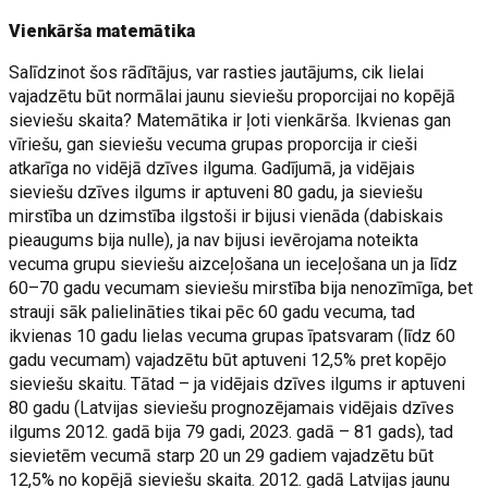
Vienkārša matemātika
Salīdzinot šos rādītājus, var rasties jautājums, cik lielai
vajadzētu būt normālai jaunu sieviešu proporcijai no kopējā
sieviešu skaita? Matemātika ir ļoti vienkārša. Ikvienas gan
vīriešu, gan sieviešu vecuma grupas proporcija ir cieši
atkarīga no vidējā dzīves ilguma. Gadījumā, ja vidējais
sieviešu dzīves ilgums ir aptuveni 80 gadu, ja sieviešu
mirstība un dzimstība ilgstoši ir bijusi vienāda (dabiskais
pieaugums bija nulle), ja nav bijusi ievērojama noteikta
vecuma grupu sieviešu aizceļošana un ieceļošana un ja līdz
60–70 gadu vecumam sieviešu mirstība bija nenozīmīga, bet
strauji sāk palielināties tikai pēc 60 gadu vecuma, tad
ikvienas 10 gadu lielas vecuma grupas īpatsvaram (līdz 60
gadu vecumam) vajadzētu būt aptuveni 12,5% pret kopējo
sieviešu skaitu. Tātad – ja vidējais dzīves ilgums ir aptuveni
80 gadu (Latvijas sieviešu prognozējamais vidējais dzīves
ilgums 2012. gadā bija 79 gadi, 2023. gadā – 81 gads), tad
sievietēm vecumā starp 20 un 29 gadiem vajadzētu būt
12,5% no kopējā sieviešu skaita. 2012. gadā Latvijas jaunu