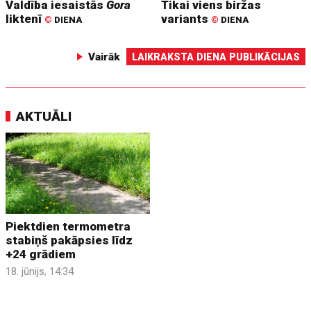
Valdība iesaistās
Gora
Tikai viens biržas
liktenī
variants
©
DIENA
©
DIENA
Vairāk
LAIKRAKSTA DIENA PUBLIKĀCIJAS
AKTUĀLI
Piektdien termometra
stabiņš pakāpsies līdz
+24 grādiem
18. jūnijs, 14:34