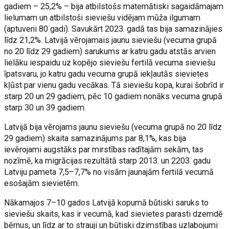
gadiem – 25,2% – bija atbilstošs matemātiski sagaidāmajam
lielumam un atbilstoši sieviešu vidējam mūža ilgumam
(aptuveni 80 gadi). Savukārt 2023. gadā tas bija samazinājies
līdz 21,2%. Latvijā vērojamais jaunu sieviešu (vecuma grupā
no 20 līdz 29 gadiem) sarukums ar katru gadu atstās arvien
lielāku iespaidu uz kopējo sieviešu fertilā vecuma sieviešu
īpatsvaru, jo katru gadu vecuma grupā iekļautās sievietes
kļūst par vienu gadu vecākas. Tā sieviešu kopa, kurai šobrīd ir
starp 20 un 29 gadiem, pēc 10 gadiem nonāks vecuma grupā
starp 30 un 39 gadiem.
Latvijā bija vērojams jaunu sieviešu (vecuma grupā no 20 līdz
29 gadiem) skaita samazinājums par 8,1%, kas bija
ievērojami augstāks par mirstības radītajām sekām, tas
nozīmē, ka migrācijas rezultātā starp 2013. un 2203. gadu
Latviju pameta 7,5–7,7% no visām jaunajām fertilā vecumā
esošajām sievietēm.
Nākamajos 7–10 gados Latvijā kopumā būtiski saruks to
sieviešu skaits, kas ir vecumā, kad sievietes parasti dzemdē
bērnus, un līdz ar to strauji un būtiski dzimstības uzlabojumi