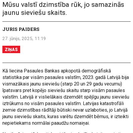
Mūsu valstī dzimstība rūk, jo samazinās
jaunu sieviešu skaits.
JURIS PAIDERS
27. jūnijs, 2025, 11:19
ZIŅAS
Kā liecina Pasaules Bankas apkopotā demogrāfiskā
statistika par visām pasaules valstīm, 2023. gadā Latvijā bija
vismazākais jaunu sieviešu (starp 20 un 29 gadu vecumu)
īpatsvars pret kopējo sieviešu skaitu starp visām pasaules
valstīm. Latvijā ir vislielākais dzemdēt spējīgu jaunu sieviešu
iztrūkums no visām pasaules valstīm. Latvijas katastrofāli
zemie dzimstības rādītāji būtiski nevar uzlaboties, jo Latvijā
jaunu sieviešu skaits, kuras varētu dzemdēt bērnus, ir izteikti
nepietiekams normālai paaudžu nomaiņai.