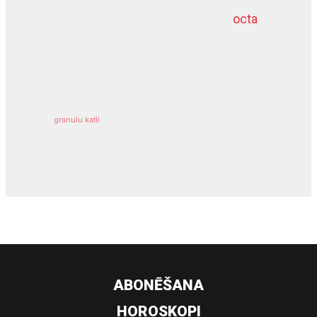
octa
dziļurbums
kravu apdrošināšana
granulu katli
siltumsūknis
ABONĒŠANA
HOROSKOPI