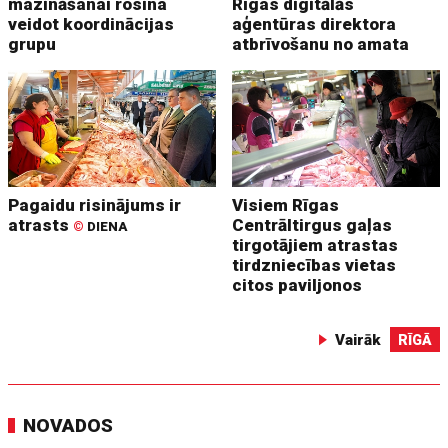
mazināšanai rosina
Rīgas digitālās
veidot koordinācijas
aģentūras direktora
grupu
atbrīvošanu no amata
Pagaidu risinājums ir
Visiem Rīgas
atrasts
Centrāltirgus gaļas
©
DIENA
tirgotājiem atrastas
tirdzniecības vietas
citos paviljonos
Vairāk
RĪGĀ
NOVADOS