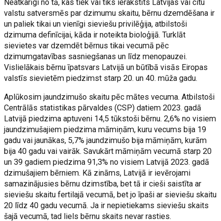
Neatkarīgi no tā, kas tiek vai tiks ierakstīts Latvijas vai citu
valstu satversmēs par dzimumu skaitu, bērnu dzemdēšana ir
un paliek tikai un vienīgi sieviešu privilēģija, atbilstoši
dzimuma definīcijai, kāda ir noteikta bioloģijā. Turklāt
sievietes var dzemdēt bērnus tikai vecumā pēc
dzimumgatavības sasniegšanas un līdz menopauzei.
Vislielākais bērnu īpatsvars Latvijā un būtībā visās Eiropas
valstīs sievietēm piedzimst starp 20. un 40. mūža gadu.
Aplūkosim jaundzimušo skaitu pēc mātes vecuma. Atbilstoši
Centrālās statistikas pārvaldes (CSP) datiem 2023. gadā
Latvijā piedzima aptuveni 14,5 tūkstoši bērnu. 2,6% no visiem
jaundzimušajiem piedzima māmiņām, kuru vecums bija 19
gadu vai jaunākas, 5,7% jaundzimušo bija māmiņām, kurām
bija 40 gadu vai vairāk. Savukārt māmiņām vecumā starp 20
un 39 gadiem piedzima 91,3% no visiem Latvijā 2023. gadā
dzimušajiem bērniem. Kā zināms, Latvijā ir ievērojami
samazinājusies bērnu dzimstība, bet tā ir cieši saistīta ar
sieviešu skaitu fertilajā vecumā, bet jo īpaši ar sieviešu skaitu
20 līdz 40 gadu vecumā. Ja ir nepietiekams sieviešu skaits
šajā vecumā, tad liels bērnu skaits nevar rasties.