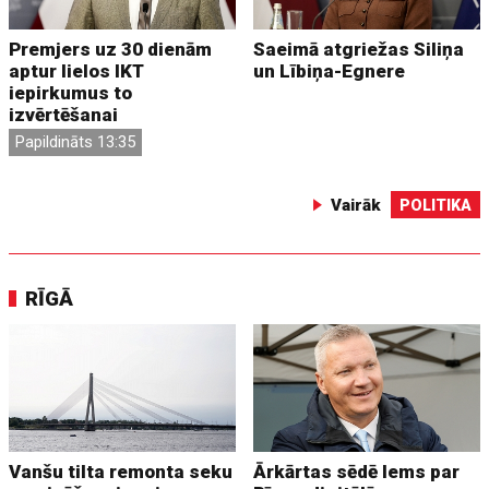
Premjers uz 30 dienām
Saeimā atgriežas Siliņa
aptur lielos IKT
un Lībiņa-Egnere
iepirkumus to
izvērtēšanai
Papildināts 13:35
Vairāk
POLITIKA
RĪGĀ
Vanšu tilta remonta seku
Ārkārtas sēdē lems par