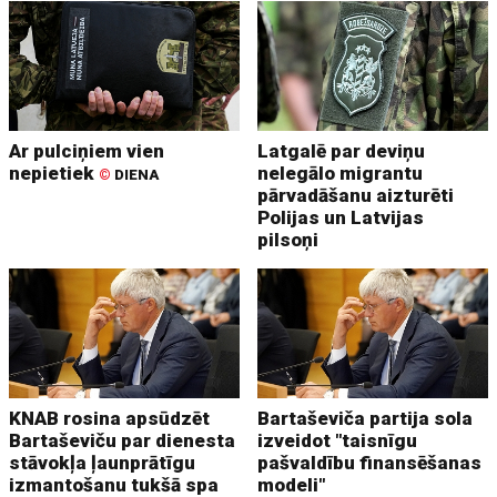
Ar pulciņiem vien
Latgalē par deviņu
nepietiek
nelegālo migrantu
©
DIENA
pārvadāšanu aizturēti
Polijas un Latvijas
pilsoņi
KNAB rosina apsūdzēt
Bartaševiča partija sola
Bartaševiču par dienesta
izveidot "taisnīgu
stāvokļa ļaunprātīgu
pašvaldību finansēšanas
izmantošanu tukšā spa
modeli"