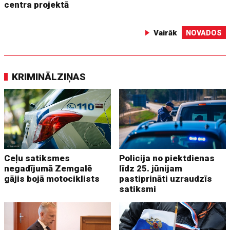
centra projektā
Vairāk
NOVADOS
KRIMINĀLZIŅAS
Ceļu satiksmes
Policija no piektdienas
negadījumā Zemgalē
līdz 25. jūnijam
gājis bojā motociklists
pastiprināti uzraudzīs
satiksmi