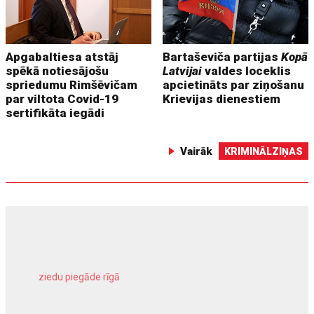
Apgabaltiesa atstāj
Bartaševiča partijas
Kopā
spēkā notiesājošu
Latvijai
valdes loceklis
spriedumu Rimšēvičam
apcietināts par ziņošanu
par viltota Covid-19
Krievijas dienestiem
sertifikāta iegādi
Vairāk
KRIMINĀLZIŅAS
ziedu piegāde rīgā
meliorācijas darbi