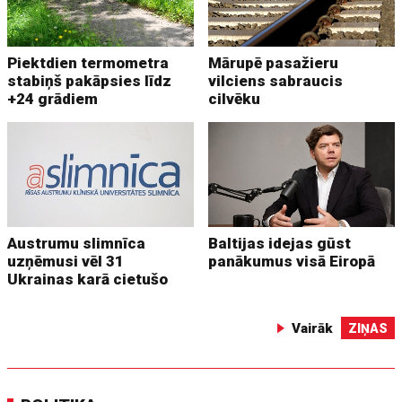
Piektdien termometra
Mārupē pasažieru
stabiņš pakāpsies līdz
vilciens sabraucis
+24 grādiem
cilvēku
Austrumu slimnīca
Baltijas idejas gūst
uzņēmusi vēl 31
panākumus visā Eiropā
Ukrainas karā cietušo
Vairāk
ZIŅAS