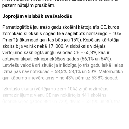
pazeminātajām prasībām.
Joprojām vislabāk svešvalodās
Pamatizglītībā jau trešo gadu skolēni kārtoja trīs CE, kuros
zemākais slieksnis šogad tika saglabāts nemainīgs – 10%
līmenī (nākamgad gan tas būs jau 15%). Kopējais kārtotāju
skaits bija vairāk nekā 17 000. Vislabākais vidējais
vērtējums sasniegts angļu valodas CE – 65,8%, kas ir
aptuveni tikpat, cik iepriekšējos gados (66,1% un 64%).
Latviešu valodā arī situācija ir līdzīga, jo trīs gadu laikā lielas
izmaiņas nav notikušas – 58,5%, 58,1% un 59%. Matemātikā
gan kāpums ir ievērojams – no 43% pērn uz 53,8% šogad.
Izkritušo skaita (vērtējums zem 10%) ziņā iezīmējas
samazinājums: vienu CE nav nokārtojis 441 skolēns
(iepriekšējos gados 881 un 729), divus – 53 (90 un 86), trīs
pa spēkam nebija 12 devītklasniekiem (iepriekš arī gandrīz
tikpat). Angļu valodā zem svītras palikuši mazāk nekā
iepriekš – 142 (156), latviešu valodā – 71 (88),