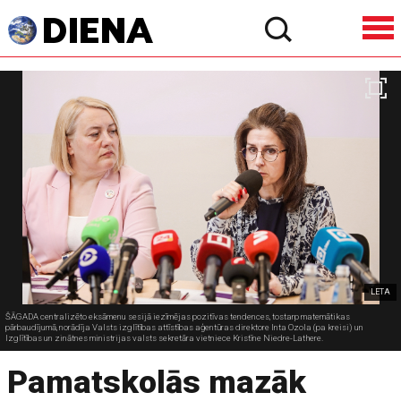
LETA
ŠĀGADA centralizēto eksāmenu sesijā iezīmējas pozitīvas tendences, tostarp matemātikas
pārbaudījumā, norādīja Valsts izglītības attīstības aģentūras direktore Inta Ozola (pa kreisi) un
Izglītības un zinātnes ministrijas valsts sekretāra vietniece Kristīne Niedre-Lathere.
Pamatskolās mazāk