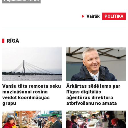
Vairāk
POLITIKA
RĪGĀ
Vanšu tilta remonta seku
Ārkārtas sēdē lems par
mazināšanai rosina
Rīgas digitālās
veidot koordinācijas
aģentūras direktora
grupu
atbrīvošanu no amata