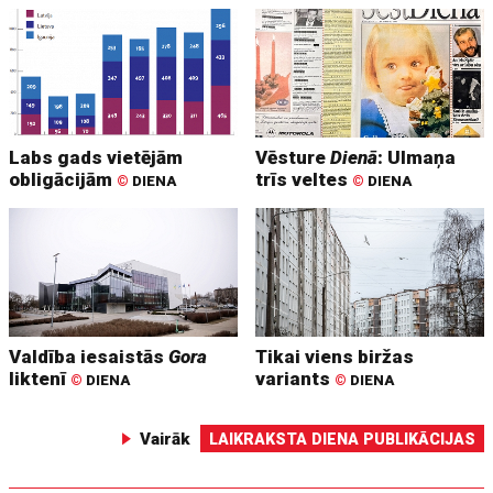
Labs gads vietējām
Vēsture
Dienā
: Ulmaņa
obligācijām
trīs veltes
©
DIENA
©
DIENA
Valdība iesaistās
Gora
Tikai viens biržas
liktenī
variants
©
DIENA
©
DIENA
Vairāk
LAIKRAKSTA DIENA PUBLIKĀCIJAS