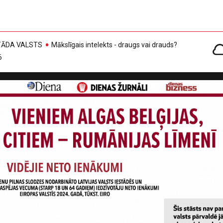
, TĀDA VALSTS
Mākslīgais intelekts - draugs vai drauds?
6