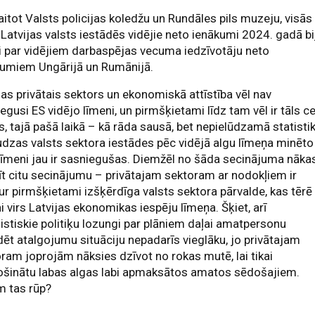
itot Valsts policijas koledžu un Rundāles pils muzeju, visās
 Latvijas valsts iestādēs vidējie neto ienākumi 2024. gadā bi
ki par vidējiem darbaspējas vecuma iedzīvotāju neto
kumiem Ungārijā un Rumānijā.
jas privātais sektors un ekonomiskā attīstība vēl nav
egusi ES vidējo līmeni, un pirmšķietami līdz tam vēl ir tāls c
, tajā pašā laikā – kā rāda sausā, bet nepielūdzamā statisti
dzas valsts sektora iestādes pēc vidējā algu līmeņa minēto
līmeni jau ir sasniegušas. Diemžēl no šāda secinājuma nāka
īt citu secinājumu – privātajam sektoram ar nodokļiem ir
ur pirmšķietami izšķērdīga valsts sektora pārvalde, kas tērē
ni virs Latvijas ekonomikas iespēju līmeņa. Šķiet, arī
istiskie politiķu lozungi par plāniem daļai amatpersonu
dēt atalgojumu situāciju nepadarīs vieglāku, jo privātajam
ram joprojām nāksies dzīvot no rokas mutē, lai tikai
ošinātu labas algas labi apmaksātos amatos sēdošajiem.
m tas rūp?