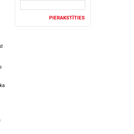
PIERAKSTĪTIES
ad
s
ika
m