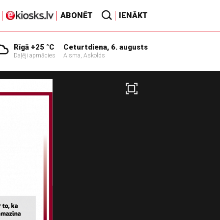
ABONĒT
IENĀKT
Rīgā +25 °C
Ceturtdiena, 6. augusts
Daļēji apmācies
Aisma, Askolds