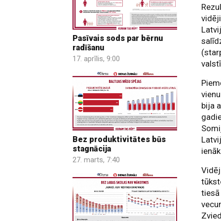
Rezul
vidēj
Latvi
Pasīvais sods par bērnu
salīd
radīšanu
(star
17. aprīlis, 9:00
valst
Piemē
vienu
bija 
gadie
Somij
Bez produktivitātes būs
Latvi
stagnācija
ienāk
27. marts, 7:40
Vidēj
tūkst
tiesā
vecu
Zvied