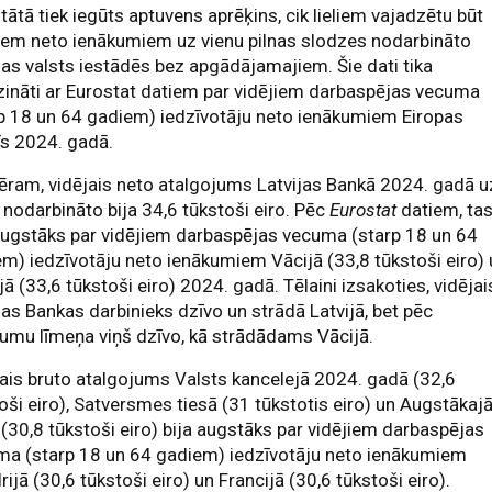
tātā tiek iegūts aptuvens aprēķins, cik lieliem vajadzētu būt
iem neto ienākumiem uz vienu pilnas slodzes nodarbināto
jas valsts iestādēs bez apgādājamajiem. Šie dati tika
zināti ar Eurostat datiem par vidējiem darbaspējas vecuma
p 18 un 64 gadiem) iedzīvotāju neto ienākumiem Eiropas
īs 2024. gadā.
ram, vidējais neto atalgojums Latvijas Bankā 2024. gadā u
 nodarbināto bija 34,6 tūkstoši eiro. Pēc
Eurostat
datiem, ta
augstāks par vidējiem darbaspējas vecuma (starp 18 un 64
m) iedzīvotāju neto ienākumiem Vācijā (33,8 tūkstoši eiro)
ā (33,6 tūkstoši eiro) 2024. gadā. Tēlaini izsakoties, vidējai
jas Bankas darbinieks dzīvo un strādā Latvijā, bet pēc
umu līmeņa viņš dzīvo, kā strādādams Vācijā.
ais bruto atalgojums Valsts kancelejā 2024. gadā (32,6
oši eiro), Satversmes tiesā (31 tūkstotis eiro) un Augstākaj
 (30,8 tūkstoši eiro) bija augstāks par vidējiem darbaspējas
ma (starp 18 un 64 gadiem) iedzīvotāju neto ienākumiem
rijā (30,6 tūkstoši eiro) un Francijā (30,6 tūkstoši eiro).