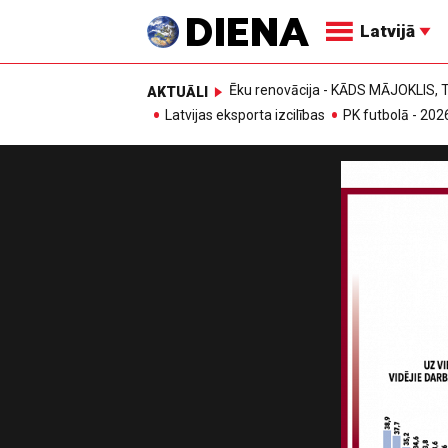
Latvijā
Ēku renovācija - KĀDS MĀJOKLIS
AKTUĀLI
Latvijas eksporta izcilības
PK futbolā - 202