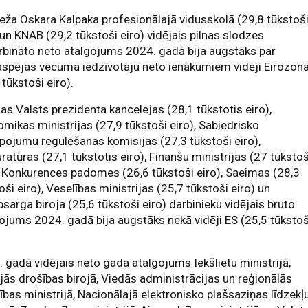
eža Oskara Kalpaka profesionālajā vidusskolā (29,8 tūkstoš
 un KNAB (29,2 tūkstoši eiro) vidējais pilnas slodzes
bināto neto atalgojums 2024. gadā bija augstāks par
spējas vecuma iedzīvotāju neto ienākumiem vidēji Eirozon
 tūkstoši eiro).
jas Valsts prezidenta kancelejas (28,1 tūkstotis eiro),
mikas ministrijas (27,9 tūkstoši eiro), Sabiedrisko
pojumu regulēšanas komisijas (27,3 tūkstoši eiro),
ratūras (27,1 tūkstotis eiro), Finanšu ministrijas (27 tūkstoš
, Konkurences padomes (26,6 tūkstoši eiro), Saeimas (28,3
oši eiro), Veselības ministrijas (25,7 tūkstoši eiro) un
bsarga biroja (25,6 tūkstoši eiro) darbinieku vidējais bruto
ojums 2024. gadā bija augstāks nekā vidēji ES (25,5 tūkstoš
 gadā vidējais neto gada atalgojums Iekšlietu ministrijā,
jās drošības birojā, Viedās administrācijas un reģionālās
tības ministrijā, Nacionālajā elektronisko plašsaziņas līdzekļ