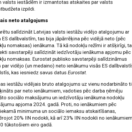
 valsts iestādēm ir izmantotas atskaites par valsts
budžeta izpildi.
jais neto atalgojums
arētu salīdzināt Latvijas valsts iestāžu vidējo atalgojumu ar
 ES dalībvalstīm, tas bija jāpārrēķina pēc vidējā neto (pēc
ļu nomaksas) ienākuma. Tā kā nodokļu režīmi ir atšķirīgi, t
rekti savstarpēji salīdzināt iedzīvotāju ienākuma apjomu pēc
ļu nomaksas. Eurostat publisko savstarpēji salīdzināmus
 par vidējo (un medaino) neto ienākumu visās ES dalībvalstī
lstīs, kas iesniedz savus datus
Eurostat
.
jas iestāžu vidējais bruto atalgojums uz vienu nodarbināto t
ķināts par neto ienākumiem, vadoties pēc darba ņēmēju
gāto sociālo maksājumu un iedzīvotāju ienākuma nodokļu
ājumu apjoma 2024. gadā. Proti, no ienākumiem pēc
liekamā minimuma un sociālo iemaksu atskaitīšanas,
rojot 20% IIN nodokli, kā arī 23% IIN nodokli no ienākumie
20 tūkstošiem eiro gadā.