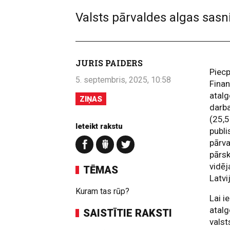
Valsts pārvaldes algas sasni
JURIS PAIDERS
Piecp
5. septembris, 2025, 10:58
Finan
atalg
ZIŅAS
darba
(25,5
Ieteikt rakstu
publi
pārva
pārsk
vidēj
TĒMAS
Latvi
Kuram tas rūp?
Lai i
atalg
SAISTĪTIE RAKSTI
valst