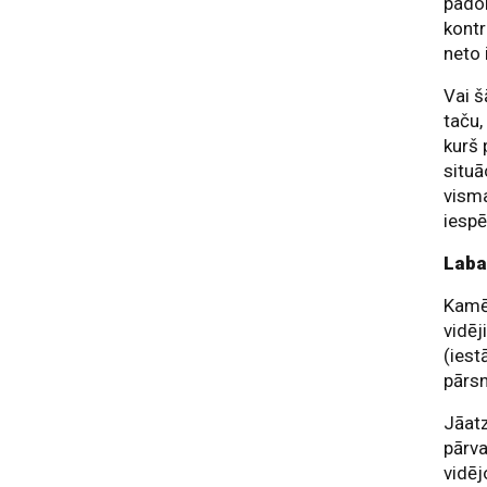
padom
kontr
neto 
Vai š
taču,
kurš 
situā
visma
iespē
Laba
Kamēr
vidēj
(iest
pārsn
Jāatz
pārva
vidēj