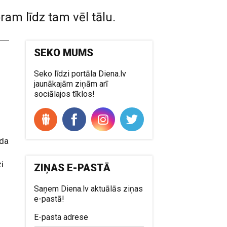
ram līdz tam vēl tālu.
SEKO MUMS
Seko līdzi portāla Diena.lv
jaunākajām ziņām arī
sociālajos tīklos!
ā
ada
zi
ZIŅAS E-PASTĀ
Saņem Diena.lv aktuālās ziņas
e-pastā!
E-pasta adrese