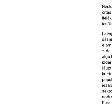
Neska
citās
lielā
ienā
Latvi
sasni
ejams
– dau
algu 
izdar
jāuzt
kriet
popul
iesal
sekto
nodr
Kura