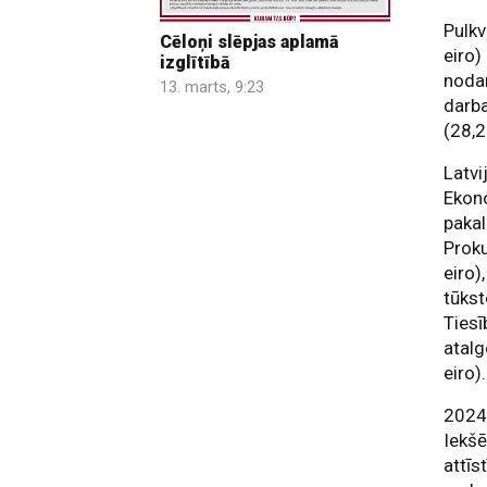
Pulkv
Cēloņi slēpjas aplamā
eiro)
izglītībā
nodar
13. marts, 9:23
darba
(28,2
Latvi
Ekono
pakal
Proku
eiro)
tūkst
Tiesī
atalg
eiro).
2024.
Iekšē
attīs