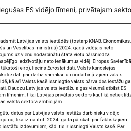
egušas ES vidējo līmeni, privātajam sekto
adsmit Latvijas valsts iestādēs (tostarp KNAB, Ekonomikas,
šu un Veselības ministrijā) 2024. gadā vidējais neto
ojums uz vienu nodarbinātu štata vietu pārsniedza
spējīgo iedzīvotāju neto ienākumus vidēji Eiropas Savienīb
 tūkstoši eiro), liecina
Eurostat
dati, Valsts kancelejas
skotie dati par darba samaksu un nodarbinātajiem valsts
ldē, kā arī Valsts kasē iesniegtie valsts pārvaldes iestāžu g
ati. Daudzu Latvijas valsts iestāžu algas visumā atbilst ES
am līmenim, tikai Latvijas privātais sektors kaut kā netiek līd
jas valsts sektora ambīcijām.
egūtu datus par Latvijas valsts iestāžu darbinieku vidējo
ojumu, tika izmantoti 2024. gada pārskati par faktiskajiem
s iestāžu izdevumiem, kādi tie ir iesniegti Valsts kasē. Par