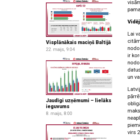
visām
pamat
Vidē
Lai v
citām
Visplānākais maciņš Baltijā
nodok
22. maijs, 9:04
ir ko
nodok
datus
un va
Latvi
pārrē
Jaudīgi uzņēmumi – lielāks
obli
ieguvums
maks
8. maijs, 8:00
neap
piemē
virs 