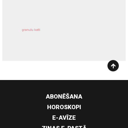
kravu apdrošināšana
granulu katli
siltumsūknis
ABONĒŠANA
HOROSKOPI
E-AVĪZE