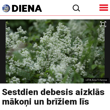
LETA, Evija Trifanova
Sestdien debesis aizklās
mākoņi un brīžiem līs