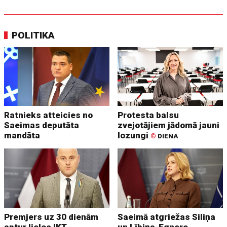
POLITIKA
Ratnieks atteicies no
Protesta balsu
Saeimas deputāta
zvejotājiem jādomā jauni
mandāta
lozungi
©
DIENA
Premjers uz 30 dienām
Saeimā atgriežas Siliņa