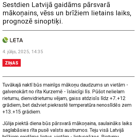
Sestdien Latvijā gaidāms pārsvarā
mākoņains, vēss un brīžiem lietains laiks,
prognozē sinoptiķi.
4. jūlijs, 2025, 14:35
ZIŅAS
Tuvākajā naktī būs mainīgs mākoņu daudzums un vietām -
galvenokārt no rīta Kurzemē - īslaicīgi līs. Pūšot nelielam
rietumu, dienvidrietumu vējam, gaiss atdzisīs līdz +7..+12
grādiem, bet dažviet piekrastē temperatūra nenoslīdēs zem
+13..+15 grādiem.
Jūlija piektā diena būs pārsvarā mākoņaina, saulaināks laiks
saglabāsies rīta pusē valsts austrumos. Teju visā Latvijā
brīžiem gaidāms lietus, vietām - lietusgāzes. Rietumu,