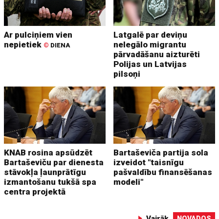
Ar pulciņiem vien
Latgalē par deviņu
nepietiek
nelegālo migrantu
©
DIENA
pārvadāšanu aizturēti
Polijas un Latvijas
pilsoņi
KNAB rosina apsūdzēt
Bartaševiča partija sola
Bartaševiču par dienesta
izveidot "taisnīgu
stāvokļa ļaunprātīgu
pašvaldību finansēšanas
izmantošanu tukšā spa
modeli"
centra projektā
Vairāk
NOVADOS