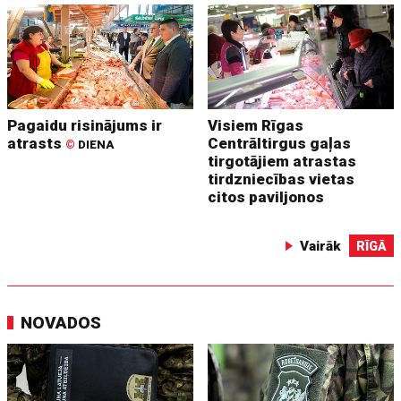
Pagaidu risinājums ir
Visiem Rīgas
atrasts
Centrāltirgus gaļas
©
DIENA
tirgotājiem atrastas
tirdzniecības vietas
citos paviljonos
Vairāk
RĪGĀ
NOVADOS