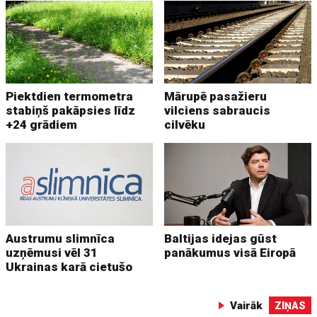
Piektdien termometra
Mārupē pasažieru
stabiņš pakāpsies līdz
vilciens sabraucis
+24 grādiem
cilvēku
Austrumu slimnīca
Baltijas idejas gūst
uzņēmusi vēl 31
panākumus visā Eiropā
Ukrainas karā cietušo
Vairāk
ZIŅAS