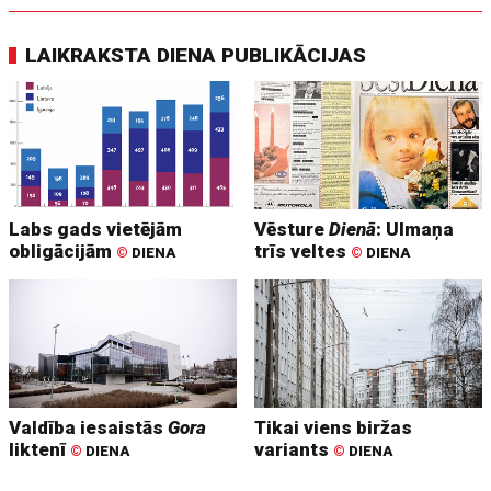
LAIKRAKSTA DIENA PUBLIKĀCIJAS
Labs gads vietējām
Vēsture
Dienā
: Ulmaņa
obligācijām
trīs veltes
©
DIENA
©
DIENA
Valdība iesaistās
Gora
Tikai viens biržas
liktenī
variants
©
DIENA
©
DIENA