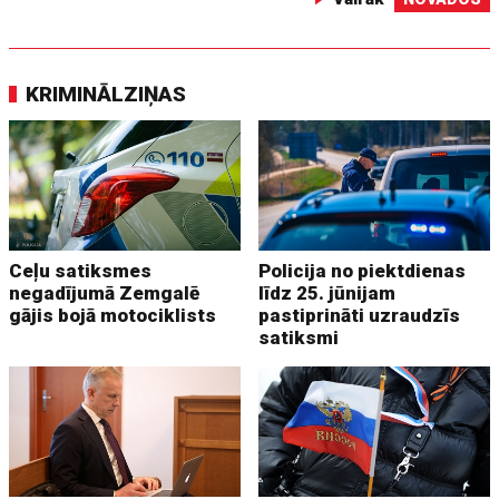
KRIMINĀLZIŅAS
Ceļu satiksmes
Policija no piektdienas
negadījumā Zemgalē
līdz 25. jūnijam
gājis bojā motociklists
pastiprināti uzraudzīs
satiksmi