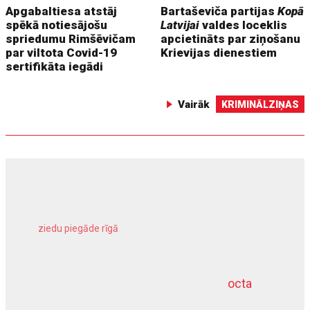
Apgabaltiesa atstāj
Bartaševiča partijas
Kopā
spēkā notiesājošu
Latvijai
valdes loceklis
spriedumu Rimšēvičam
apcietināts par ziņošanu
par viltota Covid-19
Krievijas dienestiem
sertifikāta iegādi
Vairāk
KRIMINĀLZIŅAS
ziedu piegāde rīgā
meliorācijas darbi
octa
dziļurbums