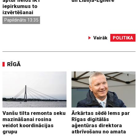
aptur lielos IKT
un Lībiņa-Egnere
iepirkumus to
izvērtēšanai
Papildināts 13:35
Vairāk
POLITIKA
RĪGĀ
Vanšu tilta remonta seku
Ārkārtas sēdē lems par
mazināšanai rosina
Rīgas digitālās
veidot koordinācijas
aģentūras direktora
grupu
atbrīvošanu no amata