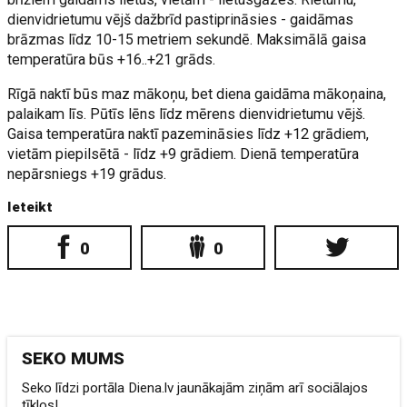
dienvidrietumu vējš dažbrīd pastiprināsies - gaidāmas
brāzmas līdz 10-15 metriem sekundē. Maksimālā gaisa
temperatūra būs +16..+21 grāds.
Rīgā naktī būs maz mākoņu, bet diena gaidāma mākoņaina,
palaikam līs. Pūtīs lēns līdz mērens dienvidrietumu vējš.
Gaisa temperatūra naktī pazemināsies līdz +12 grādiem,
vietām piepilsētā - līdz +9 grādiem. Dienā temperatūra
nepārsniegs +19 grādus.
Ieteikt
0
0
SEKO MUMS
Seko līdzi portāla Diena.lv jaunākajām ziņām arī sociālajos
tīklos!