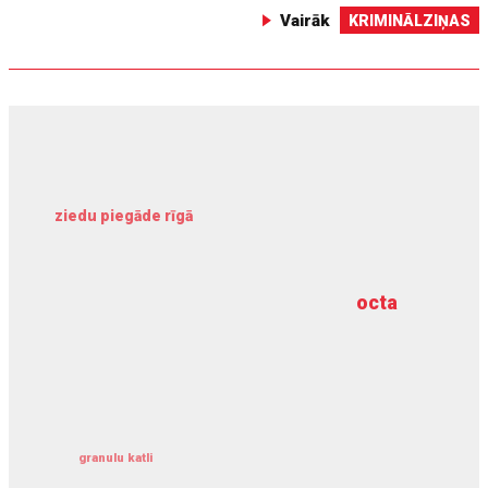
Vairāk
KRIMINĀLZIŅAS
ziedu piegāde rīgā
meliorācijas darbi
octa
dziļurbums
kravu apdrošināšana
granulu katli
siltumsūknis