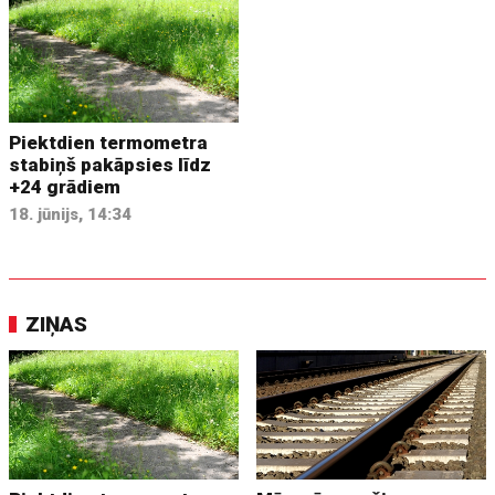
Piektdien termometra
stabiņš pakāpsies līdz
+24 grādiem
18. jūnijs, 14:34
ZIŅAS