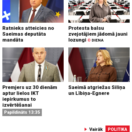
Ratnieks atteicies no
Protesta balsu
Saeimas deputāta
zvejotājiem jādomā jauni
mandāta
lozungi
©
DIENA
Premjers uz 30 dienām
Saeimā atgriežas Siliņa
aptur lielos IKT
un Lībiņa-Egnere
iepirkumus to
izvērtēšanai
Papildināts 13:35
Vairāk
POLITIKA