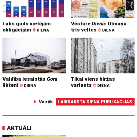
Labs gads vietējām
Vēsture
Dienā
: Ulmaņa
obligācijām
trīs veltes
©
DIENA
©
DIENA
Valdība iesaistās
Gora
Tikai viens biržas
liktenī
variants
©
DIENA
©
DIENA
Vairāk
LAIKRAKSTA DIENA PUBLIKĀCIJAS
AKTUĀLI