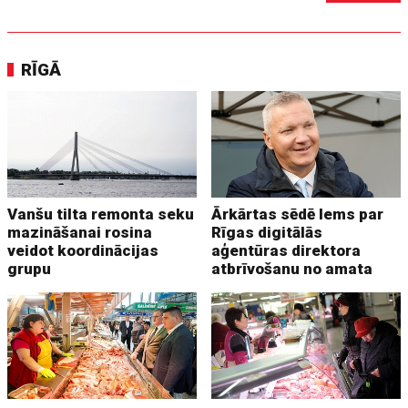
RĪGĀ
Vanšu tilta remonta seku
Ārkārtas sēdē lems par
mazināšanai rosina
Rīgas digitālās
veidot koordinācijas
aģentūras direktora
grupu
atbrīvošanu no amata