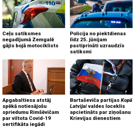
Ceļu satiksmes
Policija no piektdienas
negadījumā Zemgalē
līdz 25. jūnijam
gājis bojā motociklists
pastiprināti uzraudzīs
satiksmi
Apgabaltiesa atstāj
Bartaševiča partijas
Kopā
spēkā notiesājošu
Latvijai
valdes loceklis
spriedumu Rimšēvičam
apcietināts par ziņošanu
par viltota Covid-19
Krievijas dienestiem
sertifikāta iegādi