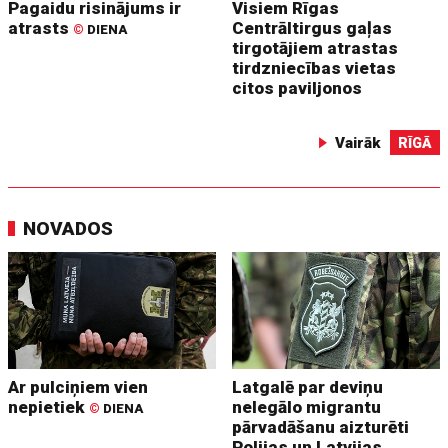
Pagaidu risinājums ir
Visiem Rīgas
atrasts
Centrāltirgus gaļas
©
DIENA
tirgotājiem atrastas
tirdzniecības vietas
citos paviljonos
Vairāk
RĪGĀ
NOVADOS
Ar pulciņiem vien
Latgalē par deviņu
nepietiek
nelegālo migrantu
©
DIENA
pārvadāšanu aizturēti
Polijas un Latvijas