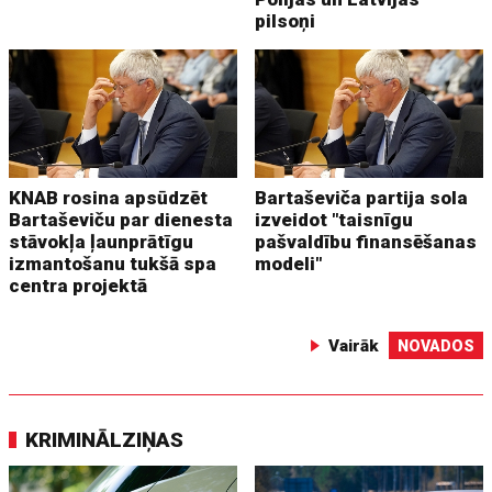
pilsoņi
KNAB rosina apsūdzēt
Bartaševiča partija sola
Bartaševiču par dienesta
izveidot "taisnīgu
stāvokļa ļaunprātīgu
pašvaldību finansēšanas
izmantošanu tukšā spa
modeli"
centra projektā
Vairāk
NOVADOS
KRIMINĀLZIŅAS