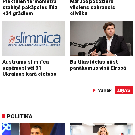
Piektdien termometra
Mārupē pasažieru
stabiņš pakāpsies līdz
vilciens sabraucis
+24 grādiem
cilvēku
Austrumu slimnīca
Baltijas idejas gūst
uzņēmusi vēl 31
panākumus visā Eiropā
Ukrainas karā cietušo
Vairāk
ZIŅAS
POLITIKA