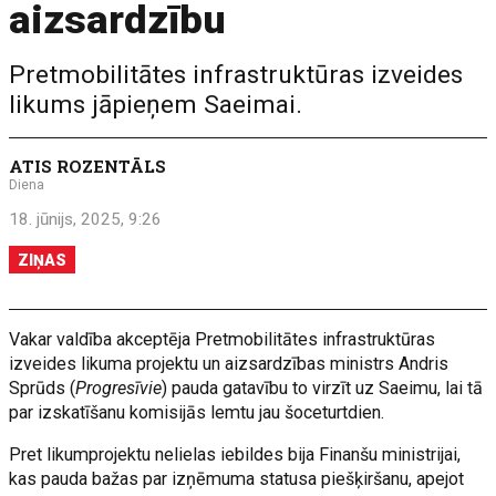
aizsardzību
Pretmobilitātes infrastruktūras izveides
likums jāpieņem Saeimai.
ATIS ROZENTĀLS
Diena
18. jūnijs, 2025, 9:26
ZIŅAS
Vakar valdība akceptēja Pretmobilitātes infrastruktūras
izveides likuma projektu un aizsardzības ministrs Andris
Sprūds (
Progresīvie
) pauda gatavību to virzīt uz Saeimu, lai tā
par izskatīšanu komisijās lemtu jau šoceturtdien.
Pret likumprojektu nelielas iebildes bija Finanšu ministrijai,
kas pauda bažas par izņēmuma statusa piešķiršanu, apejot