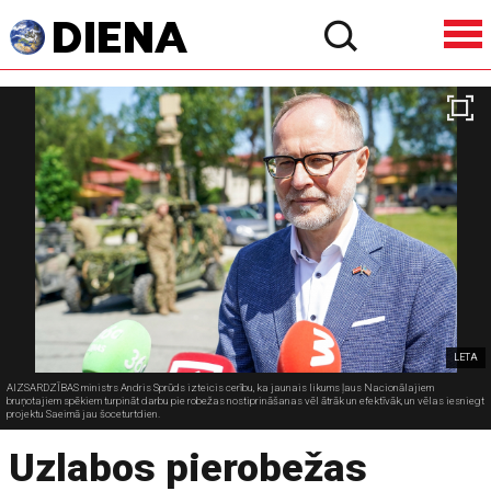
LETA
AIZSARDZĪBAS ministrs Andris Sprūds izteicis cerību, ka jaunais likums ļaus Nacionālajiem
bruņotajiem spēkiem turpināt darbu pie robežas nostiprināšanas vēl ātrāk un efektīvāk, un vēlas iesniegt
projektu Saeimā jau šoceturtdien.
Uzlabos pierobežas