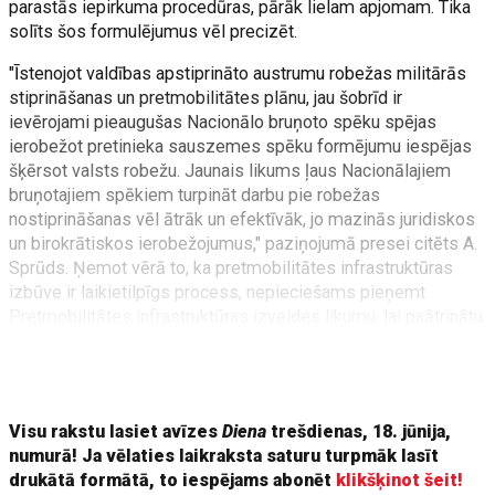
parastās iepirkuma procedūras, pārāk lielam apjomam. Tika
solīts šos formulējumus vēl precizēt.
"Īstenojot valdības apstiprināto austrumu robežas militārās
stiprināšanas un pretmobilitātes plānu, jau šobrīd ir
ievērojami pieaugušas Nacionālo bruņoto spēku spējas
ierobežot pretinieka sauszemes spēku formējumu iespējas
šķērsot valsts robežu. Jaunais likums ļaus Nacionālajiem
bruņotajiem spēkiem turpināt darbu pie robežas
nostiprināšanas vēl ātrāk un efektīvāk, jo mazinās juridiskos
un birokrātiskos ierobežojumus," paziņojumā presei citēts A.
Sprūds. Ņemot vērā to, ka pretmobilitātes infrastruktūras
izbūve ir laikietilpīgs process, nepieciešams pieņemt
Pretmobilitātes infrastruktūras izveides likumu, lai paātrinātu
austrumu robežas militāro stiprināšanu, ļaujot izvietot
šķēršļus uz robežas un veikt būvniecību gadījumos, kad
uzsākta
Visu rakstu lasiet avīzes
Diena
trešdienas, 18. jūnija,
numurā! Ja vēlaties laikraksta saturu turpmāk lasīt
drukātā formātā, to iespējams abonēt
klikšķinot šeit!