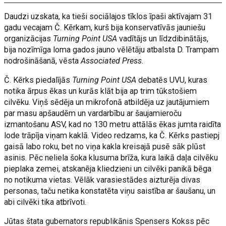
Daudzi uzskata, ka tieši sociālajos tīklos īpaši aktīvajam 31
gadu vecajam Č. Kērkam, kurš bija konservatīvās jauniešu
organizācijas
Turning Point USA
vadītājs un līdzdibinātājs,
bija nozīmīga loma gados jauno vēlētāju atbalsta D. Trampam
nodrošināšanā, vēsta
Associated Press
.
Č. Kērks piedalījās
Turning Point USA
debatēs UVU, kuras
notika ārpus ēkas un kurās klāt bija ap trim tūkstošiem
cilvēku. Viņš sēdēja un mikrofonā atbildēja uz jautājumiem
par masu apšaudēm un vardarbību ar šaujamieroču
izmantošanu ASV, kad no 130 metru attālās ēkas jumta raidīta
lode trāpīja viņam kaklā. Video redzams, ka Č. Kērks pastiepj
gaisā labo roku, bet no viņa kakla kreisajā pusē sāk plūst
asinis. Pēc neliela šoka klusuma brīža, kura laikā daļa cilvēku
pieplaka zemei, atskanēja kliedzieni un cilvēki panikā bēga
no notikuma vietas. Vēlāk varasiestādes aizturēja divas
personas, taču netika konstatēta viņu saistība ar šaušanu, un
abi cilvēki tika atbrīvoti.
Jūtas štata gubernators republikānis Spensers Kokss pēc