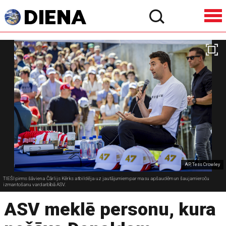
AP, Tess Crowley
TIEŠI pirms šāviena Čārlijs Kērks atbildēja uz jautājumiem par masu apšaudēm un šaujamieroču
izmantošanu vardarbībā ASV.
ASV meklē personu, kura