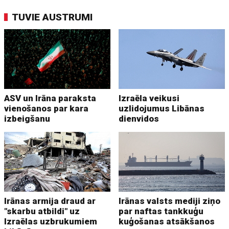
TUVIE AUSTRUMI
ASV un Irāna paraksta
Izraēla veikusi
vienošanos par kara
uzlidojumus Libānas
izbeigšanu
dienvidos
Irānas armija draud ar
Irānas valsts mediji ziņo
"skarbu atbildi" uz
par naftas tankkuģu
Izraēlas uzbrukumiem
kuģošanas atsākšanos