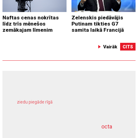
Naftas cenas nokrītas
Zelenskis piedāvājis
līdz trīs mēnešos
Putinam tikties G7
zemākajam līmenim
samita laikā Francijā
Vairāk
CITS
ziedu piegāde rīgā
meliorācijas darbi
octa
dziļurbums