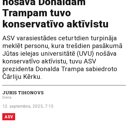
nošāva Donaldam
Trampam tuvo
konservatīvo aktīvistu
ASV varasiestādes ceturtdien turpināja
meklēt personu, kura trešdien pasākumā
Jūtas ielejas universitātē (UVU) nošāva
konservatīvo aktīvistu, tuvu ASV
prezidenta Donalda Trampa sabiedroto
Čārliju Kērku.
JURIS TIHONOVS
Diena
12. septembris, 2025, 7:15
ASV