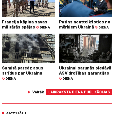
Francija kāpina savas
Putins neatteikšoties no
militārās spējas
mērķiem Ukrainā
©
DIENA
©
DIENA
Samitā paredz asus
Ukrainai sarunās piedāvā
strīdus par Ukrainu
ASV drošības garantijas
©
DIENA
©
DIENA
Vairāk
LAIKRAKSTA DIENA PUBLIKĀCIJAS
AKTUĀLI