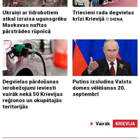
Ukraiņi ar lidrobotiem
Triecieni rada degvielas
atkal izraisa ugunsgrēku
krīzi Krievijā
©
DIENA
Maskavas naftas
pārstrādes rūpnīcā
Degvielas pārdošanas
Putins izsludina Valsts
ierobežojumi ieviesti
domes vēlēšanas 20.
vairāk nekā 50 Krievijas
septembrī
reģionos un okupētajās
teritorijās
Vairāk
KRIEVIJA