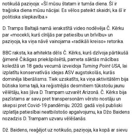
notikušā paziņoja: «Šī mūsu štatam ir tumša diena. Šī ir
traģiska diena mūsu nācijai. Es vēlos pateikt skaidri, ka šī ir
politiska slepkavība.»
D. Tramps Baltajā namā ierakstītā video nodēvēja Č. Kērku
par «mocekli, kurš cīnījās par patiesību un brīvību» un
paziņoja, ka viņa nāvē vainojama «radikāli kreiso» retorika.
BBC raksta, ka arhitekta dēls Č. Kērks, kurš dzīvoja pārtikušā
ģimenē Čikāgas priekšpilsētā, pameta sāktās mācības
koledžā un 18 gadu vecumā izveidoja
Turning Point USA
, lai
izplatītu konservatīvās idejas ASV augstskolās, kurās
dominēja liberālisms. Tiek uzskatīts, ka viņa aktivitātēm bija
būtiska loma tajā, ka reģistrējās desmitiem tūkstošu jaunu
vēlētāju, kas ļāva D. Trampam uzvarēt Arizonā. Č. Kērks bija
pazīstams ar savu pret transpersonām vērsto nostāju un
skepsi pret Covid-19 pandēmiju. 2020. gadā viņš publiski
izplatīja patiesībai neatbilstošo apgalvojumu, ka Džo Baidens
nozadzis D. Trampam uzvaru vēlēšanās.
Dž. Baidens, reaģējot uz notikušo, paziņoja, ka kopā ar sievu