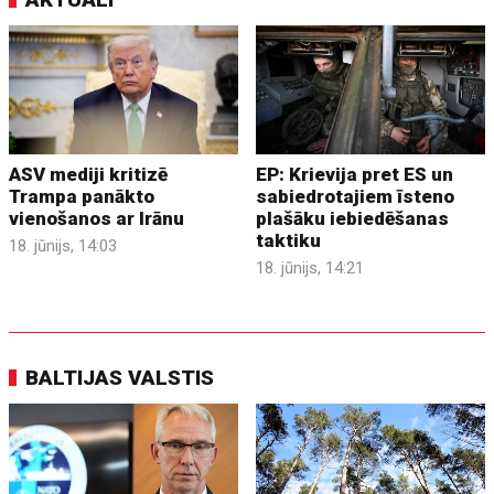
ASV mediji kritizē
EP: Krievija pret ES un
Trampa panākto
sabiedrotajiem īsteno
vienošanos ar Irānu
plašāku iebiedēšanas
taktiku
18. jūnijs, 14:03
18. jūnijs, 14:21
BALTIJAS VALSTIS