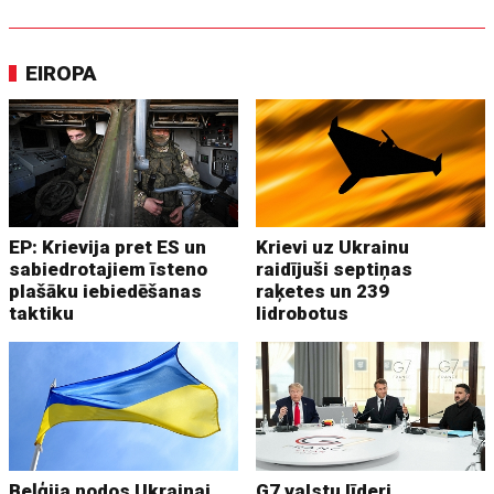
EIROPA
EP: Krievija pret ES un
Krievi uz Ukrainu
sabiedrotajiem īsteno
raidījuši septiņas
plašāku iebiedēšanas
raķetes un 239
taktiku
lidrobotus
Beļģija nodos Ukrainai
G7 valstu līderi