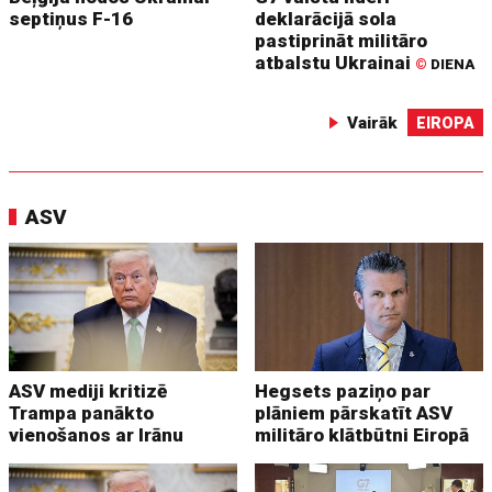
septiņus F-16
deklarācijā sola
pastiprināt militāro
atbalstu Ukrainai
©
DIENA
Vairāk
EIROPA
ASV
ASV mediji kritizē
Hegsets paziņo par
Trampa panākto
plāniem pārskatīt ASV
vienošanos ar Irānu
militāro klātbūtni Eiropā