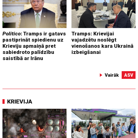
Politico
: Tramps ir gatavs
Tramps: Krievijai
pastiprināt spiedienu uz
vajadzētu noslēgt
Krieviju apmaiņā pret
vienošanos kara Ukrainā
sabiedroto palīdzību
izbeigšanai
saistībā ar Irānu
Vairāk
ASV
KRIEVIJA