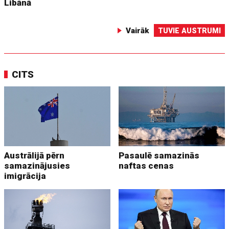
Libānā
Vairāk
TUVIE AUSTRUMI
CITS
Austrālijā pērn
Pasaulē samazinās
samazinājusies
naftas cenas
imigrācija