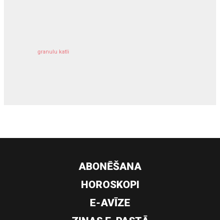
kravu apdrošināšana
granulu katli
siltumsūknis
ABONĒŠANA
HOROSKOPI
E-AVĪZE