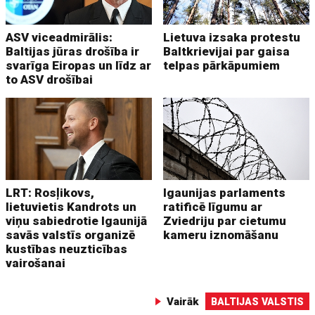
ASV viceadmirālis:
Lietuva izsaka protestu
Baltijas jūras drošība ir
Baltkrievijai par gaisa
svarīga Eiropas un līdz ar
telpas pārkāpumiem
to ASV drošībai
LRT: Rosļikovs,
Igaunijas parlaments
lietuvietis Kandrots un
ratificē līgumu ar
viņu sabiedrotie Igaunijā
Zviedriju par cietumu
savās valstīs organizē
kameru iznomāšanu
kustības neuzticības
vairošanai
Vairāk
BALTIJAS VALSTIS