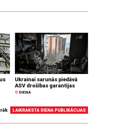
dus
Ukrainai sarunās piedāvā
ASV drošības garantijas
©
DIENA
irāk
LAIKRAKSTA DIENA PUBLIKĀCIJAS