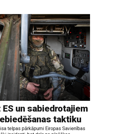
t ES un sabiedrotajiem
iebiedēšanas taktiku
gaisa telpas pārkāpumi Eiropas Savienības