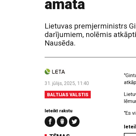
amata
Lietuvas premjerministrs Gi
darījumiem, nolēmis atkāpti
Nausēda.
"Gint
atkāp
31. jūlijs, 2025, 11:40
Lietu
BALTIJAS VALSTIS
lēmu
Ieteikt rakstu
"Es v
Ietei