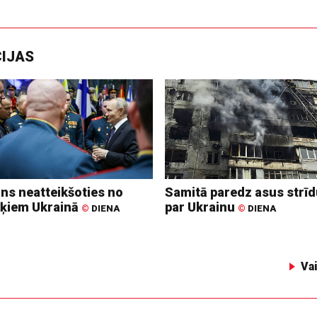
CIJAS
ins neatteikšoties no
Samitā paredz asus strī
ķiem Ukrainā
par Ukrainu
©
DIENA
©
DIENA
Va