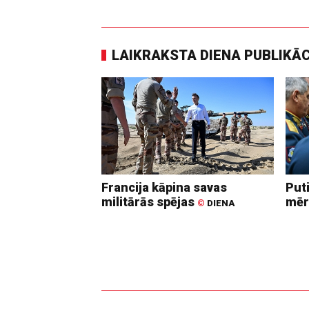
LAIKRAKSTA DIENA PUBLIKĀ
Francija kāpina savas
Put
militārās spējas
mēr
©
DIENA