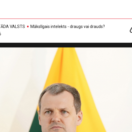
, TĀDA VALSTS
Mākslīgais intelekts - draugs vai drauds?
6