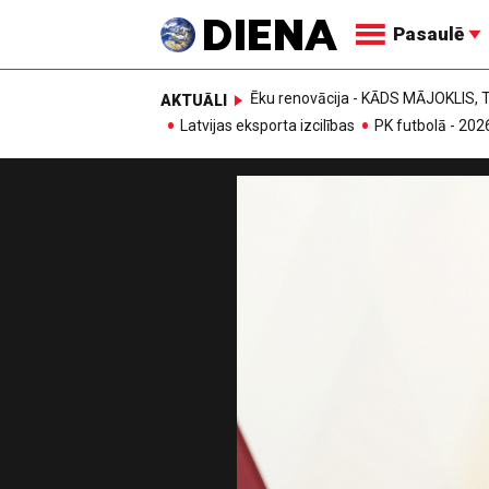
Pasaulē
Ēku renovācija - KĀDS MĀJOKLIS
AKTUĀLI
Latvijas eksporta izcilības
PK futbolā - 202