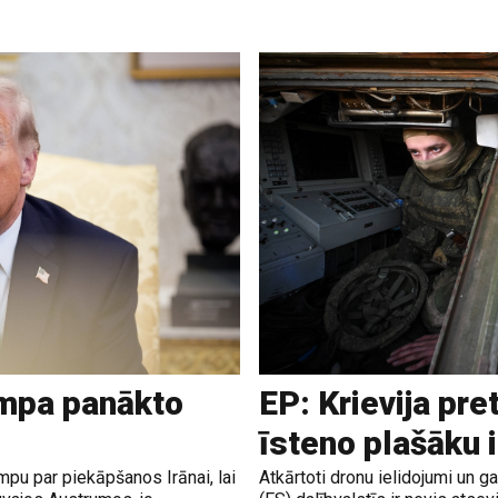
ampa panākto
EP: Krievija pre
īsteno plašāku 
pu par piekāpšanos Irānai, lai
Atkārtoti dronu ielidojumi un 