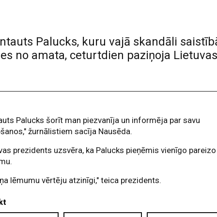
ntauts Palucks, kuru vajā skandāli saistīb
es no amata, ceturtdien paziņoja Lietuvas
auts Palucks šorīt man piezvanīja un informēja par savu
šanos," žurnālistiem sacīja Nausēda.
vas prezidents uzsvēra, ka Palucks pieņēmis vienīgo pareizo
mu.
iņa lēmumu vērtēju atzinīgi," teica prezidents.
kt