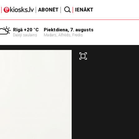
ABONĒT
IENĀKT
Rīgā +20 °C
Piektdiena, 7. augusts
Daļēji saulains
Madars, Alfrēds, Fredis