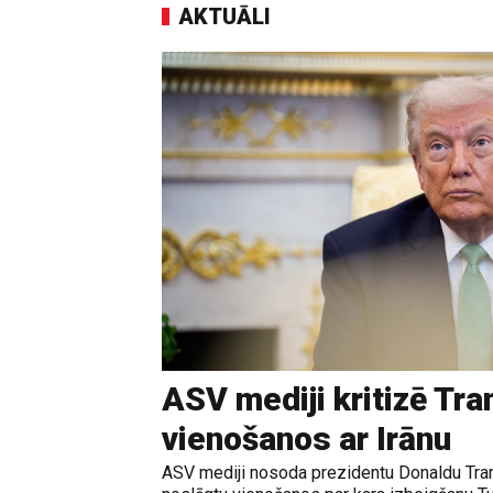
AKTUĀLI
ASV mediji kritizē Tr
vienošanos ar Irānu
ASV mediji nosoda prezidentu Donaldu Tram