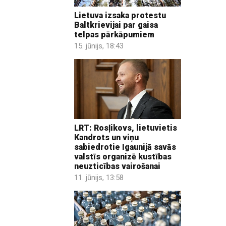
Lietuva izsaka protestu
Baltkrievijai par gaisa
telpas pārkāpumiem
15. jūnijs, 18:43
LRT: Rosļikovs, lietuvietis
Kandrots un viņu
sabiedrotie Igaunijā savās
valstīs organizē kustības
neuzticības vairošanai
11. jūnijs, 13:58