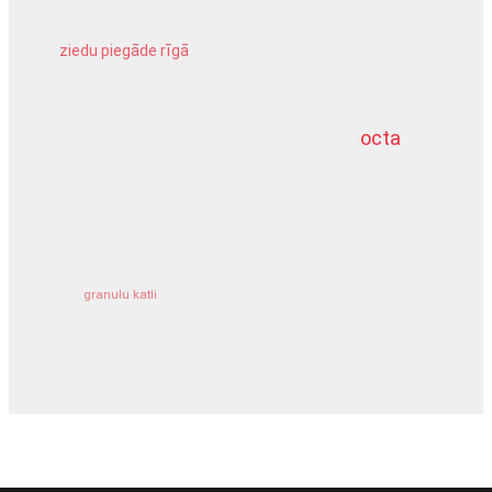
ziedu piegāde rīgā
meliorācijas darbi
octa
dziļurbums
kravu apdrošināšana
granulu katli
siltumsūknis