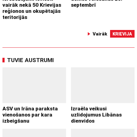
vairāk nekā 50 Krievijas
septembrī
reģionos un okupētajās
teritorijās
Vairāk
KRIEVIJA
TUVIE AUSTRUMI
ASV un Irāna paraksta
Izraēla veikusi
vienošanos par kara
uzlidojumus Libānas
izbeigšanu
dienvidos