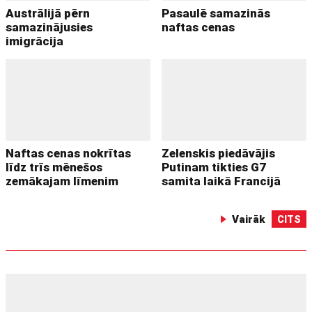
Austrālijā pērn
Pasaulē samazinās
samazinājusies
naftas cenas
imigrācija
Naftas cenas nokrītas
Zelenskis piedāvājis
līdz trīs mēnešos
Putinam tikties G7
zemākajam līmenim
samita laikā Francijā
Vairāk
CITS