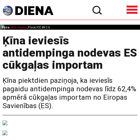
Foto
:
Will Clayton
, Flickr/CC BY 2.0
Ķīna ieviesīs
antidempinga nodevas ES
cūkgaļas importam
Ķīna piektdien paziņoja, ka ieviesīs
pagaidu antidempinga nodevas līdz 62,4%
apmērā cūkgaļas importam no Eiropas
Savienības (ES).