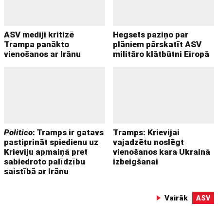
ASV mediji kritizē
Hegsets paziņo par
Trampa panākto
plāniem pārskatīt ASV
vienošanos ar Irānu
militāro klātbūtni Eiropā
Politico
: Tramps ir gatavs
Tramps: Krievijai
pastiprināt spiedienu uz
vajadzētu noslēgt
Krieviju apmaiņā pret
vienošanos kara Ukrainā
sabiedroto palīdzību
izbeigšanai
saistībā ar Irānu
Vairāk
ASV