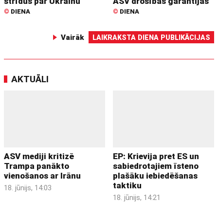
strīdus par Ukrainu
ASV drošības garantijas
©
DIENA
©
DIENA
Vairāk
LAIKRAKSTA DIENA PUBLIKĀCIJAS
AKTUĀLI
ASV mediji kritizē
EP: Krievija pret ES un
Trampa panākto
sabiedrotajiem īsteno
vienošanos ar Irānu
plašāku iebiedēšanas
taktiku
18. jūnijs, 14:03
18. jūnijs, 14:21