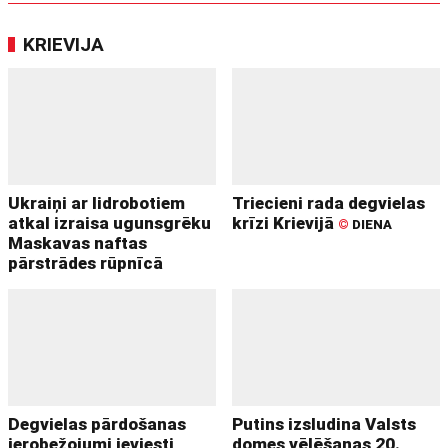
KRIEVIJA
Ukraiņi ar lidrobotiem
Triecieni rada degvielas
atkal izraisa ugunsgrēku
krīzi Krievijā
©
DIENA
Maskavas naftas
pārstrādes rūpnīcā
Degvielas pārdošanas
Putins izsludina Valsts
ierobežojumi ieviesti
domes vēlēšanas 20.