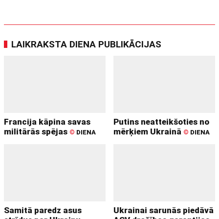
LAIKRAKSTA DIENA PUBLIKĀCIJAS
Francija kāpina savas
Putins neatteikšoties no
militārās spējas
mērķiem Ukrainā
©
DIENA
©
DIENA
Samitā paredz asus
Ukrainai sarunās piedāvā