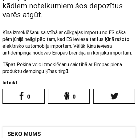
kādiem noteikumiem šos depozītus
varēs atgūt.
Ķīna izmeklēšanu saistībā ar cūkgaļas importu no ES sāka
pērn jūnijā neilgi pēc tam, kad ES ieviesa tarifus Ķīnā ražoto
elektrisko automobiļu importam. Vēlāk Ķīna ieviesa
antidempinga nodevas Eiropas brendija un konjaka importam.
Tāpat Pekina veic izmeklēšanu saistībā ar Eiropas piena
produktu dempingu Ķīnas tirgū.
Ieteikt
0
0
SEKO MUMS