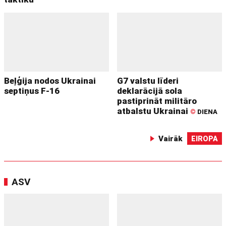
Beļģija nodos Ukrainai
G7 valstu līderi
septiņus F-16
deklarācijā sola
pastiprināt militāro
atbalstu Ukrainai
©
DIENA
Vairāk
EIROPA
ASV