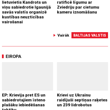
lietuvietis Kandrots un
ratificē līgumu ar
viņu sabiedrotie Igaunijā
Zviedriju par cietumu
savās valstīs organizē
kameru iznomāšanu
kustības neuzticības
vairošanai
Vairāk
BALTIJAS VALSTIS
EIROPA
EP: Krievija pret ES un
Krievi uz Ukrainu
sabiedrotajiem īsteno
raidījuši septiņas raķetes
plašāku iebiedēšanas
un 239 lidrobotus
taktiku