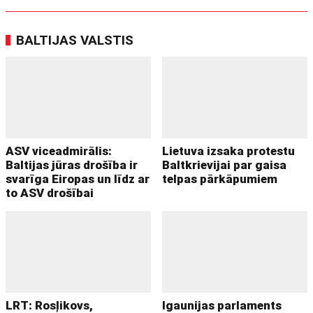
BALTIJAS VALSTIS
ASV viceadmirālis:
Lietuva izsaka protestu
Baltijas jūras drošība ir
Baltkrievijai par gaisa
svarīga Eiropas un līdz ar
telpas pārkāpumiem
to ASV drošībai
LRT: Rosļikovs,
Igaunijas parlaments