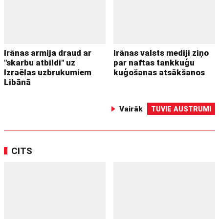
Irānas armija draud ar
Irānas valsts mediji ziņo
"skarbu atbildi" uz
par naftas tankkuģu
Izraēlas uzbrukumiem
kuģošanas atsākšanos
Libānā
Vairāk
TUVIE AUSTRUMI
CITS