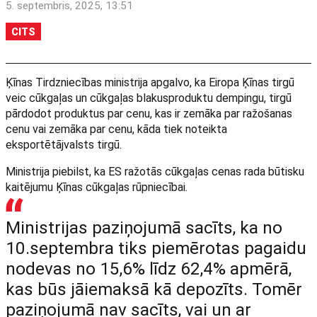
5. septembris, 2025, 13:51
CITS
Ķīnas Tirdzniecības ministrija apgalvo, ka Eiropa Ķīnas tirgū
veic cūkgaļas un cūkgaļas blakusproduktu dempingu, tirgū
pārdodot produktus par cenu, kas ir zemāka par ražošanas
cenu vai zemāka par cenu, kāda tiek noteikta
eksportētājvalsts tirgū.
Ministrija piebilst, ka ES ražotās cūkgaļas cenas rada būtisku
kaitējumu Ķīnas cūkgaļas rūpniecībai.
Ministrijas paziņojumā sacīts, ka no
10.septembra tiks piemērotas pagaidu
nodevas no 15,6% līdz 62,4% apmērā,
kas būs jāiemaksā kā depozīts. Tomēr
paziņojumā nav sacīts, vai un ar