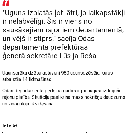
"Uguns izplatās ļoti ātri, jo laikapstākļi
ir nelabvēlīgi. Šis ir viens no
sausākajiem rajoniem departamentā,
un vējš ir stiprs," sacīja Odas
departamenta prefektūras
ģenerālsekretāre Lūsija Reša.
Ugunsgrēku dzēsa aptuveni 980 ugunsdzēsēju, kurus
atbalstīja 14 lidmašīnas.
Odas departamentā pēdējos gados ir pieaugusi izdegušo
rajonu platība. Situāciju pasliktina mazs nokrišņu daudzums
un vīnogulāju likvidēšana.
Ieteikt