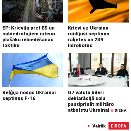
EP: Krievija pret ES un
Krievi uz Ukrainu
sabiedrotajiem īsteno
raidījuši septiņas
plašāku iebiedēšanas
raķetes un 239
taktiku
lidrobotus
Beļģija nodos Ukrainai
G7 valstu līderi
septiņus F-16
deklarācijā sola
pastiprināt militāro
atbalstu Ukrainai
©
DIENA
Vairāk
EIROPA