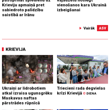
Krieviju apmaiņā pret
vienošanos kara Ukrainā
sabiedroto palīdzību
izbeigšanai
saistībā ar Irānu
Vairāk
ASV
KRIEVIJA
Ukraiņi ar lidrobotiem
Triecieni rada degvielas
atkal izraisa ugunsgrēku
krīzi Krievijā
©
DIENA
Maskavas naftas
pārstrādes rūpnīcā