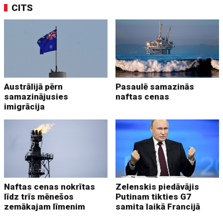
CITS
Austrālijā pērn
Pasaulē samazinās
samazinājusies
naftas cenas
imigrācija
Naftas cenas nokrītas
Zelenskis piedāvājis
līdz trīs mēnešos
Putinam tikties G7
zemākajam līmenim
samita laikā Francijā