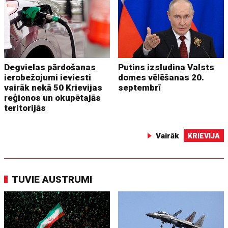
Degvielas pārdošanas
Putins izsludina Valsts
ierobežojumi ieviesti
domes vēlēšanas 20.
vairāk nekā 50 Krievijas
septembrī
reģionos un okupētajās
teritorijās
Vairāk
KRIEVIJA
TUVIE AUSTRUMI