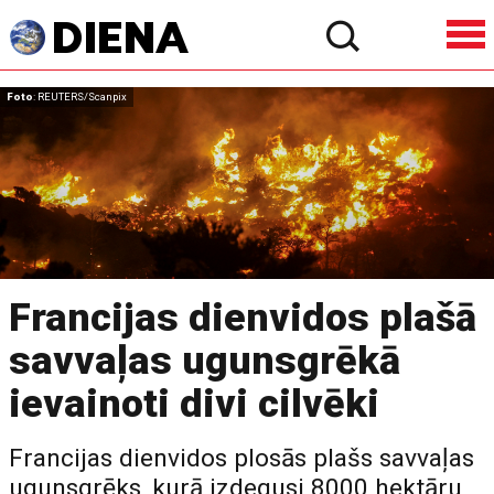
Foto
: REUTERS/Scanpix
Francijas dienvidos plašā
savvaļas ugunsgrēkā
ievainoti divi cilvēki
Francijas dienvidos plosās plašs savvaļas
ugunsgrēks, kurā izdegusi 8000 hektāru