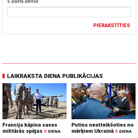
E-pasta adrese
PIERAKSTĪTIES
LAIKRAKSTA DIENA PUBLIKĀCIJAS
Francija kāpina savas
Putins neatteikšoties no
militārās spējas
mērķiem Ukrainā
©
DIENA
©
DIENA