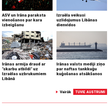
ASV un Irāna paraksta
Izraēla veikusi
vienošanos par kara
uzlidojumus Libānas
izbeigšanu
dienvidos
Irānas armija draud ar
Irānas valsts mediji ziņo
"skarbu atbildi" uz
par naftas tankkuģu
Izraēlas uzbrukumiem
kuģošanas atsākšanos
Libānā
Vairāk
TUVIE AUSTRUMI