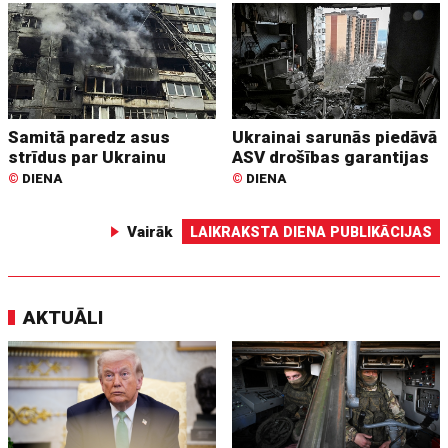
Samitā paredz asus
Ukrainai sarunās piedāvā
strīdus par Ukrainu
ASV drošības garantijas
©
DIENA
©
DIENA
Vairāk
LAIKRAKSTA DIENA PUBLIKĀCIJAS
AKTUĀLI