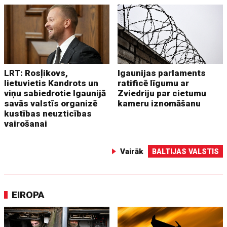
LRT: Rosļikovs,
Igaunijas parlaments
lietuvietis Kandrots un
ratificē līgumu ar
viņu sabiedrotie Igaunijā
Zviedriju par cietumu
savās valstīs organizē
kameru iznomāšanu
kustības neuzticības
vairošanai
Vairāk
BALTIJAS VALSTIS
EIROPA