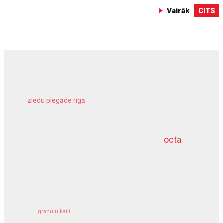
Vairāk
CITS
ziedu piegāde rīgā
meliorācijas darbi
octa
dziļurbums
kravu apdrošināšana
granulu katli