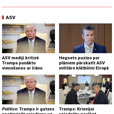
ASV
ASV mediji kritizē
Hegsets paziņo par
Trampa panākto
plāniem pārskatīt ASV
vienošanos ar Irānu
militāro klātbūtni Eiropā
Politico
: Tramps ir gatavs
Tramps: Krievijai
pastiprināt spiedienu uz
vajadzētu noslēgt