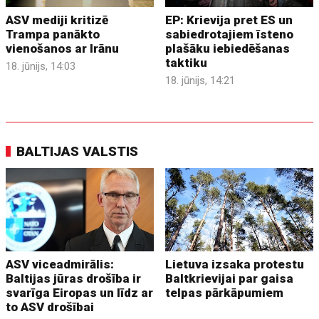
ASV mediji kritizē
EP: Krievija pret ES un
Trampa panākto
sabiedrotajiem īsteno
vienošanos ar Irānu
plašāku iebiedēšanas
taktiku
18. jūnijs, 14:03
18. jūnijs, 14:21
BALTIJAS VALSTIS
ASV viceadmirālis:
Lietuva izsaka protestu
Baltijas jūras drošība ir
Baltkrievijai par gaisa
svarīga Eiropas un līdz ar
telpas pārkāpumiem
to ASV drošībai