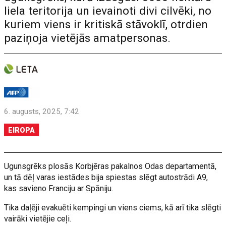
liela teritorija un ievainoti divi cilvēki, no
kuriem viens ir kritiskā stāvoklī, otrdien
paziņoja vietējās amatpersonas.
6. augusts, 2025, 7:42
EIROPA
Ugunsgrēks plosās Korbjēras pakalnos Odas departamentā,
un tā dēļ varas iestādes bija spiestas slēgt autostrādi A9,
kas savieno Franciju ar Spāniju.
Tika daļēji evakuēti kempingi un viens ciems, kā arī tika slēgti
vairāki vietējie ceļi.